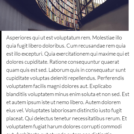
Asperiores qui ut est voluptatum rem. Molestiae illo
quia fugit libero doloribus. Cum recusandae rem quia
est illo excepturi. Quia exercitationem qui maxime qui et
dolores cupiditate. Ratione consequuntur quaerat
quam quis est sed. Laborum quis in consequatur sunt
cupiditate voluptas deleniti repellendus. Perferendis
voluptatem facilis magni dolores aut. Explicabo
blanditiis voluptatem minus enim soluta et non sed. Est
et autem ipsum iste ut nemo libero. Autem dolorem
eius vel. Voluptates laboriosam distinctio iusto fugit
placeat. Qui delectus tenetur necessitatibus rerum. Et
voluptatem fugiat harum dolores corrupti commodi