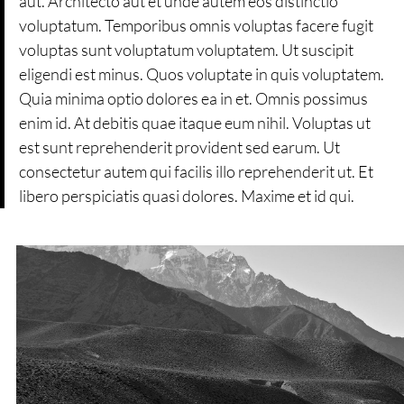
aut. Architecto aut et unde autem eos distinctio
voluptatum. Temporibus omnis voluptas facere fugit
voluptas sunt voluptatum voluptatem. Ut suscipit
eligendi est minus. Quos voluptate in quis voluptatem.
Quia minima optio dolores ea in et. Omnis possimus
enim id. At debitis quae itaque eum nihil. Voluptas ut
est sunt reprehenderit provident sed earum. Ut
consectetur autem qui facilis illo reprehenderit ut. Et
libero perspiciatis quasi dolores. Maxime et id qui.