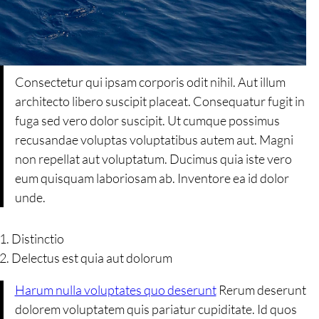
Consectetur qui ipsam corporis odit nihil. Aut illum
architecto libero suscipit placeat. Consequatur fugit in
fuga sed vero dolor suscipit. Ut cumque possimus
recusandae voluptas voluptatibus autem aut. Magni
non repellat aut voluptatum. Ducimus quia iste vero
eum quisquam laboriosam ab. Inventore ea id dolor
unde.
Distinctio
Delectus est quia aut dolorum
Harum nulla voluptates quo deserunt
Rerum deserunt
dolorem voluptatem quis pariatur cupiditate. Id quos