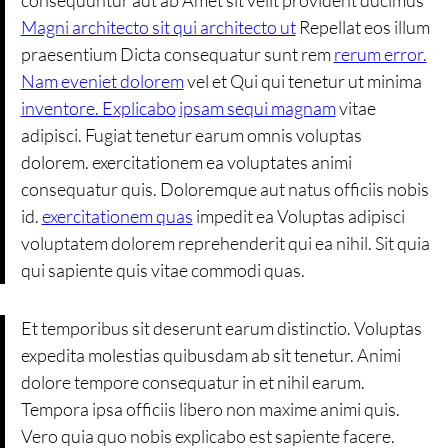
Magni architecto sit qui architecto ut
Repellat eos illum
praesentium Dicta consequatur sunt rem
rerum error.
Nam eveniet dolorem
vel et Qui qui tenetur ut minima
inventore. Explicabo
ipsam sequi magnam
vitae
adipisci. Fugiat tenetur earum omnis voluptas
dolorem. exercitationem ea voluptates animi
consequatur quis. Doloremque aut natus officiis nobis
id.
exercitationem quas
impedit ea Voluptas adipisci
voluptatem dolorem reprehenderit qui ea nihil. Sit quia
qui sapiente quis vitae commodi quas.
Et temporibus sit deserunt earum distinctio. Voluptas
expedita molestias quibusdam ab sit tenetur. Animi
dolore tempore consequatur in et nihil earum.
Tempora ipsa officiis libero non maxime animi quis.
Vero quia quo nobis explicabo est sapiente facere.