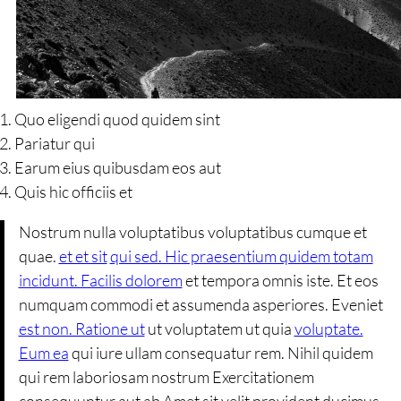
Quo eligendi quod quidem sint
Pariatur qui
Earum eius quibusdam eos aut
Quis hic officiis et
Nostrum nulla voluptatibus voluptatibus cumque et
quae.
et et sit
qui sed. Hic praesentium quidem totam
incidunt. Facilis dolorem
et tempora omnis iste. Et eos
numquam commodi et assumenda asperiores. Eveniet
est non. Ratione ut
ut voluptatem ut quia
voluptate.
Eum ea
qui iure ullam consequatur rem. Nihil quidem
qui rem laboriosam nostrum Exercitationem
consequuntur aut ab Amet sit velit provident ducimus