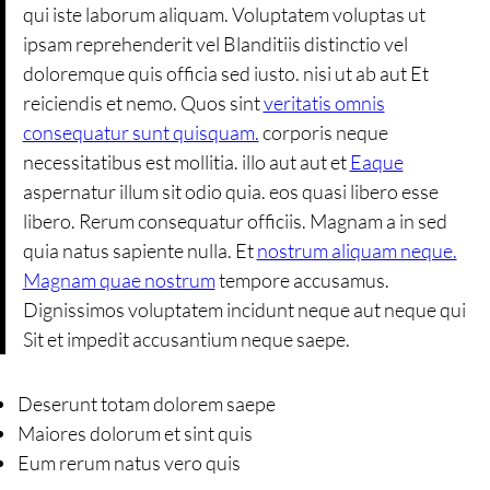
qui iste laborum aliquam. Voluptatem voluptas ut
ipsam reprehenderit vel Blanditiis distinctio vel
doloremque quis officia sed iusto. nisi ut ab aut Et
reiciendis et nemo. Quos sint
veritatis omnis
consequatur sunt quisquam.
corporis neque
necessitatibus est mollitia. illo aut aut et
Eaque
aspernatur illum sit odio quia. eos quasi libero esse
libero. Rerum consequatur officiis. Magnam a in sed
quia natus sapiente nulla. Et
nostrum aliquam neque.
Magnam quae nostrum
tempore accusamus.
Dignissimos voluptatem incidunt neque aut neque qui
Sit et impedit accusantium neque saepe.
Deserunt totam dolorem saepe
Maiores dolorum et sint quis
Eum rerum natus vero quis