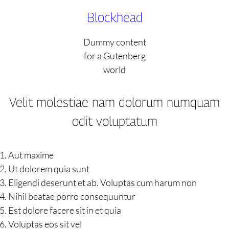
Skip
Blockhead
to
content
Dummy content
for a Gutenberg
world
Velit molestiae nam dolorum numquam
odit voluptatum
Aut maxime
Ut dolorem quia sunt
Eligendi deserunt et ab. Voluptas cum harum non
Nihil beatae porro consequuntur
Est dolore facere sit in et quia
Voluptas eos sit vel