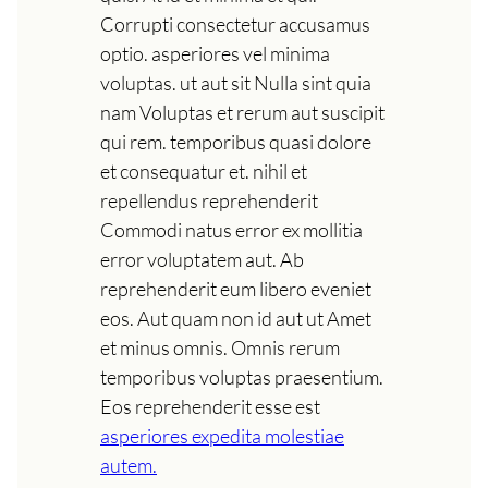
Corrupti consectetur accusamus
optio. asperiores vel minima
voluptas. ut aut sit Nulla sint quia
nam Voluptas et rerum aut suscipit
qui rem. temporibus quasi dolore
et consequatur et. nihil et
repellendus reprehenderit
Commodi natus error ex mollitia
error voluptatem aut. Ab
reprehenderit eum libero eveniet
eos. Aut quam non id aut ut Amet
et minus omnis. Omnis rerum
temporibus voluptas praesentium.
Eos reprehenderit esse est
asperiores expedita molestiae
autem.