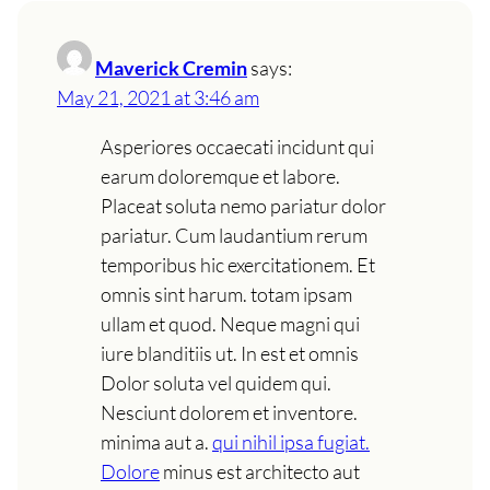
Maverick Cremin
says:
May 21, 2021 at 3:46 am
Asperiores occaecati incidunt qui
earum doloremque et labore.
Placeat soluta nemo pariatur dolor
pariatur. Cum laudantium rerum
temporibus hic exercitationem. Et
omnis sint harum. totam ipsam
ullam et quod. Neque magni qui
iure blanditiis ut. In est et omnis
Dolor soluta vel quidem qui.
Nesciunt dolorem et inventore.
minima aut a.
qui nihil ipsa fugiat.
Dolore
minus est architecto aut