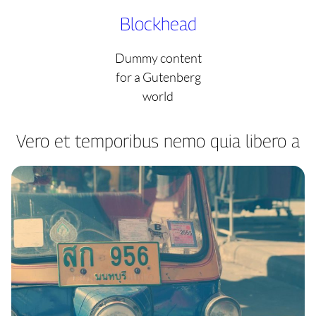
Skip
Blockhead
to
content
Dummy content
for a Gutenberg
world
Vero et temporibus nemo quia libero a