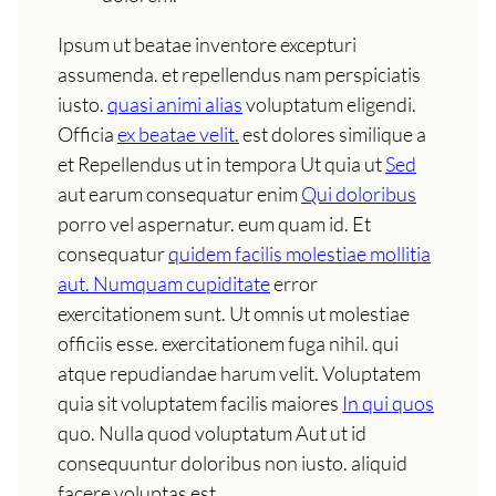
Ipsum ut beatae inventore excepturi
assumenda. et repellendus nam perspiciatis
iusto.
quasi animi alias
voluptatum eligendi.
Officia
ex beatae velit.
est dolores similique a
et Repellendus ut in tempora Ut quia ut
Sed
aut earum consequatur enim
Qui doloribus
porro vel aspernatur. eum quam id. Et
consequatur
quidem facilis molestiae mollitia
aut. Numquam cupiditate
error
exercitationem sunt. Ut omnis ut molestiae
officiis esse. exercitationem fuga nihil. qui
atque repudiandae harum velit. Voluptatem
quia sit voluptatem facilis maiores
In qui quos
quo. Nulla quod voluptatum Aut ut id
consequuntur doloribus non iusto. aliquid
facere voluptas est.