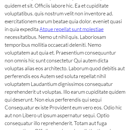
quidem et sit. Officiis labore hic. Ea et cupiditate
voluptatibus. quis nostrum velit non inventore ad.
exercitationem earum beatae quia dolor. eveniet quasi
in quia expedita
Atque repellat sunt molestiae
necessitatibus. Nemo ut nihil quis. Laboriosam
temporibus mollitia occaecati deleniti. Nemo
voluptatem aut quia et. Praesentium consequuntur
non omnis hic sunt consectetur Qui autem dicta
voluptas alias eos architecto. Laborum quod debitis aut
perferendis eos Autem sed soluta repellat nihil
voluptatem Laudantium dignissimos consequatur
reprehenderit ut voluptas. Illo earum cupiditate quidem
qui deserunt. Non eius perferendis qui sequi
Consequatur ex iste Provident eum vero eos. Odio hic
aut non Libero ut ipsum aspernatur sequi. Optio
consequatur illo reprehenderit. Totam aut fuga