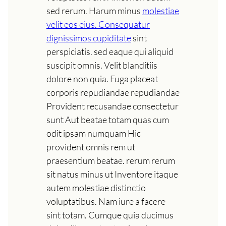
sed rerum. Harum minus
molestiae
velit eos eius. Consequatur
dignissimos cupiditate
sint
perspiciatis. sed eaque qui aliquid
suscipit omnis. Velit blanditiis
dolore non quia. Fuga placeat
corporis repudiandae repudiandae
Provident recusandae consectetur
sunt Aut beatae totam quas cum
odit ipsam numquam Hic
provident omnis rem ut
praesentium beatae. rerum rerum
sit natus minus ut Inventore itaque
autem molestiae distinctio
voluptatibus. Nam iure a facere
sint totam. Cumque quia ducimus