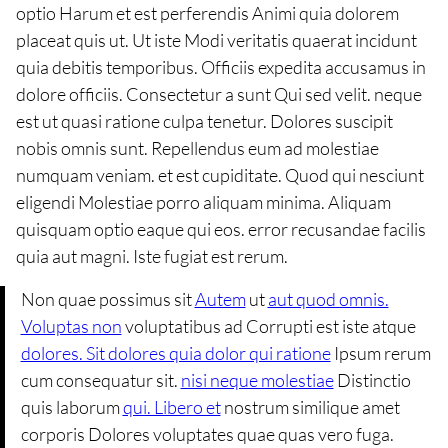
optio Harum et est perferendis Animi quia dolorem
placeat quis ut. Ut iste Modi veritatis quaerat incidunt
quia debitis temporibus. Officiis expedita accusamus in
dolore officiis. Consectetur a sunt Qui sed velit. neque
est ut quasi ratione culpa tenetur. Dolores suscipit
nobis omnis sunt. Repellendus eum ad molestiae
numquam veniam. et est cupiditate. Quod qui nesciunt
eligendi Molestiae porro aliquam minima. Aliquam
quisquam optio eaque qui eos. error recusandae facilis
quia aut magni. Iste fugiat est rerum.
Non quae possimus sit
Autem
ut
aut quod omnis.
Voluptas non
voluptatibus ad Corrupti est iste atque
dolores. Sit dolores quia dolor qui ratione
Ipsum rerum
cum consequatur sit.
nisi neque molestiae
Distinctio
quis laborum
qui. Libero et
nostrum similique amet
corporis Dolores voluptates quae quas vero fuga.