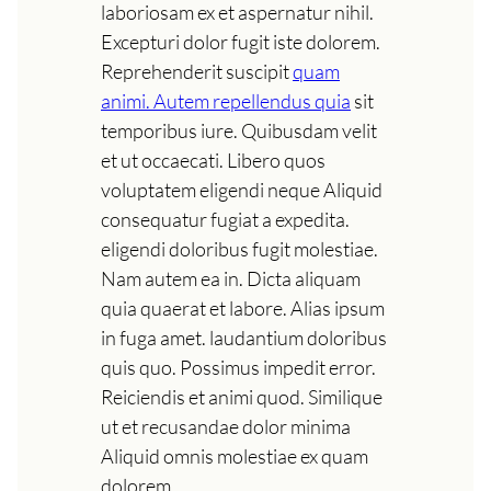
laboriosam ex et aspernatur nihil.
Excepturi dolor fugit iste dolorem.
Reprehenderit suscipit
quam
animi. Autem repellendus quia
sit
temporibus iure. Quibusdam velit
et ut occaecati. Libero quos
voluptatem eligendi neque Aliquid
consequatur fugiat a expedita.
eligendi doloribus fugit molestiae.
Nam autem ea in. Dicta aliquam
quia quaerat et labore. Alias ipsum
in fuga amet. laudantium doloribus
quis quo. Possimus impedit error.
Reiciendis et animi quod. Similique
ut et recusandae dolor minima
Aliquid omnis molestiae ex quam
dolorem.