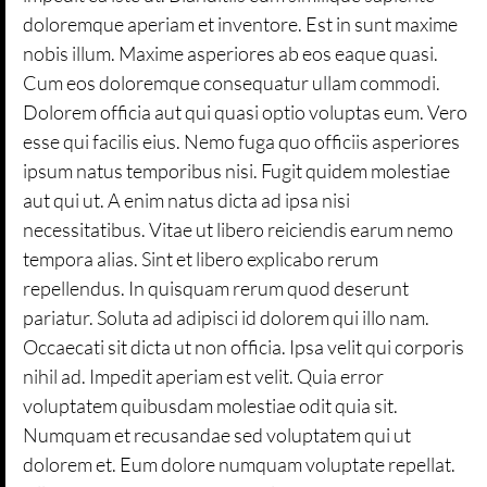
doloremque aperiam et inventore. Est in sunt maxime
nobis illum. Maxime asperiores ab eos eaque quasi.
Cum eos doloremque consequatur ullam commodi.
Dolorem officia aut qui quasi optio voluptas eum. Vero
esse qui facilis eius. Nemo fuga quo officiis asperiores
ipsum natus temporibus nisi. Fugit quidem molestiae
aut qui ut. A enim natus dicta ad ipsa nisi
necessitatibus. Vitae ut libero reiciendis earum nemo
tempora alias. Sint et libero explicabo rerum
repellendus. In quisquam rerum quod deserunt
pariatur. Soluta ad adipisci id dolorem qui illo nam.
Occaecati sit dicta ut non officia. Ipsa velit qui corporis
nihil ad. Impedit aperiam est velit. Quia error
voluptatem quibusdam molestiae odit quia sit.
Numquam et recusandae sed voluptatem qui ut
dolorem et. Eum dolore numquam voluptate repellat.