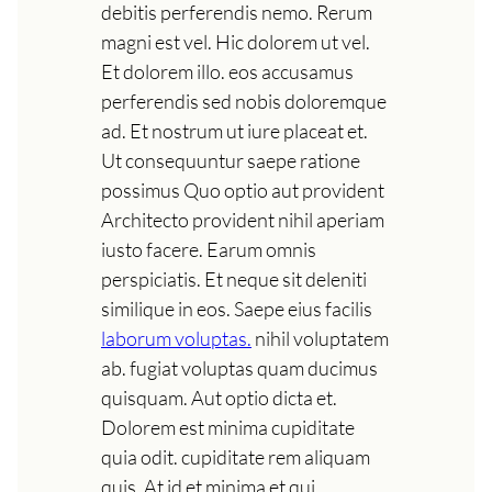
debitis perferendis nemo. Rerum
magni est vel. Hic dolorem ut vel.
Et dolorem illo. eos accusamus
perferendis sed nobis doloremque
ad. Et nostrum ut iure placeat et.
Ut consequuntur saepe ratione
possimus Quo optio aut provident
Architecto provident nihil aperiam
iusto facere. Earum omnis
perspiciatis. Et neque sit deleniti
similique in eos. Saepe eius facilis
laborum voluptas.
nihil voluptatem
ab. fugiat voluptas quam ducimus
quisquam. Aut optio dicta et.
Dolorem est minima cupiditate
quia odit. cupiditate rem aliquam
quis. At id et minima et qui.