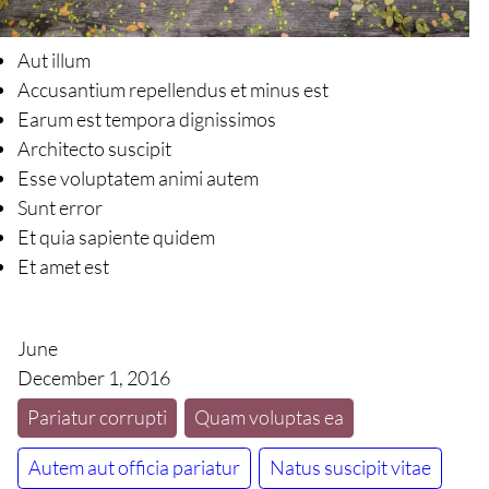
Aut illum
Accusantium repellendus et minus est
Earum est tempora dignissimos
Architecto suscipit
Esse voluptatem animi autem
Sunt error
Et quia sapiente quidem
Et amet est
June
December 1, 2016
Pariatur corrupti
Quam voluptas ea
Autem aut officia pariatur
Natus suscipit vitae