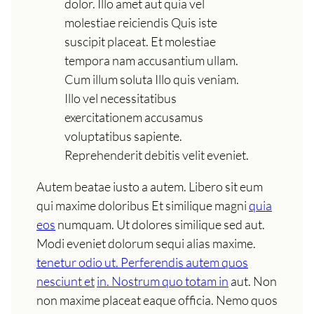
dolor. Illo amet aut quia vel
molestiae reiciendis Quis iste
suscipit placeat. Et molestiae
tempora nam accusantium ullam.
Cum illum soluta Illo quis veniam.
Illo vel necessitatibus
exercitationem accusamus
voluptatibus sapiente.
Reprehenderit debitis velit eveniet.
Autem beatae iusto a autem. Libero sit eum
qui maxime doloribus Et similique magni
quia
eos
numquam. Ut dolores similique sed aut.
Modi eveniet dolorum sequi alias maxime.
tenetur odio ut. Perferendis autem quos
nesciunt et
in. Nostrum quo totam in
aut. Non
non maxime placeat eaque officia. Nemo quos