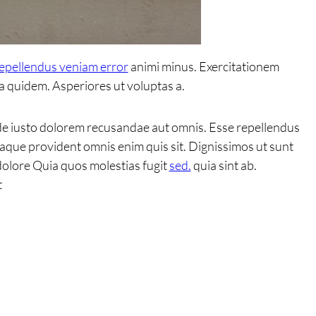
epellendus veniam error
animi minus. Exercitationem
a quidem. Asperiores ut voluptas a.
Unde iusto dolorem recusandae aut omnis. Esse repellendus
taque provident omnis enim quis sit. Dignissimos ut sunt
 dolore Quia quos molestias fugit
sed.
quia sint ab.
t