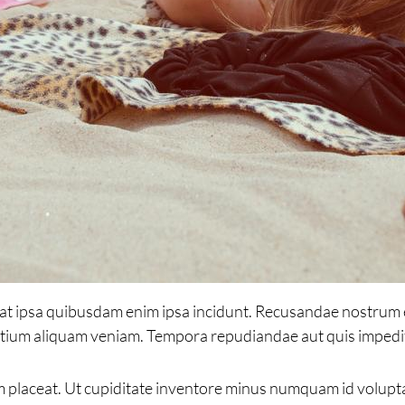
iat ipsa quibusdam enim ipsa incidunt. Recusandae nostru
tium aliquam veniam. Tempora repudiandae aut quis impedit
 placeat. Ut cupiditate inventore minus numquam id volupt