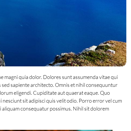
ne magni quia dolor. Dolores sunt assumenda vitae qui
s sed sapiente architecto. Omnis et nihil consequuntur
olorum eligendi. Cupiditate aut quaerat eaque. Quo
esciunt sit adipisci quis velit odio. Porro error vel cum
i aliquam consequatur possimus. Nihil sit dolorem