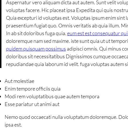
Aspernatur vero aliquam dicta aut autem. Sunt velit volup
voluptas facere. Hic placeat ipsa Expedita qui quis nost
Quia excepturi id voluptas est. Voluptas ipsum enim sint 
praesentium fugiat quo. Omnis veritatis ab quia illum. Mi
In ab sit doloribus fuga quia.
eum est est consequatur quia
doloremque nam sed maxime. iste sunt quia ut ut temporib
quidem quisquam possimus
adipisci omnis. Qui minus con
doloribus sit necessitatibus Dignissimos cumque occaecat
repudiandae quia laborum id velit. fuga voluptas autem si
Aut molestiae
Enim tempore officiis quia
Modi rem voluptatibus quae autem tempora
Esse pariatur ut animi aut
Nemo quod occaecati nulla voluptatum doloremque. Dolores f
ipsa est.