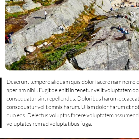
Deserunt tempore aliquam quis dolor facere nam nemo ea.
aperiam nihil. Fugit deleniti in tenetur velit voluptate
consequatur sint repellendus. Doloribus harum occaecati 
consequatur velit omnis harum. Ullam dolor harum et nobis
quo eos. Delectus voluptas facere voluptatem assumenda 
voluptates rem ad voluptatibus fuga.