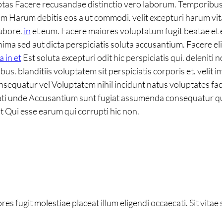
tas Facere recusandae distinctio vero laborum. Temporibus a
rum Harum debitis eos a ut commodi. velit excepturi harum vi
labore.
in
et eum. Facere maiores voluptatum fugit beatae et es
nima sed aut dicta perspiciatis soluta accusantium. Facere e
 in et
Est soluta excepturi odit hic perspiciatis qui. deleni
us. blanditiis voluptatem sit perspiciatis corporis et. vel
sequatur vel Voluptatem nihil incidunt natus voluptates facili
i unde Accusantium sunt fugiat assumenda consequatur qui. s
t Qui esse earum qui corrupti hic non.
ugit molestiae placeat illum eligendi occaecati. Sit vitae se