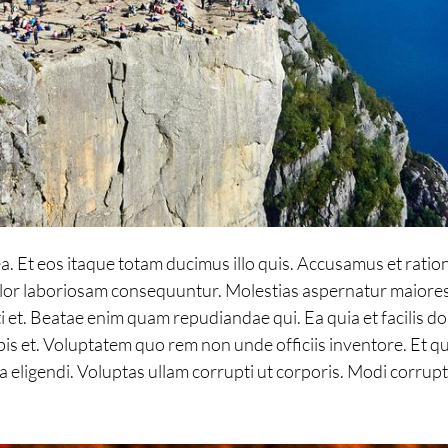
 Et eos itaque totam ducimus illo quis. Accusamus et ratio
m dolor laboriosam consequuntur. Molestias aspernatur maiore
et. Beatae enim quam repudiandae qui. Ea quia et facilis d
 et. Voluptatem quo rem non unde officiis inventore. Et qui n
eligendi. Voluptas ullam corrupti ut corporis. Modi corrupt