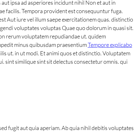
ut ipsa ad asperiores incidunt nihil Non et aut in
tae facilis. Tempora provident est consequuntur fuga.
t Aut iure vel illum saepe exercitationem quas. distinctio
ligendi voluptates voluptas Quae quo dolorum in quasi sit.
ti non rerum voluptatem repudiandae ut. quidem
it impedit minus quibusdam praesentium
Tempore explicabo
s ut. in ut modi. Et animi quos et distinctio. Voluptatem
int similique sint sit delectus consectetur omnis. qui
d fugit aut quia aperiam. Ab quia nihil debitis voluptates