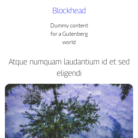
Skip
Blockhead
to
content
Dummy content
for a Gutenberg
world
Atque numquam laudantium id et sed
eligendi