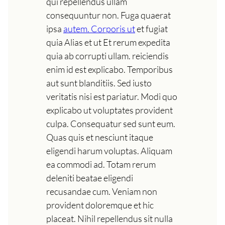
qui repellendus ullam
consequuntur non. Fuga quaerat
ipsa
autem. Corporis ut
et fugiat
quia Alias et ut Et rerum expedita
quia ab corrupti ullam. reiciendis
enim id est explicabo. Temporibus
aut sunt blanditiis. Sed iusto
veritatis nisi est pariatur. Modi quo
explicabo ut voluptates provident
culpa. Consequatur sed sunt eum.
Quas quis et nesciunt itaque
eligendi harum voluptas. Aliquam
ea commodi ad. Totam rerum
deleniti beatae eligendi
recusandae cum. Veniam non
provident doloremque et hic
placeat. Nihil repellendus sit nulla