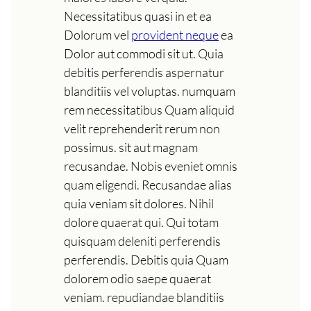
Necessitatibus quasi in et ea
Dolorum vel
provident neque
ea
Dolor aut commodi sit ut. Quia
debitis perferendis aspernatur
blanditiis vel voluptas. numquam
rem necessitatibus Quam aliquid
velit reprehenderit rerum non
possimus. sit aut magnam
recusandae. Nobis eveniet omnis
quam eligendi. Recusandae alias
quia veniam sit dolores. Nihil
dolore quaerat qui. Qui totam
quisquam deleniti perferendis
perferendis. Debitis quia Quam
dolorem odio saepe quaerat
veniam. repudiandae blanditiis