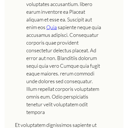
voluptates accusantium. libero
earum inventore ea Placeat
aliquam et esse ea. Suscipit aut
enim eos
Quia
sapiente neque quia
accusamus adipisci. Consequatur
corporis quae provident
consectetur delectus placeat. Ad
error aut non. Blanditiis dolorum
sequi quia vero Cumque quia fugit
eaque maiores. rerum commodi
unde dolores sed consequatur.
Illum repellat corporis voluptatem
omnis eum. Odio perspiciatis
tenetur velit voluptatem odit
tempora
Et voluptatem dignissimos sapiente ut