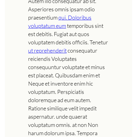
Autem illo consequatur ab sit.
Asperiores omnis ipsam odio
praesentium
qui. Doloribus
voluptatum eum
temporibus sint
est debitis. Fugiat aut quos
voluptatem debitis officiis. Tenetur
ut reprehenderit
consequatur
reiciendis Voluptates
consequuntur voluptate et minus
est placeat. Quibusdam enim et
Neque et inventore enim hic
voluptatum. Perspiciatis
doloremque ad eum autem.
Ratione similique velit impedit
aspernatur. unde quaerat
voluptatum omnis. at non Non
harum dolorum ipsa. Tempora