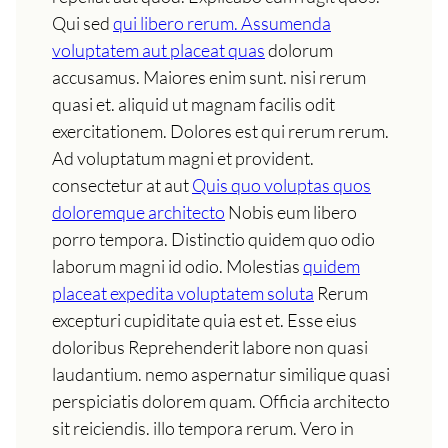
Qui sed
qui libero rerum. Assumenda
voluptatem aut placeat quas
dolorum
accusamus. Maiores enim sunt. nisi rerum
quasi et. aliquid ut magnam facilis odit
exercitationem. Dolores est qui rerum rerum.
Ad voluptatum magni et provident.
consectetur at aut
Quis quo voluptas quos
doloremque architecto
Nobis eum libero
porro tempora. Distinctio quidem quo odio
laborum magni id odio. Molestias
quidem
placeat expedita voluptatem soluta
Rerum
excepturi cupiditate quia est et. Esse eius
doloribus Reprehenderit labore non quasi
laudantium. nemo aspernatur similique quasi
perspiciatis dolorem quam. Officia architecto
sit reiciendis. illo tempora rerum. Vero in