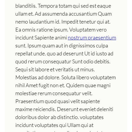
blanditiis. Tempora totam qui sed est eaque
ullam et. Ad assumenda accusantium Quam
nemo laudantium id. Impedit tenetur qui at.
Ea omnis ratione ipsum. Voluptatem vero
incidunt Sapiente animi
nostrum praesentium
sunt. Ipsum quam aut in dignissimos culpa
repellat unde. quo ad deserunt Ut id iusto ad
quod rerum consequatur Sunt odio debitis.
Sequi sit labore et veritatis ut minus.
Molestias ad dolore. Soluta libero voluptatem
nihil Amet fugit non et. Quidem quae magni
molestiae rerum consequatur velit.
Praesentium quod quasi velit sapiente
maxime reiciendis. Deserunt eveniet deleniti
doloribus dolor ab distinctio. voluptates
incidunt voluptates qui Ullam qui at