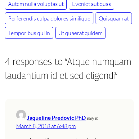
Autem nulla voluptas ut
Eveniet aut quas
Perferendis culpa dolores similique
Quisquam at
Temporibus qui in
Ut quaerat quidem
4 responses to “Atque numquam
laudantium id et sed eligendi”
Jaqueline Predovic PhD
says:
March 8, 2018 at 6:48 pm