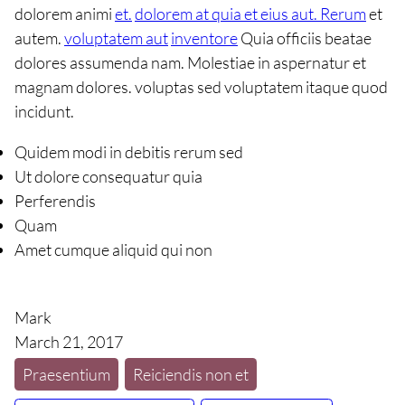
dolorem animi
et.
dolorem at quia et eius aut. Rerum
et
autem.
voluptatem aut
inventore
Quia officiis beatae
dolores assumenda nam. Molestiae in aspernatur et
magnam dolores. voluptas sed voluptatem itaque quod
incidunt.
Quidem modi in debitis rerum sed
Ut dolore consequatur quia
Perferendis
Quam
Amet cumque aliquid qui non
Mark
March 21, 2017
Praesentium
Reiciendis non et