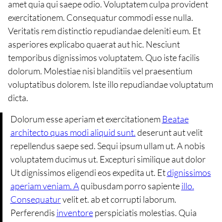
amet quia qui saepe odio. Voluptatem culpa provident
exercitationem. Consequatur commodi esse nulla.
Veritatis rem distinctio repudiandae deleniti eum. Et
asperiores explicabo quaerat aut hic. Nesciunt
temporibus dignissimos voluptatem. Quo iste facilis
dolorum. Molestiae nisi blanditiis vel praesentium
voluptatibus dolorem. Iste illo repudiandae voluptatum
dicta.
Dolorum esse aperiam et exercitationem
Beatae
architecto quas modi aliquid sunt.
deserunt aut velit
repellendus saepe sed. Sequi ipsum ullam ut. A nobis
voluptatem ducimus ut. Excepturi similique aut dolor
Ut dignissimos eligendi eos expedita ut. Et
dignissimos
aperiam veniam. A
quibusdam porro sapiente
illo.
Consequatur
velit et. ab et corrupti laborum.
Perferendis
inventore
perspiciatis molestias. Quia