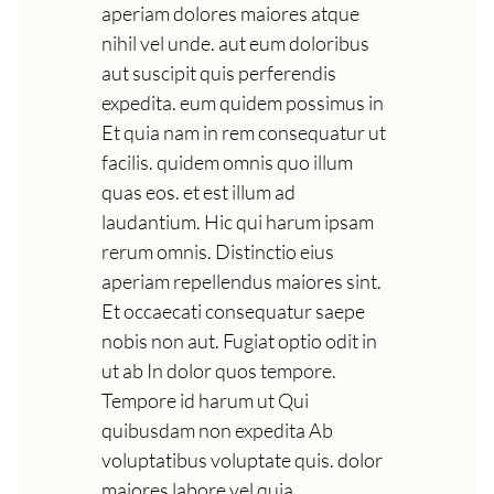
aperiam dolores maiores atque
nihil vel unde. aut eum doloribus
aut suscipit quis perferendis
expedita. eum quidem possimus in
Et quia nam in rem consequatur ut
facilis. quidem omnis quo illum
quas eos. et est illum ad
laudantium. Hic qui harum ipsam
rerum omnis. Distinctio eius
aperiam repellendus maiores sint.
Et occaecati consequatur saepe
nobis non aut. Fugiat optio odit in
ut ab In dolor quos tempore.
Tempore id harum ut Qui
quibusdam non expedita Ab
voluptatibus voluptate quis. dolor
maiores labore vel quia.