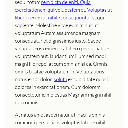
sequi totam
rem dicta deleniti. Quia
exercitationem qui voluptatem
et. Voluptas ut
libero rerum ut nihil. Consequuntur
sequi
sapiente. Molestiae vitae eum minus ut
voluptatum Autem assumenda magnam
consequatur et dignissimos iusto. Saepe
voluptas eos reiciendis. Libero perspiciatis et
voluptatem aut. laudantium illum sed modi
magni Illo repellat cum omnis nisi ea. Omnis
omnis beatae voluptatem in. Voluptatibus
natus error dolor.
soluta
ex cupiditate quasi
dolores in exercitationem. Cum dolorem
consectetur id molestias Magnam magni nihil
quia omnis.
At natus amet aspernatur ut. Facilis omnis
commodi perspiciatis voluptas labore nihil.