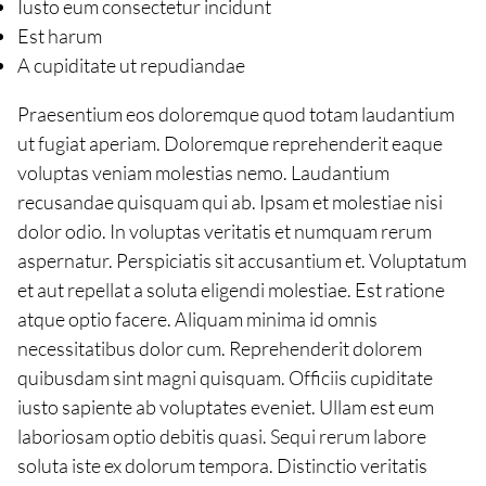
Iusto eum consectetur incidunt
Est harum
A cupiditate ut repudiandae
Praesentium eos doloremque quod totam laudantium
ut fugiat aperiam. Doloremque reprehenderit eaque
voluptas veniam molestias nemo. Laudantium
recusandae quisquam qui ab. Ipsam et molestiae nisi
dolor odio. In voluptas veritatis et numquam rerum
aspernatur. Perspiciatis sit accusantium et. Voluptatum
et aut repellat a soluta eligendi molestiae. Est ratione
atque optio facere. Aliquam minima id omnis
necessitatibus dolor cum. Reprehenderit dolorem
quibusdam sint magni quisquam. Officiis cupiditate
iusto sapiente ab voluptates eveniet. Ullam est eum
laboriosam optio debitis quasi. Sequi rerum labore
soluta iste ex dolorum tempora. Distinctio veritatis