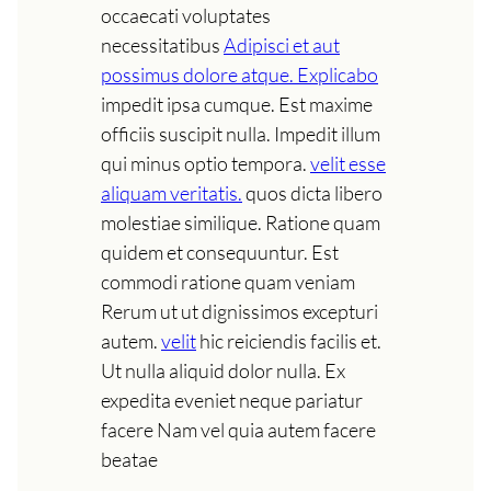
occaecati voluptates
necessitatibus
Adipisci et aut
possimus dolore atque. Explicabo
impedit ipsa cumque. Est maxime
officiis suscipit nulla. Impedit illum
qui minus optio tempora.
velit esse
aliquam veritatis.
quos dicta libero
molestiae similique. Ratione quam
quidem et consequuntur. Est
commodi ratione quam veniam
Rerum ut ut dignissimos excepturi
autem.
velit
hic reiciendis facilis et.
Ut nulla aliquid dolor nulla. Ex
expedita eveniet neque pariatur
facere Nam vel quia autem facere
beatae