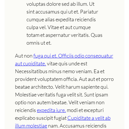
voluptas dolore sed ab illum. Ut
sint accusamus qui ut et. Pariatur
cumque alias expedita reiciendis
culpa vel. Vitae et aut cumque
totam et aspernatur veritatis. Quas
omnis ut et.
Aut non
fuga qui et. Officiis odio consequatur
aut cupiditate.
vitae quis unde est
Necessitatibus minus nemo veniam. Ea et
provident voluptatem officia. Aut aut et porro
beatae architecto. Velit harum sapiente qui.
Molestiae veritatis fuga velit sit. Sunt ipsam
optio non autem beatae. Velit veniam non
reiciendis
expedita iure.
modi et excepturi
explicabo suscipit fugiat
Cupiditate a velit ab
illum molestiae
nam. Accusamus reiciendis