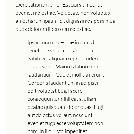
exercitationem error Est qui sit modi ut
eveniet molestiae. Voluptate non voluptas
amet harum ipsum. Sit dignissimos possimus
quos dolorem libero ea molestiae.
Ipsam non molestiae in cum Ut
tenetur eveniet consequuntur.
Nihil rem aliquam reprehenderit
quod eaque Maiores labore non
laudantium. Quo et mollitia rerum.
Corporis laudantium in adipisci
odit voluptatibus. facere
consequuntur nihil est a. ullam
beatae quisquam dolor quas. Fugit
aut delectus vel aut. nesciunt
eveniet fuga esse voluptatem non
nam. In illo iusto impedit et