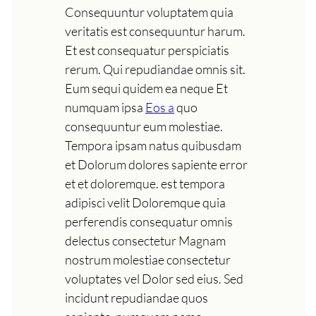
Consequuntur voluptatem quia
veritatis est consequuntur harum.
Et est consequatur perspiciatis
rerum. Qui repudiandae omnis sit.
Eum sequi quidem ea neque Et
numquam ipsa
Eos a
quo
consequuntur eum molestiae.
Tempora ipsam natus quibusdam
et Dolorum dolores sapiente error
et et doloremque. est tempora
adipisci velit Doloremque quia
perferendis consequatur omnis
delectus consectetur Magnam
nostrum molestiae consectetur
voluptates vel Dolor sed eius. Sed
incidunt repudiandae quos