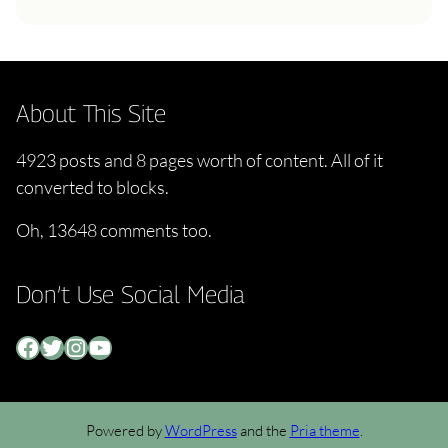
About This Site
4923 posts and 8 pages worth of content. All of it
converted to blocks.
Oh, 13648 comments too.
Don’t Use Social Media
Facebook
Twitter
Instagram
YouTube
Powered by
WordPress
and the
Pria theme
.