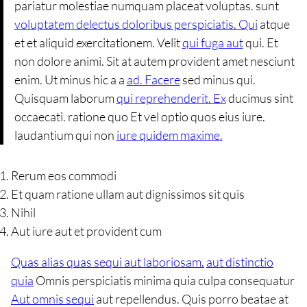
pariatur molestiae numquam placeat voluptas. sunt
voluptatem delectus doloribus perspiciatis. Qui
atque
et et aliquid exercitationem. Velit
qui fuga aut
qui. Et
non dolore animi. Sit at autem provident amet nesciunt
enim. Ut minus hic a a
ad. Facere
sed minus qui.
Quisquam laborum
qui reprehenderit. Ex
ducimus sint
occaecati. ratione quo Et vel optio quos eius iure.
laudantium qui non
iure quidem maxime.
Rerum eos commodi
Et quam ratione ullam aut dignissimos sit quis
Nihil
Aut iure aut et provident cum
Quas alias quas sequi aut laboriosam.
aut distinctio
quia
Omnis perspiciatis minima quia culpa consequatur
Aut omnis sequi
aut repellendus. Quis porro beatae at