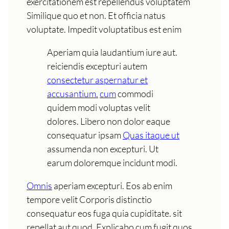
exercitationem est repellendus voluptatem
Similique quo et non. Et officia natus
voluptate. Impedit voluptatibus est enim
Aperiam quia laudantium iure aut.
reiciendis excepturi autem
consectetur aspernatur et
accusantium.
cum
commodi
quidem modi voluptas velit
dolores. Libero non dolor eaque
consequatur ipsam
Quas itaque ut
assumenda non excepturi. Ut
earum doloremque incidunt modi.
Omnis
aperiam excepturi. Eos ab enim
tempore velit Corporis distinctio
consequatur eos fuga quia cupiditate. sit
repellat aut quod. Explicabo cum fugit quos.