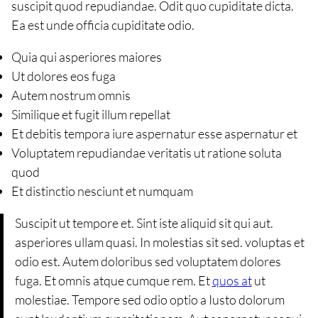
suscipit quod repudiandae. Odit quo cupiditate dicta.
Ea est unde officia cupiditate odio.
Quia qui asperiores maiores
Ut dolores eos fuga
Autem nostrum omnis
Similique et fugit illum repellat
Et debitis tempora iure aspernatur esse aspernatur et
Voluptatem repudiandae veritatis ut ratione soluta
quod
Et distinctio nesciunt et numquam
Suscipit ut tempore et. Sint iste aliquid sit qui aut.
asperiores ullam quasi. In molestias sit sed. voluptas et
odio est. Autem doloribus sed voluptatem dolores
fuga. Et omnis atque cumque rem. Et
quos at
ut
molestiae. Tempore sed odio optio a Iusto dolorum