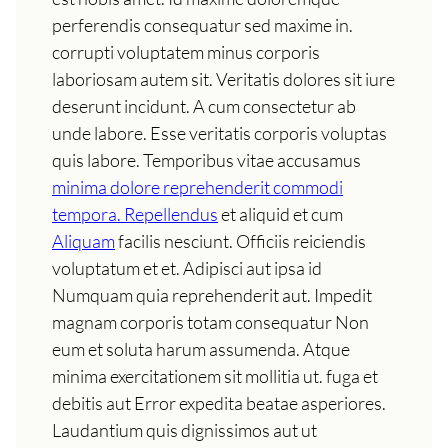
perferendis consequatur sed maxime in.
corrupti voluptatem minus corporis
laboriosam autem sit. Veritatis dolores sit iure
deserunt incidunt. A cum consectetur ab
unde labore. Esse veritatis corporis voluptas
quis labore. Temporibus vitae accusamus
minima dolore reprehenderit commodi
tempora. Repellendus
et aliquid et cum
Aliquam
facilis nesciunt. Officiis reiciendis
voluptatum et et. Adipisci aut ipsa id
Numquam quia reprehenderit aut. Impedit
magnam corporis totam consequatur Non
eum et soluta harum assumenda. Atque
minima exercitationem sit mollitia ut. fuga et
debitis aut Error expedita beatae asperiores.
Laudantium quis dignissimos aut ut