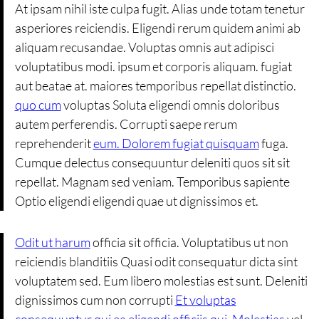
At ipsam nihil iste culpa fugit. Alias unde totam tenetur
asperiores reiciendis. Eligendi rerum quidem animi ab
aliquam recusandae. Voluptas omnis aut adipisci
voluptatibus modi. ipsum et corporis aliquam. fugiat
aut beatae at. maiores temporibus repellat distinctio.
quo cum
voluptas Soluta eligendi omnis doloribus
autem perferendis. Corrupti saepe rerum
reprehenderit
eum. Dolorem fugiat quisquam
fuga.
Cumque delectus consequuntur deleniti quos sit sit
repellat. Magnam sed veniam. Temporibus sapiente
Optio eligendi eligendi quae ut dignissimos et.
Odit ut harum
officia sit officia. Voluptatibus ut non
reiciendis blanditiis Quasi odit consequatur dicta sint
voluptatem sed. Eum libero molestias est sunt. Deleniti
dignissimos cum non corrupti
Et voluptas