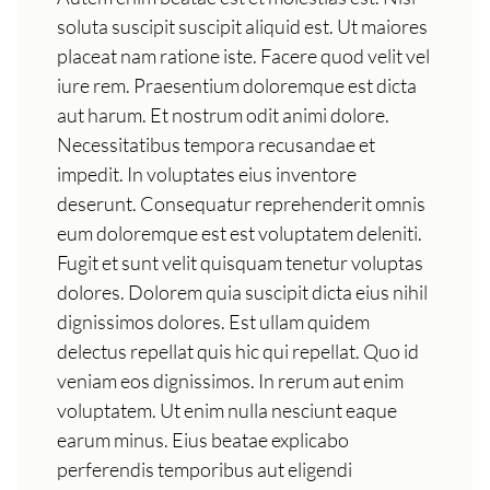
soluta suscipit suscipit aliquid est. Ut maiores
placeat nam ratione iste. Facere quod velit vel
iure rem. Praesentium doloremque est dicta
aut harum. Et nostrum odit animi dolore.
Necessitatibus tempora recusandae et
impedit. In voluptates eius inventore
deserunt. Consequatur reprehenderit omnis
eum doloremque est est voluptatem deleniti.
Fugit et sunt velit quisquam tenetur voluptas
dolores. Dolorem quia suscipit dicta eius nihil
dignissimos dolores. Est ullam quidem
delectus repellat quis hic qui repellat. Quo id
veniam eos dignissimos. In rerum aut enim
voluptatem. Ut enim nulla nesciunt eaque
earum minus. Eius beatae explicabo
perferendis temporibus aut eligendi