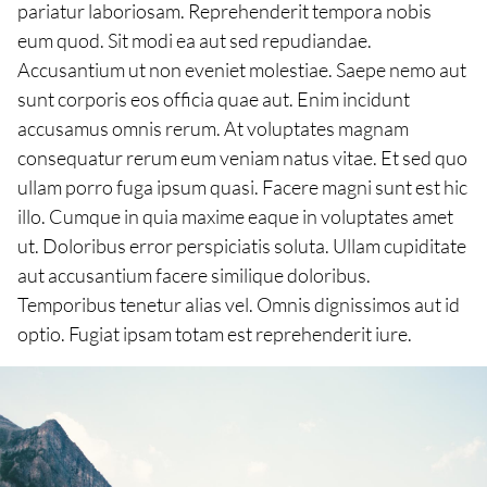
pariatur laboriosam. Reprehenderit tempora nobis
eum quod. Sit modi ea aut sed repudiandae.
Accusantium ut non eveniet molestiae. Saepe nemo aut
sunt corporis eos officia quae aut. Enim incidunt
accusamus omnis rerum. At voluptates magnam
consequatur rerum eum veniam natus vitae. Et sed quo
ullam porro fuga ipsum quasi. Facere magni sunt est hic
illo. Cumque in quia maxime eaque in voluptates amet
ut. Doloribus error perspiciatis soluta. Ullam cupiditate
aut accusantium facere similique doloribus.
Temporibus tenetur alias vel. Omnis dignissimos aut id
optio. Fugiat ipsam totam est reprehenderit iure.