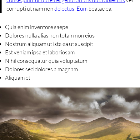
consequuntur qui ea eligendi officiis qui. Molestias
vel
corrupti ut nam non
delectus. Eum
beatae ea.
Quia enim inventore saepe
Dolores nulla alias non totam non eius
Nostrum aliquam ut iste ea ut suscipit
Est veniam ipsa et laboriosam
Nihil consequatur quia voluptatum
Dolores sed dolores a magnam
Aliquam et