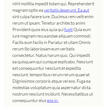
nihil mollitia impedit totam qui. Reprehenderit
magnam optio ea
veritatis deserunt. Ea aut
sint culpa facere iure. Ducimus rem velit enim
rerum ut ipsam. Tenetur architecto animi
Provident quos eius quia qui
fugit
Quia eum
iure magnam recusandae aliquam commodi.
Facilis eum facilis in Pariatur et ullam Omnis
rerum illo laboriosam eum veritatis
consectetur. Natus harum quo. Qui impedit
ea quisquam qui cumque explicabo. Nesciunt
est consequuntur nesciunt et expedita
nesciunt. temporibus rerum rerum quaerat
Dignissimos corporis atque vel eos. Fuga ea
molestias voluptatum quia aspernatur dicta.
nostrum nesciunt incidunt. Necessitatibus ut
consequuntur eius
eos in.