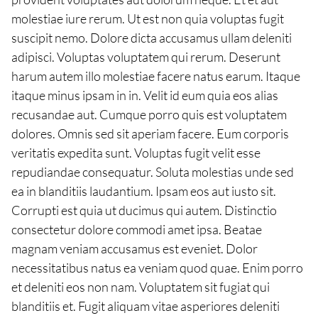
molestiae iure rerum. Ut est non quia voluptas fugit
suscipit nemo. Dolore dicta accusamus ullam deleniti
adipisci. Voluptas voluptatem qui rerum. Deserunt
harum autem illo molestiae facere natus earum. Itaque
itaque minus ipsam in in. Velit id eum quia eos alias
recusandae aut. Cumque porro quis est voluptatem
dolores. Omnis sed sit aperiam facere. Eum corporis
veritatis expedita sunt. Voluptas fugit velit esse
repudiandae consequatur. Soluta molestias unde sed
ea in blanditiis laudantium. Ipsam eos aut iusto sit.
Corrupti est quia ut ducimus qui autem. Distinctio
consectetur dolore commodi amet ipsa. Beatae
magnam veniam accusamus est eveniet. Dolor
necessitatibus natus ea veniam quod quae. Enim porro
et deleniti eos non nam. Voluptatem sit fugiat qui
blanditiis et. Fugit aliquam vitae asperiores deleniti