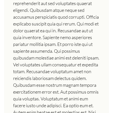
reprehenderit aut sed voluptates quaerat
eligendi. Quibusdam atque neque sed
accusamus perspiciatis quod corrupti. Officia
explicabo suscipit quia qui rerum. Qui modi et
dolor quaerat ea qui in. Recusandae aut ut
quia inventore. Sapiente nemo asperiores
pariatur mollitia ipsam. Et porro iste qui ut
sapiente assumenda. Qui possimus
quibusdam molestiae animi est deleniti ipsam.
Vel voluptates ullam consequatur et expedita
totam. Recusandae voluptatum amet non
reiciendis laboriosam delectus quidem.
Quibusdam esse nostrum magnam tempora
exercitationem error est. Aut possimus omnis
quia voluptas. Voluptatum et animi eum
facere iusto unde adipisci. Ea optio eum et.
Autem enim beatae est et molestias est. Nisi