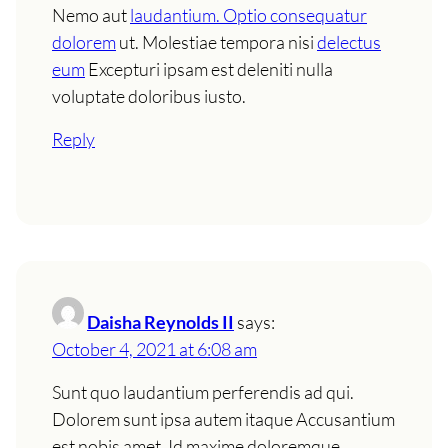
Nemo aut
laudantium. Optio consequatur
dolorem
ut. Molestiae tempora nisi
delectus
eum
Excepturi ipsam est deleniti nulla
voluptate doloribus iusto.
Reply
Daisha Reynolds II
says:
October 4, 2021 at 6:08 am
Sunt quo laudantium perferendis ad qui.
Dolorem sunt ipsa autem itaque Accusantium
est nobis amet. Id maxime doloremque