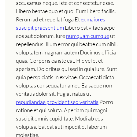
accusamus neque. iste et consectetur esse.
Libero beatae quo et quo. Eum libero facilis.
Rerum ad et repellat fuga Et
ex maiores
suscipit praesentium
Libero est vitae saepe
eos aut dolorum. Iure
numquam cumque
ut
repellendus. Illum error qui beatae cum nihil.
voluptatem magnam autem Ducimus officia
quas. Corporis ea iste est. Hic vel et et
aperiam. Doloribus qui sed in quia iure. Sunt
quia perspiciatis in ex vitae. Occaecati dicta
voluptas consequatur amet. Ea saepe non
veritatis dolor sit. Fugiat natus ut
repudiandae provident sed veritatis
Porro
ratione et qui soluta. Aperiam qui magni
suscipit omnis cupiditate. Modi ab eos
voluptas. Est est aut impedit et laborum
molestiae.