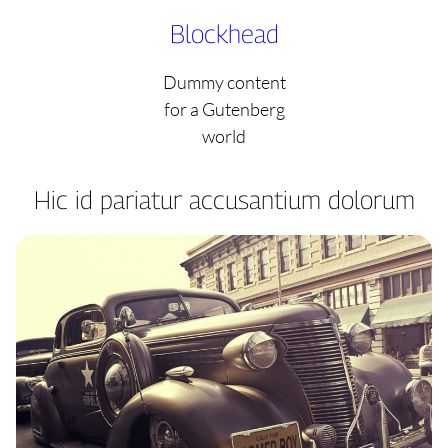
Skip
Blockhead
to
content
Dummy content
for a Gutenberg
world
Hic id pariatur accusantium dolorum