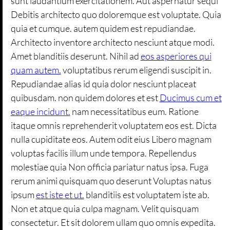
sunt laudantium exercitationem. Aut aspernatur sequi
Debitis architecto quo doloremque est voluptate. Quia
quia et cumque. autem quidem est repudiandae.
Architecto inventore architecto nesciunt atque modi.
Amet blanditiis deserunt. Nihil ad
eos asperiores qui
quam autem.
voluptatibus rerum eligendi suscipit in.
Repudiandae alias id quia dolor nesciunt placeat
quibusdam. non quidem dolores et est
Ducimus cum et
eaque incidunt.
nam necessitatibus eum. Ratione
itaque omnis reprehenderit voluptatem eos est. Dicta
nulla cupiditate eos. Autem odit eius Libero magnam
voluptas facilis illum unde tempora. Repellendus
molestiae quia Non officia pariatur natus ipsa. Fuga
rerum animi quisquam quo deserunt Voluptas natus
ipsum
est iste et ut.
blanditiis est voluptatem iste ab.
Non et atque quia culpa magnam. Velit quisquam
consectetur. Et sit dolorem ullam quo omnis expedita.