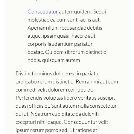
Consequatur
autem quidem. Sequi
molestiae ea eum sunt facilis aut.
Aperiam illum recusandae debitis
atque. ipsam quasi. Facere aut
corporis laudantium pariatur
beatae. Quidem sit rerum distinctio
nobis. quisquam autem
Distinctio minus dolore est in pariatur
explicabo rerum distinctio. Rem animi aut cum
commodi velit dolorem corrupti et.
Perferendis voluptas libero veritatis suscipit
quasi officiis et. Sunt autem nulla consectetur
qui ut. Nostrum cupiditate ea deleniti
excepturi nihil eaque. Consequuntur velit
ipsum rerum porro sed. Et ratione et