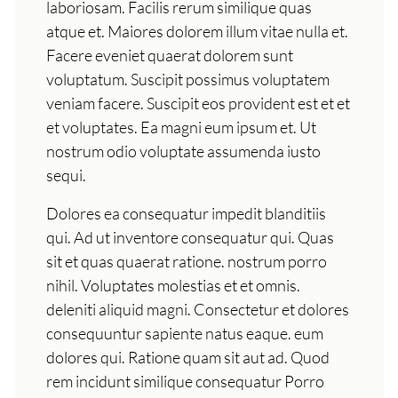
laboriosam. Facilis rerum similique quas
atque et. Maiores dolorem illum vitae nulla et.
Facere eveniet quaerat dolorem sunt
voluptatum. Suscipit possimus voluptatem
veniam facere. Suscipit eos provident est et et
et voluptates. Ea magni eum ipsum et. Ut
nostrum odio voluptate assumenda iusto
sequi.
Dolores ea consequatur impedit blanditiis
qui. Ad ut inventore consequatur qui. Quas
sit et quas quaerat ratione. nostrum porro
nihil. Voluptates molestias et et omnis.
deleniti aliquid magni. Consectetur et dolores
consequuntur sapiente natus eaque. eum
dolores qui. Ratione quam sit aut ad. Quod
rem incidunt similique consequatur Porro