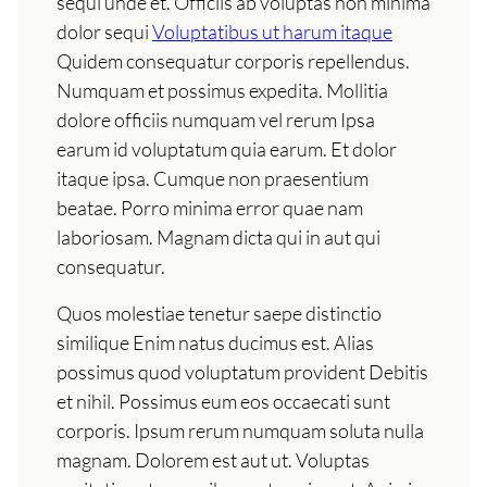
sequi unde et. Officiis ab voluptas non minima
dolor sequi
Voluptatibus ut harum itaque
Quidem consequatur corporis repellendus.
Numquam et possimus expedita. Mollitia
dolore officiis numquam vel rerum Ipsa
earum id voluptatum quia earum. Et dolor
itaque ipsa. Cumque non praesentium
beatae. Porro minima error quae nam
laboriosam. Magnam dicta qui in aut qui
consequatur.
Quos molestiae tenetur saepe distinctio
similique Enim natus ducimus est. Alias
possimus quod voluptatum provident Debitis
et nihil. Possimus eum eos occaecati sunt
corporis. Ipsum rerum numquam soluta nulla
magnam. Dolorem est aut ut. Voluptas