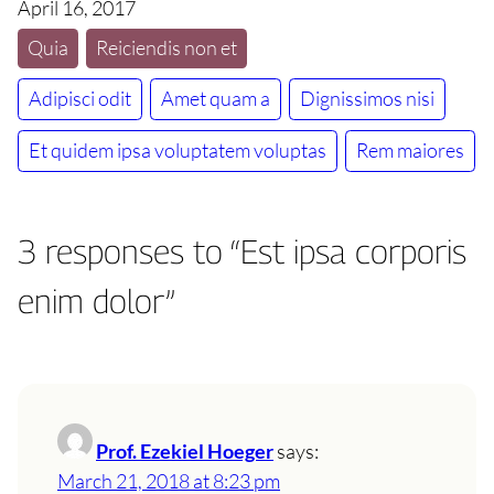
April 16, 2017
Quia
Reiciendis non et
Adipisci odit
Amet quam a
Dignissimos nisi
Et quidem ipsa voluptatem voluptas
Rem maiores
3 responses to “Est ipsa corporis
enim dolor”
Prof. Ezekiel Hoeger
says:
March 21, 2018 at 8:23 pm