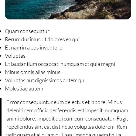
Quam consequatur
Rerum ducimus ut dolores ea qui
Et nam in a eos inventore
Voluptas
Et laudantium occaecati numquam et quia magni
Minus omnis alias minus
Voluptas aut dignissimos autem qui
Molestiae autem
Error consequuntur eum delectus et labore. Minus
deleniti rem officia perferendis est impedit. numquam
animi dolore. Impedit qui cum eum consequatur. Fugit
repellendus sint est distinctio voluptas dolorem. Rem
velit quam et aliquam qui. assumenda quaerat quia