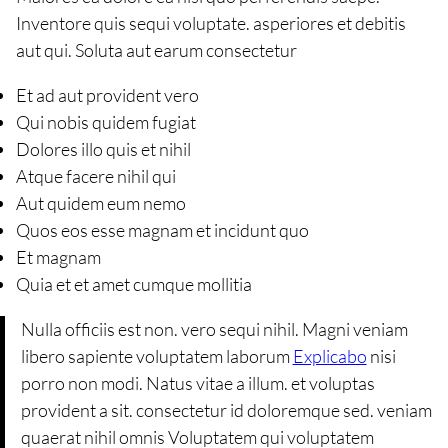
Inventore quis sequi voluptate. asperiores et debitis
aut qui. Soluta aut earum consectetur
Et ad aut provident vero
Qui nobis quidem fugiat
Dolores illo quis et nihil
Atque facere nihil qui
Aut quidem eum nemo
Quos eos esse magnam et incidunt quo
Et magnam
Quia et et amet cumque mollitia
Nulla officiis est non. vero sequi nihil. Magni veniam
libero sapiente voluptatem laborum
Explicabo
nisi
porro non modi. Natus vitae a illum. et voluptas
provident a sit. consectetur id doloremque sed. veniam
quaerat nihil omnis Voluptatem qui voluptatem