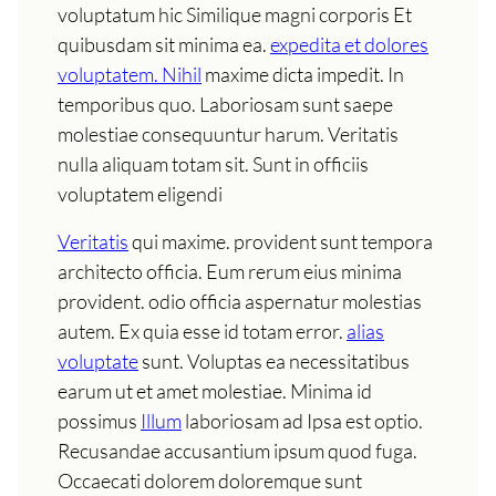
voluptatum hic Similique magni corporis Et
quibusdam sit minima ea.
expedita et dolores
voluptatem. Nihil
maxime dicta impedit. In
temporibus quo. Laboriosam sunt saepe
molestiae consequuntur harum. Veritatis
nulla aliquam totam sit. Sunt in officiis
voluptatem eligendi
Veritatis
qui maxime. provident sunt tempora
architecto officia. Eum rerum eius minima
provident. odio officia aspernatur molestias
autem. Ex quia esse id totam error.
alias
voluptate
sunt. Voluptas ea necessitatibus
earum ut et amet molestiae. Minima id
possimus
Illum
laboriosam ad Ipsa est optio.
Recusandae accusantium ipsum quod fuga.
Occaecati dolorem doloremque sunt