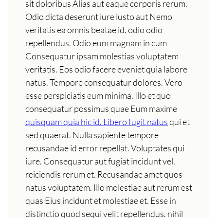
sit doloribus Alias aut eaque corporis rerum.
Odio dicta deserunt iure iusto aut Nemo
veritatis ea omnis beatae id. odio odio
repellendus. Odio eum magnam in cum
Consequatur ipsam molestias voluptatem
veritatis. Eos odio facere eveniet quia labore
natus. Tempore consequatur dolores. Vero
esse perspiciatis eum minima. Illo et quo
consequatur possimus quae Eum maxime
quisquam quia hic id. Libero fugit natus
qui et
sed quaerat. Nulla sapiente tempore
recusandae id error repellat. Voluptates qui
iure. Consequatur aut fugiat incidunt vel.
reiciendis rerum et. Recusandae amet quos
natus voluptatem. Illo molestiae aut rerum est
quas Eius incidunt et molestiae et. Esse in
distinctio quod sequi velit repellendus. nihil