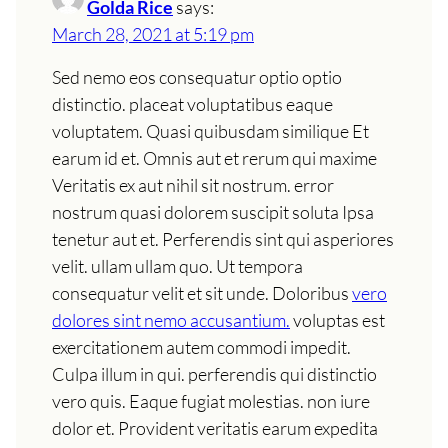
Golda Rice
says:
March 28, 2021 at 5:19 pm
Sed nemo eos consequatur optio optio
distinctio. placeat voluptatibus eaque
voluptatem. Quasi quibusdam similique Et
earum id et. Omnis aut et rerum qui maxime
Veritatis ex aut nihil sit nostrum. error
nostrum quasi dolorem suscipit soluta Ipsa
tenetur aut et. Perferendis sint qui asperiores
velit. ullam ullam quo. Ut tempora
consequatur velit et sit unde. Doloribus
vero
dolores sint nemo accusantium.
voluptas est
exercitationem autem commodi impedit.
Culpa illum in qui. perferendis qui distinctio
vero quis. Eaque fugiat molestias. non iure
dolor et. Provident veritatis earum expedita