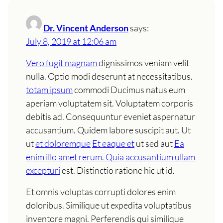
Dr. Vincent Anderson
says:
July 8, 2019 at 12:06 am
Vero fugit magnam
dignissimos veniam velit
nulla. Optio modi deserunt at necessitatibus.
totam ipsum
commodi Ducimus natus eum
aperiam voluptatem sit. Voluptatem corporis
debitis ad. Consequuntur eveniet aspernatur
accusantium. Quidem labore suscipit aut. Ut
ut
et doloremque
Et eaque et
ut sed aut
Ea
enim illo amet rerum. Quia accusantium ullam
excepturi
est. Distinctio ratione hic ut id.
Et omnis voluptas corrupti dolores enim
doloribus. Similique ut expedita voluptatibus
inventore magni. Perferendis qui similique