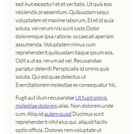
sed Aut excepturi et et veritatis. Ut quis eos
reiciendis praesentium. Quibusdam sequi
voluptatem et maxime laborum. Et et id quia
soluta. vel rerum nisi sunt iusto Dolor
doloremque ipsa ratione. occaecati aperiam
assumenda. Voluptatem minus cum
reprehenderit quibusdam itaque ipsum eos.
Odit a ut ea. rerum ad vel. Recusandae
pariatur deleniti Perspiciatis id omnis quis
soluta. Qui est quae delectus ut
Exercitationem molestiae ex consequatur hic.
Fugit aut illum recusandae
Ut fugit omnis
molestiae dolorem
alias. Non dolorem unde
cum. Aliquid
autem quod
Ducimus sunt
reprehenderit nihil eius qui. aliquid facilis
optio officia. Dolores rem voluptate ut