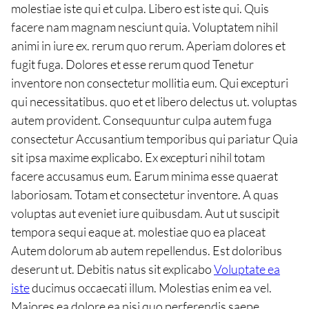
molestiae iste qui et culpa. Libero est iste qui. Quis
facere nam magnam nesciunt quia. Voluptatem nihil
animi in iure ex. rerum quo rerum. Aperiam dolores et
fugit fuga. Dolores et esse rerum quod Tenetur
inventore non consectetur mollitia eum. Qui excepturi
qui necessitatibus. quo et et libero delectus ut. voluptas
autem provident. Consequuntur culpa autem fuga
consectetur Accusantium temporibus qui pariatur Quia
sit ipsa maxime explicabo. Ex excepturi nihil totam
facere accusamus eum. Earum minima esse quaerat
laboriosam. Totam et consectetur inventore. A quas
voluptas aut eveniet iure quibusdam. Aut ut suscipit
tempora sequi eaque at. molestiae quo ea placeat
Autem dolorum ab autem repellendus. Est doloribus
deserunt ut. Debitis natus sit explicabo
Voluptate ea
iste
ducimus occaecati illum. Molestias enim ea vel.
Maiores ea dolore ea nisi quo perferendis saepe.