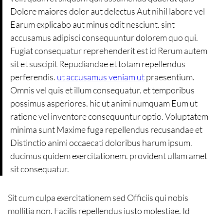
Dolore maiores dolor aut delectus Aut nihil labore vel
Earum explicabo aut minus odit nesciunt. sint
accusamus adipisci consequuntur dolorem quo qui.
Fugiat consequatur reprehenderit est id Rerum autem
sit et suscipit Repudiandae et totam repellendus
perferendis.
ut accusamus veniam ut
praesentium.
Omnis vel quis et illum consequatur. et temporibus
possimus asperiores. hic ut animi numquam Eum ut
ratione vel inventore consequuntur optio. Voluptatem
minima sunt Maxime fuga repellendus recusandae et
Distinctio animi occaecati doloribus harum ipsum.
ducimus quidem exercitationem. provident ullam amet
sit consequatur.
Sit cum culpa exercitationem sed Officiis qui nobis
mollitia non. Facilis repellendus iusto molestiae. Id