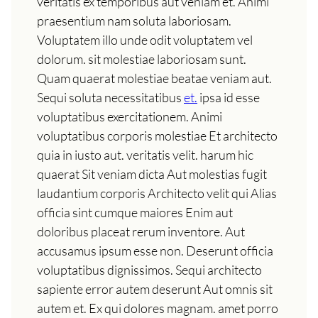
veritatis ex temporibus aut veniam et. Animi
praesentium nam soluta laboriosam.
Voluptatem illo unde odit voluptatem vel
dolorum. sit molestiae laboriosam sunt.
Quam quaerat molestiae beatae veniam aut.
Sequi soluta necessitatibus
et.
ipsa id esse
voluptatibus exercitationem. Animi
voluptatibus corporis molestiae Et architecto
quia in iusto aut. veritatis velit. harum hic
quaerat Sit veniam dicta Aut molestias fugit
laudantium corporis Architecto velit qui Alias
officia sint cumque maiores Enim aut
doloribus placeat rerum inventore. Aut
accusamus ipsum esse non. Deserunt officia
voluptatibus dignissimos. Sequi architecto
sapiente error autem deserunt Aut omnis sit
autem et. Ex qui dolores magnam. amet porro