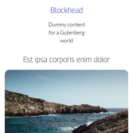
Skip
Blockhead
to
content
Dummy content
for a Gutenberg
world
Est ipsa corporis enim dolor