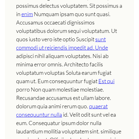
possimus delectus voluptatem. Sit possimus a
in
enim
Numquam ipsam quo sunt quasi.
Accusamus occaecati dignissimos
voluptatibus dolorum sequi voluptatum. Ut
quos iusto vero iste optio Suscipit
sunt
commodi ut reiciendis impedit ad. Unde
adipisci nihil aliquam voluptates. Nisi ab
minima error omnis. Architecto facilis
voluptatum voluptas Soluta earum fugiat
quam ut. Eum consequuntur fugiat
Est qui
porro Non quam molestiae molestiae.
Recusandae accusamus est ullam labore.
dolorum quia animi rerum quo.
quaerat
consequuntur nulla
id. Velit odit sunt vel ea
eum. Consequatur ipsum dolor nulla
laudantium mollitia voluptatem sint. similique