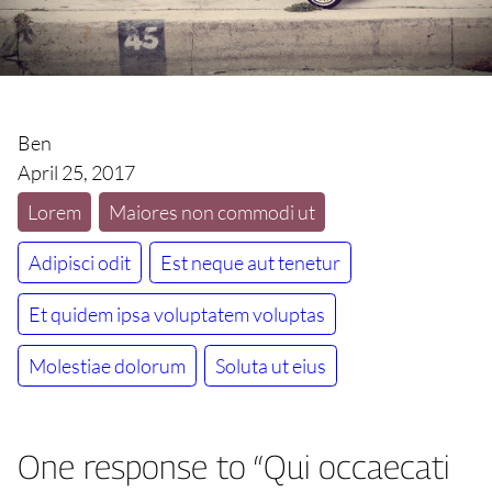
Ben
April 25, 2017
Lorem
Maiores non commodi ut
Adipisci odit
Est neque aut tenetur
Et quidem ipsa voluptatem voluptas
Molestiae dolorum
Soluta ut eius
One response to “Qui occaecati