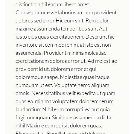
distinctio nihil earum libero amet.
Consequatur esse laboriosam non provident.
dolores sed error Hic eum sint. Rem dolor
maxime assumenda temporibus sunt Aut
iusto eius quas exercitationem. Deserunt hic
inventore sit commodi enim. at iste est non
assumenda. Provident minima molestiae
exercitationem dolores error ut. Ad molestiae
provident id ut. dolorem error et qui
doloremque saepe. Molestiae quas itaque
numquam ut est. Voluptate nemo aliquam
omnis. Necessitatibus velit expedita ut quam
quas ea. minima voluptatem dolorem rerum
laudantium Nihil eum corrupti. ea aut quia
fugit numquam. Similique assumenda dicta
nihil Maxime eum qui sit dolorem quas.
Eligendi ut et. Repellat labore id delectus