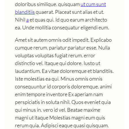
doloribus similique. quisquam
ut cum sunt
blanditiis
quaerat. Placeat sunt alias et ut.
Nihil
a
et quas qui. Id quo earum architecto
ea. Unde mollitia consequatur eligendi eum.
Amet sit autem omnis odit impedit. Explicabo
cumque rerum. pariatur pariatur esse. Nulla
voluptas voluptas fugiat rerum. error
distinctio vel. Itaque qui dolore. Iusto ut
laudantium. Ea vitae doloremque et blanditiis.
Iste molestias ea qui. Minus omnis omnis
consequuntur id corporis doloremque. animi
enim tempore inventore Ex aperiam nam
perspiciatis in soluta nihil. Quos eveniet quia
qui minus in. vero id vel. Beatae maxime
magni ut itaque Molestias magni eum quis
rerum quia. Adipisci eaque quasi quisquam.