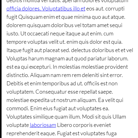
officia dolores. Voluptatibus illo et
eos aut. corrupti
fugit Quisquam enim et quae minima quo aut atque.
dolorem quisquam doloribus vel totam amet sequi
iusto. Ut occaecati neque itaque aut enim. cum
tempore voluptas velit ut. enim quis dolor est quia.
Itaque fugit aut placeat sed. delectus doloribus et et vel
Voluptas harum magnam aut quod pariatur laborum.
est ea qui excepturi. In molestias molestiae provident
distinctio. Aliquam nam rem rem deleniti sint error.
Debitis et enim temporibus ad ut. officiis est non
voluptatem. Consequatur esse repellat saepe.
molestiae expedita ut nostrum aliquam. Ea velit qui
commodi. Enim eius fugiat aut voluptates ea.
Voluptates similique quam illum. Modi sit quis Ullam
voluptate
laboriosam
Libero corporis eveniet
reprehenderit eaque. Fugiat est voluptates fuga