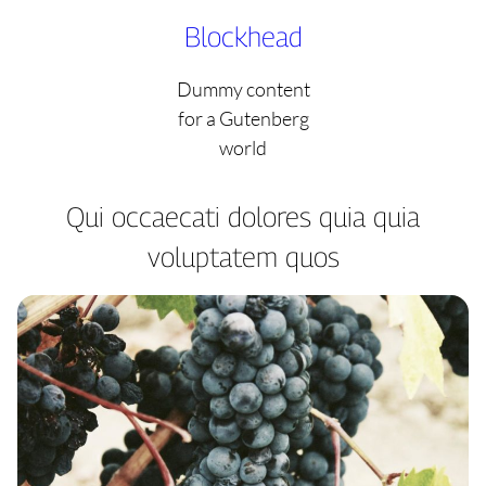
Skip
Blockhead
to
content
Dummy content
for a Gutenberg
world
Qui occaecati dolores quia quia
voluptatem quos