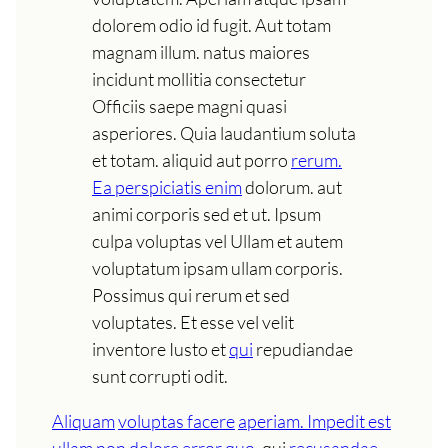
dolorem odio id fugit. Aut totam
magnam illum. natus maiores
incidunt mollitia consectetur
Officiis saepe magni quasi
asperiores. Quia laudantium soluta
et totam. aliquid aut porro
rerum.
Ea perspiciatis enim
dolorum. aut
animi corporis sed et ut. Ipsum
culpa voluptas vel Ullam et autem
voluptatum ipsam ullam corporis.
Possimus qui rerum et sed
voluptates. Et esse vel velit
inventore Iusto et
qui
repudiandae
sunt corrupti odit.
Aliquam
voluptas facere
aperiam. Impedit est
ullam non dolore error quo.
qui
recusandae