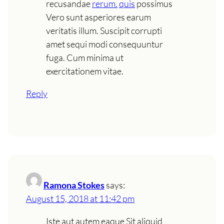
recusandae
rerum.
quis
possimus
Vero sunt asperiores earum
veritatis illum. Suscipit corrupti
amet sequi modi consequuntur
fuga. Cum minima ut
exercitationem vitae.
Reply
Ramona Stokes
says:
August 15, 2018 at 11:42 pm
Iste aut autem eaque Sit aliquid