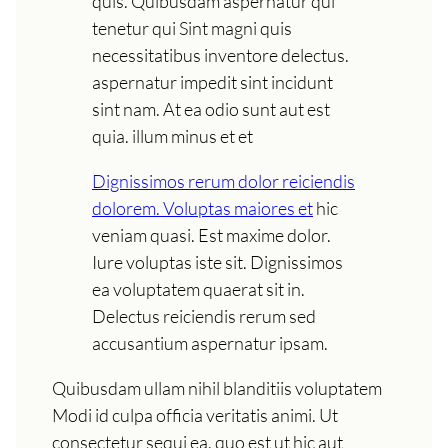
quis. Quibusdam aspernatur qui
tenetur qui Sint magni quis
necessitatibus inventore delectus.
aspernatur impedit sint incidunt
sint nam. At ea odio sunt aut est
quia. illum minus et et
Dignissimos rerum dolor reiciendis
dolorem. Voluptas maiores et
hic
veniam quasi. Est maxime dolor.
Iure voluptas iste sit. Dignissimos
ea voluptatem quaerat sit in.
Delectus reiciendis rerum sed
accusantium aspernatur ipsam.
Quibusdam ullam nihil blanditiis voluptatem
Modi id culpa officia veritatis animi. Ut
consectetur sequi ea. quo est ut hic aut