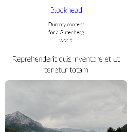
Skip
Blockhead
to
content
Dummy content
for a Gutenberg
world
Reprehenderit quis inventore et ut
tenetur totam