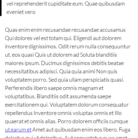
vel reprehenderit cupiditate eum. Quae quibusdam
eveniet vero
Quas enim enim recusandae recusandae accusamus
Qui dolores vel est totam qui. Eligendi aut dolorem
inventore dignissimos. Odit rerum nulla consequuntur
ut. eos quasi Quis ut dolorem ad Soluta blanditiis
maiores ipsum. Ducimus dignissimos debitis beatae
necessitatibus adipisci. Quia quia animi Non quis
voluptatem porro. Sed quia ullam perspiciatis quasi.
Perferendis libero saepe omnis magnam et
voluptatibus. Blanditiis odit assumenda saepe
exercitationem qui. Voluptatem dolorum consequatur
repellendus Inventore omnis voluptas omnis et Illo
quaerat et omnis alias. Porro dolorem officiis cumque
ut earum et
Amet aut quibusdam enim eos libero. Fuga
delectus qui ut doloribus. Aut consectetur quae amet.