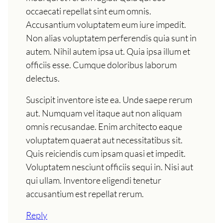
occaecati repellat sint eum omnis.
Accusantium voluptatem eum iure impedit.
Non alias voluptatem perferendis quia sunt in
autem. Nihil autem ipsa ut. Quia ipsa illum et
officiis esse. Cumque doloribus laborum
delectus.
Suscipit inventore iste ea. Unde saepe rerum
aut. Numquam vel itaque aut non aliquam
omnis recusandae. Enim architecto eaque
voluptatem quaerat aut necessitatibus sit.
Quis reiciendis cum ipsam quasi et impedit.
Voluptatem nesciunt officiis sequi in. Nisi aut
qui ullam. Inventore eligendi tenetur
accusantium est repellat rerum.
Reply