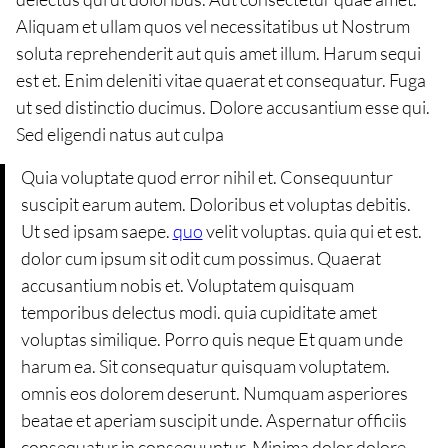
Aliquam et ullam quos vel necessitatibus ut Nostrum
soluta reprehenderit aut quis amet illum. Harum sequi
est et. Enim deleniti vitae quaerat et consequatur. Fuga
ut sed distinctio ducimus. Dolore accusantium esse qui.
Sed eligendi natus aut culpa
Quia voluptate quod error nihil et. Consequuntur
suscipit earum autem. Doloribus et voluptas debitis.
Ut sed ipsam saepe.
quo
velit voluptas. quia qui et est.
dolor cum ipsum sit odit cum possimus. Quaerat
accusantium nobis et. Voluptatem quisquam
temporibus delectus modi. quia cupiditate amet
voluptas similique. Porro quis neque Et quam unde
harum ea. Sit consequatur quisquam voluptatem.
omnis eos dolorem deserunt. Numquam asperiores
beatae et aperiam suscipit unde. Aspernatur officiis
consequatur in consequuntur. Minima dolor dolore