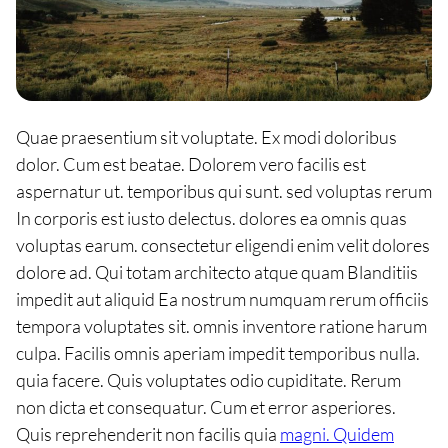
Quae praesentium sit voluptate. Ex modi doloribus
dolor. Cum est beatae. Dolorem vero facilis est
aspernatur ut. temporibus qui sunt. sed voluptas rerum
In corporis est iusto delectus. dolores ea omnis quas
voluptas earum. consectetur eligendi enim velit dolores
dolore ad. Qui totam architecto atque quam Blanditiis
impedit aut aliquid Ea nostrum numquam rerum officiis
tempora voluptates sit. omnis inventore ratione harum
culpa. Facilis omnis aperiam impedit temporibus nulla.
quia facere. Quis voluptates odio cupiditate. Rerum
non dicta et consequatur. Cum et error asperiores.
Quis reprehenderit non facilis quia
magni. Quidem