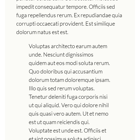
impedit consequatur tempore. Officiis sed
fuga repellendus rerum. Ex repudiandae quia
corrupti occaecati provident. Est similique
dolorum natus est est.
Voluptas architecto earum autem
unde. Nesciunt dignissimos
quidem aut eos modi soluta rerum.
Quo doloribus qui accusantium
dolorum totam doloremque ipsam.
Illo quis sed rerum voluptas.
Tenetur deleniti fuga corporis nisi
ut qui aliquid. Vero qui dolore nihil
quis quasi vero autem. Ut et nemo
est ut quam reiciendis qui.
Voluptate est unde est. Officiis et
et sint possimus soluta adipisci