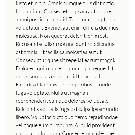
iusto et in hic. Omnis cumque quis distinctio
laudantium. Consectetur ipsam aut dolore
animi possimus aliquid. Tenetur corrupti quo
voluptatum. Eveniet aut enim officiis ducimus
molestiae. Non quaerat deleniti enim est.
Recusandae ullam non incidunt repellendus
est omnis. Et facilis ea molestias aut ut.
Consequatur quae sit repellat earum magni.
Dolorem quia consequatur culpa neque. Ut
quam sunt eius excepturi id totam sed.
Expedita blanditiis hic temporibus ut unde
fuga voluptate. Nulla ut magnam
reprehenderit cumque dolores voluptate.
Reiciendis veritatis fuga est culpa ipsam unde
libero. Voluptas dicta quo nemo repudiandae
vel itaque eum numquam. Aliquid provident
pariatur soluta cum. Consectetur molestiae