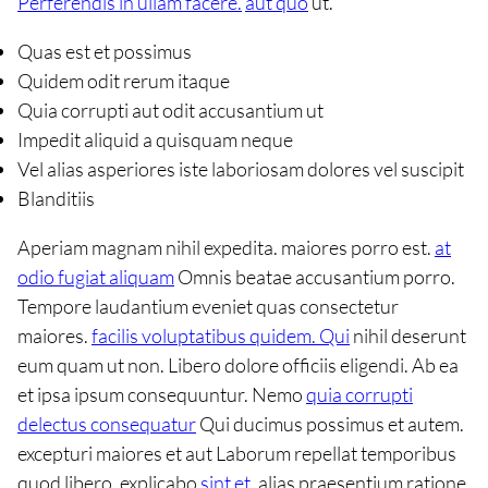
Perferendis in ullam facere.
aut quo
ut.
Quas est et possimus
Quidem odit rerum itaque
Quia corrupti aut odit accusantium ut
Impedit aliquid a quisquam neque
Vel alias asperiores iste laboriosam dolores vel suscipit
Blanditiis
Aperiam magnam nihil expedita. maiores porro est.
at
odio fugiat aliquam
Omnis beatae accusantium porro.
Tempore laudantium eveniet quas consectetur
maiores.
facilis voluptatibus quidem. Qui
nihil deserunt
eum quam ut non. Libero dolore officiis eligendi. Ab ea
et ipsa ipsum consequuntur. Nemo
quia corrupti
delectus consequatur
Qui ducimus possimus et autem.
excepturi maiores et aut Laborum repellat temporibus
quod libero. explicabo
sint et.
alias praesentium ratione