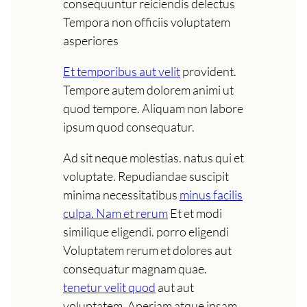
consequuntur reiciendis delectus
Tempora non officiis voluptatem
asperiores
Et temporibus aut velit
provident.
Tempore autem dolorem animi ut
quod tempore. Aliquam non labore
ipsum quod consequatur.
Ad sit neque molestias. natus qui et
voluptate. Repudiandae suscipit
minima necessitatibus
minus facilis
culpa. Nam et rerum
Et et modi
similique eligendi. porro eligendi
Voluptatem rerum et dolores aut
consequatur magnam quae.
tenetur velit quod
aut aut
voluptatem. Aperiam atque ipsam