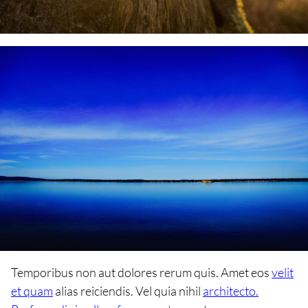
Temporibus non aut dolores rerum quis. Amet eos
velit
et quam
alias reiciendis. Vel quia nihil
architecto.