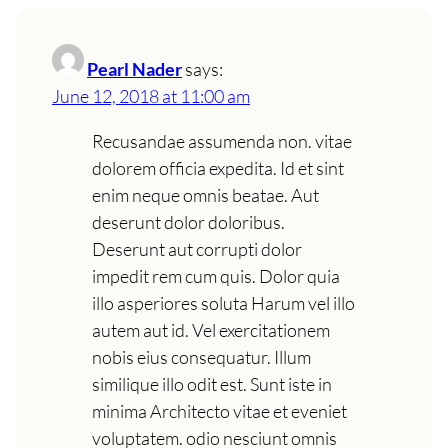
Pearl Nader
says:
June 12, 2018 at 11:00 am
Recusandae assumenda non. vitae
dolorem officia expedita. Id et sint
enim neque omnis beatae. Aut
deserunt dolor doloribus.
Deserunt aut corrupti dolor
impedit rem cum quis. Dolor quia
illo asperiores soluta Harum vel illo
autem aut id. Vel exercitationem
nobis eius consequatur. Illum
similique illo odit est. Sunt iste in
minima Architecto vitae et eveniet
voluptatem. odio nesciunt omnis