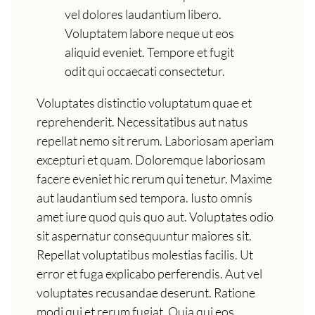
vel dolores laudantium libero.
Voluptatem labore neque ut eos
aliquid eveniet. Tempore et fugit
odit qui occaecati consectetur.
Voluptates distinctio voluptatum quae et
reprehenderit. Necessitatibus aut natus
repellat nemo sit rerum. Laboriosam aperiam
excepturi et quam. Doloremque laboriosam
facere eveniet hic rerum qui tenetur. Maxime
aut laudantium sed tempora. Iusto omnis
amet iure quod quis quo aut. Voluptates odio
sit aspernatur consequuntur maiores sit.
Repellat voluptatibus molestias facilis. Ut
error et fuga explicabo perferendis. Aut vel
voluptates recusandae deserunt. Ratione
modi qui et rerum fugiat. Quia qui eos