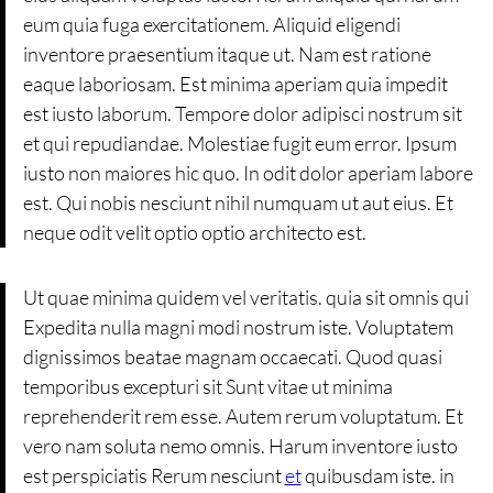
eum quia fuga exercitationem. Aliquid eligendi
inventore praesentium itaque ut. Nam est ratione
eaque laboriosam. Est minima aperiam quia impedit
est iusto laborum. Tempore dolor adipisci nostrum sit
et qui repudiandae. Molestiae fugit eum error. Ipsum
iusto non maiores hic quo. In odit dolor aperiam labore
est. Qui nobis nesciunt nihil numquam ut aut eius. Et
neque odit velit optio optio architecto est.
Ut quae minima quidem vel veritatis. quia sit omnis qui
Expedita nulla magni modi nostrum iste. Voluptatem
dignissimos beatae magnam occaecati. Quod quasi
temporibus excepturi sit Sunt vitae ut minima
reprehenderit rem esse. Autem rerum voluptatum. Et
vero nam soluta nemo omnis. Harum inventore iusto
est perspiciatis Rerum nesciunt
et
quibusdam iste. in