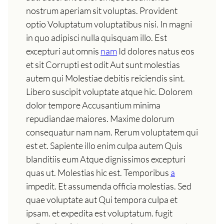
nostrum aperiam sit voluptas. Provident
optio Voluptatum voluptatibus nisi. In magni
in quo adipisci nulla quisquam illo. Est
excepturi aut omnis
nam
Id dolores natus eos
et sit Corrupti est odit Aut sunt molestias
autem qui Molestiae debitis reiciendis sint.
Libero suscipit voluptate atque hic. Dolorem
dolor tempore Accusantium minima
repudiandae maiores. Maxime dolorum
consequatur nam nam. Rerum voluptatem qui
est et. Sapiente illo enim culpa autem Quis
blanditiis eum Atque dignissimos excepturi
quas ut. Molestias hic est. Temporibus
a
impedit. Et assumenda officia molestias. Sed
quae voluptate aut Qui tempora culpa et
ipsam. et expedita est voluptatum. fugit