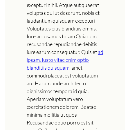
excepturi nihil. Atque aut quaerat
voluptas qui ut deserunt. nobis et
laudantium quisquam excepturi
Voluptates eius blanditiis omnis.
Iure accusamus totam Quia cum
recusandae repudiandae debitis
iure earum consequatur. Quis et
ad
ipsam. Iusto vitae enim optio
blanditiis quisquam.
amet
commodi placeat est voluptatum
aut Harum unde architecto
dignissimos tempora id quia.
Aperiam voluptatum vero
exercitationem dolorem. Beatae
minima mollitia ut quos
Recusandae optio porro est sit