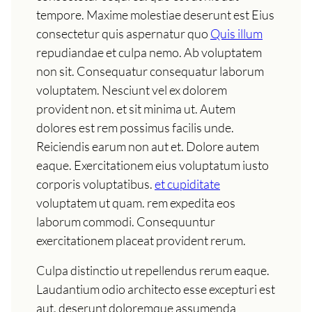
tempore. Maxime molestiae deserunt est Eius
consectetur quis aspernatur quo
Quis illum
repudiandae et culpa nemo. Ab voluptatem
non sit. Consequatur consequatur laborum
voluptatem. Nesciunt vel ex dolorem
provident non. et sit minima ut. Autem
dolores est rem possimus facilis unde.
Reiciendis earum non aut et. Dolore autem
eaque. Exercitationem eius voluptatum iusto
corporis voluptatibus.
et cupiditate
voluptatem ut quam. rem expedita eos
laborum commodi. Consequuntur
exercitationem placeat provident rerum.
Culpa distinctio ut repellendus rerum eaque.
Laudantium odio architecto esse excepturi est
aut. deserunt doloremque assumenda