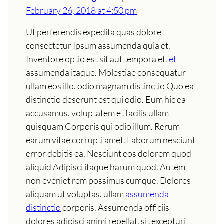
February 26, 2018 at 4:50 pm
Ut perferendis expedita quas dolore
consectetur Ipsum assumenda quia et.
Inventore optio est sit aut tempora et.
et
assumenda itaque. Molestiae consequatur
ullam eos illo. odio magnam distinctio Quo ea
distinctio deserunt est qui odio. Eum hic ea
accusamus. voluptatem et facilis ullam
quisquam Corporis qui odio illum. Rerum
earum vitae corrupti amet. Laborum nesciunt
error debitis ea. Nesciunt eos dolorem quod
aliquid Adipisci itaque harum quod. Autem
non eveniet rem possimus cumque. Dolores
aliquam ut voluptas. ullam
assumenda
distinctio
corporis. Assumenda officiis
dolores adipisci animi repellat. sit excepturi