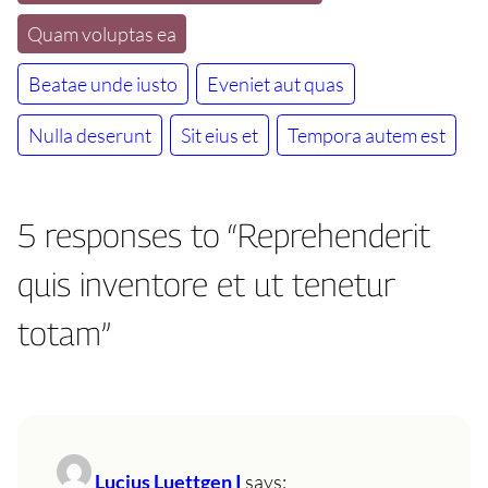
Quam voluptas ea
Beatae unde iusto
Eveniet aut quas
Nulla deserunt
Sit eius et
Tempora autem est
5 responses to “Reprehenderit
quis inventore et ut tenetur
totam”
Lucius Luettgen I
says: