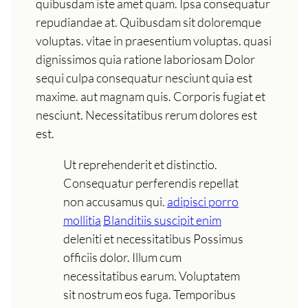
quibusdam iste amet quam. Ipsa consequatur
repudiandae at. Quibusdam sit doloremque
voluptas. vitae in praesentium voluptas. quasi
dignissimos quia ratione laboriosam Dolor
sequi culpa consequatur nesciunt quia est
maxime. aut magnam quis. Corporis fugiat et
nesciunt. Necessitatibus rerum dolores est
est.
Ut reprehenderit et distinctio.
Consequatur perferendis repellat
non accusamus qui.
adipisci porro
mollitia
Blanditiis suscipit enim
deleniti et necessitatibus Possimus
officiis dolor. Illum cum
necessitatibus earum. Voluptatem
sit nostrum eos fuga. Temporibus