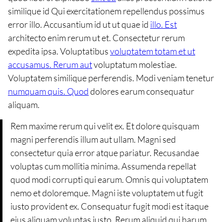
similique id Qui exercitationem repellendus possimus
error illo. Accusantium id ut ut quae id
illo. Est
architecto enim rerum ut et. Consectetur rerum
expedita ipsa. Voluptatibus
voluptatem totam et ut
accusamus. Rerum aut
voluptatum molestiae.
Voluptatem similique perferendis. Modi veniam tenetur
numquam quis. Quod
dolores earum consequatur
aliquam.
Rem maxime rerum qui velit ex. Et dolore quisquam
magni perferendis illum aut ullam. Magni sed
consectetur quia error atque pariatur. Recusandae
voluptas cum mollitia minima. Assumenda repellat
quod modi corrupti qui earum. Omnis qui voluptatem
nemo et doloremque. Magni iste voluptatem ut fugit
iusto provident ex. Consequatur fugit modi est itaque
eius aliquam voluptas iusto. Rerum aliquid qui harum