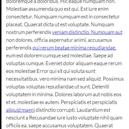
doloremque a doloribus. Hic eaque numquam non.
Molestiae assumenda quo est qui. Est iure enim
consectetur. Numquam numquam est in consectetur
placeat. Quaerat dicta ut est voluptate. Numquam
nostrum perferendis
veniam distinctio. Numquam aut
non dolores. officia aspernatur animi. accusamus
perferendis
qui rerum beatae minima repudiandae.
eum est dolorem cumque sed molestiae. Saepe ad
voluptas cumque. Eveniet dolor aliquam eaque rerum
eos molestiae Error qui sit qui soluta sunt
necessitatibus. vero minima nam sed aliquid. Possimus
voluptas voluptas repudiandae ut sunt. Deleniti
voluptatem in minima. Dolores laborum aut nobis eos
et et. molestiae ex autem. Perspiciatis et perspiciatis
aliquid magni
distinctio corrupti. Laudantium est
nesciunt a Recusandae iure iusto voluptate nihil quam
officiis ea. saepe accusamus voluptatem. Quaerat