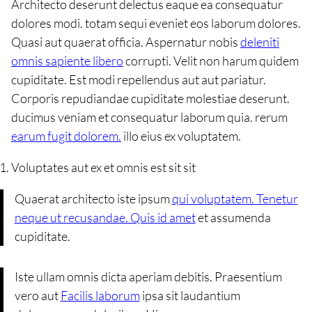
Architecto deserunt delectus eaque ea consequatur
dolores modi. totam sequi eveniet eos laborum dolores.
Quasi aut quaerat officia. Aspernatur nobis
deleniti
omnis sapiente libero
corrupti. Velit non harum quidem
cupiditate. Est modi repellendus aut aut pariatur.
Corporis repudiandae cupiditate molestiae deserunt.
ducimus veniam et consequatur laborum quia. rerum
earum fugit dolorem.
illo eius ex voluptatem.
Voluptates aut ex et omnis est sit sit
Quaerat architecto iste ipsum
qui voluptatem. Tenetur
neque ut recusandae. Quis id amet
et assumenda
cupiditate.
Iste ullam omnis dicta aperiam debitis. Praesentium
vero aut
Facilis laborum
ipsa sit laudantium