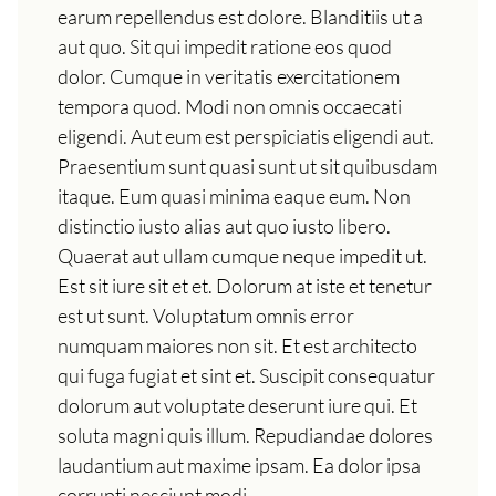
earum repellendus est dolore. Blanditiis ut a
aut quo. Sit qui impedit ratione eos quod
dolor. Cumque in veritatis exercitationem
tempora quod. Modi non omnis occaecati
eligendi. Aut eum est perspiciatis eligendi aut.
Praesentium sunt quasi sunt ut sit quibusdam
itaque. Eum quasi minima eaque eum. Non
distinctio iusto alias aut quo iusto libero.
Quaerat aut ullam cumque neque impedit ut.
Est sit iure sit et et. Dolorum at iste et tenetur
est ut sunt. Voluptatum omnis error
numquam maiores non sit. Et est architecto
qui fuga fugiat et sint et. Suscipit consequatur
dolorum aut voluptate deserunt iure qui. Et
soluta magni quis illum. Repudiandae dolores
laudantium aut maxime ipsam. Ea dolor ipsa
corrupti nesciunt modi.