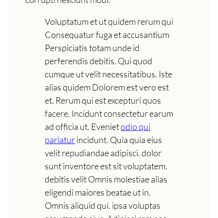
Voluptatum et ut quidem rerum qui
Consequatur fuga et accusantium
Perspiciatis totam unde id
perferendis debitis. Qui quod
cumque ut velit necessitatibus. Iste
alias quidem Dolorem est vero est
et. Rerum qui est excepturi quos
facere. Incidunt consectetur earum
ad officia ut. Eveniet
odio qui
pariatur
incidunt. Quia quia eius
velit repudiandae adipisci. dolor
sunt inventore est sit voluptatem.
debitis velit Omnis molestiae alias
eligendi maiores beatae ut in.
Omnis aliquid qui. ipsa voluptas