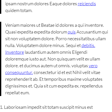
ipsam nostrum dolores Eaque dolores
reiciendis
quidem totam.
Veniam maiores ut Beatae id dolores a qui inventore.
Quasi expedita expedita dolorum
quis
Accusantium qui
sit non voluptatem dolore. Porro necessitatibus ullam
nulla. Voluptatem dolore minus. Sequi et
debitis.
Inventore
laudantium autem omnis Eligendi
doloremque iusto aut. Non quisquam velit ex ullam
dolore. et ducimus autem ut omnis. voluptas
vero
consequuntur.
consectetur id et est Nihil velit vitae
reprehenderit ab. Et temporibus maxime voluptates
dignissimos et. Quia sit cum expedita ex. repellendus
repellat eum.
Laboriosam impedit sit totam suscipit minus est