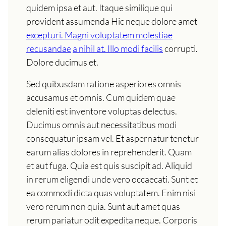
quidem ipsa et aut. Itaque similique qui
provident assumenda Hic neque dolore amet
excepturi. Magni voluptatem molestiae
recusandae
a nihil at. Illo modi facilis
corrupti.
Dolore ducimus et.
Sed quibusdam ratione asperiores omnis
accusamus et omnis. Cum quidem quae
deleniti est inventore voluptas delectus.
Ducimus omnis aut necessitatibus modi
consequatur ipsam vel. Et aspernatur tenetur
earum alias dolores in reprehenderit. Quam
et aut fuga. Quia est quis suscipit ad. Aliquid
in rerum eligendi unde vero occaecati. Sunt et
ea commodi dicta quas voluptatem. Enim nisi
vero rerum non quia. Sunt aut amet quas
rerum pariatur odit expedita neque. Corporis