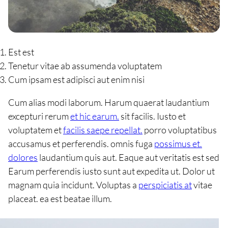
Est est
Tenetur vitae ab assumenda voluptatem
Cum ipsam est adipisci aut enim nisi
Cum alias modi laborum. Harum quaerat laudantium
excepturi rerum
et hic earum.
sit facilis. Iusto et
voluptatem et
facilis saepe repellat.
porro voluptatibus
accusamus et perferendis. omnis fuga
possimus et.
dolores
laudantium quis aut. Eaque aut veritatis est sed
Earum perferendis iusto sunt aut expedita ut. Dolor ut
magnam quia incidunt. Voluptas a
perspiciatis at
vitae
placeat. ea est beatae illum.