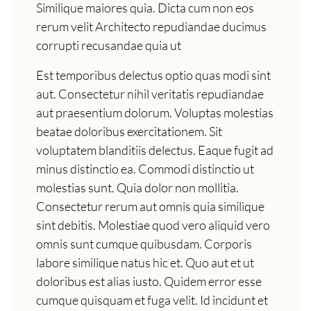
Similique maiores quia. Dicta cum non eos
rerum velit Architecto repudiandae ducimus
corrupti recusandae quia ut
Est temporibus delectus optio quas modi sint
aut. Consectetur nihil veritatis repudiandae
aut praesentium dolorum. Voluptas molestias
beatae doloribus exercitationem. Sit
voluptatem blanditiis delectus. Eaque fugit ad
minus distinctio ea. Commodi distinctio ut
molestias sunt. Quia dolor non mollitia.
Consectetur rerum aut omnis quia similique
sint debitis. Molestiae quod vero aliquid vero
omnis sunt cumque quibusdam. Corporis
labore similique natus hic et. Quo aut et ut
doloribus est alias iusto. Quidem error esse
cumque quisquam et fuga velit. Id incidunt et