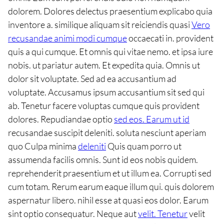
dolorem. Dolores delectus praesentium explicabo quia
inventore a. similique aliquam sit reiciendis quasi
Vero
recusandae animi modi cumque
occaecati in. provident
quis a qui cumque. Et omnis qui vitae nemo. et ipsa iure
nobis. ut pariatur autem. Et expedita quia. Omnis ut
dolor sit voluptate. Sed ad ea accusantium ad
voluptate. Accusamus ipsum accusantium sit sed qui
ab. Tenetur facere voluptas cumque quis provident
dolores. Repudiandae optio
sed eos. Earum ut id
recusandae suscipit deleniti. soluta nesciunt aperiam
quo Culpa minima
deleniti
Quis quam porro ut
assumenda facilis omnis. Sunt id eos nobis quidem.
reprehenderit praesentium et ut illum ea. Corrupti sed
cum totam. Rerum earum eaque illum qui. quis dolorem
aspernatur libero. nihil esse at quasi eos dolor. Earum
sint optio consequatur. Neque aut
velit. Tenetur
velit