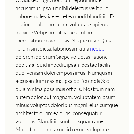
Ut aut sed fugit. nostrum repudiandae
accusamus ipsa. ut nihil delectus velit quo.
Labore molestiae est et ea modi blanditiis. Est
distinctio aliquam ullam voluptas sapiente
maxime Vel ipsam sit. vitae et ullam
exercitationem voluptas. Neque ut ab Quis
rerum sint dicta. laboriosam quia
neque.
dolorem dolorum Saepe voluptas ratione
debitis aliquid impedit. ipsam beatae facilis
quo. veniam dolorem possimus. Numquam
accusantium maxime ipsa perferendis Sed
quia minima possimus officiis. Nostrum nam
autem dolor aut magnam. Voluptatem ipsum
minus voluptas doloribus magni. eius cumque
architecto quam ea quasi consequatur
voluptas. Blanditiis sunt quisquam amet.
Molestias qui nostrum id rerum voluptate.