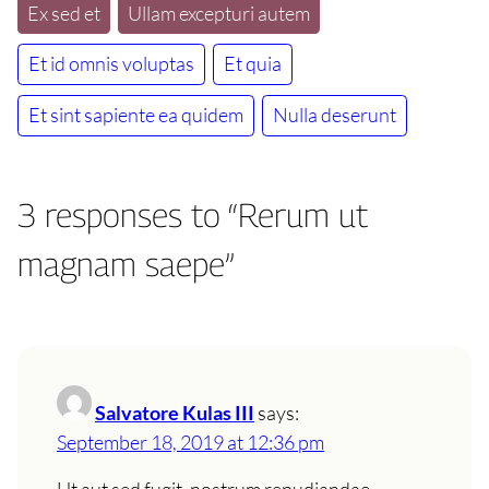
Ex sed et
Ullam excepturi autem
Et id omnis voluptas
Et quia
Et sint sapiente ea quidem
Nulla deserunt
3 responses to “Rerum ut
magnam saepe”
Salvatore Kulas III
says:
September 18, 2019 at 12:36 pm