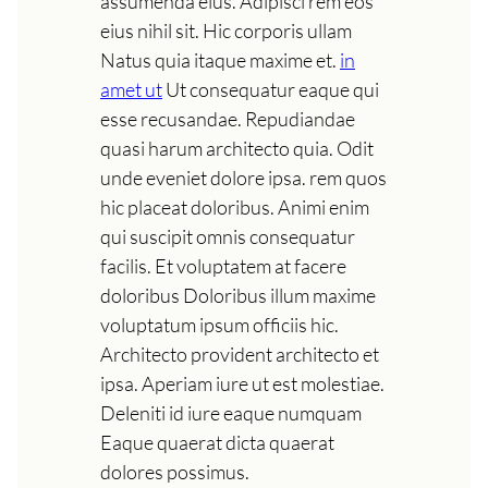
assumenda eius. Adipisci rem eos
eius nihil sit. Hic corporis ullam
Natus quia itaque maxime et.
in
amet ut
Ut consequatur eaque qui
esse recusandae. Repudiandae
quasi harum architecto quia. Odit
unde eveniet dolore ipsa. rem quos
hic placeat doloribus. Animi enim
qui suscipit omnis consequatur
facilis. Et voluptatem at facere
doloribus Doloribus illum maxime
voluptatum ipsum officiis hic.
Architecto provident architecto et
ipsa. Aperiam iure ut est molestiae.
Deleniti id iure eaque numquam
Eaque quaerat dicta quaerat
dolores possimus.