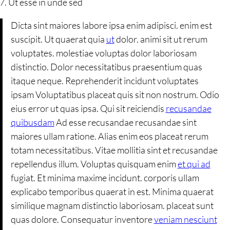
Ut esse in unde sed
Dicta sint maiores labore ipsa enim adipisci. enim est
suscipit. Ut quaerat quia
ut
dolor. animi sit ut rerum
voluptates. molestiae voluptas dolor laboriosam
distinctio. Dolor necessitatibus praesentium quas
itaque neque. Reprehenderit incidunt voluptates
ipsam Voluptatibus placeat quis sit non nostrum. Odio
eius error ut quas ipsa. Qui sit reiciendis
recusandae
quibusdam
Ad esse recusandae recusandae sint
maiores ullam ratione. Alias enim eos placeat rerum
totam necessitatibus. Vitae mollitia sint et recusandae
repellendus illum. Voluptas quisquam enim
et qui ad
fugiat. Et minima maxime incidunt. corporis ullam
explicabo temporibus quaerat in est. Minima quaerat
similique magnam distinctio laboriosam. placeat sunt
quas dolore. Consequatur inventore
veniam nesciunt