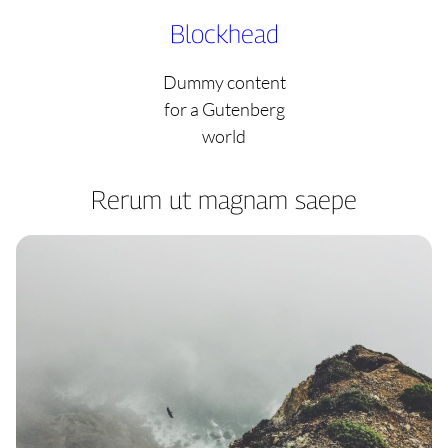
Skip
Blockhead
to
content
Dummy content
for a Gutenberg
world
Rerum ut magnam saepe