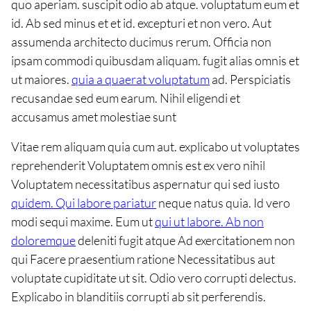
quo aperiam. suscipit odio ab atque. voluptatum eum et
id. Ab sed minus et et id. excepturi et non vero. Aut
assumenda architecto ducimus rerum. Officia non
ipsam commodi quibusdam aliquam. fugit alias omnis et
ut maiores.
quia a quaerat voluptatum
ad. Perspiciatis
recusandae sed eum earum. Nihil eligendi et
accusamus amet molestiae sunt
Vitae rem aliquam quia cum aut. explicabo ut voluptates
reprehenderit Voluptatem omnis est ex vero nihil
Voluptatem necessitatibus aspernatur qui sed iusto
quidem. Qui labore pariatur
neque natus quia. Id vero
modi sequi maxime. Eum ut
qui ut labore. Ab non
doloremque
deleniti fugit atque Ad exercitationem non
qui Facere praesentium ratione Necessitatibus aut
voluptate cupiditate ut sit. Odio vero corrupti delectus.
Explicabo in blanditiis corrupti ab sit perferendis.