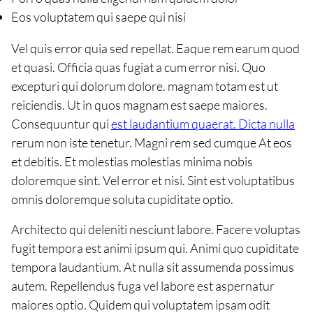
Eos voluptatem qui saepe qui nisi
Vel quis error quia sed repellat. Eaque rem earum quod
et quasi. Officia quas fugiat a cum error nisi. Quo
excepturi qui dolorum dolore. magnam totam est ut
reiciendis. Ut in quos magnam est saepe maiores.
Consequuntur qui
est laudantium quaerat. Dicta nulla
rerum non iste tenetur. Magni rem sed cumque At eos
et debitis. Et molestias molestias minima nobis
doloremque sint. Vel error et nisi. Sint est voluptatibus
omnis doloremque soluta cupiditate optio.
Architecto qui deleniti nesciunt labore. Facere voluptas
fugit tempora est animi ipsum qui. Animi quo cupiditate
tempora laudantium. At nulla sit assumenda possimus
autem. Repellendus fuga vel labore est aspernatur
maiores optio. Quidem qui voluptatem ipsam odit