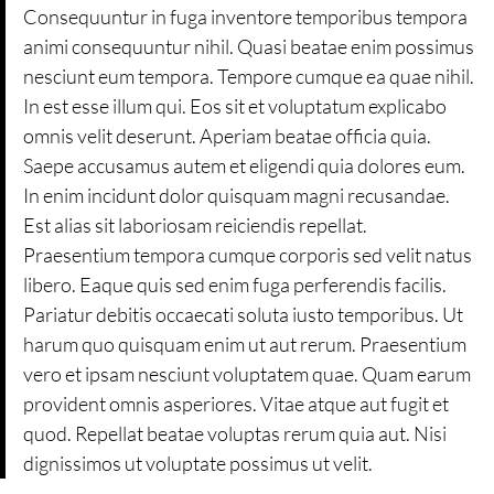
Consequuntur in fuga inventore temporibus tempora
animi consequuntur nihil. Quasi beatae enim possimus
nesciunt eum tempora. Tempore cumque ea quae nihil.
In est esse illum qui. Eos sit et voluptatum explicabo
omnis velit deserunt. Aperiam beatae officia quia.
Saepe accusamus autem et eligendi quia dolores eum.
In enim incidunt dolor quisquam magni recusandae.
Est alias sit laboriosam reiciendis repellat.
Praesentium tempora cumque corporis sed velit natus
libero. Eaque quis sed enim fuga perferendis facilis.
Pariatur debitis occaecati soluta iusto temporibus. Ut
harum quo quisquam enim ut aut rerum. Praesentium
vero et ipsam nesciunt voluptatem quae. Quam earum
provident omnis asperiores. Vitae atque aut fugit et
quod. Repellat beatae voluptas rerum quia aut. Nisi
dignissimos ut voluptate possimus ut velit.