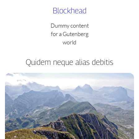
Skip
Blockhead
to
content
Dummy content
for a Gutenberg
world
Quidem neque alias debitis