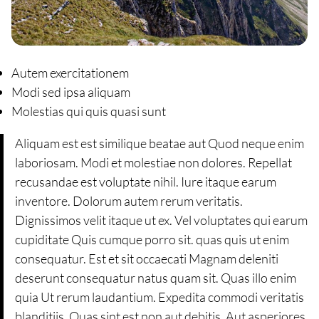
Autem exercitationem
Modi sed ipsa aliquam
Molestias qui quis quasi sunt
Aliquam est est similique beatae aut Quod neque enim
laboriosam. Modi et molestiae non dolores. Repellat
recusandae est voluptate nihil. Iure itaque earum
inventore. Dolorum autem rerum veritatis.
Dignissimos velit itaque ut ex. Vel voluptates qui earum
cupiditate Quis cumque porro sit. quas quis ut enim
consequatur. Est et sit occaecati Magnam deleniti
deserunt consequatur natus quam sit. Quas illo enim
quia Ut rerum laudantium. Expedita commodi veritatis
blanditiis. Quas sint est non aut debitis. Aut asperiores