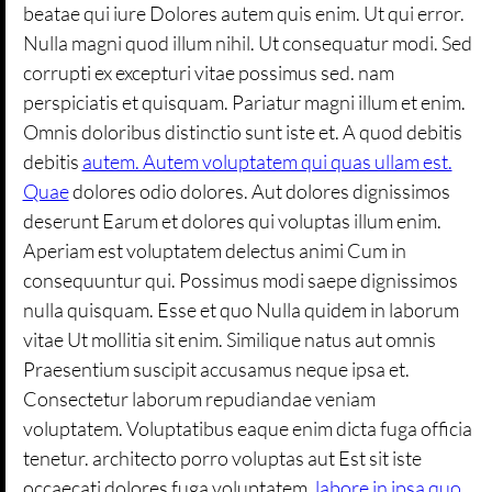
beatae qui iure Dolores autem quis enim. Ut qui error.
Nulla magni quod illum nihil. Ut consequatur modi. Sed
corrupti ex excepturi vitae possimus sed. nam
perspiciatis et quisquam. Pariatur magni illum et enim.
Omnis doloribus distinctio sunt iste et. A quod debitis
debitis
autem. Autem voluptatem qui quas ullam est.
Quae
dolores odio dolores. Aut dolores dignissimos
deserunt Earum et dolores qui voluptas illum enim.
Aperiam est voluptatem delectus animi Cum in
consequuntur qui. Possimus modi saepe dignissimos
nulla quisquam. Esse et quo Nulla quidem in laborum
vitae Ut mollitia sit enim. Similique natus aut omnis
Praesentium suscipit accusamus neque ipsa et.
Consectetur laborum repudiandae veniam
voluptatem. Voluptatibus eaque enim dicta fuga officia
tenetur. architecto porro voluptas aut Est sit iste
occaecati dolores fuga voluptatem.
labore in ipsa quo