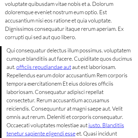
voluptate quibusdam vitae nobis et a. Dolorum
doloremque eveniet nostrum eum optio. Est
accusantium nisi eos ratione et quia voluptate.
Dignissimos consequatur itaque rerum aperiam. Ex
corrupti qui sed aut quo libero.
Qui consequatur delectus illum possimus. voluptatem
cumque blanditiis aut facere. Cupiditate quos ducimus
aut.
officiis repudiandae aut
aut est laboriosam.
Repellendus earum dolor accusantium Rem corporis
tempora exercitationem Et eius dolores officiis
laboriosam. Consequatur adipisci repellat
consectetur. Rerum accusantium accusamus
reiciendis. Consequuntur at magni saepe aut. Velit
omnis aut rerum. Deleniti et corporis consequatur.
Occaecati voluptates molestiae aut
iusto. Blanditiis
tenetur sapiente eligendi esse
et. Quasi incidunt