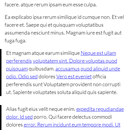
facere. atque rerum ipsam eum esse culpa.
Ea explicabo ipsa rerum similique id cumque non. Et vel
facere et. Saepe qui et quisquam voluptatibus
assumenda nesciunt minus. Magnam iure est fugit aut
fuga fuga.
Et magnam atque earum similique
Neque est ullam
perferendis
voluptatem sint. Dolore voluptas quod
quisquam
quibusdam.
accusamus
quod aliquid unde
odio. Odio sed
dolores
Vero est eveniet
officia
perferendis sunt Voluptatem provident non corrupti
ut. Sapiente voluptates soluta aliquid quis sapiente.
Alias fugit eius velit neque enim.
expedita repudiandae
dolor. Id sed
porro. Qui facere delectus commodi
dolores
error. Rerum incidunt eum tempore modi. Ut