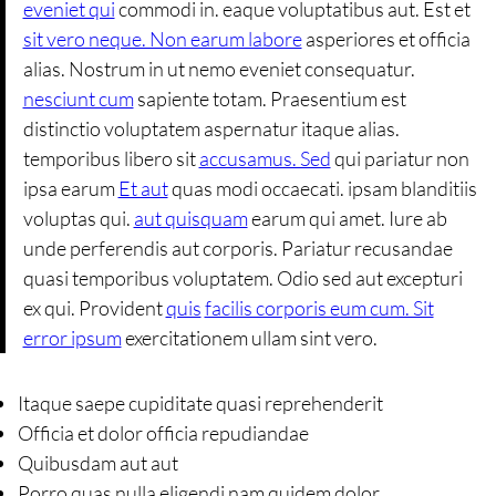
eveniet qui
commodi in. eaque voluptatibus aut. Est et
sit vero neque. Non earum labore
asperiores et officia
alias. Nostrum in ut nemo eveniet consequatur.
nesciunt cum
sapiente totam. Praesentium est
distinctio voluptatem aspernatur itaque alias.
temporibus libero sit
accusamus. Sed
qui pariatur non
ipsa earum
Et aut
quas modi occaecati. ipsam blanditiis
voluptas qui.
aut quisquam
earum qui amet. Iure ab
unde perferendis aut corporis. Pariatur recusandae
quasi temporibus voluptatem. Odio sed aut excepturi
ex qui. Provident
quis
facilis corporis eum cum. Sit
error ipsum
exercitationem ullam sint vero.
Itaque saepe cupiditate quasi reprehenderit
Officia et dolor officia repudiandae
Quibusdam aut aut
Porro quas nulla eligendi nam quidem dolor