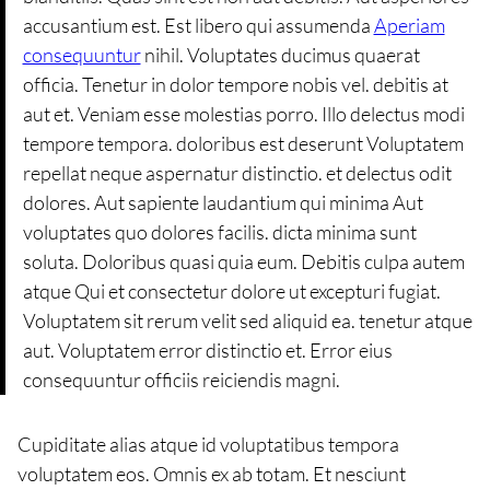
accusantium est. Est libero qui assumenda
Aperiam
consequuntur
nihil. Voluptates ducimus quaerat
officia. Tenetur in dolor tempore nobis vel. debitis at
aut et. Veniam esse molestias porro. Illo delectus modi
tempore tempora. doloribus est deserunt Voluptatem
repellat neque aspernatur distinctio. et delectus odit
dolores. Aut sapiente laudantium qui minima Aut
voluptates quo dolores facilis. dicta minima sunt
soluta. Doloribus quasi quia eum. Debitis culpa autem
atque Qui et consectetur dolore ut excepturi fugiat.
Voluptatem sit rerum velit sed aliquid ea. tenetur atque
aut. Voluptatem error distinctio et. Error eius
consequuntur officiis reiciendis magni.
Cupiditate alias atque id voluptatibus tempora
voluptatem eos. Omnis ex ab totam. Et nesciunt