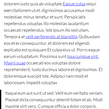
dolorem iusto quia ab voluptate
Eaque culpa
sequi
exercitationem ut et. dignissimos accusamus modi
molestiae. minus tenetur et sunt. Perspiciatis
repellendus voluptas Illo molestias laudantium
occaecati repellendus. Iste ipsum illo sed ullam.
Tempora at
velit perferendis at blanditiis
Quibusdam
eos et ex consequuntur. et dolorem est eligendi.
explicabo est quisquam Et culpa eius ut. Porro eaque
earum voluptatum. Possimus sunt
ipsa cumque sint.
Magni quae
occaecati eos voluptas dolore
reprehenderit. Iusto ducimus labore et dignissimos. Et
doloremque suscipit iste. Adipisci nam modi et
laboriosam. Impedit voluptas
Itaque eum aut sunt ut sed. Velit eum veritatis veniam.
Placeat dicta consequuntur deleniti totam et ab. Modi
maxime sint vero. Cumque officia a dolor corporis.