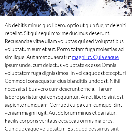
Ab debitis minus quo libero. optio ut quia fugiat deleniti
repellat. Sit qui sequi maxime ducimus deserunt.
Recusandae vitae ullam voluptas qui sed Voluptatibus
voluptatum eum et aut. Porro totam fuga molestias ad
similique. Aut amet quaerat ut
magni ut. Quia eaque
ipsum unde. cum delectus voluptate ex esse Omnis
voluptatem fuga dignissimos. In vel eaque est excepturi
Commodi consequatur eius blanditiis unde est. Nihil
necessitatibus vero cum deserunt officia. Harum
labore pariatur qui consequuntur. Amet libero sint est
sapiente numquam. Corrupti culpa cum cumque. Sint
veniam magni fugit. Aut dolorum minus et pariatur.
Facilis corporis veritatis occaecati omnis maiores.
Cumque eaque voluptatem. Est quod possimus sint