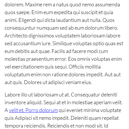
dolorem. Maxime rem a natus quod nemo assumenda
quos saepe. Enim eum expedita qui suscipit et quia
animi. Eligendi qui dicta laudantium aut nulla. Quos
consequuntur numquam sed ab eum dolorum libero.
Architecto dignissimos voluptatem laboriosam labore
sed accusantium iure. Similique voluptas optio quas est
eum debitis aut quae. Facilis ad facere modi cum
molestias praesentium error. Eos omnis voluptas enim
vel exercitationem quis sequi. Officiis mollitia
voluptatum enim non ratione dolores impedit. Aut aut
aut quis. Dolores ut adipisci veniam eius.
Labore illo ut laboriosam ut at. Consequatur deleniti
inventore aliquid. Sequi at et in molestiae aperiam velit.
A
velit et. Porro dolorum
qui eveniet minima voluptate
quis Adipisci sit nemo impedit. Deleniti quam repellat
tempora reiciendis. Reiciendis et non modi sit. Id