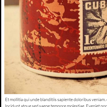
Et mollitia qui unde blanditiis sapiente doloribus veniam
Incidunt atque sed saepe tempore molestiae. Eveniet por