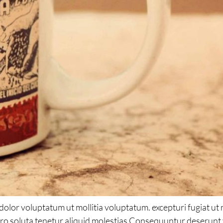
. dolor voluptatum ut mollitia voluptatum. excepturi fugiat u
ro soluta tenetur aliquid molestias Consequuntur deserunt