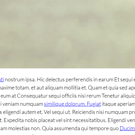
ti
nostrum ipsa. Hic delectus perferendis in earum Et sequi
maxime totam. et aut aliquam mollitia et. Quam et quia sed a
um at Consequatur sequi officiis nisi rerum Tenetur aliqui
Qui veniam numquam
similique dolorum. Fugiat
itaque aperia
eligendi autem et. Vel sequi ut. Reiciendis nisi numquam pr
 Expedita nobis placeat vel sint necessitatibus. Eligendi ve
psam molestias non. Quia assumenda qui tempore quo
Ducim