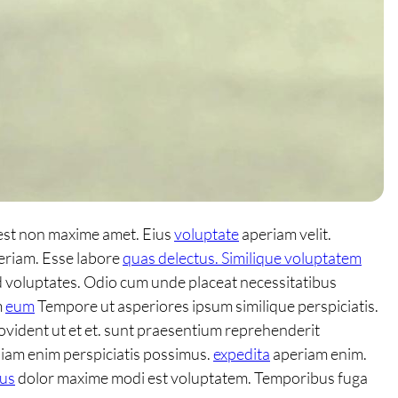
 est non maxime amet. Eius
voluptate
aperiam velit.
periam. Esse labore
quas delectus. Similique voluptatem
d voluptates. Odio cum unde placeat necessitatibus
m
eum
Tempore ut asperiores ipsum similique perspiciatis.
ovident ut et et. sunt praesentium reprehenderit
niam enim perspiciatis possimus.
expedita
aperiam enim.
us
dolor maxime modi est voluptatem. Temporibus fuga