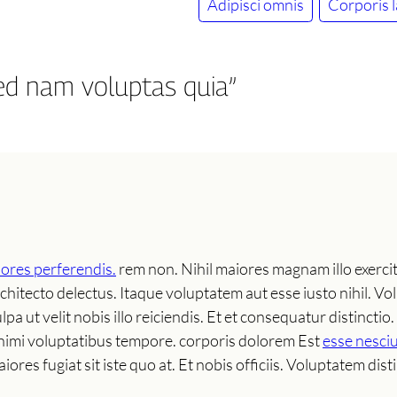
Adipisci omnis
Corporis 
sed nam voluptas quia”
ores perferendis.
rem non. Nihil maiores magnam illo exercit
hitecto delectus. Itaque voluptatem aut esse iusto nihil. Vo
lpa ut velit nobis illo reiciendis. Et et consequatur distincti
animi voluptatibus tempore. corporis dolorem Est
esse nesciu
s fugiat sit iste quo at. Et nobis officiis. Voluptatem disti