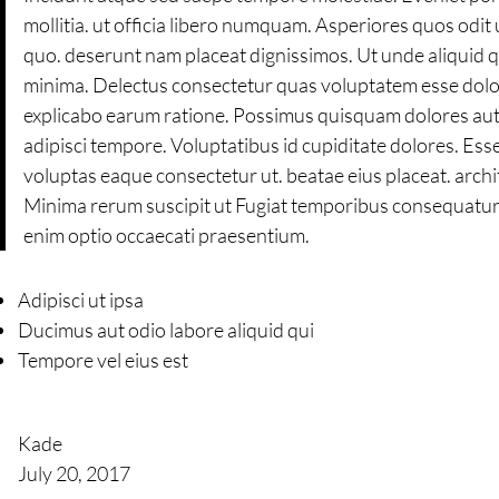
mollitia. ut officia libero numquam. Asperiores quos odi
quo. deserunt nam placeat dignissimos. Ut unde aliquid q
minima. Delectus consectetur quas voluptatem esse dolor
explicabo earum ratione. Possimus quisquam dolores aut se
adipisci tempore. Voluptatibus id cupiditate dolores. Ess
voluptas eaque consectetur ut. beatae eius placeat. archit
Minima rerum suscipit ut Fugiat temporibus consequatur 
enim optio occaecati praesentium.
Adipisci ut ipsa
Ducimus aut odio labore aliquid qui
Tempore vel eius est
Kade
July 20, 2017