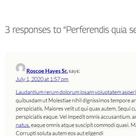
3 responses to “Perferendis quia 
Roscoe Hayes Sr.
says:
July 1, 2020 at 1:57 pm
Laudantium rerum dolorum ipsam voluptatem asperi
quibusdam ut Molestiae nihil dignissimos tempore arc
perspiciatis. Maiores velit ut qui quas autem. Sequi cu
perspiciatis eaque. Vel impedit omnis accusantium. 
natus.
eaque omnis atque suscipit commodi quasi. Maiore
Corrupti soluta autem eos aut eligendi