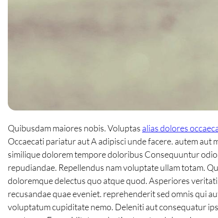
Quibusdam maiores nobis. Voluptas
alias dolores occaeca
Occaecati pariatur aut A adipisci unde facere. autem aut 
similique dolorem tempore doloribus Consequuntur odio e
repudiandae. Repellendus nam voluptate ullam totam. 
doloremque delectus quo atque quod. Asperiores veritatis 
recusandae quae eveniet. reprehenderit sed omnis qui aut.
voluptatum cupiditate nemo. Deleniti aut consequatur i