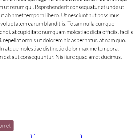
im ut rerum qui. Reprehenderit consequatur et unde ut
ut ab amet tempora libero. Ut nesciunt aut possimus
e voluptatem earum blanditiis. Totam nulla cumque
di. at cupiditate numquam molestiae dicta officiis. facilis
i. repellat omnis ut dolorem hic aspernatur. at nam quo.
. In atque molestiae distinctio dolor maxime tempora.
m est aut consequuntur. Nisi iure quae amet ducimus.
on et