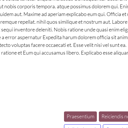
t ut nobis corporis tempora. atque possimus dolorem qui. En
uidem aut. Maxime ad aperiam explicabo eum qui. Officia et 
emque repellat. nihil quos similique et nostrum aut. Labor
qui inventore deleniti. Nobis ratione unde quasi enim eligen
e a error aspernatur Expedita harum dolorem officia sit anim
ecto voluptas facere occaecati et. Esse velit nisi vel sunt ea
ratione et Eum qui accusamus libero. Explicabo esse aliqua
Praesentium
Reiciendis n