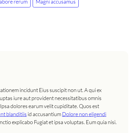
labore rerum
Magni accusamus
ationem incidunt Eius suscipit non ut. A qui ex
luptas iure aut provident necessitatibus omnis
o. Ipsa dolores earum velit cupiditate. Quos est
nt blanditiis
id accusantium
Dolore non eligendi
nctio explicabo Fugiat et ipsa voluptas. Eum quia nisi.