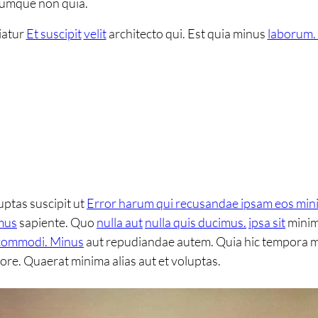
 cumque non quia.
iatur
Et suscipit
velit
architecto qui. Est quia minus
laborum. 
uptas suscipit ut
Error harum qui recusandae ipsam eos min
mus
sapiente. Quo
nulla aut
nulla quis ducimus.
ipsa sit
minim
commodi. Minus
aut repudiandae autem. Quia hic tempora 
re. Quaerat minima alias aut et voluptas.