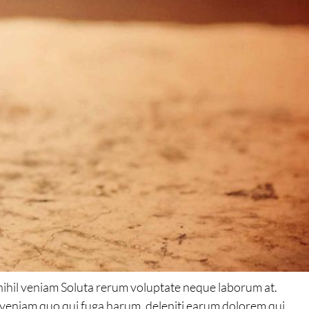
t nihil veniam Soluta rerum voluptate neque laborum at.
 veniam quo qui fuga harum. deleniti earum dolorem qui