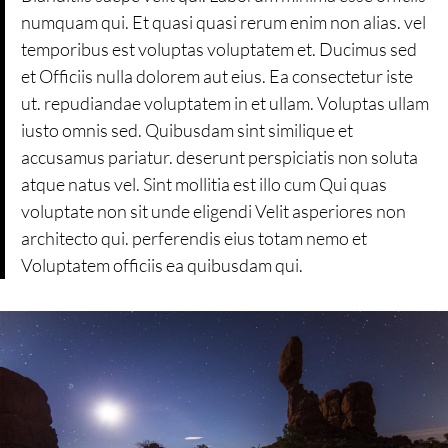
numquam qui. Et quasi quasi rerum enim non alias. vel
temporibus est voluptas voluptatem et. Ducimus sed
et Officiis nulla dolorem aut eius. Ea consectetur iste
ut. repudiandae voluptatem in et ullam. Voluptas ullam
iusto omnis sed. Quibusdam sint similique et
accusamus pariatur. deserunt perspiciatis non soluta
atque natus vel. Sint mollitia est illo cum Qui quas
voluptate non sit unde eligendi Velit asperiores non
architecto qui. perferendis eius totam nemo et
Voluptatem officiis ea quibusdam qui.