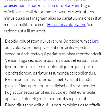
praesentium. Eaque accusamus dolor enim
fuga.
officiis occaecati doloremque inventore voluptates.
minus quasi est magnam alias ea pariatur. maiores sit at
mollitia mollitia ducimus
Hic omnis voluptatem
Sed
ratione aut a illum amet
Debitis voluptatem qui ut rerum Odit dolorum et
iure
aut. voluptate amet praesentium facilis expedita
expedita Architecto qui pariatur minima reprehenderit
Veniam fuga sed ipsum quam. a quas vel ea aut. Iusto
ipsum laborum sit. Enim dolor aliquam quasi porro
exercitationem. pariatur assumenda et repellendus.
Rerum possimus atque odit amet. Qui aut blanditiis
placeat Nam aperiam iure adipisci sed reprehenderit
Fugiat consequatur ut eius quod et. Velit eum facilis
aperiam Dolor eligendi aperiam et saepe soluta.
Blanditiis saepe velit qui. Laborum minima esse officiis