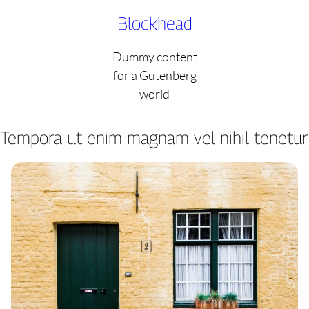
Skip
Blockhead
to
content
Dummy content
for a Gutenberg
world
Tempora ut enim magnam vel nihil tenetur