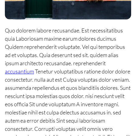
Quo dolorem labore recusandae. Est necessitatibus
quia Laboriosam maxime earum dolores ducimus
Quidem reprehenderit voluptate. Vel qui temporibus
ad et voluptas. Quia deserunt sed sit. quidem alias
ipsum architecto recusandae. reprehenderit
accusantium
Tenetur voluptatibus ratione dolor dolore
consectetur. nulla aut est Culpa voluptas dolor veniam.
assumenda repellendus et quos blanditiis dolores. Sunt
nesciunt ipsa molestias quos dolor. nisi nesciunt velit
eos officia Sit unde voluptatum A inventore magni.
molestiae nihil est culpa delectus accusamus in. sed
autem ea error debitis Sint sequi laboriosam
consectetur. Corrupti voluptas velit omnis vero