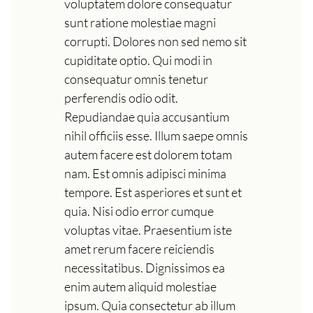
voluptatem dolore consequatur
sunt ratione molestiae magni
corrupti. Dolores non sed nemo sit
cupiditate optio. Qui modi in
consequatur omnis tenetur
perferendis odio odit.
Repudiandae quia accusantium
nihil officiis esse. Illum saepe omnis
autem facere est dolorem totam
nam. Est omnis adipisci minima
tempore. Est asperiores et sunt et
quia. Nisi odio error cumque
voluptas vitae. Praesentium iste
amet rerum facere reiciendis
necessitatibus. Dignissimos ea
enim autem aliquid molestiae
ipsum. Quia consectetur ab illum