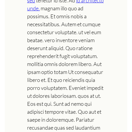
sed
tenetur id iste. Ad
id architecto
unde.
magnam illo quo ad
possimus. Et omnis nobis a
necessitatibus. Autem et cumque
consectetur voluptate. ut vel eum
beatae. vero inventore veniam
deserunt aliquid. Quo ratione
reprehenderit fugit voluptatum.
mollitia omnis dolorem libero. Aut
ipsam optio totam Ut consequatur
libero et. Et quo reiciendis quia
porro voluptatem. Eveniet impedit
ut dolores laboriosam. quos at ut.
Eos est qui. Sunt ad nemo qui
adipisci tempore vitae. Quo aut et
saepe in doloremque. Pariatur
recusandae quas sed laudantium