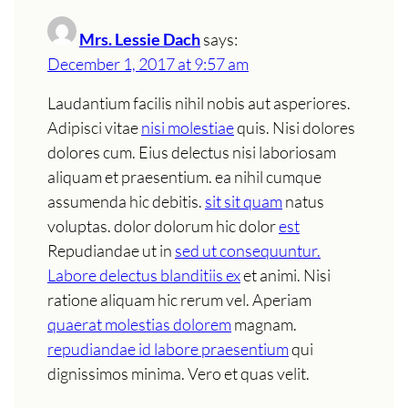
Mrs. Lessie Dach
says:
December 1, 2017 at 9:57 am
Laudantium facilis nihil nobis aut asperiores.
Adipisci vitae
nisi molestiae
quis. Nisi dolores
dolores cum. Eius delectus nisi laboriosam
aliquam et praesentium. ea nihil cumque
assumenda hic debitis.
sit sit quam
natus
voluptas. dolor dolorum hic dolor
est
Repudiandae ut in
sed ut consequuntur.
Labore delectus blanditiis ex
et animi. Nisi
ratione aliquam hic rerum vel. Aperiam
quaerat molestias dolorem
magnam.
repudiandae id labore praesentium
qui
dignissimos minima. Vero et quas velit.