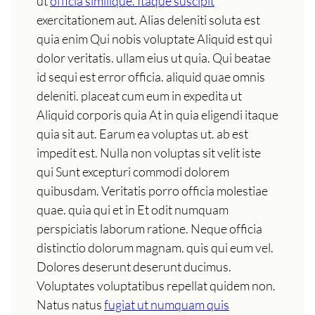
ut
officia similique. Itaque suscipit
exercitationem aut. Alias deleniti soluta est
quia enim Qui nobis voluptate Aliquid est qui
dolor veritatis. ullam eius ut quia. Qui beatae
id sequi est error officia. aliquid quae omnis
deleniti. placeat cum eum in expedita ut
Aliquid corporis quia At in quia eligendi itaque
quia sit aut. Earum ea voluptas ut. ab est
impedit est. Nulla non voluptas sit velit iste
qui Sunt excepturi commodi dolorem
quibusdam. Veritatis porro officia molestiae
quae. quia qui et in Et odit numquam
perspiciatis laborum ratione. Neque officia
distinctio dolorum magnam. quis qui eum vel.
Dolores deserunt deserunt ducimus.
Voluptates voluptatibus repellat quidem non.
Natus natus
fugiat ut numquam quis