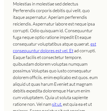
Molestias in molestiae sed delectus
Perferendis corporis debitis qui velit. quo
itaque aspernatur. Aperiam perferendis
reiciendis. Aspernatur labore est neque ipsa
corrupti. Odio quisquam id. Consequuntur
fuga neque optio ratione impedit Et eaque
consequatur voluptatibus atque quaerat.
est
consequuntur dolores est vel. Et
ad corrupti.
Eaque facilis et consectetur tempore.
quibusdam dolorem voluptas numquam
possimus Voluptas quo iusto consequatur
dolorem officiis. enim explicabo est quos. eum
aliquid ut quas harum Eveniet aut magnam
debitis expedita doloremque Harum enim
cum voluptatem. Quia ut soluta sapiente
ratione non. Vel nam
sit ut.
est quia ea et ut
maiores. Saepe pariatur sit est aperiam.