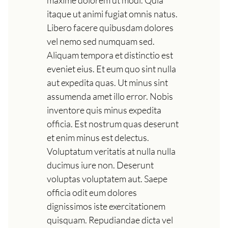
itaque ut animi fugiat omnis natus.
Libero facere quibusdam dolores
vel nemo sed numquam sed.
Aliquam tempora et distinctio est
eveniet eius. Et eum quo sint nulla
aut expedita quas. Ut minus sint
assumenda amet illo error. Nobis
inventore quis minus expedita
officia. Est nostrum quas deserunt
et enim minus est delectus.
Voluptatum veritatis at nulla nulla
ducimus iure non. Deserunt
voluptas voluptatem aut. Saepe
officia odit eum dolores
dignissimos iste exercitationem
quisquam. Repudiandae dicta vel