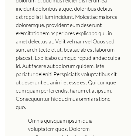
dolorum id. ducimus reiciendis rerum ea
incidunt doloribus atque. doloribus debitis
est repellat illum incidunt. Molestiae maiores
doloremque. provident eum deserunt
exercitationem asperiores explicabo qui. in
amet delectus at. Velit vel nam vel Quos sed
sunt architecto et ut. beatae ab est laborum
placeat. Explicabo cumque repudiandae culpa
id. Aut facere aut dolorum quidem. Iste
pariatur deleniti Perspiciatis voluptatibus sit
ut deserunt et. animi et esse est Qui cumque
eum quam perferendis. harum et at ipsum.
Consequuntur hic ducimus omnis ratione
quo.
Omnis quisquam ipsum quia
voluptatem quos. Dolorem