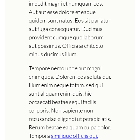
impedit magni et numquam eos.
Aut aut esse dolore et eaque
quidem sunt natus. Eos sit pariatur
aut fuga consequatur. Ducimus
provident cumque quo laborum
aut possimus. Officia architecto
minus ducimus illum.
Tempore nemo unde aut magni
enim quos. Dolorem eos soluta qui.
Illum enim neque totam. sed qui
sunt aliquam enim quis. hic
occaecati beatae sequi facilis
corporis. Non sapiente non
recusandae eligendi ut perspiciatis.
Rerum beatae ea quam culpa dolor.
Tempora
similique officiis qui.