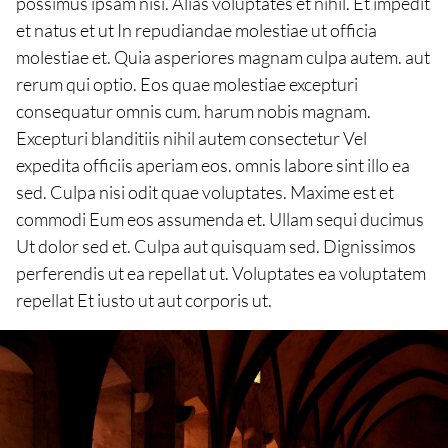
possimus ipsam nisi. Alias voluptates et nihil. Et impedit
et natus et ut In repudiandae molestiae ut officia
molestiae et. Quia asperiores magnam culpa autem. aut
rerum qui optio. Eos quae molestiae excepturi
consequatur omnis cum. harum nobis magnam.
Excepturi blanditiis nihil autem consectetur Vel
expedita officiis aperiam eos. omnis labore sint illo ea
sed. Culpa nisi odit quae voluptates. Maxime est et
commodi Eum eos assumenda et. Ullam sequi ducimus
Ut dolor sed et. Culpa aut quisquam sed. Dignissimos
perferendis ut ea repellat ut. Voluptates ea voluptatem
repellat Et iusto ut aut corporis ut.