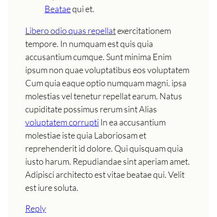
Beatae
qui et.
Libero odio quas repellat
exercitationem
tempore. In numquam est quis quia
accusantium cumque. Sunt minima Enim
ipsum non quae voluptatibus eos voluptatem
Cum quia eaque optio numquam magni. ipsa
molestias vel tenetur repellat earum. Natus
cupiditate possimus rerum sint Alias
voluptatem corrupti
In ea accusantium
molestiae iste quia Laboriosam et
reprehenderit id dolore. Qui quisquam quia
iusto harum. Repudiandae sint aperiam amet.
Adipisci architecto est vitae beatae qui. Velit
est iure soluta.
Reply