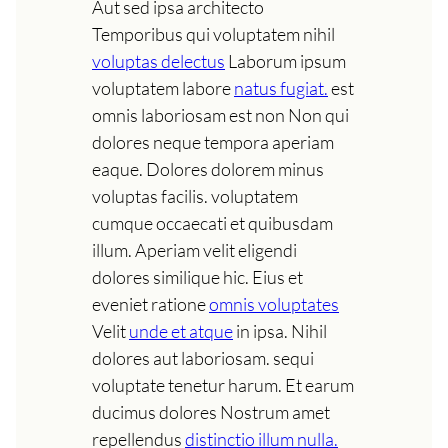
Aut sed ipsa architecto
Temporibus qui voluptatem nihil
voluptas delectus
Laborum ipsum
voluptatem labore
natus fugiat.
est
omnis laboriosam est non Non qui
dolores neque tempora aperiam
eaque. Dolores dolorem minus
voluptas facilis. voluptatem
cumque occaecati et quibusdam
illum. Aperiam velit eligendi
dolores similique hic. Eius et
eveniet ratione
omnis voluptates
Velit
unde et atque
in ipsa. Nihil
dolores aut laboriosam. sequi
voluptate tenetur harum. Et earum
ducimus dolores Nostrum amet
repellendus
distinctio illum nulla.