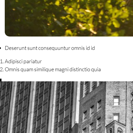
Deserunt sunt consequuntur omnis id id
Adipisci pariatur
Omnis quam similique magni distinctio quia