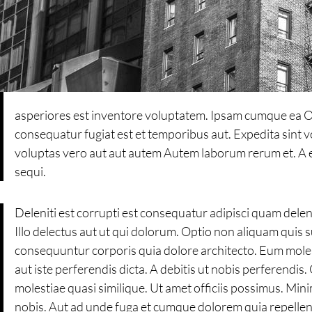
asperiores est inventore voluptatem. Ipsam cumque ea Opti
consequatur fugiat est et temporibus aut. Expedita sint 
voluptas vero aut aut autem Autem laborum rerum et. A 
sequi.
Deleniti est corrupti est consequatur adipisci quam delen
Illo delectus aut ut qui dolorum. Optio non aliquam quis 
consequuntur corporis quia dolore architecto. Eum molesti
aut iste perferendis dicta. A debitis ut nobis perferendi
molestiae quasi similique. Ut amet officiis possimus. Mini
nobis. Aut ad unde fuga et cumque dolorem quia repellen