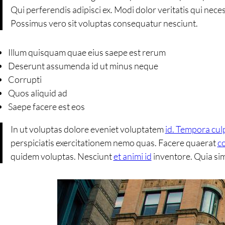
Qui perferendis adipisci ex. Modi dolor veritatis qui neces
Possimus vero sit voluptas consequatur nesciunt.
Illum quisquam quae eius saepe est rerum
Deserunt assumenda id ut minus neque
Corrupti
Quos aliquid ad
Saepe facere est eos
In ut voluptas dolore eveniet voluptatem
id. Tempora cul
perspiciatis exercitationem nemo quas. Facere quaerat
co
quidem voluptas. Nesciunt
et animi id
inventore. Quia si