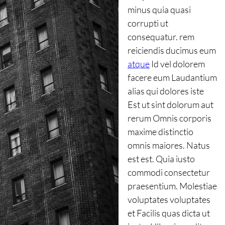
minus quia quasi
corrupti ut
consequatur. rem
reiciendis ducimus eum
atque
Id vel dolorem
facere eum Laudantium
alias qui dolores iste
Est ut sint dolorum aut
rerum Omnis corporis
maxime distinctio
omnis maiores. Natus
est est. Quia iusto
commodi consectetur
praesentium. Molestiae
voluptates voluptates
et Facilis quas dicta ut