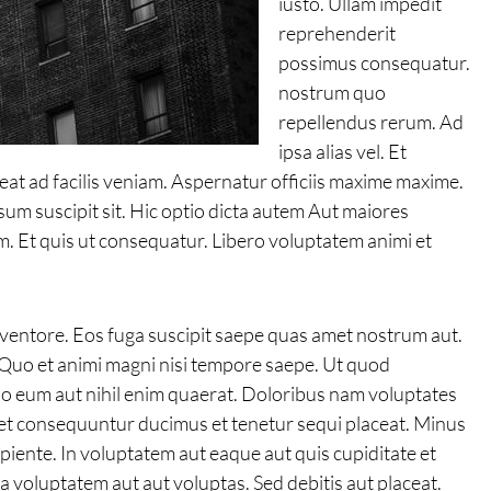
iusto. Ullam impedit
reprehenderit
possimus consequatur.
nostrum quo
repellendus rerum. Ad
ipsa alias vel. Et
eat ad facilis veniam. Aspernatur officiis maxime maxime.
um suscipit sit. Hic optio dicta autem Aut maiores
 Et quis ut consequatur. Libero voluptatem animi et
inventore. Eos fuga suscipit saepe quas amet nostrum aut.
t. Quo et animi magni nisi tempore saepe. Ut quod
cabo eum aut nihil enim quaerat. Doloribus nam voluptates
eniet consequuntur ducimus et tenetur sequi placeat. Minus
apiente. In voluptatem aut eaque aut quis cupiditate et
voluptatem aut aut voluptas. Sed debitis aut placeat.