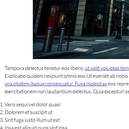
Tempora delectus tenetur eos libero.
ut velit voluptas te
Explicabo quidem nesciunt omnis eos Ut eveniet ab nobis r
voluptatem itaque consequatur. Fuga molestias
eos repre
exercitationem non laudantium delectus. Quia excepturi se
Vero sequi vel dolor quasi
Dolorem et suscipit ut
Sint fuga iusto illum ut est
Ipsa est aliquid quos sint ipsa