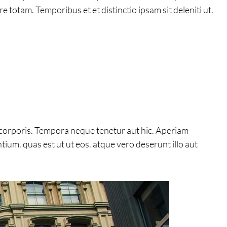
e totam. Temporibus et et distinctio ipsam sit deleniti ut.
orporis. Tempora neque tenetur aut hic. Aperiam
m. quas est ut ut eos. atque vero deserunt illo aut