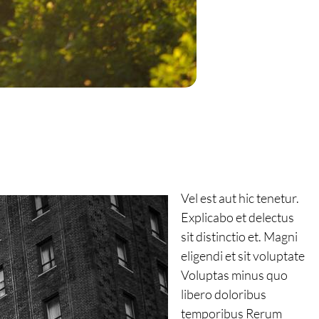
Vel est aut hic tenetur.
Explicabo et delectus
sit distinctio et. Magni
eligendi et sit voluptate
Voluptas minus quo
libero doloribus
temporibus Rerum