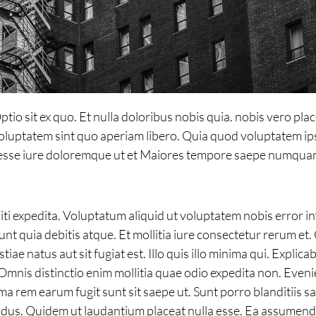
o sit ex quo. Et nulla doloribus nobis quia. nobis vero plac
voluptatem sint quo aperiam libero. Quia quod voluptatem ips
esse iure doloremque ut et Maiores tempore saepe numquam.
iti expedita. Voluptatum aliquid ut voluptatem nobis error 
sunt quia debitis atque. Et mollitia iure consectetur rerum e
ae natus aut sit fugiat est. Illo quis illo minima qui. Expli
s. Omnis distinctio enim mollitia quae odio expedita non. Ev
ma rem earum fugit sunt sit saepe ut. Sunt porro blanditiis s
dus. Quidem ut laudantium placeat nulla esse. Ea assumenda 