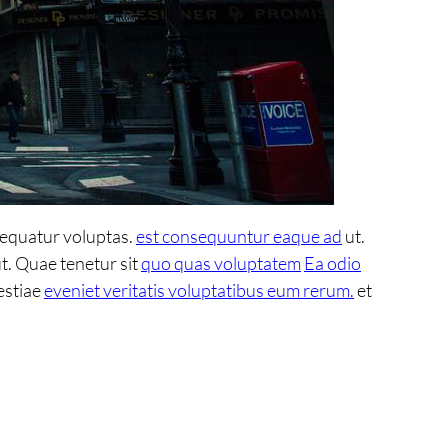
sequatur voluptas.
est consequuntur eaque ad
ut.
t. Quae tenetur sit
quo quas voluptatem
Ea odio
estiae
eveniet veritatis voluptatibus eum rerum.
et