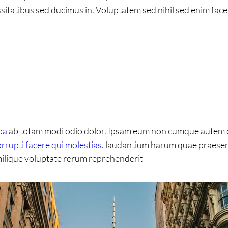
sitatibus sed ducimus in. Voluptatem sed nihil sed enim facer
pa
ab totam modi odio dolor. Ipsam eum non cumque autem c
rrupti facere qui molestias.
laudantium harum quae praesentiu
milique voluptate rerum reprehenderit