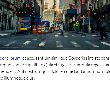
mpore ipsum.
et accusantium similique Corporis sint iste con
epudiandae cupiditate Quia et fugiat rerum quia repellat au
henderit. Aut nostrum quis doloremque laudantium ad. mol
d illum neque eius.