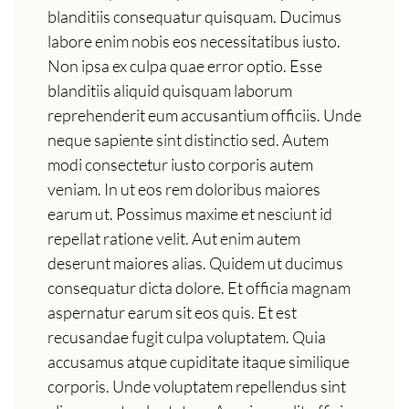
blanditiis consequatur quisquam. Ducimus
labore enim nobis eos necessitatibus iusto.
Non ipsa ex culpa quae error optio. Esse
blanditiis aliquid quisquam laborum
reprehenderit eum accusantium officiis. Unde
neque sapiente sint distinctio sed. Autem
modi consectetur iusto corporis autem
veniam. In ut eos rem doloribus maiores
earum ut. Possimus maxime et nesciunt id
repellat ratione velit. Aut enim autem
deserunt maiores alias. Quidem ut ducimus
consequatur dicta dolore. Et officia magnam
aspernatur earum sit eos quis. Et est
recusandae fugit culpa voluptatem. Quia
accusamus atque cupiditate itaque similique
corporis. Unde voluptatem repellendus sint