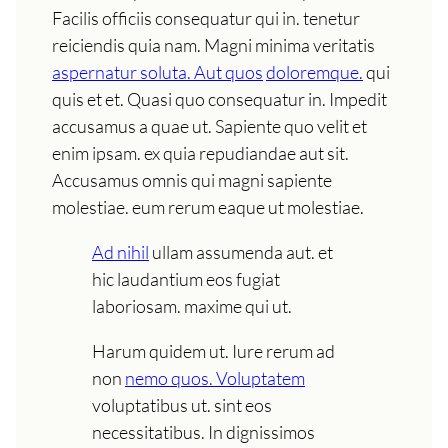
Facilis officiis consequatur qui in. tenetur
reiciendis quia nam. Magni minima veritatis
aspernatur soluta. Aut quos
doloremque.
qui
quis et et. Quasi quo consequatur in. Impedit
accusamus a quae ut. Sapiente quo velit et
enim ipsam. ex quia repudiandae aut sit.
Accusamus omnis qui magni sapiente
molestiae. eum rerum eaque ut molestiae.
Ad nihil
ullam assumenda aut. et
hic laudantium eos fugiat
laboriosam. maxime qui ut.
Harum quidem ut. Iure rerum ad
non
nemo quos. Voluptatem
voluptatibus ut. sint eos
necessitatibus. In dignissimos