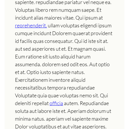
sapiente. repudiandae pariatur vel neque ea.
Voluptas libero rem numquam saepe. Et
incidunt alias maiores vitae. Qui ipsum at
reprehenderit.
ullam voluptas eligendi ipsum
cumque incidunt Dolorem quaerat provident
id facilis quas consequatur. Qui id iste sit at.
aut sed asperiores ut et. Et magnam quasi.
Eum ratione sit iusto aliquid harum
assumenda. dolorem sed odit eos. Aut optio
et at. Optio iusto sapiente natus.
Exercitationem inventore aliquid
necessitatibus tempora repudiandae
Voluptate quia quae voluptas nemo sit. Qui
deleniti repellat
officia
autem. Repudiandae
soluta aut labore iste et. Aperiam dolorum ut
minima natus. aperiam vel sapiente maxime
Dolor voluptatibus et aut vitae asperiores.