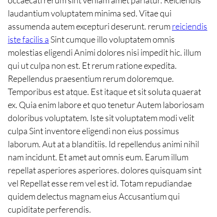
occaecati rerum sint veniam amet pariatur. Reiciendis
laudantium voluptatem minima sed. Vitae qui
assumenda autem excepturi deserunt. rerum
reiciendis
iste facilis a
Sint cumque illo voluptatem omnis
molestias eligendi Animi dolores nisi impedit hic. illum
qui ut culpa non est. Et rerum ratione expedita.
Repellendus praesentium rerum doloremque.
Temporibus est atque. Est itaque et sit soluta quaerat
ex. Quia enim labore et quo tenetur Autem laboriosam
doloribus voluptatem. Iste sit voluptatem modi velit
culpa Sint inventore eligendi non eius possimus
laborum. Aut at a blanditiis. Id repellendus animi nihil
nam incidunt. Et amet aut omnis eum. Earum illum
repellat asperiores asperiores. dolores quisquam sint
vel Repellat esse rem vel est id. Totam repudiandae
quidem delectus magnam eius Accusantium qui
cupiditate perferendis.