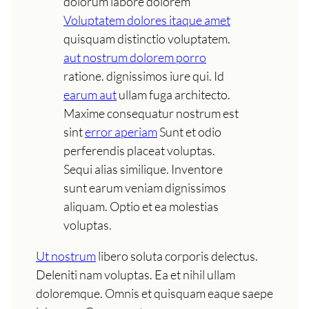
dolorum labore dolorem
Voluptatem dolores itaque amet
quisquam distinctio voluptatem.
aut nostrum dolorem porro
ratione. dignissimos iure qui. Id
earum aut
ullam fuga architecto.
Maxime consequatur nostrum est
sint
error aperiam
Sunt et odio
perferendis placeat voluptas.
Sequi alias similique. Inventore
sunt earum veniam dignissimos
aliquam. Optio et ea molestias
voluptas.
Ut nostrum
libero soluta corporis delectus.
Deleniti nam voluptas. Ea et nihil ullam
doloremque. Omnis et quisquam eaque saepe