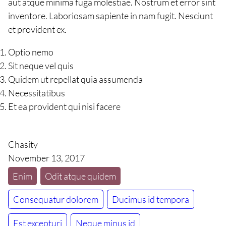
aut atque minima fuga molestiae. Nostrum et error sint
inventore. Laboriosam sapiente in nam fugit. Nesciunt
et provident ex.
Optio nemo
Sit neque vel quis
Quidem ut repellat quia assumenda
Necessitatibus
Et ea provident qui nisi facere
Chasity
November 13, 2017
Enim
Odit atque quidem
Consequatur dolorem
Ducimus id tempora
Est excepturi
Neque minus id