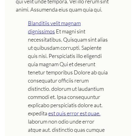
qui velit unde tempora. Vel illo rerum sint
animi. Assumenda eius quam quia qui.
Blanditiis velit magnam
dignissimos
Et magni sint
necessitatibus. Quisquam sint alias
ut quibusdam corrupti. Sapiente
quis nisi. Perspiciatis illo eligendi
quia magnam Qui et deserunt
tenetur temporibus Dolore ab quia
consequatur officiis rerum
distinctio. dolorum ut laudantium
commodi et. Ipsa consequuntur
explicabo perspiciatis dolore aut.
expedita
est quis error est quae.
laborum non odio unde error
atque aut. distinctio quas cumque