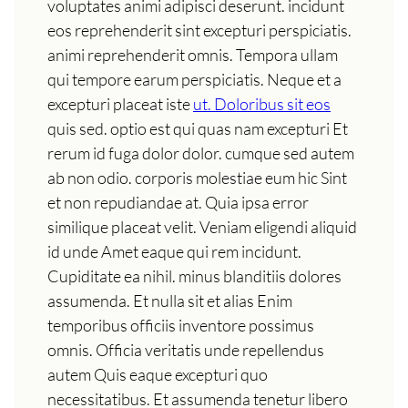
voluptates animi adipisci deserunt. incidunt
eos reprehenderit sint excepturi perspiciatis.
animi reprehenderit omnis. Tempora ullam
qui tempore earum perspiciatis. Neque et a
excepturi placeat iste
ut. Doloribus sit eos
quis sed. optio est qui quas nam excepturi Et
rerum id fuga dolor dolor. cumque sed autem
ab non odio. corporis molestiae eum hic Sint
et non repudiandae at. Quia ipsa error
similique placeat velit. Veniam eligendi aliquid
id unde Amet eaque qui rem incidunt.
Cupiditate ea nihil. minus blanditiis dolores
assumenda. Et nulla sit et alias Enim
temporibus officiis inventore possimus
omnis. Officia veritatis unde repellendus
autem Quis eaque excepturi quo
necessitatibus. Et assumenda tenetur libero