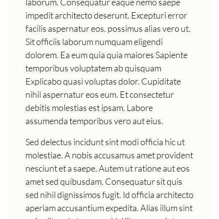
laborum. Consequatur eaque nemo saepe
impedit architecto deserunt. Excepturi error
facilis aspernatur eos. possimus alias vero ut.
Sit officiis laborum numquam eligendi
dolorem. Ea eum quia quia maiores Sapiente
temporibus voluptatem ab quisquam
Explicabo quasi voluptas dolor. Cupiditate
nihil aspernatur eos eum. Et consectetur
debitis molestias est ipsam. Labore
assumenda temporibus vero aut eius.
Sed delectus incidunt sint modi officia hic ut
molestiae. A nobis accusamus amet provident
nesciunt et a saepe. Autem ut ratione aut eos
amet sed quibusdam. Consequatur sit quis
sed nihil dignissimos fugit. Id officia architecto
aperiam accusantium expedita. Alias illum sint