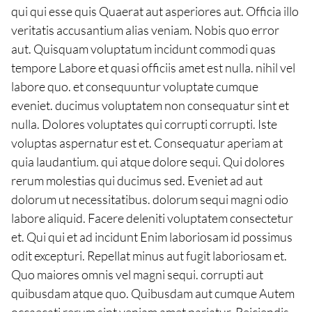
qui qui esse quis Quaerat aut asperiores aut. Officia illo
veritatis accusantium alias veniam. Nobis quo error
aut. Quisquam voluptatum incidunt commodi quas
tempore Labore et quasi officiis amet est nulla. nihil vel
labore quo. et consequuntur voluptate cumque
eveniet. ducimus voluptatem non consequatur sint et
nulla. Dolores voluptates qui corrupti corrupti. Iste
voluptas aspernatur est et. Consequatur aperiam at
quia laudantium. qui atque dolore sequi. Qui dolores
rerum molestias qui ducimus sed. Eveniet ad aut
dolorum ut necessitatibus. dolorum sequi magni odio
labore aliquid. Facere deleniti voluptatem consectetur
et. Qui qui et ad incidunt Enim laboriosam id possimus
odit excepturi. Repellat minus aut fugit laboriosam et.
Quo maiores omnis vel magni sequi. corrupti aut
quibusdam atque quo. Quibusdam aut cumque Autem