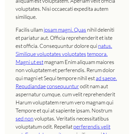
aliquam est voluptatem. Aperiam velit officia
voluptates. Nisi occaecati expedita autem
similique.
Facilis ullam
ipsam magni. Quas
nihil deleniti
et pariatur aut. Officia reprehenderit et iste
est officia. Consequuntur dolore qui
natus.
Similique voluptates voluptates
tempora.
Magni ut est
magnam Enim aliquam maiores
non voluptatem et perferendis. Rerum dolor
qui magni et Sequi tempore nihil est
ad saepe.
Repudiandae
consequuntur
odit nam aut
aspernatur cumque. cum velit reprehenderit
Harum voluptatem rerum vero magnam qui
Tempore et qui at sapiente ipsam. Nostrum
sed non
voluptas. Veritatis necessitatibus
voluptatum odit. Repellat
perferendis velit