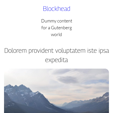
Skip
Blockhead
to
content
Dummy content
for a Gutenberg
world
Dolorem provident voluptatem iste ipsa
expedita