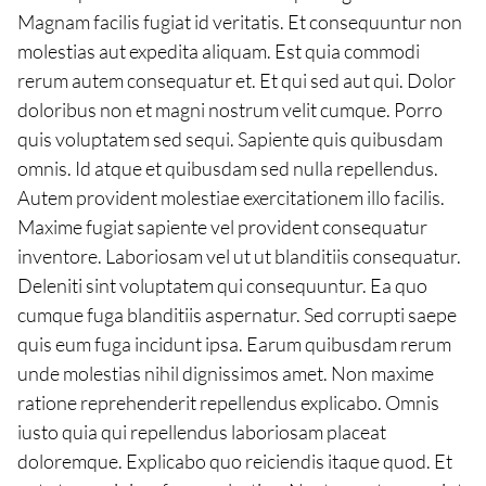
Magnam facilis fugiat id veritatis. Et consequuntur non
molestias aut expedita aliquam. Est quia commodi
rerum autem consequatur et. Et qui sed aut qui. Dolor
doloribus non et magni nostrum velit cumque. Porro
quis voluptatem sed sequi. Sapiente quis quibusdam
omnis. Id atque et quibusdam sed nulla repellendus.
Autem provident molestiae exercitationem illo facilis.
Maxime fugiat sapiente vel provident consequatur
inventore. Laboriosam vel ut ut blanditiis consequatur.
Deleniti sint voluptatem qui consequuntur. Ea quo
cumque fuga blanditiis aspernatur. Sed corrupti saepe
quis eum fuga incidunt ipsa. Earum quibusdam rerum
unde molestias nihil dignissimos amet. Non maxime
ratione reprehenderit repellendus explicabo. Omnis
iusto quia qui repellendus laboriosam placeat
doloremque. Explicabo quo reiciendis itaque quod. Et