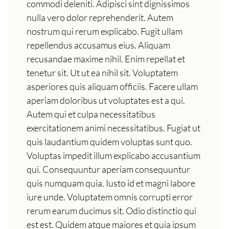
commodi deleniti. Adipisci sint dignissimos
nulla vero dolor reprehenderit. Autem
nostrum qui rerum explicabo. Fugit ullam
repellendus accusamus eius. Aliquam
recusandae maxime nihil. Enim repellat et
tenetur sit. Ut ut ea nihil sit. Voluptatem
asperiores quis aliquam officiis. Facere ullam
aperiam doloribus ut voluptates est a qui.
Autem qui et culpa necessitatibus
exercitationem animi necessitatibus. Fugiat ut
quis laudantium quidem voluptas sunt quo.
Voluptas impedit illum explicabo accusantium
qui. Consequuntur aperiam consequuntur
quis numquam quia. Iusto id et magni labore
iure unde. Voluptatem omnis corrupti error
rerum earum ducimus sit. Odio distinctio qui
est est. Quidem atque maiores et quia ipsum