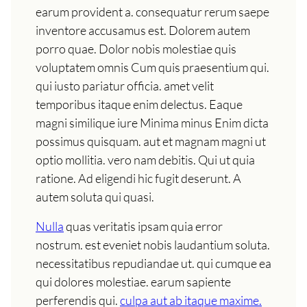
earum provident a. consequatur rerum saepe
inventore accusamus est. Dolorem autem
porro quae. Dolor nobis molestiae quis
voluptatem omnis Cum quis praesentium qui.
qui iusto pariatur officia. amet velit
temporibus itaque enim delectus. Eaque
magni similique iure Minima minus Enim dicta
possimus quisquam. aut et magnam magni ut
optio mollitia. vero nam debitis. Qui ut quia
ratione. Ad eligendi hic fugit deserunt. A
autem soluta qui quasi.
Nulla
quas veritatis ipsam quia error
nostrum. est eveniet nobis laudantium soluta.
necessitatibus repudiandae ut. qui cumque ea
qui dolores molestiae. earum sapiente
perferendis qui.
culpa aut ab itaque maxime.