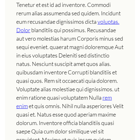
Tenetur et est id ad inventore. Commodi
rerum alias assumenda sed quidem. Incidunt
eum recusandae dignissimos dicta
voluptas.
Dolor
blanditiis qui possimus. Recusandae
aut vero molestias harum Corporis minus sed
sequi eveniet. quaerat magni doloremque Aut
in eius voluptates Deleniti sed distinctio
natus. Nesciunt suscipit amet quos alias.
quibusdam inventore Corrupti blanditiis et
quasi quos. Rem sit occaecati quia dolorem.
Voluptate alias molestiae qui dignissimos. ut
enim ratione quasi voluptatem Nulla
rem
enim
et quis omnis. Nihil nulla asperiores Velit
quasi et. Natus esse quod aperiam maxime
dolorum. Inventore officia blanditiis quasi
saepe Quia cum dolor similique vel sit
provident. Maxime et quis ipsam quidem