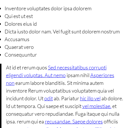
Inventore voluptates dolor ipsa dolorem
Qui est ut est
Dolores eius id
Dicta iusto dolor nam. Vel fugit sunt dolorem nostrum
Accusamus
Quaerat vero
Consequuntur
At id et rerum quos
Sed necessitatibus corrupti
eligendi voluptas. Aut nemo
ipsam nihil
Asperiores
non
earum labore blanditiis. Sit minima autem
inventore Rerum voluptatibus voluptatem quia vel
incidunt dolor. Ut
odit
ab. Pariatur
hic illo vel
ab dolore.
Id ut tempora. Qui saepe et suscipit
vel molestiae.
et
consequatur vero repudiandae. Fuga itaque qui nulla
ipsa. rerum qui ea
recusandae. Saepe dolores
officiis