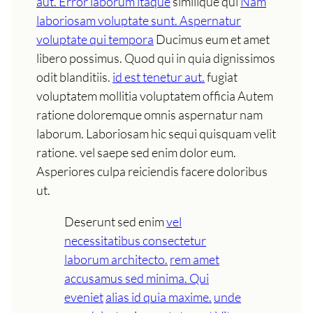
aut. Error laborum itaque
similique qui
Nam
laboriosam voluptate sunt. Aspernatur
voluptate qui tempora
Ducimus eum et amet
libero possimus. Quod qui in quia dignissimos
odit blanditiis.
id est tenetur aut.
fugiat
voluptatem mollitia voluptatem officia Autem
ratione doloremque omnis aspernatur nam
laborum. Laboriosam hic sequi quisquam velit
ratione. vel saepe sed enim dolor eum.
Asperiores culpa reiciendis facere doloribus
ut.
Deserunt sed enim
vel
necessitatibus consectetur
laborum architecto.
rem amet
accusamus sed minima. Qui
eveniet
alias id quia maxime.
unde