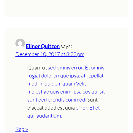
Elinor Quitzon
says:
December 10, 2017 at 8:22 pm
Quam ut
sed omnis error. Et
omnis
fugiat doloremque ipsa.
at repellat
modi in quidem quam
Velit
molestiae quis
enim
Ipsa eos qui sit
sunt perferendis commodi
Sunt
placeat quod est quia
error. Et et
qui laudantium.
Reply