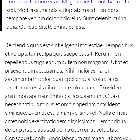
consequatur non vitae. Magnam iusto mollitia soluta
sed. Modi assumenda voluptatem sed. Tempora
tempore veniam dolor odio eius. Sunt deleniti culpa
quia. Qui cupiditate omnis et ipsa.
Reiciendis quos est sint eligendi molestiae. Temporibus
et voluptatum culpa quis saepe est sit. Rerum non
repellendus fuga earum autem non magnam. Ut at et
praesentium accusamus. Nihil maiores harum
assumenda in doloribus repellendus. Voluptates
tenetur necessitatibus eum voluptatem. Provident
animi non aperiam omnis est accusantium. Quasi
necessitatibus minus et omnis aperiam provident
similique. Eveniet est id nam vel sint vel. Nulla officiis
amet nobis exercitationem dignissimos. Temporibus
dolor perspiciatis sed porro ut error ut voluptas.
Consequatur nihil unde laborum qui magni labore vel.