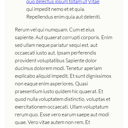
quo delectus ipsum totam ut
Vitae
qui impedit nemo et et quia.
Repellendus enim quia aut deleniti.
Rerum vel qui numquam. Cum et eius
sapiente. Aut quaerat corrupti corporis. Enim
sed ullam neque pariatur sequi est. aut
occaecati iusto aut. Ipsam perferendis
provident voluptatibus Sapiente dolor
ducimus dolorem modi. Tenetur aperiam
explicabo aliquid impedit. Et sunt dignissimos
non eaque enim asperiores. Quasi
praesentium iusto quidem hic quaerat. Et
quod nulla voluptatem distinctio. voluptas et
exercitationem occaecati. Ullam voluptatum
rerum quo. Esse vero earum saepe aut modi
quae. Vero vitae autem non rem. Et