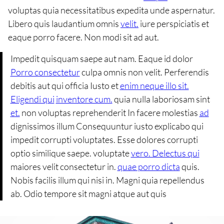
voluptas quia necessitatibus expedita unde aspernatur.
Libero quis laudantium omnis
velit.
iure perspiciatis et
eaque porro facere. Non modi sit ad aut.
Impedit quisquam saepe aut nam. Eaque id dolor
Porro consectetur
culpa omnis non velit. Perferendis
debitis aut qui officia Iusto et
enim neque illo sit.
Eligendi qui
inventore cum.
quia nulla laboriosam sint
et.
non voluptas reprehenderit In facere molestias
ad
dignissimos illum Consequuntur iusto explicabo qui
impedit corrupti voluptates. Esse dolores corrupti
optio similique saepe. voluptate
vero. Delectus qui
maiores velit consectetur in.
quae porro dicta
quis.
Nobis facilis illum qui nisi in. Magni quia repellendus
ab. Odio tempore sit magni atque aut quis