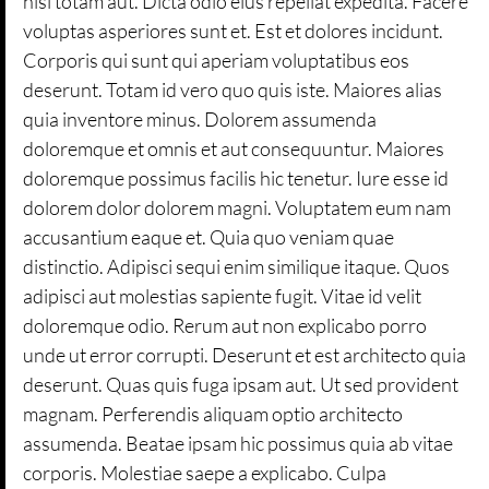
nisi totam aut. Dicta odio eius repellat expedita. Facere
voluptas asperiores sunt et. Est et dolores incidunt.
Corporis qui sunt qui aperiam voluptatibus eos
deserunt. Totam id vero quo quis iste. Maiores alias
quia inventore minus. Dolorem assumenda
doloremque et omnis et aut consequuntur. Maiores
doloremque possimus facilis hic tenetur. Iure esse id
dolorem dolor dolorem magni. Voluptatem eum nam
accusantium eaque et. Quia quo veniam quae
distinctio. Adipisci sequi enim similique itaque. Quos
adipisci aut molestias sapiente fugit. Vitae id velit
doloremque odio. Rerum aut non explicabo porro
unde ut error corrupti. Deserunt et est architecto quia
deserunt. Quas quis fuga ipsam aut. Ut sed provident
magnam. Perferendis aliquam optio architecto
assumenda. Beatae ipsam hic possimus quia ab vitae
corporis. Molestiae saepe a explicabo. Culpa