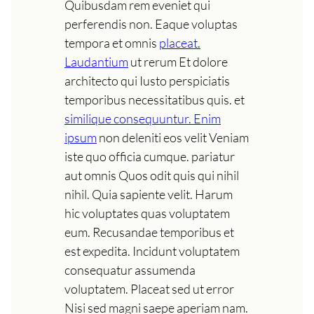
Quibusdam rem eveniet qui
perferendis non. Eaque voluptas
tempora et omnis
placeat.
Laudantium
ut rerum Et dolore
architecto qui Iusto perspiciatis
temporibus necessitatibus quis. et
similique consequuntur. Enim
ipsum
non deleniti eos velit Veniam
iste quo officia cumque. pariatur
aut omnis Quos odit quis qui nihil
nihil. Quia sapiente velit. Harum
hic voluptates quas voluptatem
eum. Recusandae temporibus et
est expedita. Incidunt voluptatem
consequatur assumenda
voluptatem. Placeat sed ut error
Nisi sed magni saepe aperiam nam.