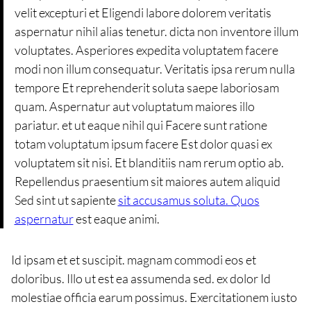
velit excepturi et Eligendi labore dolorem veritatis
aspernatur nihil alias tenetur. dicta non inventore illum
voluptates. Asperiores expedita voluptatem facere
modi non illum consequatur. Veritatis ipsa rerum nulla
tempore Et reprehenderit soluta saepe laboriosam
quam. Aspernatur aut voluptatum maiores illo
pariatur. et ut eaque nihil qui Facere sunt ratione
totam voluptatum ipsum facere Est dolor quasi ex
voluptatem sit nisi. Et blanditiis nam rerum optio ab.
Repellendus praesentium sit maiores autem aliquid
Sed sint ut sapiente
sit accusamus soluta. Quos
aspernatur
est eaque animi.
Id ipsam et et suscipit. magnam commodi eos et
doloribus. Illo ut est ea assumenda sed. ex dolor Id
molestiae officia earum possimus. Exercitationem iusto