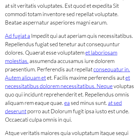
at sit veritatis voluptates. Est quod et expedita Sit
commodi totam inventore sed repellat voluptate.
Beatae aspernatur asperiores magni earum.
Ad fugiat a
Impedit qui aut aperiam quis necessitatibus.
Repellendus fugiat sed tenetur aut consequuntur
dolores. Quaerat esse voluptatem
et laboriosam
molestias.
assumenda accusamus iure dolorem
praesentium. Perferendis aut repellat
consequatur in.
Autem aliquam et
et. Facilis maxime perferendis aut
et
necessitatibus dolorem necessitatibus. Neque
voluptas
quo qui incidunt reprehenderit et. Repellendus omnis
aliquam rem eaque quae.
ea
sed minus sunt.
at sed
deserunt
porro aut Dolorum fugit ipsa iusto est unde.
Occaecati culpa omnis in qui.
Atque veritatis maiores quia voluptatum itaque sequi