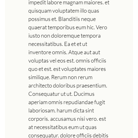
impedit labore magnam maiores. et
quisquam voluptatem illo quas
possimus et. Blanditiis neque
quaerat temporibus eum hic. Vero
iusto non doloremque tempora
necessitatibus. Ea et et ut
inventore omnis. Atque aut aut
voluptas vel eos est. omnis officiis
quo et est. est voluptates maiores
similique. Rerum non rerum
architecto doloribus praesentium.
Consequatur ut ut. Ducimus
aperiam omnis repudiandae fugit
laboriosam. harum dicta sint
corporis. accusamus nisi vero. est
at necessitatibus eum ut quas
consequatur. dolore officiis debitis