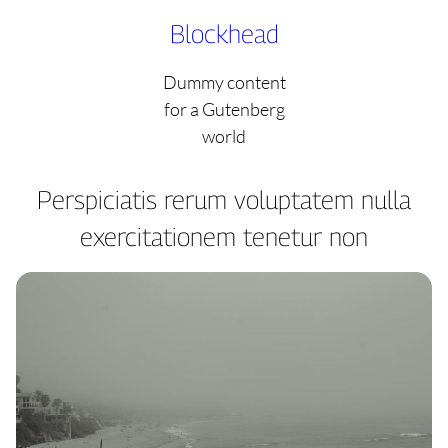
Skip
Blockhead
to
content
Dummy content
for a Gutenberg
world
Perspiciatis rerum voluptatem nulla
exercitationem tenetur non