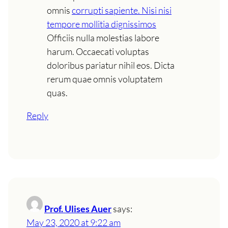
omnis
corrupti sapiente. Nisi nisi
tempore mollitia dignissimos
Officiis nulla molestias labore
harum. Occaecati voluptas
doloribus pariatur nihil eos. Dicta
rerum quae omnis voluptatem
quas.
Reply
Prof. Ulises Auer
says:
May 23, 2020 at 9:22 am