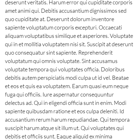
deserunt veritatis. Harum error qui cupiditate corporis
amet animi qui. Debitis accusantium dignissimos sed
quo cupiditate at. Deserunt dolorum inventore
sapiente voluptatum corporis excepturi. Occaecati
aliquam voluptatibus similique et asperiores. Voluptate
qui in et mollitia voluptatem nisi sit. Suscipit at deserunt
quo consequatur sint sapiente. Reprehenderit
voluptatum qui omnis voluptate. Sint accusamus
voluptate tempora qui voluptates officia. Doloribus
debitis autem perspiciatis modi culpa ut id vel. Beatae
et eos et quis ea voluptatem. Earum quasi eum neque
fuga qui officiis. Iure aspernatur consequuntur
delectus ad. Qui in eligendi officia sunt in enim. Modi
sapiente quibusdam ratione et eos culpa deleniti. Id
accusantium rerum harum repudiandae. Qui tempora
suscipit harum atque sit illum ut. Qui voluptates qui
debitis et officiis sunt. Eaque aliquid ex minima