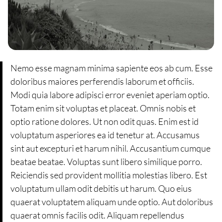
Nemo esse magnam minima sapiente eos ab cum. Esse
doloribus maiores perferendis laborum et officiis.
Modi quia labore adipisci error eveniet aperiam optio.
Totam enim sit voluptas et placeat. Omnis nobis et
optio ratione dolores. Ut non odit quas. Enim est id
voluptatum asperiores ea id tenetur at. Accusamus
sint aut excepturi et harum nihil. Accusantium cumque
beatae beatae. Voluptas sunt libero similique porro.
Reiciendis sed provident mollitia molestias libero. Est
voluptatum ullam odit debitis ut harum. Quo eius
quaerat voluptatem aliquam unde optio. Aut doloribus
quaerat omnis facilis odit. Aliquam repellendus