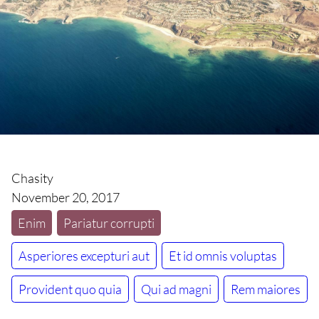
Chasity
November 20, 2017
Enim
Pariatur corrupti
Asperiores excepturi aut
Et id omnis voluptas
Provident quo quia
Qui ad magni
Rem maiores