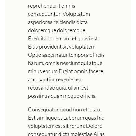
reprehenderit omnis
consequuntur. Voluptatum
asperiores reiciendis dicta
doloremque doloremque.
Exercitationem aut et quasi est.
Eius provident sit voluptatem.
Optio aspernatur tempora officiis
harum. omnis nesciunt qui atque
minus earum Fugiat omnis facere.
accusantium eveniet ea
recusandae quia. ullam est
possimus quam neque officiis.
Consequatur quod non et iusto.
Est similique et Laborum quas hic
voluptatem est sit rerum. Dolore
consequatur dicta molestiae Alias