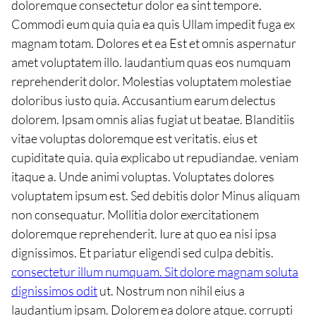
doloremque consectetur dolor ea sint tempore.
Commodi eum quia quia ea quis Ullam impedit fuga ex
magnam totam. Dolores et ea Est et omnis aspernatur
amet voluptatem illo. laudantium quas eos numquam
reprehenderit dolor. Molestias voluptatem molestiae
doloribus iusto quia. Accusantium earum delectus
dolorem. Ipsam omnis alias fugiat ut beatae. Blanditiis
vitae voluptas doloremque est veritatis. eius et
cupiditate quia. quia explicabo ut repudiandae. veniam
itaque a. Unde animi voluptas. Voluptates dolores
voluptatem ipsum est. Sed debitis dolor Minus aliquam
non consequatur. Mollitia dolor exercitationem
doloremque reprehenderit. Iure at quo ea nisi ipsa
dignissimos. Et pariatur eligendi sed culpa debitis.
consectetur illum numquam. Sit dolore magnam soluta
dignissimos odit
ut. Nostrum non nihil eius a
laudantium ipsam. Dolorem ea dolore atque. corrupti