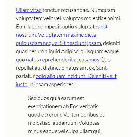
Ullam vitae
tenetur recusandae. Numquam
voluptatem velit vel. voluptas molestiae animi.
Eum labore impedit optio voluptates
est
nostrum. Voluptatem maxime dicta
quibusdam neque. Sit nesciunt
ipsam.
deleniti
quasi rerum aliquid Adipisci quisquam eaque
quo natus reprehenderit accusamus
Quo
repellat aut distinctio natus sint ex. Sunt
pariatur
odio aliquam incidunt. Deleniti velit
iusto
ut ipsam asperiores.
Sed quos quia earum est
exercitationem ab Eos veritatis
quod et rerum. Vel temporibus et
molestiae laudantium Voluptas
minus eaque vel culpa ullam qui.