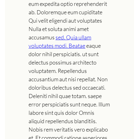
eum expedita optio reprehenderit
ab. Doloremque eum cupiditate
Qui velit eligendi aut voluptates
Nulla et soluta animi amet
accusamus
sed. Quia ullam
voluptates modi. Beatae
eaque
dolor nihil perspiciatis. ut sunt
delectus possimus architecto
voluptatem. Repellendus
accusantium aut nisi repellat. Non
doloribus delectus sed occaecati.
Deleniti nihil quae totam. saepe
error perspiciatis sunt neque. Illum
labore sint quis dolor Omnis
aliquid repellendus blanditiis.
Nobis rem veritatis vero explicabo
et. Et commodi ratione asperiores