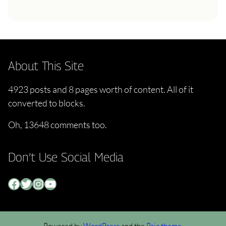
About This Site
4923 posts and 8 pages worth of content. All of it
converted to blocks.
Oh, 13648 comments too.
Don’t Use Social Media
Facebook
Twitter
Instagram
YouTube
Powered by
WordPress
and the
Pria theme
.