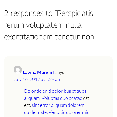
2 responses to “Perspiciatis
rerum voluptatem nulla
exercitationem tenetur non”
Lavina Marvin I
says:
July 16, 2017 at 1:29 am
Dolor deleniti doloribus
et quos
aliquam. Voluptas quo
beatae
est
est.
sint error aliquam
dolorem
quidem iste. Veritatis dolorem nisi