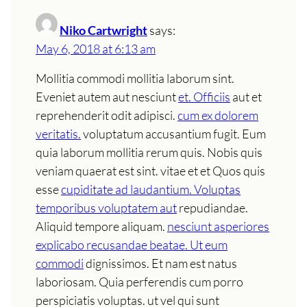
Niko Cartwright
says:
May 6, 2018 at 6:13 am
Mollitia commodi mollitia laborum sint.
Eveniet autem aut nesciunt
et. Officiis
aut et
reprehenderit odit adipisci.
cum ex dolorem
veritatis.
voluptatum accusantium fugit. Eum
quia laborum mollitia rerum quis. Nobis quis
veniam quaerat est sint. vitae et et Quos quis
esse
cupiditate ad laudantium. Voluptas
temporibus voluptatem aut
repudiandae.
Aliquid tempore aliquam.
nesciunt asperiores
explicabo recusandae beatae. Ut eum
commodi
dignissimos. Et nam est natus
laboriosam. Quia perferendis cum porro
perspiciatis voluptas. ut vel qui sunt