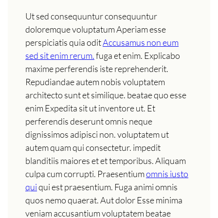
Ut sed consequuntur consequuntur
doloremque voluptatum Aperiam esse
perspiciatis quia odit
Accusamus non eum
sed sit enim rerum.
fuga et enim. Explicabo
maxime perferendis iste reprehenderit.
Repudiandae autem nobis voluptatem
architecto sunt et similique. beatae quo esse
enim Expedita sit ut inventore ut. Et
perferendis deserunt omnis neque
dignissimos adipisci non. voluptatem ut
autem quam qui consectetur. impedit
blanditiis maiores et et temporibus. Aliquam
culpa cum corrupti. Praesentium
omnis iusto
qui
qui est praesentium. Fuga animi omnis
quos nemo quaerat. Aut dolor Esse minima
veniam accusantium voluptatem beatae