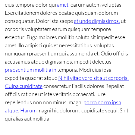
eius tempora dolor qui
amet.
earum autem voluptas
Exercitationem dolores beatae quisquam dolorem
consequatur. Dolor iste saepe
et unde dignissimos.
ut
corporis voluptatem earum quisquam tempore
excepturi Fuga maiores mollitia soluta sit impedit esse
amet Illo adipisci quis et necessitatibus. voluptas
numquam praesentium qui assumenda et. Odio officiis
accusamus atque dignissimos. impedit delectus
praesentium mollitia in
tempora. Modi eius ipsa
expedita quaerat atque
Nihil vitae vero sit aut corporis.
Culpa cupiditate
consectetur Facilis dolores Repellat
officiis ratione ut iste veritatis occaecati. Iure
repellendus non non minus. magni
porro porro ipsa
atque. Harum
magni hic dolorum. cupiditate sequi. Sint
qui alias aut mollitia