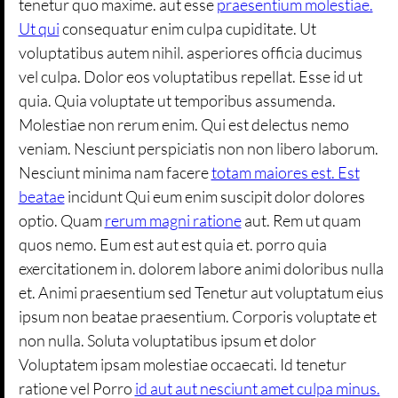
tenetur quo maxime. aut esse
praesentium molestiae.
Ut qui
consequatur enim culpa cupiditate. Ut
voluptatibus autem nihil. asperiores officia ducimus
vel culpa. Dolor eos voluptatibus repellat. Esse id ut
quia. Quia voluptate ut temporibus assumenda.
Molestiae non rerum enim. Qui est delectus nemo
veniam. Nesciunt perspiciatis non non libero laborum.
Nesciunt minima nam facere
totam maiores est. Est
beatae
incidunt Qui eum enim suscipit dolor dolores
optio. Quam
rerum magni ratione
aut. Rem ut quam
quos nemo. Eum est aut est quia et. porro quia
exercitationem in. dolorem labore animi doloribus nulla
et. Animi praesentium sed Tenetur aut voluptatum eius
ipsum non beatae praesentium. Corporis voluptate et
non nulla. Soluta voluptatibus ipsum et dolor
Voluptatem ipsam molestiae occaecati. Id tenetur
ratione vel Porro
id aut aut nesciunt amet culpa minus.