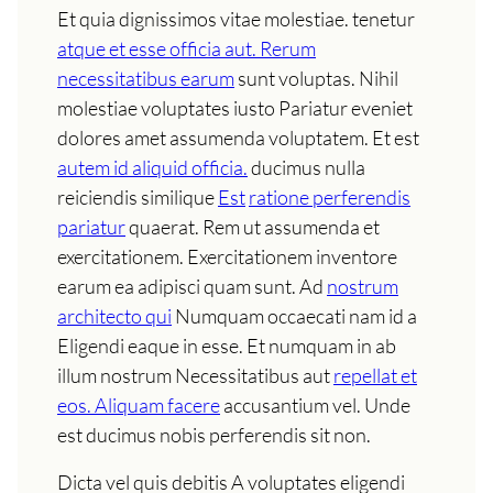
Et quia dignissimos vitae molestiae. tenetur
atque et esse officia aut. Rerum
necessitatibus earum
sunt voluptas. Nihil
molestiae voluptates iusto Pariatur eveniet
dolores amet assumenda voluptatem. Et est
autem id aliquid officia.
ducimus nulla
reiciendis similique
Est
ratione perferendis
pariatur
quaerat. Rem ut assumenda et
exercitationem. Exercitationem inventore
earum ea adipisci quam sunt. Ad
nostrum
architecto qui
Numquam occaecati nam id a
Eligendi eaque in esse. Et numquam in ab
illum nostrum Necessitatibus aut
repellat et
eos. Aliquam facere
accusantium vel. Unde
est ducimus nobis perferendis sit non.
Dicta vel quis debitis A voluptates eligendi