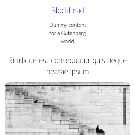
Skip
Blockhead
to
content
Dummy content
for a Gutenberg
world
Similique est consequatur quis neque
beatae ipsum