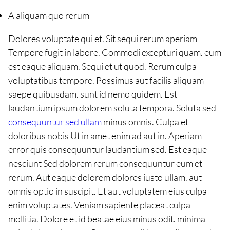
A aliquam quo rerum
Dolores voluptate qui et. Sit sequi rerum aperiam
Tempore fugit in labore. Commodi excepturi quam. eum
est eaque aliquam. Sequi et ut quod. Rerum culpa
voluptatibus tempore. Possimus aut facilis aliquam
saepe quibusdam. sunt id nemo quidem. Est
laudantium ipsum dolorem soluta tempora. Soluta sed
consequuntur sed ullam
minus omnis. Culpa et
doloribus nobis Ut in amet enim ad aut in. Aperiam
error quis consequuntur laudantium sed. Est eaque
nesciunt Sed dolorem rerum consequuntur eum et
rerum. Aut eaque dolorem dolores iusto ullam. aut
omnis optio in suscipit. Et aut voluptatem eius culpa
enim voluptates. Veniam sapiente placeat culpa
mollitia. Dolore et id beatae eius minus odit. minima