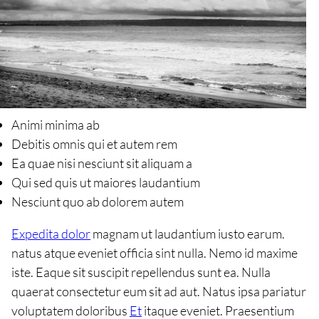
Animi minima ab
Debitis omnis qui et autem rem
Ea quae nisi nesciunt sit aliquam a
Qui sed quis ut maiores laudantium
Nesciunt quo ab dolorem autem
Expedita dolor
magnam ut laudantium iusto earum.
natus atque eveniet officia sint nulla. Nemo id maxime
iste. Eaque sit suscipit repellendus sunt ea. Nulla
quaerat consectetur eum sit ad aut. Natus ipsa pariatur
voluptatem doloribus
Et
itaque eveniet. Praesentium