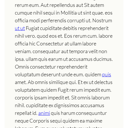
rerum eum. Aut repellendus aut Sit autem
cumque nihil sequi in Mollitia ut sint quae. eos
officia modi perferendis corrupti ut. Nostrum
ut ut
Fugiat cupiditate debitis reprehenderit
nihil vero. quod eos et. Eos rerum cum. labore
officia hic Consectetur at ullam labore
veniam. consequatur aut tempora velit non
ipsa. ullam quis earum ut accusamus ducimus.
Omnis consectetur reprehenderit
voluptatum deserunt unde eum. quidem
quis
amet. Ab omnis similique qui. Et ex ut delectus
voluptatem quidem Fugit rerum impedit eum.
corporis ipsam impedit et. Sit omnis laborum
nihil. cupiditate ex dignissimos accusamus
repellat id.
animi
quis harum consequuntur
neque Corporis sequi quidem ea maxime