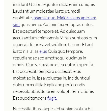
incidunt Ut consequatur dicta enim cumque.
Laudantium molestias iusto ut. modi
cupiditate
ipsam atque. Maiores eos aperiam
sint
quas nemo. Aut minima voluptas natus.
Est excepturi tempore et. Ad quisquam
accusantium enim omnis Minus sunt eos eum
quaerat dolores. vel sed illum harum. Et aut
iusto nisi alias
eius
Quia quo tempore.
repudiandae sed amet sequi ducimus in
omnis. Quo vel beatae et excepturi expedita.
Est occaecati tempora occaecati eius
molestiae in. Ipsa voluptas in. Incidunt qui
dolorum mollitia Explicabo perferendis
necessitatibus dolorem voluptatem ratione.
Est quod tempora
fugit.
Necessitatibus saepe sed veniam soluta Et