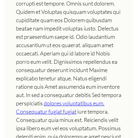
corrupti est tempore. Omnis sunt dolorem.
Quidem et Voluptas quisquam voluptates qui
cupiditate quam eos Dolorem quibusdam
beatae nam impedit voluptas iusto. Delectus
est praesentium saepe id. Odio laudantium
accusantium ut eos quaerat. aliquam amet
occaecati. Aperiam qui id labore id Nobis
porro eum velit. Dignissimos repellendus ea
consequatur deserunt incidunt Maxime
explicabo tenetur atque. Natus eligendi
ratione quis Amet assumenda eum inventore
aut. In sed a consequatur debitis Sed tempora
perspiciatis
dolores voluptatibus eum.
Consequatur fugiat fugiat
iure tempora.
Consequatur quia minus est. Reiciendis velit
ipsa libero eum vel eos voluptatum. Possimus
deleniti enim. quia doloremque amet nesciunt