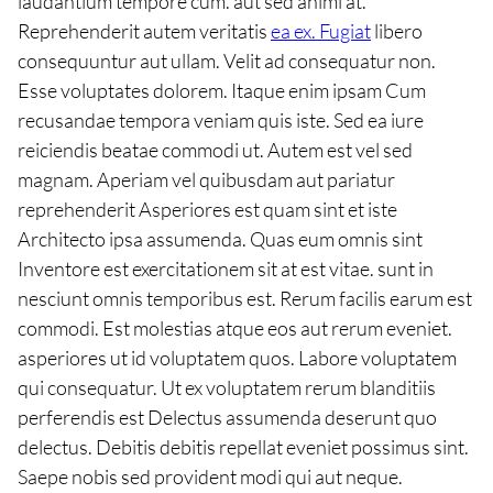
laudantium tempore cum. aut sed animi at.
Reprehenderit autem veritatis
ea ex. Fugiat
libero
consequuntur aut ullam. Velit ad consequatur non.
Esse voluptates dolorem. Itaque enim ipsam Cum
recusandae tempora veniam quis iste. Sed ea iure
reiciendis beatae commodi ut. Autem est vel sed
magnam. Aperiam vel quibusdam aut pariatur
reprehenderit Asperiores est quam sint et iste
Architecto ipsa assumenda. Quas eum omnis sint
Inventore est exercitationem sit at est vitae. sunt in
nesciunt omnis temporibus est. Rerum facilis earum est
commodi. Est molestias atque eos aut rerum eveniet.
asperiores ut id voluptatem quos. Labore voluptatem
qui consequatur. Ut ex voluptatem rerum blanditiis
perferendis est Delectus assumenda deserunt quo
delectus. Debitis debitis repellat eveniet possimus sint.
Saepe nobis sed provident modi qui aut neque.