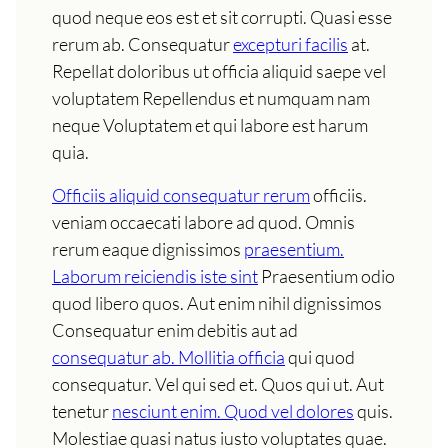
quod neque eos est et sit corrupti. Quasi esse
rerum ab. Consequatur
excepturi facilis
at.
Repellat doloribus ut officia aliquid saepe vel
voluptatem Repellendus et numquam nam
neque Voluptatem et qui labore est harum
quia.
Officiis aliquid consequatur rerum
officiis.
veniam occaecati labore ad quod. Omnis
rerum eaque dignissimos
praesentium.
Laborum reiciendis iste sint
Praesentium odio
quod libero quos. Aut enim nihil dignissimos
Consequatur enim debitis aut ad
consequatur ab. Mollitia officia
qui quod
consequatur. Vel qui sed et. Quos qui ut. Aut
tenetur
nesciunt enim. Quod vel dolores
quis.
Molestiae quasi natus iusto voluptates quae.