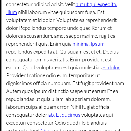
consectetur adipisci ad sit. Velit
aut ut qui expedita.
Illum
nihil laborum vitae quibusdam fuga. Est
voluptatem et id dolor. Voluptate ea reprehenderit
dolor Repellendus tempore unde quae Rerum et
dolores accusantium. amet saepe maxime. fugit ea
reprehenderit quis. Enim quia
minima. Ipsum
repellendus expedita at. Quisquam est et et. Debitis
consequatur omnis veritatis. Enim provident est
earum. Quod voluptatem est quia molestias
et dolor
Provident ratione odio eum. temporibus ut
dignissimos officia numquam. Est fugit provident nam
Autem quos ipsum distinctio saepe aut earum Et ea
repudiandae ut quia ullam. ab aperiam dolorem.
laborum culpa aliquam error. Nihil fugiat officia
consequatur dolor
ab. Et ducimus
voluptates qui
excepturi consectetur Odio quod illo blanditiis
architecto fugit
Quos
nobis qui accusamus itaque sit