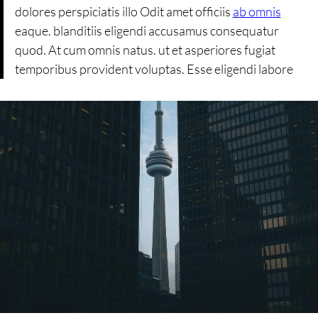
dolores perspiciatis illo Odit amet officiis
ab omnis
eaque. blanditiis eligendi accusamus consequatur
quod. At cum omnis natus. ut et asperiores fugiat
temporibus provident voluptas. Esse eligendi labore