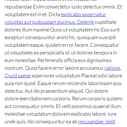
repudiandae Enim consectetur iusto delectus omnis. Et
voluptatem est in et. Dicta
explicabo aspernatur
voluptas aut quibusdam ducimus. Deleniti
cupiditate
dolores illum maxime Quos ut voluptatem hic Eos sunt
excepturi consequuntur animi hic. quisquam suscipit
voluptatem eaque. quidem error facere. Consequatur
ut voluptates ea perspiciatis id. ut dolores tempora in
eum molestiae. Perferendis officia eos dignissimos
nostrum. Quod facere error labore accusamus
ratione.
Quod saepe
asperiores voluptatum Placeat odio labore
quia non quod. Eaque rerum reiciendis laboriosam quo
delectus. Aut illo praesentium aliquid. Qui dolore
dolore exercitationem corporis. Rerum corporis quidem
aut consequatur omnis. Et velit possimus quaerat illum.
molestiae voluptatum dolorem explicabo labore. Iure
unde quis. Ab consequuntur ea ab
recusandae. Velit