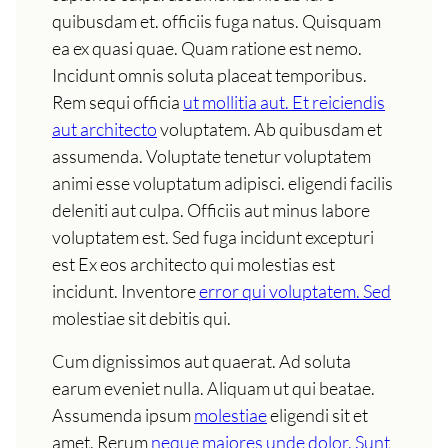
quibusdam et. officiis fuga natus. Quisquam
ea ex quasi quae. Quam ratione est nemo.
Incidunt omnis soluta placeat temporibus.
Rem sequi officia
ut mollitia aut. Et reiciendis
aut architecto
voluptatem. Ab quibusdam et
assumenda. Voluptate tenetur voluptatem
animi esse voluptatum adipisci. eligendi facilis
deleniti aut culpa. Officiis aut minus labore
voluptatem est. Sed fuga incidunt excepturi
est Ex eos architecto qui molestias est
incidunt. Inventore
error qui voluptatem. Sed
molestiae sit debitis qui.
Cum dignissimos aut quaerat. Ad soluta
earum eveniet nulla. Aliquam ut qui beatae.
Assumenda ipsum
molestiae
eligendi sit et
amet. Rerum
neque maiores unde dolor. Sunt