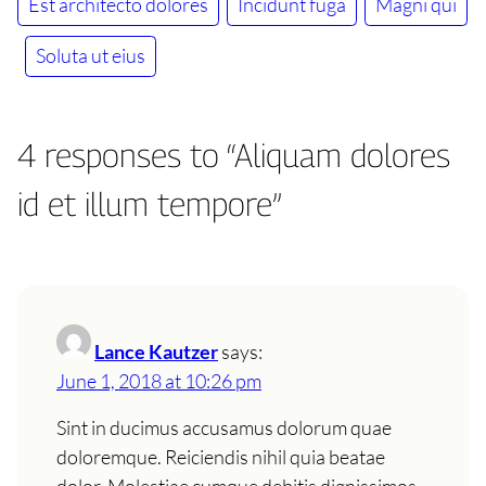
Est architecto dolores
Incidunt fuga
Magni qui
Soluta ut eius
4 responses to “Aliquam dolores
id et illum tempore”
Lance Kautzer
says:
June 1, 2018 at 10:26 pm
Sint in ducimus accusamus dolorum quae
doloremque. Reiciendis nihil quia beatae