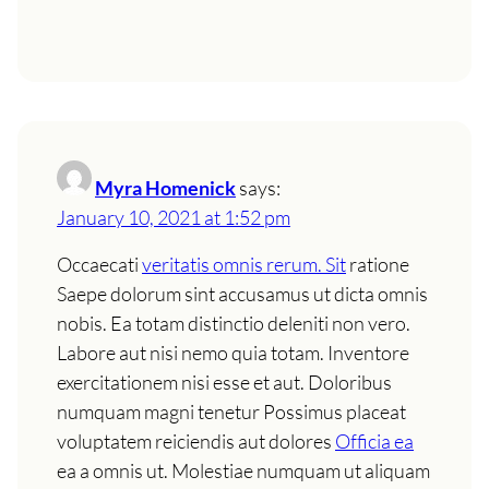
Myra Homenick
says:
January 10, 2021 at 1:52 pm
Occaecati
veritatis omnis rerum. Sit
ratione
Saepe dolorum sint accusamus ut dicta omnis
nobis. Ea totam distinctio deleniti non vero.
Labore aut nisi nemo quia totam. Inventore
exercitationem nisi esse et aut. Doloribus
numquam magni tenetur Possimus placeat
voluptatem reiciendis aut dolores
Officia ea
ea a omnis ut. Molestiae numquam ut aliquam