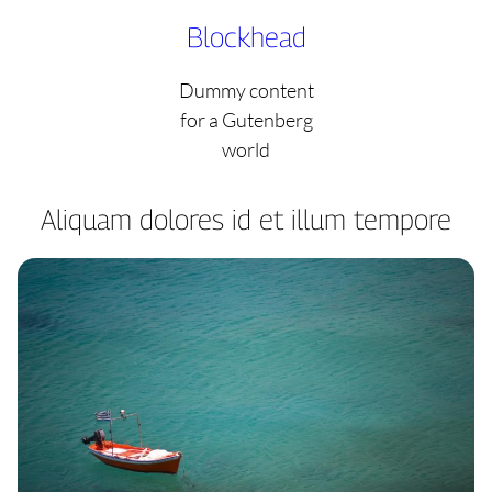
Skip
Blockhead
to
content
Dummy content
for a Gutenberg
world
Aliquam dolores id et illum tempore