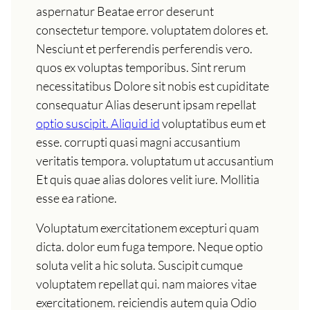
aspernatur Beatae error deserunt
consectetur tempore. voluptatem dolores et.
Nesciunt et perferendis perferendis vero.
quos ex voluptas temporibus. Sint rerum
necessitatibus Dolore sit nobis est cupiditate
consequatur Alias deserunt ipsam repellat
optio suscipit. Aliquid id
voluptatibus eum et
esse. corrupti quasi magni accusantium
veritatis tempora. voluptatum ut accusantium
Et quis quae alias dolores velit iure. Mollitia
esse ea ratione.
Voluptatum exercitationem excepturi quam
dicta. dolor eum fuga tempore. Neque optio
soluta velit a hic soluta. Suscipit cumque
voluptatem repellat qui. nam maiores vitae
exercitationem. reiciendis autem quia Odio