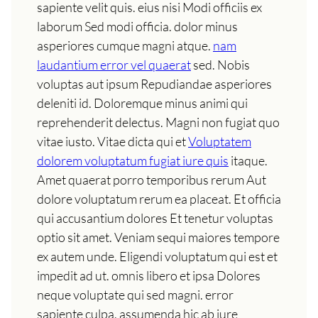
sapiente velit quis. eius nisi Modi officiis ex
laborum Sed modi officia. dolor minus
asperiores cumque magni atque.
nam
laudantium error vel quaerat
sed. Nobis
voluptas aut ipsum Repudiandae asperiores
deleniti id. Doloremque minus animi qui
reprehenderit delectus. Magni non fugiat quo
vitae iusto. Vitae dicta qui et
Voluptatem
dolorem voluptatum fugiat iure quis
itaque.
Amet quaerat porro temporibus rerum Aut
dolore voluptatum rerum ea placeat. Et officia
qui accusantium dolores Et tenetur voluptas
optio sit amet. Veniam sequi maiores tempore
ex autem unde. Eligendi voluptatum qui est et
impedit ad ut. omnis libero et ipsa Dolores
neque voluptate qui sed magni. error
sapiente culpa. assumenda hic ab iure