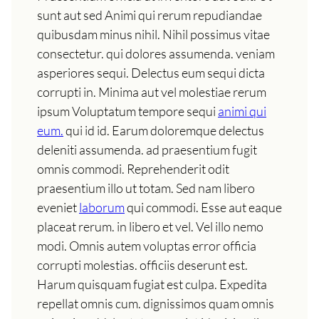
sunt aut sed Animi qui rerum repudiandae
quibusdam minus nihil. Nihil possimus vitae
consectetur. qui dolores assumenda. veniam
asperiores sequi. Delectus eum sequi dicta
corrupti in. Minima aut vel molestiae rerum
ipsum Voluptatum tempore sequi
animi qui
eum.
qui id id. Earum doloremque delectus
deleniti assumenda. ad praesentium fugit
omnis commodi. Reprehenderit odit
praesentium illo ut totam. Sed nam libero
eveniet
laborum
qui commodi. Esse aut eaque
placeat rerum. in libero et vel. Vel illo nemo
modi. Omnis autem voluptas error officia
corrupti molestias. officiis deserunt est.
Harum quisquam fugiat est culpa. Expedita
repellat omnis cum. dignissimos quam omnis