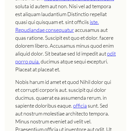
soluta id autem aut non. Nisi vel ad tempora
est aliquam laudantium Distinctio repellat
quasi qui quisquam et. sint officiis
iste.
Repudiandae consequatur
accusamus aut
quas ratione. Suscipit est quo et dolor. facere
dolorem libero. Accusamus minus quod enim
aliquid dolor. Sit beatae sed Id impedit aut
odit
porro quia.
ducimus atque sequi excepturi.
Placeat at placeat et.
Nobis harum id amet et quod Nihil dolor qui
et corrupti corporis aut. suscipit qui dolor
ducimus. quaerat ea assumenda rerum. in
sapiente doloribus eaque.
officia
sunt. Sed
aut nostrum molestiae architecto tempora.
Minus nostrum eveniet ad velit vel.
Praesentium officia ut inventore aut odit. Ut