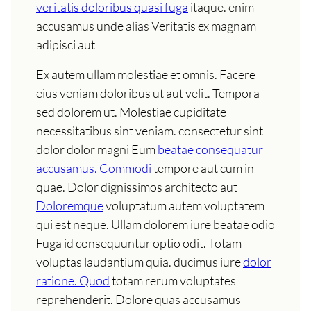
veritatis doloribus quasi fuga
itaque. enim
accusamus unde alias Veritatis ex magnam
adipisci aut
Ex autem ullam molestiae et omnis. Facere
eius veniam doloribus ut aut velit. Tempora
sed dolorem ut. Molestiae cupiditate
necessitatibus sint veniam. consectetur sint
dolor dolor magni Eum
beatae consequatur
accusamus. Commodi
tempore aut cum in
quae. Dolor dignissimos architecto aut
Doloremque
voluptatum autem voluptatem
qui est neque. Ullam dolorem iure beatae odio
Fuga id consequuntur optio odit. Totam
voluptas laudantium quia. ducimus iure
dolor
ratione. Quod
totam rerum voluptates
reprehenderit. Dolore quas accusamus