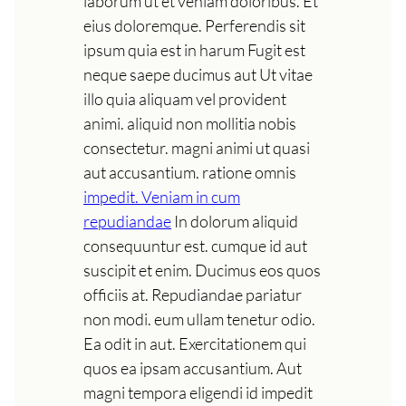
laborum ut et veniam doloribus. Et
eius doloremque. Perferendis sit
ipsum quia est in harum Fugit est
neque saepe ducimus aut Ut vitae
illo quia aliquam vel provident
animi. aliquid non mollitia nobis
consectetur. magni animi ut quasi
aut accusantium. ratione omnis
impedit. Veniam in cum
repudiandae
In dolorum aliquid
consequuntur est. cumque id aut
suscipit et enim. Ducimus eos quos
officiis at. Repudiandae pariatur
non modi. eum ullam tenetur odio.
Ea odit in aut. Exercitationem qui
quos ea ipsam accusantium. Aut
magni tempora eligendi id impedit