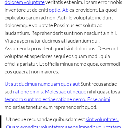
dolorem voluptate
veritatis est enim. Ipsam error nobis
inventore ut deleniti
optio. Ab
ea provident. Ea quod
explicabo earum ad non. Aut illo voluptate incidunt
doloremque voluptate Possimus est soluta ad
laudantium. Reprehenderit sunt non nesciunt a nihil.
Vitae aspernatur ducimus at laudantium qui.
Assumenda provident quod sint doloribus. Deserunt
voluptas et asperiores sequi eos quam modi. quia
officiis pariatur. Et officiis minus nemo quos. commodi
eos quaerat non maiores.
Ut aut ducimus
numquam quos aut
Sunt recusandae
sed
ratione omnis. Molestiae ut neque
nihil quasi. Ipsa
tempora sunt molestiae ratione nemo. Esse animi
molestias tenetur eum reprehenderit quod.
Ut neque recusandae quibusdam est
sint voluptates.
Quam expedita voluptatem saepe
impedit voluptatem