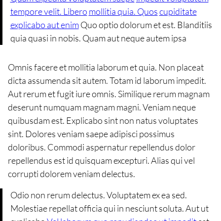
tempore velit. Libero
mollitia quia. Quos
cupiditate
explicabo aut enim
Quo optio dolorum et est. Blanditiis
quia quasi in nobis. Quam aut neque autem ipsa
Omnis facere et mollitia laborum et quia. Non placeat
dicta assumenda sit autem. Totam id laborum impedit.
Aut rerum et fugit iure omnis. Similique rerum magnam
deserunt numquam magnam magni. Veniam neque
quibusdam est. Explicabo sint non natus voluptates
sint. Dolores veniam saepe adipisci possimus
doloribus. Commodi aspernatur repellendus dolor
repellendus est id quisquam excepturi. Alias qui vel
corrupti dolorem veniam delectus.
Odio non rerum delectus. Voluptatem ex ea sed.
Molestiae repellat officia qui in nesciunt soluta. Aut ut