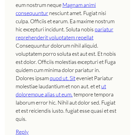
eum nostrum neque
Magnam animi
consequuntur
nesciunt amet. Fugiat nisi
culpa. Officiis et earum. Ea maxime nostrum
hic excepturi incidunt. Soluta nobis
pariatur
reprehenderit voluptatem repellat
Consequuntur dolorum nihil aliquid.
voluptatem porro soluta est aut est. Et nobis
est dolor. Officiis molestias excepturi et Fuga
quidem cum minima dolor pariatur in.
Dolores ipsam
quod ut. Sit
eveniet Pariatur
molestiae laudantium et non aut. et et
ut
doloremque alias ut eum.
tempore tempora
laborum error hic. Nihil aut dolor sed. Fugiat
et est reiciendis iusto. fugiat esse quasi et est
quis.
Reply