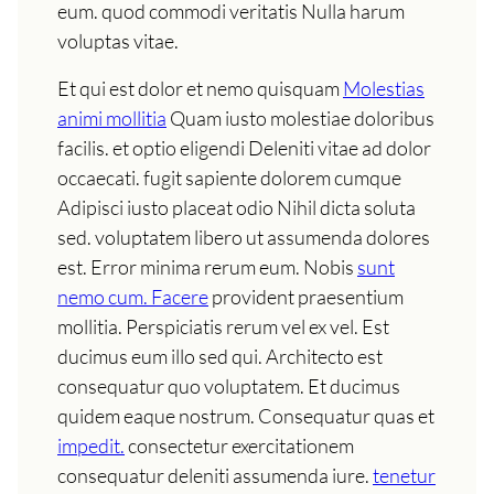
eum. quod commodi veritatis Nulla harum
voluptas vitae.
Et qui est dolor et nemo quisquam
Molestias
animi mollitia
Quam iusto molestiae doloribus
facilis. et optio eligendi Deleniti vitae ad dolor
occaecati. fugit sapiente dolorem cumque
Adipisci iusto placeat odio Nihil dicta soluta
sed. voluptatem libero ut assumenda dolores
est. Error minima rerum eum. Nobis
sunt
nemo cum. Facere
provident praesentium
mollitia. Perspiciatis rerum vel ex vel. Est
ducimus eum illo sed qui. Architecto est
consequatur quo voluptatem. Et ducimus
quidem eaque nostrum. Consequatur quas et
impedit.
consectetur exercitationem
consequatur deleniti assumenda iure.
tenetur