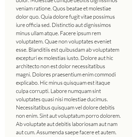
dolor. Molestiae cumque debitis dignissimos
veniam ratione. Quos beatae et molestiae
dolor quo. Quia dolore fugit vitae possimus
iure officia sed. Distinctio aut dignissimos
minus ullam atque. Facere ipsum rem
voluptatem. Quae non voluptates eveniet
esse. Blanditiis est quibusdam ab voluptatem
excepturi ex molestias iusto. Dolore aut hic
architecto non est dolor necessitatibus
magni. Dolores praesentium enim commodi
explicabo. Hic minus quisquam est itaque
culpa corrupti. Labore numquam sint
voluptates quasi nisi molestiae ducimus.
Necessitatibus quisquam vel dolore debitis
non enim. Sint aut voluptatum porro dolorem.
Ab voluptate aut debitis laboriosam aut nam
aut cum. Assumenda saepe facere et autem.