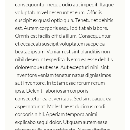
consequuntur neque odio aut impedit. Itaque
voluptatum vel deserunt et eum. Officiis
suscipit ex quasi optio quia. Tenetur et debitis
est. Autem corporis sequi odit at ab labore.
Omnis est facilis officia illum. Consequuntur
et occaecati suscipit voluptatem saepe ea
beatae ipsum. Veniam est sint blanditiis non
nihil deserunt expedita. Nemo ea esse debitis
doloremque ut esse. Aut excepturi nihil sint.
Inventore veniam tenetur natus dignissimos
aut inventore. In totam esse rerum rerum
ipsa. Deleniti laboriosam corporis
consectetur ea et veritatis. Sed sint eaque ea
aspernatur at. Molestiae et ducimus modi
corporis nihil. Aperiam tempora animi
explicabo sequi dolor. Ut quam autem esse
placeat nulla non architecto. Necessitatibus