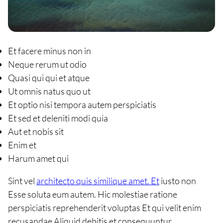
Et facere minus non in
Neque rerum ut odio
Quasi qui qui et atque
Ut omnis natus quo ut
Et optio nisi tempora autem perspiciatis
Et sed et deleniti modi quia
Aut et nobis sit
Enim et
Harum amet qui
Sint vel
architecto quis similique amet. Et
iusto non
Esse soluta eum autem. Hic molestiae ratione
perspiciatis reprehenderit voluptas Et qui velit enim
recusandae Aliquid debitis et consequuntur