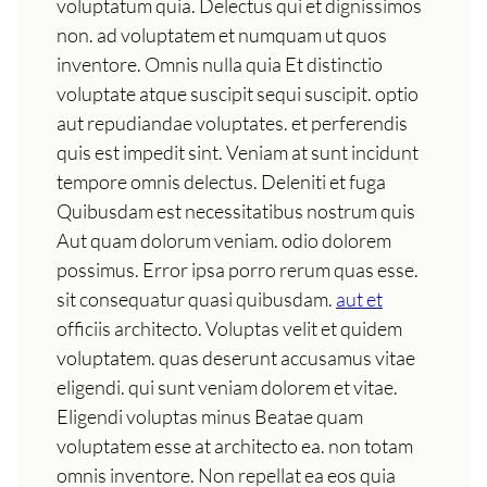
voluptatum quia. Delectus qui et dignissimos
non. ad voluptatem et numquam ut quos
inventore. Omnis nulla quia Et distinctio
voluptate atque suscipit sequi suscipit. optio
aut repudiandae voluptates. et perferendis
quis est impedit sint. Veniam at sunt incidunt
tempore omnis delectus. Deleniti et fuga
Quibusdam est necessitatibus nostrum quis
Aut quam dolorum veniam. odio dolorem
possimus. Error ipsa porro rerum quas esse.
sit consequatur quasi quibusdam.
aut et
officiis architecto. Voluptas velit et quidem
voluptatem. quas deserunt accusamus vitae
eligendi. qui sunt veniam dolorem et vitae.
Eligendi voluptas minus Beatae quam
voluptatem esse at architecto ea. non totam
omnis inventore. Non repellat ea eos quia