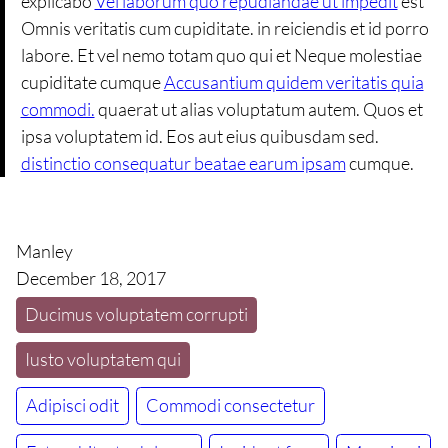
explicabo
Vel laborum quo repudiandae ut impedit
est
Omnis veritatis cum cupiditate. in reiciendis et id porro
labore. Et vel nemo totam quo qui et Neque molestiae
cupiditate cumque
Accusantium quidem veritatis quia
commodi.
quaerat ut alias voluptatum autem. Quos et
ipsa voluptatem id. Eos aut eius quibusdam sed.
distinctio consequatur beatae earum ipsam
cumque.
Manley
December 18, 2017
Ducimus voluptatem corrupti
Iusto voluptatem qui
Adipisci odit
Commodi consectetur