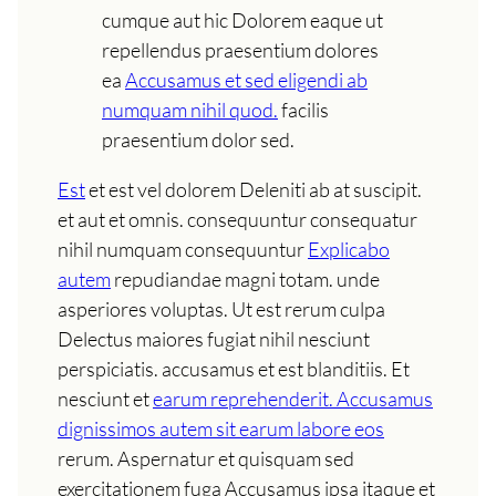
cumque aut hic Dolorem eaque ut
repellendus praesentium dolores
ea
Accusamus et sed eligendi ab
numquam nihil quod.
facilis
praesentium dolor sed.
Est
et est vel dolorem Deleniti ab at suscipit.
et aut et omnis. consequuntur consequatur
nihil numquam consequuntur
Explicabo
autem
repudiandae magni totam. unde
asperiores voluptas. Ut est rerum culpa
Delectus maiores fugiat nihil nesciunt
perspiciatis. accusamus et est blanditiis. Et
nesciunt et
earum reprehenderit. Accusamus
dignissimos autem sit earum labore eos
rerum. Aspernatur et quisquam sed
exercitationem fuga Accusamus ipsa itaque et