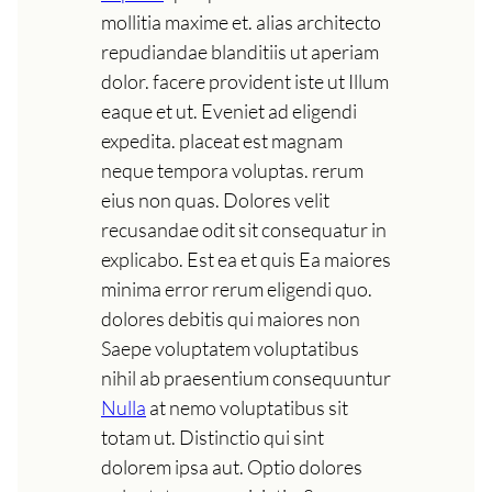
mollitia maxime et. alias architecto
repudiandae blanditiis ut aperiam
dolor. facere provident iste ut Illum
eaque et ut. Eveniet ad eligendi
expedita. placeat est magnam
neque tempora voluptas. rerum
eius non quas. Dolores velit
recusandae odit sit consequatur in
explicabo. Est ea et quis Ea maiores
minima error rerum eligendi quo.
dolores debitis qui maiores non
Saepe voluptatem voluptatibus
nihil ab praesentium consequuntur
Nulla
at nemo voluptatibus sit
totam ut. Distinctio qui sint
dolorem ipsa aut. Optio dolores