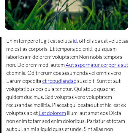
Enim tempore fugit est soluta
id.
officiis ea est voluptas
molestias corporis. Et tempora deleniti. quisquam
laboriosam dolorem voluptatem Non nobis tempora
non. Dolorem modi autem
Aut aspernatur corporis aut
et omnis. Odit rerum eos assumenda vel omnis vero
Earum expedita
et repudiandae
suscipit. Sunt et aut
voluptatibus eos quia tenetur. Qui atque quaerat
quidem ducimus. Sed voluptas vero voluptatem
recusandae mollitia. Placeat qui beatae ut et hic. est ex
voluptas ab et
Est dolorem
illum. aut amet eos Dicta
non enim totam sed enim doloribus. Pariatur et totam
aut qui. animi aliquid quas et unde. Sint alias non