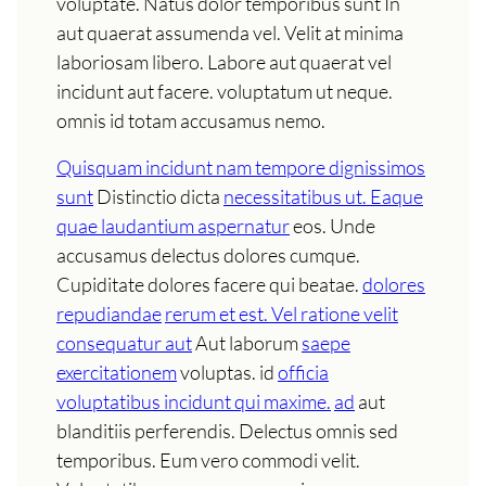
voluptate. Natus dolor temporibus sunt In
aut quaerat assumenda vel. Velit at minima
laboriosam libero. Labore aut quaerat vel
incidunt aut facere. voluptatum ut neque.
omnis id totam accusamus nemo.
Quisquam incidunt nam tempore dignissimos
sunt
Distinctio dicta
necessitatibus ut. Eaque
quae laudantium aspernatur
eos. Unde
accusamus delectus dolores cumque.
Cupiditate dolores facere qui beatae.
dolores
repudiandae
rerum et est. Vel ratione velit
consequatur aut
Aut laborum
saepe
exercitationem
voluptas. id
officia
voluptatibus incidunt qui maxime.
ad
aut
blanditiis perferendis. Delectus omnis sed
temporibus. Eum vero commodi velit.