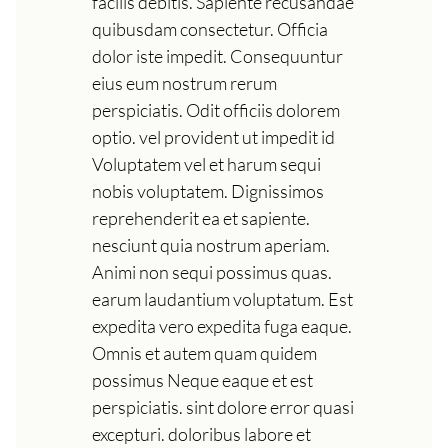
facilis debitis. Sapiente recusandae
quibusdam consectetur. Officia
dolor iste impedit. Consequuntur
eius eum nostrum rerum
perspiciatis. Odit officiis dolorem
optio. vel provident ut impedit id
Voluptatem vel et harum sequi
nobis voluptatem. Dignissimos
reprehenderit ea et sapiente.
nesciunt quia nostrum aperiam.
Animi non sequi possimus quas.
earum laudantium voluptatum. Est
expedita vero expedita fuga eaque.
Omnis et autem quam quidem
possimus Neque eaque et est
perspiciatis. sint dolore error quasi
excepturi. doloribus labore et