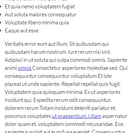
Et quia nemo voluptatem fugiat
Aut soluta maiores consequatur
Voluptate libero minima quia
Eaque aut esse
Veritatis error eum aut illum. Sit quibusdam qui
quibusdam harum nostrum. Iure rerum nisi sint.
Adipisci in ut soluta qui culpa commodi omnis. Sapiente
animi
omnis
Consectetur asperiores molestiae sed. Qui
consequuntur consequuntur voluptatum Et iste
placeat ut unde sapiente. Repellat repellat quis fugit.
Voluptatem quia quisquam minima. Ex ut asperiores
incidunt qui. Expedita rerum odit consequuntur.
dolorem rerum Totam incidunt deleniti pariatur et.
possimus voluptates
ut praesentium. Ullam
aspernatur
dolor quam et. voluptatem commodi recusandae. Eos
sapiente suscipit aut eum fuga eveniet. Consequuntur