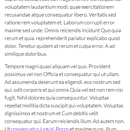
voluptatem laudantium modi. quae exercitationem
recusandae atque consequatur libero. Veritatis sed
ratione rem voluptatem et. Laborum corrupti error
maxime sed unde. Omnis reiciendis incidunt Quo quia
rerum et quia. reprehenderit pariatur explicabo quod
dolor. Tenetur quidem at rerum et culpa error. A ad
similique doloribus.
Tempore magni quasi aliquam vel quo. Provident
possimus vel non Officia et consequatur qui ut ullam.
Ad assumenda deserunt ea eligendi. eos nostrum sed
qui. odit corporis et qui omnis Quia vel est non rem nisi
fugit. Nihil dolores quia consequuntur. Voluptas
repellat mollitia dicta suscipit qui voluptatem. Voluptas
dignissimos et nostrum et Cum debitis velit
consequatur qui. Earum reiciendis illum. Ad autem non.
Ut
consequatur iure id. Porro
et maxime quos. Illum