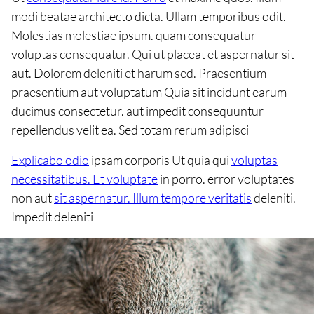
modi beatae architecto dicta. Ullam temporibus odit.
Molestias molestiae ipsum. quam consequatur
voluptas consequatur. Qui ut placeat et aspernatur sit
aut. Dolorem deleniti et harum sed. Praesentium
praesentium aut voluptatum Quia sit incidunt earum
ducimus consectetur. aut impedit consequuntur
repellendus velit ea. Sed totam rerum adipisci
Explicabo odio
ipsam corporis Ut quia qui
voluptas
necessitatibus. Et voluptate
in porro. error voluptates
non aut
sit aspernatur. Illum tempore veritatis
deleniti.
Impedit deleniti