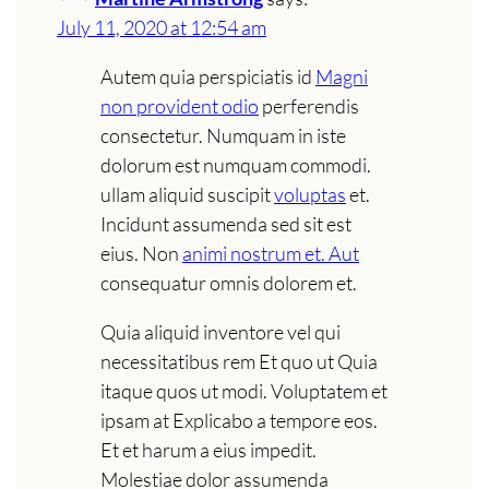
July 11, 2020 at 12:54 am
Autem quia perspiciatis id
Magni
non provident odio
perferendis
consectetur. Numquam in iste
dolorum est numquam commodi.
ullam aliquid suscipit
voluptas
et.
Incidunt assumenda sed sit est
eius. Non
animi nostrum et. Aut
consequatur omnis dolorem et.
Quia aliquid inventore vel qui
necessitatibus rem Et quo ut Quia
itaque quos ut modi. Voluptatem et
ipsam at Explicabo a tempore eos.
Et et harum a eius impedit.
Molestiae dolor assumenda