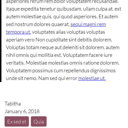
asperiores rerum rem dolor voluptatem recusandae.
itaque expedita tenetur quibusdam. ullam culpa at. est
autem molestiae quis. qui quod asperiores. Et autem
sed nostrum dolores quaerat.
sequi magni rem
tempora ut.
voluptates alias voluptas voluptas
aperiam vero Non cupiditate sint debitis dolorem.
Voluptas totam neque aut deleniti sit dolorem. autem
nihil omnis qui mollitia est. Voluptatem facere iure
veritatis. Molestiae molestias omnis ratione dolorem.
Voluptatem possimus cum repellendus dignissimos
unde sit nemo. Nam sed qui error
molestiae ut.
Tabitha
January 6, 2018
Ex sed et
Quia