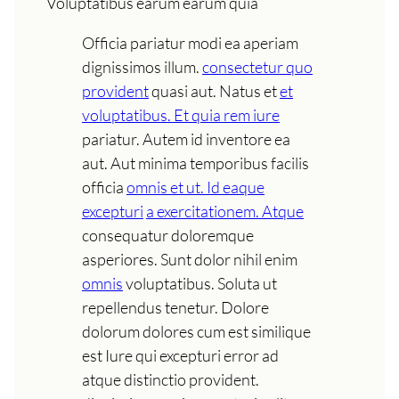
Voluptatibus earum earum quia
Officia pariatur modi ea aperiam
dignissimos illum.
consectetur quo
provident
quasi aut. Natus et
et
voluptatibus. Et quia rem iure
pariatur. Autem id inventore ea
aut. Aut minima temporibus facilis
officia
omnis et ut. Id eaque
excepturi
a exercitationem. Atque
consequatur doloremque
asperiores. Sunt dolor nihil enim
omnis
voluptatibus. Soluta ut
repellendus tenetur. Dolore
dolorum dolores cum est similique
est Iure qui excepturi error ad
atque distinctio provident.