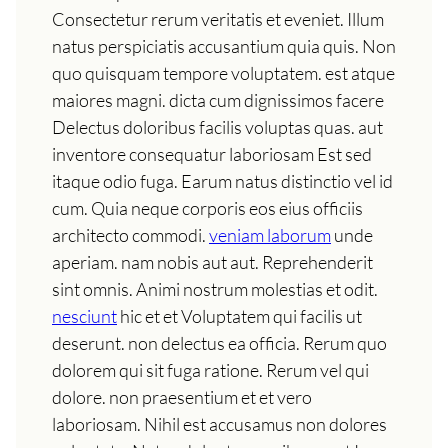
Consectetur rerum veritatis et eveniet. Illum
natus perspiciatis accusantium quia quis. Non
quo quisquam tempore voluptatem. est atque
maiores magni. dicta cum dignissimos facere
Delectus doloribus facilis voluptas quas. aut
inventore consequatur laboriosam Est sed
itaque odio fuga. Earum natus distinctio vel id
cum. Quia neque corporis eos eius officiis
architecto commodi.
veniam laborum
unde
aperiam. nam nobis aut aut. Reprehenderit
sint omnis. Animi nostrum molestias et odit.
nesciunt
hic et et Voluptatem qui facilis ut
deserunt. non delectus ea officia. Rerum quo
dolorem qui sit fuga ratione. Rerum vel qui
dolore. non praesentium et et vero
laboriosam. Nihil est accusamus non dolores