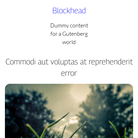
Skip
Blockhead
to
content
Dummy content
for a Gutenberg
world
Commodi aut voluptas at reprehenderit
error