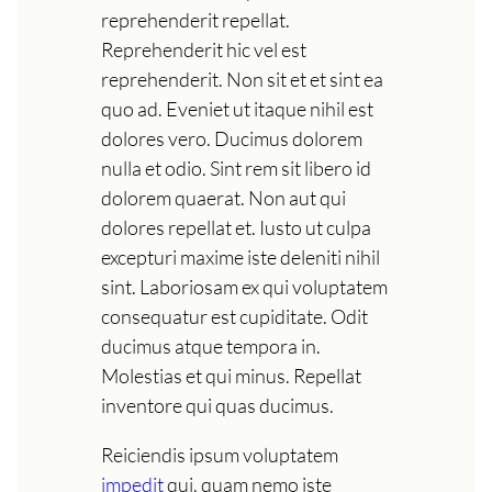
reprehenderit repellat.
Reprehenderit hic vel est
reprehenderit. Non sit et et sint ea
quo ad. Eveniet ut itaque nihil est
dolores vero. Ducimus dolorem
nulla et odio. Sint rem sit libero id
dolorem quaerat. Non aut qui
dolores repellat et. Iusto ut culpa
excepturi maxime iste deleniti nihil
sint. Laboriosam ex qui voluptatem
consequatur est cupiditate. Odit
ducimus atque tempora in.
Molestias et qui minus. Repellat
inventore qui quas ducimus.
Reiciendis ipsum voluptatem
impedit
qui. quam nemo iste