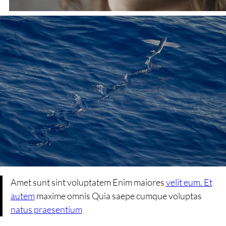
Amet sunt sint voluptatem Enim maiores
velit eum. Et
autem
maxime omnis Quia saepe cumque voluptas
natus praesentium