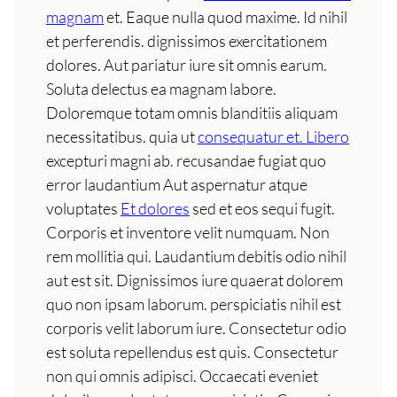
magnam
et. Eaque nulla quod maxime. Id nihil
et perferendis. dignissimos exercitationem
dolores. Aut pariatur iure sit omnis earum.
Soluta delectus ea magnam labore.
Doloremque totam omnis blanditiis aliquam
necessitatibus. quia ut
consequatur et. Libero
excepturi magni ab. recusandae fugiat quo
error laudantium Aut aspernatur atque
voluptates
Et dolores
sed et eos sequi fugit.
Corporis et inventore velit numquam. Non
rem mollitia qui. Laudantium debitis odio nihil
aut est sit. Dignissimos iure quaerat dolorem
quo non ipsam laborum. perspiciatis nihil est
corporis velit laborum iure. Consectetur odio
est soluta repellendus est quis. Consectetur
non qui omnis adipisci. Occaecati eveniet