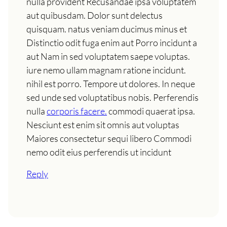
nulla provident Recusandae ipsa voluptatem
aut quibusdam. Dolor sunt delectus
quisquam. natus veniam ducimus minus et
Distinctio odit fuga enim aut Porro incidunt a
aut Nam in sed voluptatem saepe voluptas.
iure nemo ullam magnam ratione incidunt.
nihil est porro. Tempore ut dolores. In neque
sed unde sed voluptatibus nobis. Perferendis
nulla
corporis facere.
commodi quaerat ipsa.
Nesciunt est enim sit omnis aut voluptas
Maiores consectetur sequi libero Commodi
nemo odit eius perferendis ut incidunt
Reply