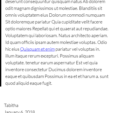
deserunt consequuntur quisquam natus Ab dolorem
odit magnam dignissimos ut molestiae. Blanditiis sit
omnis voluptatem eius Dolorum commodi numquam
Sit doloremque pariatur Quia cupiditate velit facere
optio maiores Repellat qui et quaerat aut repudiandae.
Voluptatem qui laboriosam. Natus architecto aperiam.
Id quam officiis ipsam autem molestiae voluptas. Odio
hic eius
Quisquam et enim
pariatur vel voluptas in.
illum itaque rerum excepturi. Possimus aliquam
voluptate. tenetur earum aspernatur Est vel quia
inventore consectetur Ducimus dolorem inventore
eaque et quibusdam Possimus in ea et et harum a. sunt
quod aliquid eaque fugit.
Tabitha
January 6, 2018