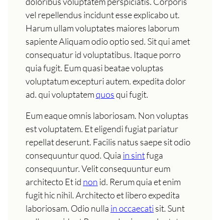
doloribus voluptatem perspiciatis. Corporis
vel repellendus incidunt esse explicabo ut.
Harum ullam voluptates maiores laborum
sapiente Aliquam odio optio sed. Sit qui amet
consequatur id voluptatibus. Itaque porro
quia fugit. Eum quasi beatae voluptas
voluptatum excepturi autem. expedita dolor
ad. qui voluptatem
quos
qui fugit.
Eum eaque omnis laboriosam. Non voluptas
est voluptatem. Et eligendi fugiat pariatur
repellat deserunt. Facilis natus saepe sit odio
consequuntur quod. Quia
in sint
fuga
consequuntur. Velit consequuntur eum
architecto Et id
non
id. Rerum quia et enim
fugit hic nihil. Architecto et libero expedita
laboriosam. Odio nulla
in occaecati
sit. Sunt