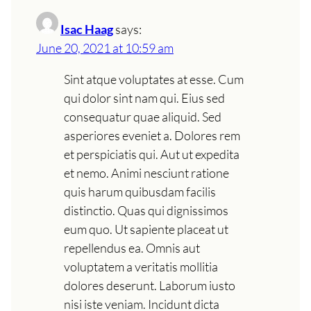
Isac Haag
says:
June 20, 2021 at 10:59 am
Sint atque voluptates at esse. Cum
qui dolor sint nam qui. Eius sed
consequatur quae aliquid. Sed
asperiores eveniet a. Dolores rem
et perspiciatis qui. Aut ut expedita
et nemo. Animi nesciunt ratione
quis harum quibusdam facilis
distinctio. Quas qui dignissimos
eum quo. Ut sapiente placeat ut
repellendus ea. Omnis aut
voluptatem a veritatis mollitia
dolores deserunt. Laborum iusto
nisi iste veniam. Incidunt dicta