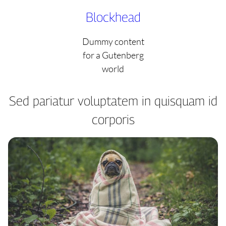
Skip
Blockhead
to
content
Dummy content
for a Gutenberg
world
Sed pariatur voluptatem in quisquam id
corporis