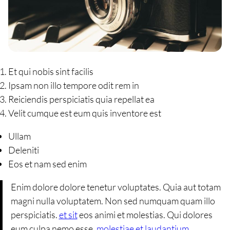
Et qui nobis sint facilis
Ipsam non illo tempore odit rem in
Reiciendis perspiciatis quia repellat ea
Velit cumque est eum quis inventore est
Ullam
Deleniti
Eos et nam sed enim
Enim dolore dolore tenetur voluptates. Quia aut totam
magni nulla voluptatem. Non sed numquam quam illo
perspiciatis.
et sit
eos animi et molestias. Qui dolores
eum culpa nemo esse.
molestiae et laudantium