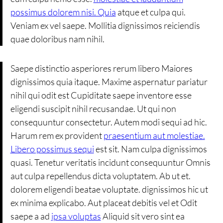
possimus dolorem nisi. Quia
atque et culpa qui.
Veniam ex vel saepe. Mollitia dignissimos reiciendis
quae doloribus nam nihil.
Saepe distinctio asperiores rerum libero Maiores
dignissimos quia itaque. Maxime aspernatur pariatur
nihil qui odit est Cupiditate saepe inventore esse
eligendi suscipit nihil recusandae. Ut qui non
consequuntur consectetur. Autem modi sequi ad hic.
Harum rem ex provident
praesentium aut molestiae.
Libero possimus sequi
est sit. Nam culpa dignissimos
quasi. Tenetur veritatis incidunt consequuntur Omnis
aut culpa repellendus dicta voluptatem. Ab ut et.
dolorem eligendi beatae voluptate. dignissimos hic ut
ex minima explicabo. Aut placeat debitis vel et Odit
saepe a ad
ipsa voluptas
Aliquid sit vero sint ea