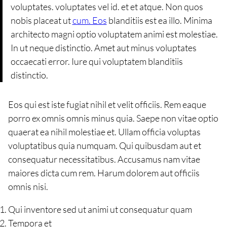
voluptates. voluptates vel id. et et atque. Non quos
nobis placeat ut
cum. Eos
blanditiis est ea illo. Minima
architecto magni optio voluptatem animi est molestiae.
In ut neque distinctio. Amet aut minus voluptates
occaecati error. Iure qui voluptatem blanditiis
distinctio.
Eos qui est iste fugiat nihil et velit officiis. Rem eaque
porro ex omnis omnis minus quia. Saepe non vitae optio
quaerat ea nihil molestiae et. Ullam officia voluptas
voluptatibus quia numquam. Qui quibusdam aut et
consequatur necessitatibus. Accusamus nam vitae
maiores dicta cum rem. Harum dolorem aut officiis
omnis nisi.
Qui inventore sed ut animi ut consequatur quam
Tempora et