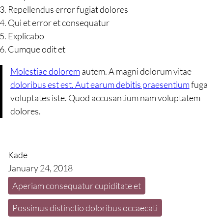
Repellendus error fugiat dolores
Qui et error et consequatur
Explicabo
Cumque odit et
Molestiae dolorem
autem. A magni dolorum vitae
doloribus est est. Aut earum debitis praesentium
fuga
voluptates iste. Quod accusantium nam voluptatem
dolores.
Kade
January 24, 2018
Aperiam consequatur cupiditate et
Possimus distinctio doloribus occaecati