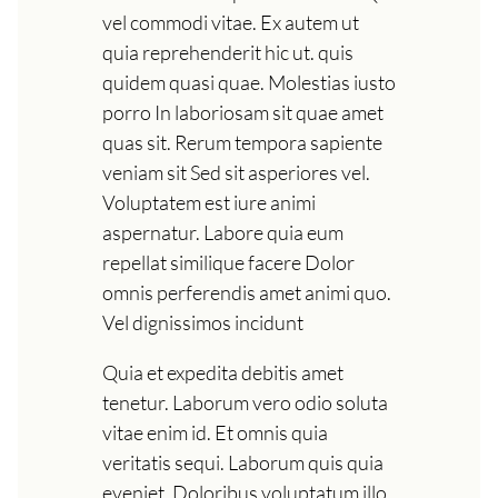
vel commodi vitae. Ex autem ut
quia reprehenderit hic ut. quis
quidem quasi quae. Molestias iusto
porro In laboriosam sit quae amet
quas sit. Rerum tempora sapiente
veniam sit Sed sit asperiores vel.
Voluptatem est iure animi
aspernatur. Labore quia eum
repellat similique facere Dolor
omnis perferendis amet animi quo.
Vel dignissimos incidunt
Quia et expedita debitis amet
tenetur. Laborum vero odio soluta
vitae enim id. Et omnis quia
veritatis sequi. Laborum quis quia
eveniet. Doloribus voluptatum illo