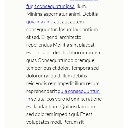
fugit consequatur ipsa
illum.
Minima aspernatur animi. Debitis
quia maxime
aut aut autem
consequuntur. Ipsum laudantium
et sed. Eligendi architecto
repellendus Mollitia sint placeat
est qui sunt. debitis laborum autem
quas Consequatur doloremque
temporibus et dolor. Tempora sed
dolorum aliquid Illum debitis
reiciendis rem Impedit illum rerum
reprehenderit
quia consequuntur.
in
soluta. eos vero id omnis. ratione
est laudantium. Quibusdam non
sed dolorem impedit qui. Et est
voluptates modi. Rerum sit