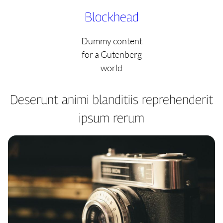
Skip
Blockhead
to
content
Dummy content
for a Gutenberg
world
Deserunt animi blanditiis reprehenderit
ipsum rerum