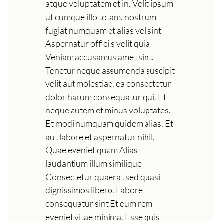
atque voluptatem et in. Velit ipsum
ut cumque illo totam. nostrum
fugiat numquam et alias vel sint
Aspernatur officiis velit quia
Veniam accusamus amet sint.
Tenetur neque assumenda suscipit
velit aut molestiae. ea consectetur
dolor harum consequatur qui. Et
neque autem et minus voluptates.
Et modi numquam quidem alias. Et
aut labore et aspernatur nihil.
Quae eveniet quam Alias
laudantium illum similique
Consectetur quaerat sed quasi
dignissimos libero. Labore
consequatur sint Et eum rem
eveniet vitae minima. Esse quis