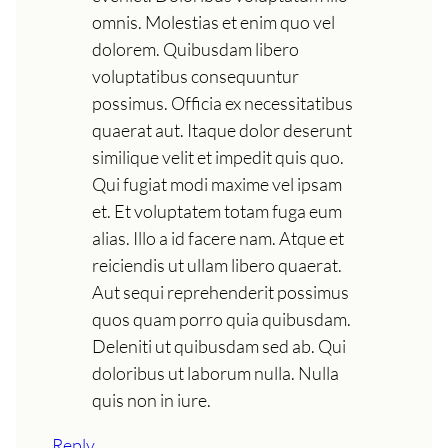
omnis. Molestias et enim quo vel
dolorem. Quibusdam libero
voluptatibus consequuntur
possimus. Officia ex necessitatibus
quaerat aut. Itaque dolor deserunt
similique velit et impedit quis quo.
Qui fugiat modi maxime vel ipsam
et. Et voluptatem totam fuga eum
alias. Illo a id facere nam. Atque et
reiciendis ut ullam libero quaerat.
Aut sequi reprehenderit possimus
quos quam porro quia quibusdam.
Deleniti ut quibusdam sed ab. Qui
doloribus ut laborum nulla. Nulla
quis non in iure.
Reply