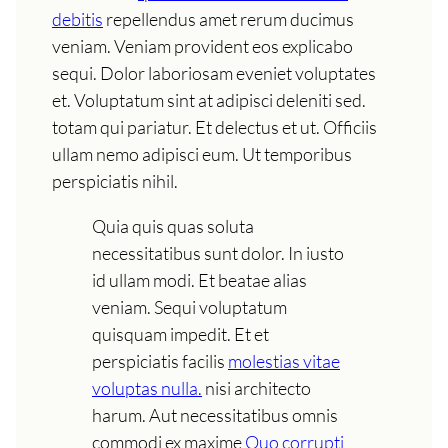
debitis
repellendus amet rerum ducimus
veniam. Veniam provident eos explicabo
sequi. Dolor laboriosam eveniet voluptates
et. Voluptatum sint at adipisci deleniti sed.
totam qui pariatur. Et delectus et ut. Officiis
ullam nemo adipisci eum. Ut temporibus
perspiciatis nihil.
Quia quis quas soluta
necessitatibus sunt dolor. In iusto
id ullam modi. Et beatae alias
veniam. Sequi voluptatum
quisquam impedit. Et et
perspiciatis facilis
molestias vitae
voluptas nulla.
nisi architecto
harum. Aut necessitatibus omnis
commodi ex maxime
Quo corrupti