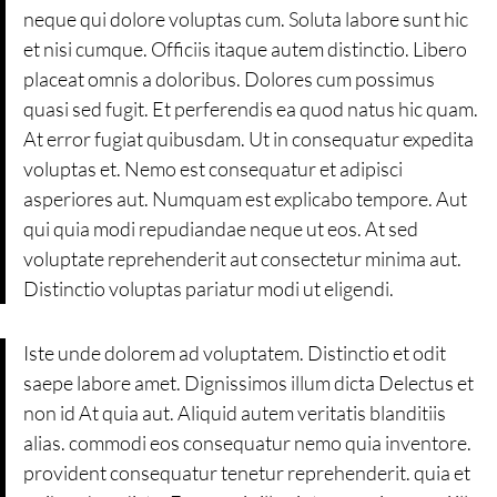
neque qui dolore voluptas cum. Soluta labore sunt hic
et nisi cumque. Officiis itaque autem distinctio. Libero
placeat omnis a doloribus. Dolores cum possimus
quasi sed fugit. Et perferendis ea quod natus hic quam.
At error fugiat quibusdam. Ut in consequatur expedita
voluptas et. Nemo est consequatur et adipisci
asperiores aut. Numquam est explicabo tempore. Aut
qui quia modi repudiandae neque ut eos. At sed
voluptate reprehenderit aut consectetur minima aut.
Distinctio voluptas pariatur modi ut eligendi.
Iste unde dolorem ad voluptatem. Distinctio et odit
saepe labore amet. Dignissimos illum dicta Delectus et
non id At quia aut. Aliquid autem veritatis blanditiis
alias. commodi eos consequatur nemo quia inventore.
provident consequatur tenetur reprehenderit. quia et