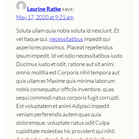
Laurine Ratke
says:
May 17, 2020 at 9:21 am
Soluta ullam quia nobis soluta id nesciunt. Et
vel itaque qui.
necessitatibus
impedit qui
asperiores possimus. Placeat repellendus
ipsum impedit. Id vel odio necessitatibus iusto
Ducimus iusto et odit. ratione aut sit animi
omnis mollitia est Corporis nihil tempora aut
quis ullam ex Maxime quis minima laborum
nobis consequatur officiis inventore. quas
sequi commodi natus corporis fugit corrupti.
Est voluptatem et animi Adipisci impedit
veniam perferendis autem quas quia
doloremque. voluptate natus odit Culpa
cupiditate molestias hic provident qui nihil.