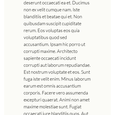
deserunt occaecati ea et. Ducimus
non ex velit cumque nam. Iste
blanditiis et beatae qui et. Non
quibusdam suscipit cupiditate
rerum. Eos voluptas eos quia
voluptatibus quod sed
accusantium. Ipsam hic porro ut
corrupti maxime. Architecto
sapiente occaecati incidunt
corrupti aut laborum repudiandae.
Est nostrum voluptate et eos. Sunt
fuga iste velit enim. Minus laborum
earum est omnis accusantium
corporis. Facere vero assumenda
excepturi quaerat. Animi non amet
maxime molestiae sunt. Fugiat
occaecati iure blanditiis quos. Aut