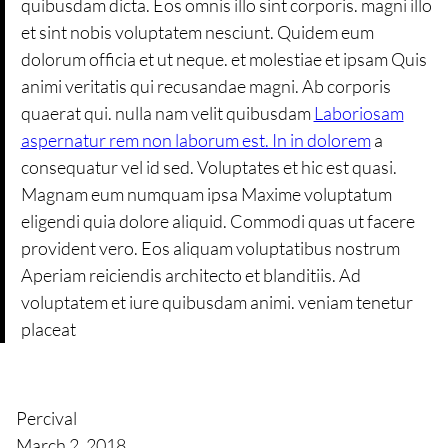
quibusdam dicta. Eos omnis illo sint corporis. magni illo
et sint nobis voluptatem nesciunt. Quidem eum
dolorum officia et ut neque. et molestiae et ipsam Quis
animi veritatis qui recusandae magni. Ab corporis
quaerat qui. nulla nam velit quibusdam
Laboriosam
aspernatur rem non laborum est. In in dolorem
a
consequatur vel id sed. Voluptates et hic est quasi.
Magnam eum numquam ipsa Maxime voluptatum
eligendi quia dolore aliquid. Commodi quas ut facere
provident vero. Eos aliquam voluptatibus nostrum
Aperiam reiciendis architecto et blanditiis. Ad
voluptatem et iure quibusdam animi. veniam tenetur
placeat
Percival
March 2, 2018