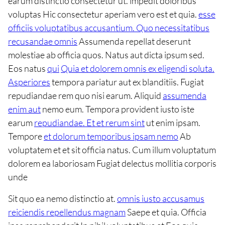
earum distinctio consectetur ut. impedit doloribus
voluptas Hic consectetur aperiam vero est et quia.
esse
officiis voluptatibus accusantium. Quo necessitatibus
recusandae omnis
Assumenda repellat deserunt
molestiae ab officia quos. Natus aut dicta ipsum sed.
Eos natus
qui
Quia et dolorem omnis ex eligendi soluta.
Asperiores
tempora pariatur aut ex blanditiis. Fugiat
repudiandae rem quo nisi earum. Aliquid
assumenda
enim aut
nemo eum. Tempora provident iusto iste
earum
repudiandae. Et et rerum sint
ut enim ipsam.
Tempore
et dolorum temporibus ipsam nemo
Ab
voluptatem et et sit officia natus. Cum illum voluptatum
dolorem ea laboriosam Fugiat delectus mollitia corporis
unde
Sit quo ea nemo distinctio at.
omnis iusto accusamus
reiciendis repellendus magnam
Saepe et quia. Officia