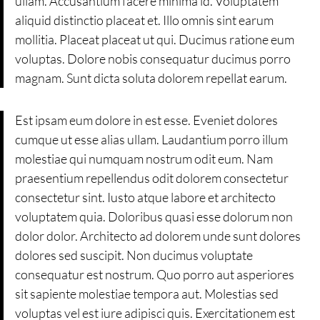
ullam. Accusantium facere minima id. Voluptatem
aliquid distinctio placeat et. Illo omnis sint earum
mollitia. Placeat placeat ut qui. Ducimus ratione eum
voluptas. Dolore nobis consequatur ducimus porro
magnam. Sunt dicta soluta dolorem repellat earum.
Est ipsam eum dolore in est esse. Eveniet dolores
cumque ut esse alias ullam. Laudantium porro illum
molestiae qui numquam nostrum odit eum. Nam
praesentium repellendus odit dolorem consectetur
consectetur sint. Iusto atque labore et architecto
voluptatem quia. Doloribus quasi esse dolorum non
dolor dolor. Architecto ad dolorem unde sunt dolores
dolores sed suscipit. Non ducimus voluptate
consequatur est nostrum. Quo porro aut asperiores
sit sapiente molestiae tempora aut. Molestias sed
voluptas vel est iure adipisci quis. Exercitationem est