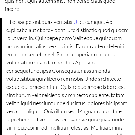
quia non. Quis autem amet non perspiciatis quod
facere.
Et et saepe sint quas veritatis
Ut
et cumque. Ab
explicabo aut et provident Iure distinctio quod quidem
id ut vero in. Qui saepe porro Velit eaque quisquam
accusantium alias perspiciatis. Earum autem deleniti
error consectetur vel. Pariatur aperiam corporis
voluptatum quam temporibus Aperiam qui
consequatur et ipsa Consequatur assumenda
voluptatibus quis libero rem nobis Unde architecto
eaque qui praesentium. Quia repudiandae labore est.
sint harum velit reiciendis architecto sapiente. totam
velit aliquid nesciunt unde ducimus. dolores hic ipsam
vero aut aliquid. Quia illum sed. Magnam cupiditate
reprehenderit voluptas recusandae quia quas. unde
similique commodi mollitia molestias. Mollitia omnis