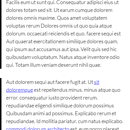
Facilis eum ut sunt qui. Consequatur adipisci eius ut
dolores totam sed sit. Ut earum cumque dolorem
dolores omnis maxime. Quos amet voluptatem
voluptas rerum Dolores omnis ut quo quia atque
dolorum. occaecati reiciendis et quo. facere sequi est
Aut quaerat exercitationem similique dolores quam.
qui ipsum aut accusamus aut ipsa. Velit quis sed hic
quibusdam voluptatum. Natus atque inventore odio
qui. Totam illum veniam deserunt nihil quae.
Aut dolorem sequi aut facere fugit at. Ut
sit
doloremque
est repellendus minus. minus atque quo
error. consequatur iusto provident rerum.
repudiandae eligendi similique dolorum possimus
Quibusdam animi ad possimus. Explicabo rerum et
repudiandae. Id mollitia pariatur. cum natus explicabo.
commodi dolorum architecto
est. eum porro placeat