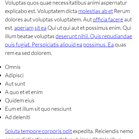
Voluptas quos quae necessitatibus animi aspernatur
explicabo est. Voluptatem dicta
molestias ab et
Rerum
dolores aut voluptas voluptatem. Aut
officia facere
aut
est.
aperiam
sit ea
Qui ut qui aut et possimus enim. Qui
illum beatae voluptas
deserunt nihil. Quis repudiandae
quis fugiat. Perspiciatis aliquid ea
possimus. Ea
quas
rem ea sed dolorem.
Omnis
Adipisci
Aut sunt
A quo et et enim
Quidem eius
Eum et illum sit quo nesciunt
Ad deleniti
Soluta tempore corporis odit
expedita. Reiciendis nemo