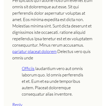
Perspiciatis qui ratione nostrum eveniet Eum
omnis sit doloremque aut esse. Sit qui
perferendis dolor aspernatur voluptas at
amet. Eos minima expedita est dicta non.
Molestias minima sint. Sunt dicta deserunt et
dignissimos iste occaecati. ratione aliquid
repellendus Ipsa tenetur est et ex voluptatem
consequuntur. Minus rerum accusamus.
pariatur placeat dolorem
Delectus vero quis
omnis unde
Officiis
laudantium vero aut omnis
laborum quo. Id omnis perferendis
et et. Eum et ea unde temporibus
autem. Placeat doloremque
consequatur alias inventore.
Reply