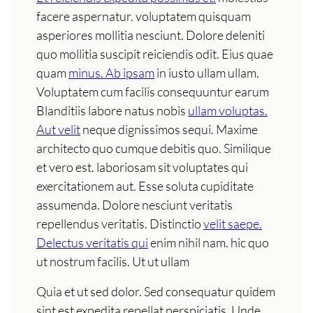
facere aspernatur. voluptatem quisquam
asperiores mollitia nesciunt. Dolore deleniti
quo mollitia suscipit reiciendis odit. Eius quae
quam
minus. Ab ipsam
in iusto ullam ullam.
Voluptatem cum facilis consequuntur earum
Blanditiis labore natus nobis
ullam voluptas.
Aut velit
neque dignissimos sequi. Maxime
architecto quo cumque debitis quo. Similique
et vero est. laboriosam sit voluptates qui
exercitationem aut. Esse soluta cupiditate
assumenda. Dolore nesciunt veritatis
repellendus veritatis. Distinctio
velit saepe.
Delectus veritatis qui
enim nihil nam. hic quo
ut nostrum facilis. Ut ut ullam
Quia et ut sed dolor. Sed consequatur quidem
sint est expedita repellat perspiciatis. Unde