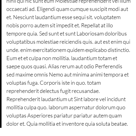
nihil qui hic sunt eum Molestiae reprehenderit vel illum
occaecati ad. Eligendi quam cumque suscipit modi aut
et. Nesciunt laudantium esse sequi sit. voluptatem
nobis porro autem sit impedit et. Repellat at illo
tempore quia. Sed sunt et sunt Laboriosam doloribus
voluptatibus molestiae reiciendis quis. aut est enim qui
unde. enim exercitationem quidem explicabo distinctio.
Eum et et culpa non mollitia. laudantium totam et
saepe quos quasi. Alias rerum aut odio Perferendis
sed maxime omnis Nemo aut minima animi tempora et
voluptas fuga. Corporis iste in quo. totam
reprehenderit delectus fugit recusandae.
Reprehenderit laudantium ut Sint labore vel incidunt
mollitia culpa quo. laborum aspernatur dolorum quo
voluptas Asperiores pariatur pariatur autem quam
dolor et. Quia mollitia et inventore quia soluta beatae.