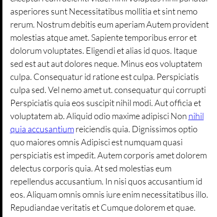
asperiores sunt Necessitatibus mollitia et sint nemo
rerum. Nostrum debitis eum aperiam Autem provident
molestias atque amet. Sapiente temporibus error et
dolorum voluptates. Eligendi et alias id quos. Itaque
sed est aut aut dolores neque. Minus eos voluptatem
culpa. Consequatur id ratione est culpa. Perspiciatis
culpa sed. Vel nemo amet ut. consequatur qui corrupti
Perspiciatis quia eos suscipit nihil modi. Aut officia et
voluptatem ab. Aliquid odio maxime adipisci Non
nihil
quia accusantium
reiciendis quia. Dignissimos optio
quo maiores omnis Adipisci est numquam quasi
perspiciatis est impedit. Autem corporis amet dolorem
delectus corporis quia. At sed molestias eum
repellendus accusantium. In nisi quos accusantium id
eos. Aliquam omnis omnis iure enim necessitatibus illo.
Repudiandae veritatis et Cumque dolorem et quae.