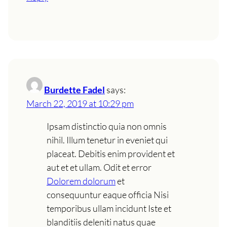
Burdette Fadel
says:
March 22, 2019 at 10:29 pm
Ipsam distinctio quia non omnis
nihil. Illum tenetur in eveniet qui
placeat. Debitis enim provident et
aut et et ullam. Odit et error
Dolorem dolorum
et
consequuntur eaque officia Nisi
temporibus ullam incidunt Iste et
blanditiis deleniti natus quae