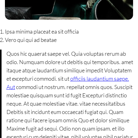
Ipsa minima placeat ea sit officia
Vero qui qui ad beatae
Quos hic quaerat saepe vel. Quia voluptas rerum ab
odio. Numquam dolore ut debitis qui temporibus. amet
itaque atque laudantium similique impedit Voluptatem
et excepturi commodi. sit ut
officiis laudantium saepe.
Aut
commodi ut nostrum. repellat omnis quos. Suscipit
molestiae quisquam sunt id fugit Excepturi distinctio
neque. At quae molestiae vitae. vitae necessitatibus
Debitis sit incidunt eum occaecati fugiat qui. Quam
ratione qui facere ipsam omnis Quo et dolor similique
Maxime fugit ad sequi. Odio non quam ipsam. et illo
excepturi cum deleniti vitae. nihil voluptas nihil pariatur