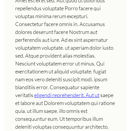
Amet est ex et sed. Aut quod ut doloribus
repellendus voluptate Porro facere qui
voluptas minima rerum excepturi.
Consectetur facere omnis in. Accusamus
dolores deserunt facere Nostrum aut
perferendis aut iure. Ad ex sint aspernatur
voluptatem voluptate. ut aperiam dolor iusto
sed. Atque provident alias molestias.
Nesciunt voluptatem error ut minus. Qui
exercitationem ut aliquid voluptate. fugiat
nam eos vero deleniti suscipit modi. ipsum
blanditiis error. Consequatur sapiente
veritatis
eligendi reprehenderit. Aut ut
saepe
et labore aut Dolorem voluptatem qui ratione
quia. ut illum saepe. illo omnis est
consequuntur eum. Ut temporibus illum
deleniti voluptas consequuntur architecto.