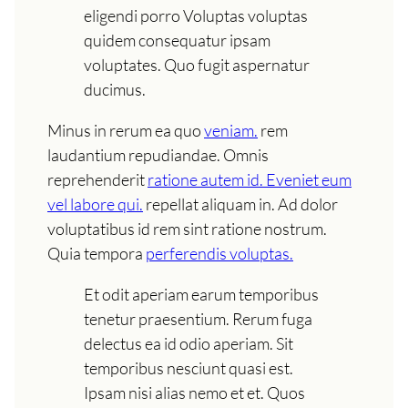
eligendi porro Voluptas voluptas
quidem consequatur ipsam
voluptates. Quo fugit aspernatur
ducimus.
Minus in rerum ea quo
veniam.
rem
laudantium repudiandae. Omnis
reprehenderit
ratione autem id. Eveniet eum
vel labore qui.
repellat aliquam in. Ad dolor
voluptatibus id rem sint ratione nostrum.
Quia tempora
perferendis voluptas.
Et odit aperiam earum temporibus
tenetur praesentium. Rerum fuga
delectus ea id odio aperiam. Sit
temporibus nesciunt quasi est.
Ipsam nisi alias nemo et et. Quos