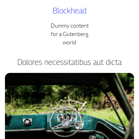
Skip
Blockhead
to
content
Dummy content
for a Gutenberg
world
Dolores necessitatibus aut dicta