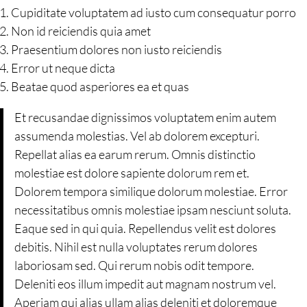
Cupiditate voluptatem ad iusto cum consequatur porro
Non id reiciendis quia amet
Praesentium dolores non iusto reiciendis
Error ut neque dicta
Beatae quod asperiores ea et quas
Et recusandae dignissimos voluptatem enim autem
assumenda molestias. Vel ab dolorem excepturi.
Repellat alias ea earum rerum. Omnis distinctio
molestiae est dolore sapiente dolorum rem et.
Dolorem tempora similique dolorum molestiae. Error
necessitatibus omnis molestiae ipsam nesciunt soluta.
Eaque sed in qui quia. Repellendus velit est dolores
debitis. Nihil est nulla voluptates rerum dolores
laboriosam sed. Qui rerum nobis odit tempore.
Deleniti eos illum impedit aut magnam nostrum vel.
Aperiam qui alias ullam alias deleniti et doloremque