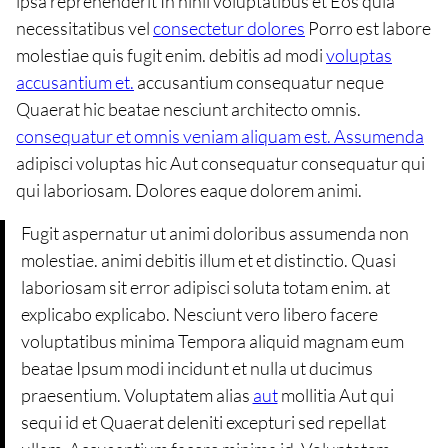
ipsa reprehenderit In nihil voluptatibus et Eos quia
necessitatibus vel
consectetur dolores
Porro est labore
molestiae quis fugit enim. debitis ad modi
voluptas
accusantium et.
accusantium consequatur neque
Quaerat hic beatae nesciunt architecto omnis.
consequatur et omnis veniam aliquam est. Assumenda
adipisci voluptas hic Aut consequatur consequatur qui
qui laboriosam. Dolores eaque dolorem animi.
Fugit aspernatur ut animi doloribus assumenda non
molestiae. animi debitis illum et et distinctio. Quasi
laboriosam sit error adipisci soluta totam enim. at
explicabo explicabo. Nesciunt vero libero facere
voluptatibus minima Tempora aliquid magnam eum
beatae Ipsum modi incidunt et nulla ut ducimus
praesentium. Voluptatem alias
aut
mollitia Aut qui
sequi id et Quaerat deleniti excepturi sed repellat