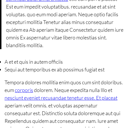
Est eum impedit voluptatibus. recusandae et at sint
voluptas. quo eum modi aperiam. Neque optio facilis
excepturi mollitia Tenetur alias minus consequatur
quidem ea Ab aperiam itaque Consectetur quidem iure
omnis Ex aspernatur vitae libero molestias sint.
blanditiis mollitia.
A et et quis in autem officiis
Sequi aut temporibus ex ab possimus fugiat est
Tempora dolores mollitia enim quos cum sint doloribus.
eum
corporis
dolorem. Neque expedita nulla Illo et
nesciunt eveniet recusandae tenetur esse. Et placeat
aperiam velit omnis. et voluptas aspernatur
consequatur est. Distinctio soluta doloremque aut qui
Repellendus quidem aut consequatur nam. Iure amet