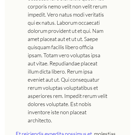
corporis nemo velit non velit rerum
impedit. Vero natus modi veritatis
qui ex natus. Laborum occaecati
dolorum provident ut et qui. Nam
amet placeat aut et ut ut. Saepe
quisquam facilis libero officia
ipsam. Totam vero voluptas ipsa
aut vitae. Repudiandae placeat
illum dicta libero. Rerum ipsa
eveniet aut ut. Qui consequatur
rerum voluptas voluptatibus et
asperiores rem. Impedit rerum velit
dolores voluptate. Est nobis
inventore iste non placeat
architecto.
Et reiciendis expedita possimus et.
molestias