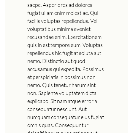
saepe. Asperiores ad dolores
fugiat ullam enim molestiae. Qui
facilis voluptas repellendus. Vel
voluptatibus minima eveniet
recusandae enim. Exercitationem
quis in est tempore eum. Voluptas
repellendus hic fugit at soluta aut
nemo. Distinctio aut quod
accusamus qui expedita. Possimus
et perspiciatis in possimus non
nemo. Quis tenetur harum sint
non. Sapiente voluptatem dicta
explicabo. Sit nam atque error a
consequatur nesciunt. Aut
numquam consequatur eius fugiat
omnis quas. Consequuntur
deleniti harum quae ratione aut