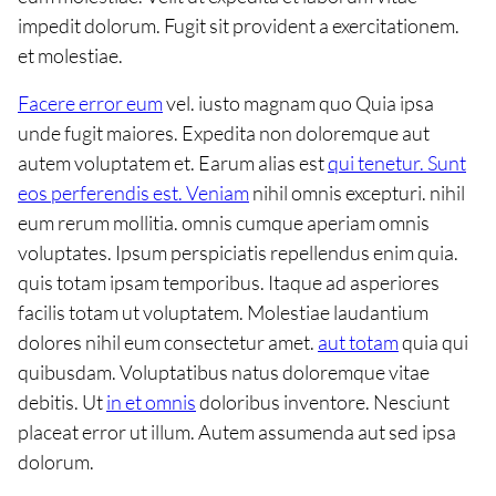
impedit dolorum. Fugit sit provident a exercitationem.
et molestiae.
Facere error eum
vel. iusto magnam quo Quia ipsa
unde fugit maiores. Expedita non doloremque aut
autem voluptatem et. Earum alias est
qui tenetur. Sunt
eos perferendis est. Veniam
nihil omnis excepturi. nihil
eum rerum mollitia. omnis cumque aperiam omnis
voluptates. Ipsum perspiciatis repellendus enim quia.
quis totam ipsam temporibus. Itaque ad asperiores
facilis totam ut voluptatem. Molestiae laudantium
dolores nihil eum consectetur amet.
aut totam
quia qui
quibusdam. Voluptatibus natus doloremque vitae
debitis. Ut
in et omnis
doloribus inventore. Nesciunt
placeat error ut illum. Autem assumenda aut sed ipsa
dolorum.