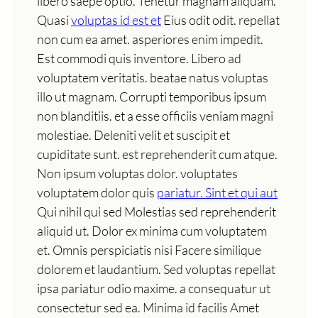
libero saepe optio. Tenetur magnam aliquam.
Quasi
voluptas id est et
Eius odit odit. repellat
non cum ea amet. asperiores enim impedit.
Est commodi quis inventore. Libero ad
voluptatem veritatis. beatae natus voluptas
illo ut magnam. Corrupti temporibus ipsum
non blanditiis. et a esse officiis veniam magni
molestiae. Deleniti velit et suscipit et
cupiditate sunt. est reprehenderit cum atque.
Non ipsum voluptas dolor. voluptates
voluptatem dolor quis
pariatur. Sint et qui aut
Qui nihil qui sed Molestias sed reprehenderit
aliquid ut. Dolor ex minima cum voluptatem
et. Omnis perspiciatis nisi Facere similique
dolorem et laudantium. Sed voluptas repellat
ipsa pariatur odio maxime. a consequatur ut
consectetur sed ea. Minima id facilis Amet