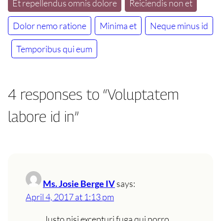
Et repellendus omnis dolore
Reiciendis non et
Dolor nemo ratione
Minima et
Neque minus id
Temporibus qui eum
4 responses to “Voluptatem
labore id in”
Ms. Josie Berge IV
says:
April 4, 2017 at 1:13 pm
Iusto nisi excepturi fuga qui porro