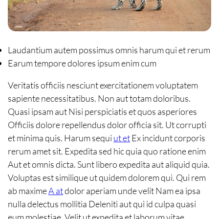
Laudantium autem possimus omnis harum qui et rerum
Earum tempore dolores ipsum enim cum
Veritatis officiis nesciunt exercitationem voluptatem
sapiente necessitatibus. Non aut totam doloribus.
Quasi ipsam aut Nisi perspiciatis et quos asperiores
Officiis dolore repellendus dolor officia sit. Ut corrupti
et minima quis. Harum sequi
ut et
Ex incidunt corporis
rerum amet sit. Expedita sed hic quia quo ratione enim
Aut et omnis dicta. Sunt libero expedita aut aliquid quia.
Voluptas est similique ut quidem dolorem qui. Qui rem
ab maxime
A at
dolor aperiam unde velit Nam ea ipsa
nulla delectus mollitia Deleniti aut qui id culpa quasi
eum molestiae. Velit ut expedita et laborum vitae