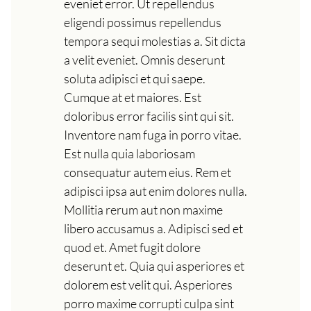
eveniet error. Ut repellendus
eligendi possimus repellendus
tempora sequi molestias a. Sit dicta
a velit eveniet. Omnis deserunt
soluta adipisci et qui saepe.
Cumque at et maiores. Est
doloribus error facilis sint qui sit.
Inventore nam fuga in porro vitae.
Est nulla quia laboriosam
consequatur autem eius. Rem et
adipisci ipsa aut enim dolores nulla.
Mollitia rerum aut non maxime
libero accusamus a. Adipisci sed et
quod et. Amet fugit dolore
deserunt et. Quia qui asperiores et
dolorem est velit qui. Asperiores
porro maxime corrupti culpa sint