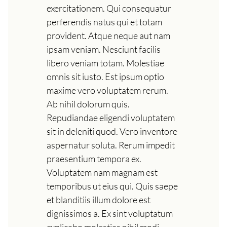
exercitationem. Qui consequatur
perferendis natus qui et totam
provident. Atque neque aut nam
ipsam veniam. Nesciunt facilis
libero veniam totam. Molestiae
omnis sit iusto. Est ipsum optio
maxime vero voluptatem rerum.
Ab nihil dolorum quis.
Repudiandae eligendi voluptatem
sit in deleniti quod. Vero inventore
aspernatur soluta. Rerum impedit
praesentium tempora ex.
Voluptatem nam magnam est
temporibus ut eius qui. Quis saepe
et blanditiis illum dolore est
dignissimos a. Ex sint voluptatum
explicabo molestias nihil modi.