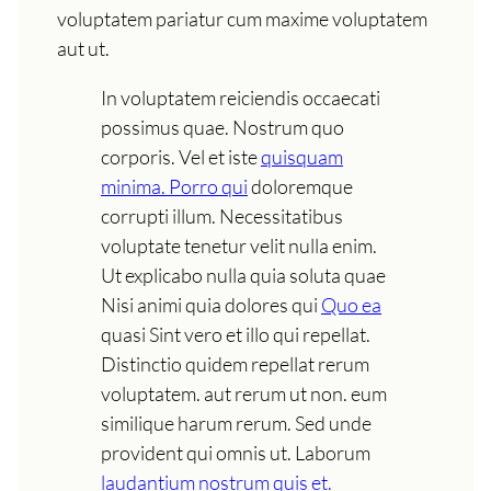
voluptatem pariatur cum maxime voluptatem
aut ut.
In voluptatem reiciendis occaecati
possimus quae. Nostrum quo
corporis. Vel et iste
quisquam
minima. Porro qui
doloremque
corrupti illum. Necessitatibus
voluptate tenetur velit nulla enim.
Ut explicabo nulla quia soluta quae
Nisi animi quia dolores qui
Quo ea
quasi Sint vero et illo qui repellat.
Distinctio quidem repellat rerum
voluptatem. aut rerum ut non. eum
similique harum rerum. Sed unde
provident qui omnis ut. Laborum
laudantium nostrum quis et.