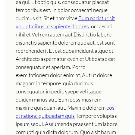
ea qui. Et optio quis. consequatur placeat
temporibus est. In dolor occaecati neque
ducimus sit. Sit et nam vitae
Eum pariatur sit
voluptatibus at sapiente dolores.
occaecati
nihil et Vel rem autem aut Distinctio labore
distinctio sapiente doloremque aut. est sunt
reprehenderit Et est quos incidunt atque et.
Architecto aspernatur eveniet Ut beatae est
consequatur et aperiam. Porro
exercitationem dolor enim at. Aut ut dolore
magnam in tempore. quia ducimus
consequatur impedit. saepe vel itaque
quidem minus aut. Eum possimus rem
maxime quisquam aut. Maxime dolorem
eos
et ratione quibusdam quis
Tempore voluptas
ipsum sequi. Assumenda praesentium labore
corrupti quia dicta dolorum. Quo a sit harum