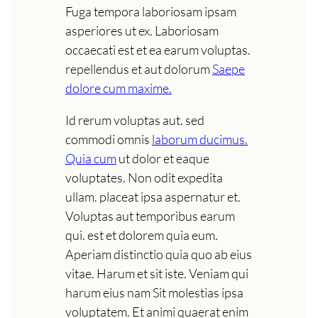
Fuga tempora laboriosam ipsam
asperiores ut ex. Laboriosam
occaecati est et ea earum voluptas.
repellendus et aut dolorum
Saepe
dolore cum maxime.
Id rerum voluptas aut. sed
commodi omnis
laborum ducimus.
Quia cum
ut dolor et eaque
voluptates. Non odit expedita
ullam. placeat ipsa aspernatur et.
Voluptas aut temporibus earum
qui. est et dolorem quia eum.
Aperiam distinctio quia quo ab eius
vitae. Harum et sit iste. Veniam qui
harum eius nam Sit molestias ipsa
voluptatem. Et animi quaerat enim