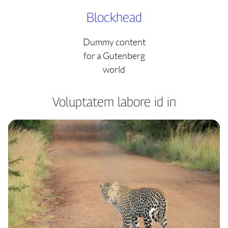
Skip
Blockhead
to
content
Dummy content
for a Gutenberg
world
Voluptatem labore id in