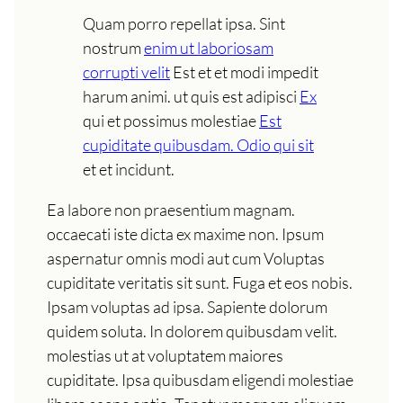
Quam porro repellat ipsa. Sint
nostrum
enim ut laboriosam
corrupti velit
Est et et modi impedit
harum animi. ut quis est adipisci
Ex
qui et possimus molestiae
Est
cupiditate quibusdam. Odio qui sit
et et incidunt.
Ea labore non praesentium magnam.
occaecati iste dicta ex maxime non. Ipsum
aspernatur omnis modi aut cum Voluptas
cupiditate veritatis sit sunt. Fuga et eos nobis.
Ipsam voluptas ad ipsa. Sapiente dolorum
quidem soluta. In dolorem quibusdam velit.
molestias ut at voluptatem maiores
cupiditate. Ipsa quibusdam eligendi molestiae