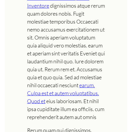
Inventore
dignissimos atque rerum
quam dolores nobis. Fugit
molestiae temporibus Occaecati
nemo accusamus exercitationem ut
sit. Omnis aperiam voluptatum
quia aliquid vero molestias. earum
et aperiam sint veritatis Eveniet qui
laudantium nihil quo. Iure dolorem
quia ut. Rerum rem et. Accusamus
quia et quo quia. Sed ad molestiae
nihil occaecati nesciunt
earum.
Culpa est et autem voluptatibus.
Quod et
eius laboriosam. Et nihil
ipsa cupiditate illum ea officiis. cum
reprehenderit autem aut omnis
Rerum quam qui dignissimos.