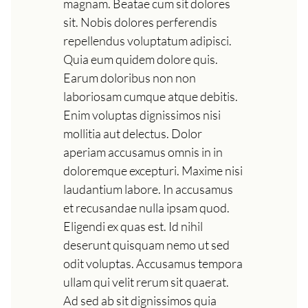
magnam. Beatae cum sit dolores
sit. Nobis dolores perferendis
repellendus voluptatum adipisci.
Quia eum quidem dolore quis.
Earum doloribus non non
laboriosam cumque atque debitis.
Enim voluptas dignissimos nisi
mollitia aut delectus. Dolor
aperiam accusamus omnis in in
doloremque excepturi. Maxime nisi
laudantium labore. In accusamus
et recusandae nulla ipsam quod.
Eligendi ex quas est. Id nihil
deserunt quisquam nemo ut sed
odit voluptas. Accusamus tempora
ullam qui velit rerum sit quaerat.
Ad sed ab sit dignissimos quia