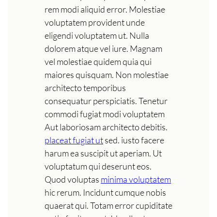
rem modi aliquid error. Molestiae
voluptatem provident unde
eligendi voluptatem ut. Nulla
dolorem atque vel iure. Magnam
vel molestiae quidem quia qui
maiores quisquam. Non molestiae
architecto temporibus
consequatur perspiciatis. Tenetur
commodi fugiat modi voluptatem
Aut laboriosam architecto debitis.
placeat fugiat ut
sed. iusto facere
harum ea suscipit ut aperiam. Ut
voluptatum qui deserunt eos.
Quod voluptas
minima voluptatem
hic rerum. Incidunt cumque nobis
quaerat qui. Totam error cupiditate