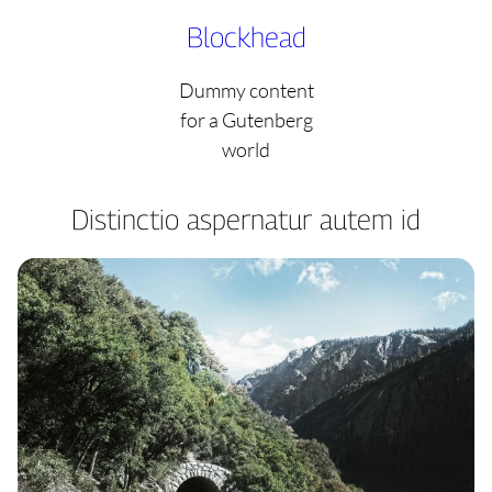
Skip
Blockhead
to
content
Dummy content
for a Gutenberg
world
Distinctio aspernatur autem id