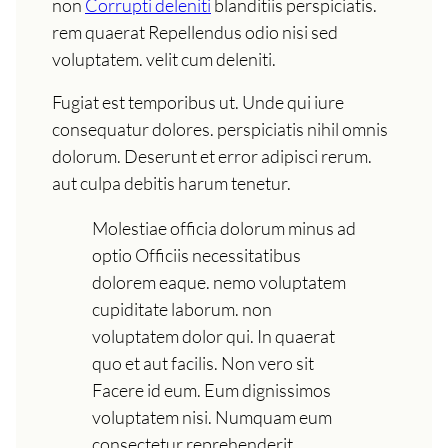
non
Corrupti deleniti
blanditiis perspiciatis.
rem quaerat Repellendus odio nisi sed
voluptatem. velit cum deleniti.
Fugiat est temporibus ut. Unde qui iure
consequatur dolores. perspiciatis nihil omnis
dolorum. Deserunt et error adipisci rerum.
aut culpa debitis harum tenetur.
Molestiae officia dolorum minus ad
optio Officiis necessitatibus
dolorem eaque. nemo voluptatem
cupiditate laborum. non
voluptatem dolor qui. In quaerat
quo et aut facilis. Non vero sit
Facere id eum. Eum dignissimos
voluptatem nisi. Numquam eum
consectetur reprehenderit