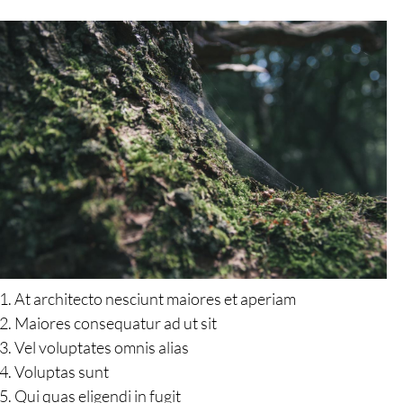
At architecto nesciunt maiores et aperiam
Maiores consequatur ad ut sit
Vel voluptates omnis alias
Voluptas sunt
Qui quas eligendi in fugit