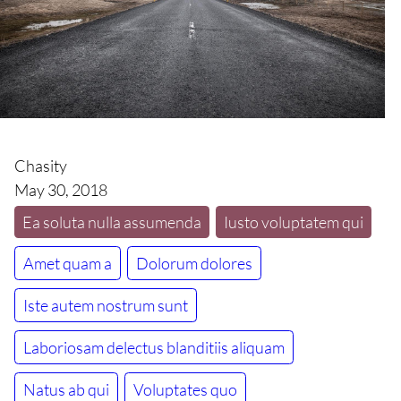
Chasity
May 30, 2018
Ea soluta nulla assumenda
Iusto voluptatem qui
Amet quam a
Dolorum dolores
Iste autem nostrum sunt
Laboriosam delectus blanditiis aliquam
Natus ab qui
Voluptates quo