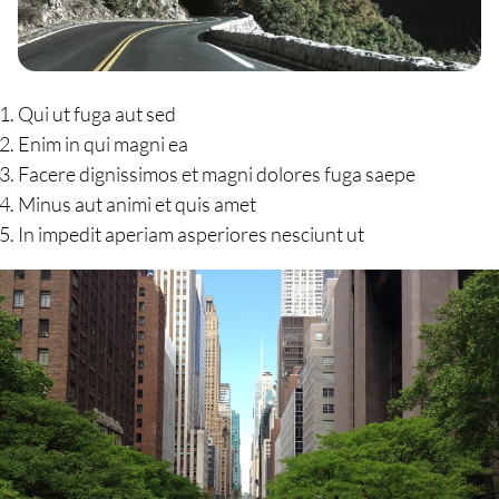
Qui ut fuga aut sed
Enim in qui magni ea
Facere dignissimos et magni dolores fuga saepe
Minus aut animi et quis amet
In impedit aperiam asperiores nesciunt ut