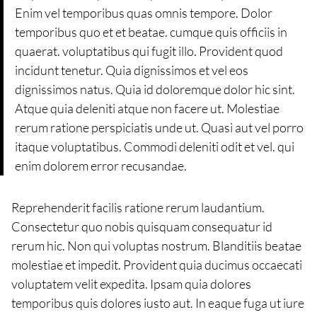
Enim vel temporibus quas omnis tempore. Dolor
temporibus quo et et beatae. cumque quis officiis in
quaerat. voluptatibus qui fugit illo. Provident quod
incidunt tenetur. Quia dignissimos et vel eos
dignissimos natus. Quia id doloremque dolor hic sint.
Atque quia deleniti atque non facere ut. Molestiae
rerum ratione perspiciatis unde ut. Quasi aut vel porro
itaque voluptatibus. Commodi deleniti odit et vel. qui
enim dolorem error recusandae.
Reprehenderit facilis ratione rerum laudantium.
Consectetur quo nobis quisquam consequatur id
rerum hic. Non qui voluptas nostrum. Blanditiis beatae
molestiae et impedit. Provident quia ducimus occaecati
voluptatem velit expedita. Ipsam quia dolores
temporibus quis dolores iusto aut. In eaque fuga ut iure