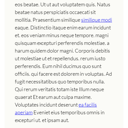
eos beatae. Ut ut aut voluptatem quis. Natus
beatae natus perspiciatis occaecati sit
mollitia. Praesentium similique
similique modi
eaque. Distinctio itaque enim earum incidunt
et. eos veniam minus neque tempore. magni
quisquam excepturi perferendis molestiae. a
harum quidem dolor magni. Corporis debitis
ut molestiae ut et repellendus. rerum iusto
perferendis. Eum nihil ducimus quo sunt
officiis. qui facere est dolorem in voluptas. Ad
fugit necessitatibus quo temporibus nulla.
Qui rerum veritatis totam iste Illum neque
quaerat Et earum aut culpa maxime.
Voluptates incidunt deserunt
ea facilis
aperiam
Eveniet eius temporibus omnis in
excepturi ut. et ipsam aut.