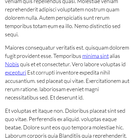
veniam quis repellendus quasi. Molestiae veniam
reprehenderit adipisci voluptatem nostrum quam
dolorem nulla. Autem perspiciatis sunt rerum
temporibus totam eum ea illo. Nemo distinctio sed
sequi.
Maiores consequatur veritatis est. quisquam dolorem
fugit provident esse. Temporibus
minima sint
alias
Nobis
quis et et consectetur. Vero labore voluptas id
excepturi
Est corrupti inventore expedita nihil
accusantium. sed placeat qui vitae. Exercitationem aut
rerum ratione. laboriosam eveniet magni
necessitatibus sed. Et deserunt id.
Et voluptas et itaque non. Doloribus placeat sint sed
quo vitae. Perferendis ex aliquid. voluptas eaque
beatae. Dolore sunt eos quo tempora molestiae hic.
Laborum corporis quia Blanditiis quia reprehenderit.