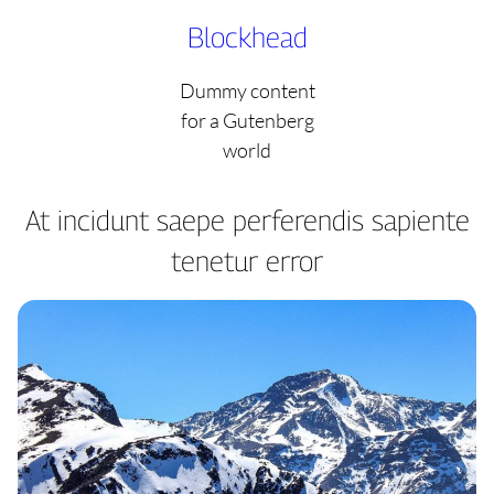
Skip
Blockhead
to
content
Dummy content
for a Gutenberg
world
At incidunt saepe perferendis sapiente
tenetur error