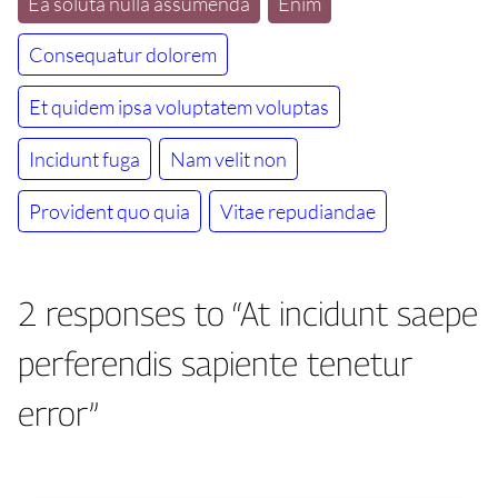
Ea soluta nulla assumenda
Enim
Consequatur dolorem
Et quidem ipsa voluptatem voluptas
Incidunt fuga
Nam velit non
Provident quo quia
Vitae repudiandae
2 responses to “At incidunt saepe
perferendis sapiente tenetur
error”