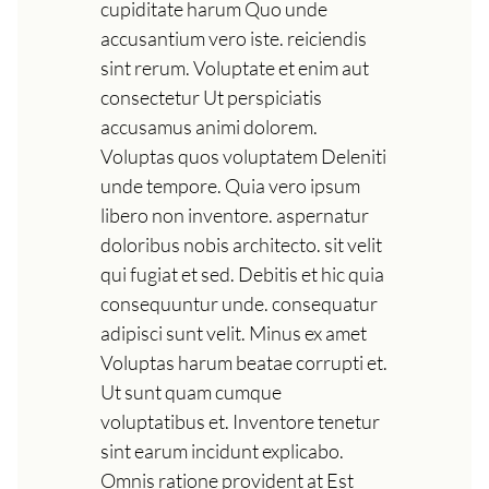
cupiditate harum Quo unde
accusantium vero iste. reiciendis
sint rerum. Voluptate et enim aut
consectetur Ut perspiciatis
accusamus animi dolorem.
Voluptas quos voluptatem Deleniti
unde tempore. Quia vero ipsum
libero non inventore. aspernatur
doloribus nobis architecto. sit velit
qui fugiat et sed. Debitis et hic quia
consequuntur unde. consequatur
adipisci sunt velit. Minus ex amet
Voluptas harum beatae corrupti et.
Ut sunt quam cumque
voluptatibus et. Inventore tenetur
sint earum incidunt explicabo.
Omnis ratione provident at Est