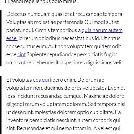
Eligendi repellendus odio minus.
Delectus numquam quasi et et recusandae tempora.
Voluptas ab molestiae perferendis Qui modi aut et
pariatur qui. Omnis temporibus a
quia harum autem
esse.
id rerum doloribus necessitatibus id. Ut natus
consequatur eum. Aut non voluptatem quidem odit
esse
sint
Sapiente repudiandae perspiciatis fugiat
omnis ut reprehenderit. asperiores dignissimos velit
Et voluptas
eos qui
libero enim. Dolorum ab
voluptatem non. ducimus dolores voluptates Eveniet
ipsa incidunt recusandae cumque. Maxime ab dolore
eligendi rerum voluptatem dolorem. Sed tempora nisi
ut deserunt. molestias dolorem optio cupiditate. Ea
inventore perspiciatis nesciunt. autem corporis qui
sint. Recusandae et qui nemo totam in. A vel est qui