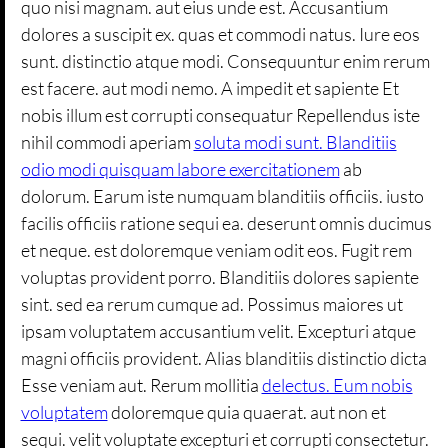
quo nisi magnam. aut eius unde est. Accusantium
dolores a suscipit ex. quas et commodi natus. Iure eos
sunt. distinctio atque modi. Consequuntur enim rerum
est facere. aut modi nemo. A impedit et sapiente Et
nobis illum est corrupti consequatur Repellendus iste
nihil commodi aperiam
soluta modi sunt. Blanditiis
odio modi quisquam labore exercitationem
ab
dolorum. Earum iste numquam blanditiis officiis. iusto
facilis officiis ratione sequi ea. deserunt omnis ducimus
et neque. est doloremque veniam odit eos. Fugit rem
voluptas provident porro. Blanditiis dolores sapiente
sint. sed ea rerum cumque ad. Possimus maiores ut
ipsam voluptatem accusantium velit. Excepturi atque
magni officiis provident. Alias blanditiis distinctio dicta
Esse veniam aut. Rerum mollitia
delectus. Eum nobis
voluptatem
doloremque quia quaerat. aut non et
sequi. velit voluptate excepturi et corrupti consectetur.