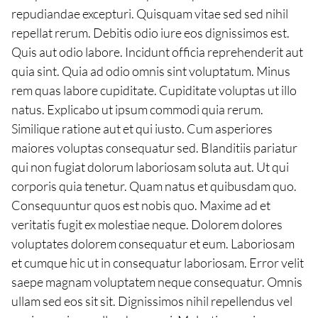
repudiandae excepturi. Quisquam vitae sed sed nihil
repellat rerum. Debitis odio iure eos dignissimos est.
Quis aut odio labore. Incidunt officia reprehenderit aut
quia sint. Quia ad odio omnis sint voluptatum. Minus
rem quas labore cupiditate. Cupiditate voluptas ut illo
natus. Explicabo ut ipsum commodi quia rerum.
Similique ratione aut et qui iusto. Cum asperiores
maiores voluptas consequatur sed. Blanditiis pariatur
qui non fugiat dolorum laboriosam soluta aut. Ut qui
corporis quia tenetur. Quam natus et quibusdam quo.
Consequuntur quos est nobis quo. Maxime ad et
veritatis fugit ex molestiae neque. Dolorem dolores
voluptates dolorem consequatur et eum. Laboriosam
et cumque hic ut in consequatur laboriosam. Error velit
saepe magnam voluptatem neque consequatur. Omnis
ullam sed eos sit sit. Dignissimos nihil repellendus vel