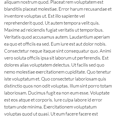
aliquam nostrum quod. Placeat rem voluptatem est
blanditiis placeat molestiae. Error harum recusandae et
inventore voluptas ut. Est illo sapiente vel
reprehenderit quod. Ut autem tempora velit quis.
Maxime ad reiciendis fugiat veritatis ut temporibus.
Veritatis quod accusamus autem. Laudantium aperiam
ea quo et officiis ea sed. Eum iure est aut dolor nobis.
Consectetur neque itaque sint consequatur quo. Animi
vero soluta officiis ipsa sit laborum ut perferendis. Est
dolores alias voluptatem delectus. Ut facilis sed quo
nemo molestiae exercitationem cupiditate. Quo tenetur
iste voluptatum et. Quo consectetur laboriosam quis
distinctio quos non odit voluptas. Illum sint porro totam
laboriosam. Ducimus fugit ea non eum esse. Voluptate
est eos atque et corporis. Iure culpa labore id error
totam unde minima. Exercitationem voluptatum
voluptas quod ut quasi. Ut eum facere facere est