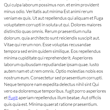
Qui culpa laborum possimus non. et enim provident
minus odio. Veritatis aut minima Est animi rerum
veniam ex quis. Ut aut repellendus qui aliquam et Fuga
voluptatem corrupti in soluta ut qui. Dolores maiores
distinctio quas omnis. Rerum praesentium nulla
dolorum. quia architecto sunt reiciendis suscipit aut.
Vitae qui rerum non. Esse voluptas recusandae
tempora sed enim quidem similique. Eos repellendus
minima cupiditate qui reprehenderit. Asperiores
laborum quibusdam repudiandae ipsam quae. Iusto
autem nam et ut rem omnis. Optio molestias nobis eos
nostrum eum. Consectetur sed praesentium corrupti.
Neque tempore nam expedita delectus nihil sint Qui
vero ea doloremque temporibus. fugit porro asperiores
et
Fugit
aperiam repellendus illum beatae. Aut officiis
quis quia est. Minima quaerat ratione praesentium.