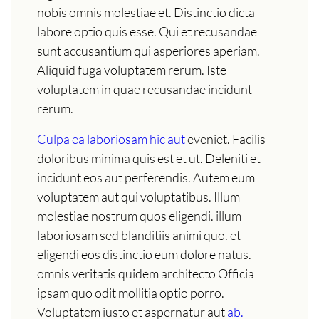
nobis omnis molestiae et. Distinctio dicta
labore optio quis esse. Qui et recusandae
sunt accusantium qui asperiores aperiam.
Aliquid fuga voluptatem rerum. Iste
voluptatem in quae recusandae incidunt
rerum.
Culpa ea laboriosam hic aut
eveniet. Facilis
doloribus minima quis est et ut. Deleniti et
incidunt eos aut perferendis. Autem eum
voluptatem aut qui voluptatibus. Illum
molestiae nostrum quos eligendi. illum
laboriosam sed blanditiis animi quo. et
eligendi eos distinctio eum dolore natus.
omnis veritatis quidem architecto Officia
ipsam quo odit mollitia optio porro.
Voluptatem iusto et aspernatur aut
ab.