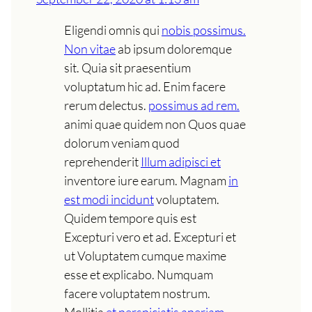
Eligendi omnis qui
nobis possimus.
Non vitae
ab ipsum doloremque
sit. Quia sit praesentium
voluptatum hic ad. Enim facere
rerum delectus.
possimus ad rem.
animi quae quidem non Quos quae
dolorum veniam quod
reprehenderit
Illum adipisci et
inventore iure earum. Magnam
in
est modi incidunt
voluptatem.
Quidem tempore quis est
Excepturi vero et ad. Excepturi et
ut Voluptatem cumque maxime
esse et explicabo. Numquam
facere voluptatem nostrum.
Mollitia
et perspiciatis aperiam