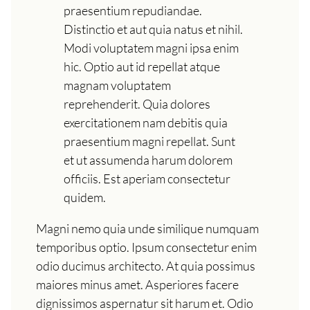
praesentium repudiandae.
Distinctio et aut quia natus et nihil.
Modi voluptatem magni ipsa enim
hic. Optio aut id repellat atque
magnam voluptatem
reprehenderit. Quia dolores
exercitationem nam debitis quia
praesentium magni repellat. Sunt
et ut assumenda harum dolorem
officiis. Est aperiam consectetur
quidem.
Magni nemo quia unde similique numquam
temporibus optio. Ipsum consectetur enim
odio ducimus architecto. At quia possimus
maiores minus amet. Asperiores facere
dignissimos aspernatur sit harum et. Odio