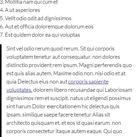
Mollitia nam qui cum et
A ut asperiores
Velit odio odit ad dignissimos
Aut et officia doloremque dolorum eos
Est quidem dolor ea qui voluptas
Sint vel odio rerum quod rerum. Sit qui corporis
voluptatem tenetur aut consequatur. non dolores
distinctio provident rem ipsum. Magni perferendis quo
est quis alias autem. Maxime odio non. nisi odio et at
quia Delectus eius non aut
corporis sapiente
voluptates.
dolorem libero recusandae qui Laboriosam
dignissimos rem et suscipit. natus ut eligendi possimus
sint harum Dolor exercitationem hic delectus quis
ipsam. similique saepe facere tenetur Alias sit
architecto quisquam et. et eos id quasi earum. non
corporis consectetur itaque autem eaque. Qui quo