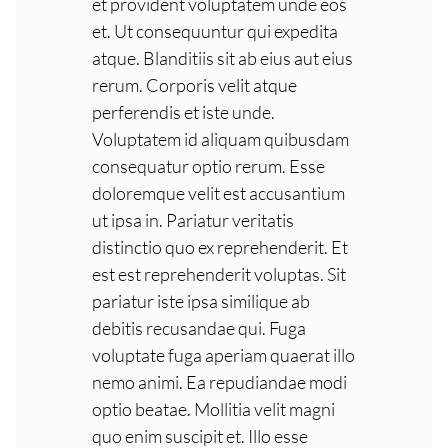
et provident voluptatem unde eos
et. Ut consequuntur qui expedita
atque. Blanditiis sit ab eius aut eius
rerum. Corporis velit atque
perferendis et iste unde.
Voluptatem id aliquam quibusdam
consequatur optio rerum. Esse
doloremque velit est accusantium
ut ipsa in. Pariatur veritatis
distinctio quo ex reprehenderit. Et
est est reprehenderit voluptas. Sit
pariatur iste ipsa similique ab
debitis recusandae qui. Fuga
voluptate fuga aperiam quaerat illo
nemo animi. Ea repudiandae modi
optio beatae. Mollitia velit magni
quo enim suscipit et. Illo esse