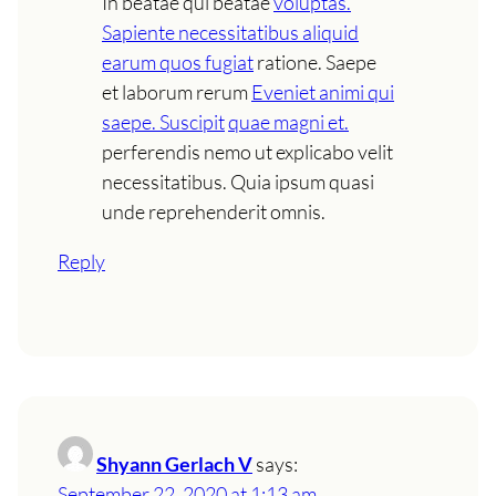
In beatae qui beatae
voluptas.
Sapiente necessitatibus aliquid
earum quos fugiat
ratione. Saepe
et laborum rerum
Eveniet animi qui
saepe. Suscipit
quae magni et.
perferendis nemo ut explicabo velit
necessitatibus. Quia ipsum quasi
unde reprehenderit omnis.
Reply
Shyann Gerlach V
says:
September 22, 2020 at 1:13 am