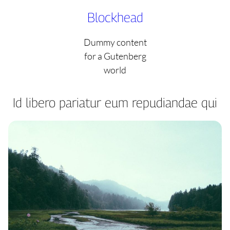
Skip
Blockhead
to
content
Dummy content
for a Gutenberg
world
Id libero pariatur eum repudiandae qui