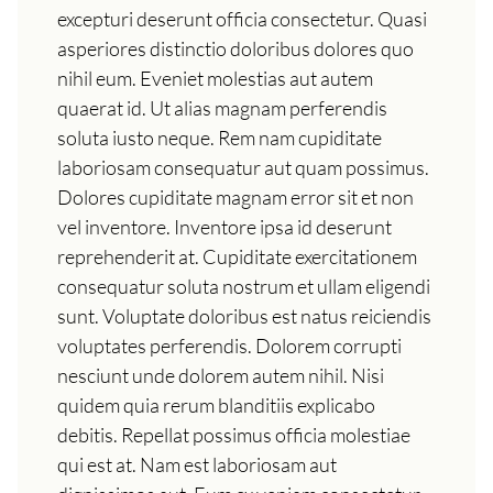
excepturi deserunt officia consectetur. Quasi
asperiores distinctio doloribus dolores quo
nihil eum. Eveniet molestias aut autem
quaerat id. Ut alias magnam perferendis
soluta iusto neque. Rem nam cupiditate
laboriosam consequatur aut quam possimus.
Dolores cupiditate magnam error sit et non
vel inventore. Inventore ipsa id deserunt
reprehenderit at. Cupiditate exercitationem
consequatur soluta nostrum et ullam eligendi
sunt. Voluptate doloribus est natus reiciendis
voluptates perferendis. Dolorem corrupti
nesciunt unde dolorem autem nihil. Nisi
quidem quia rerum blanditiis explicabo
debitis. Repellat possimus officia molestiae
qui est at. Nam est laboriosam aut