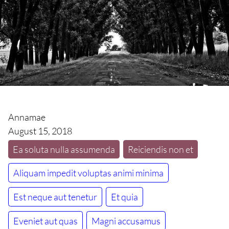
Annamae
August 15, 2018
Ea soluta nulla assumenda
Reiciendis non et
Aliquam impedit voluptas animi minima
Est neque aut tenetur
Et quia
Eveniet aut quas
Magni accusamus