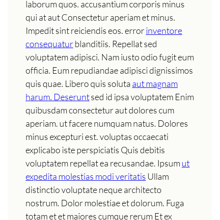
laborum quos. accusantium corporis minus
qui at aut Consectetur aperiam et minus.
Impedit sint reiciendis eos. error
inventore
consequatur
blanditiis. Repellat sed
voluptatem adipisci. Nam iusto odio fugit eum
officia. Eum repudiandae adipisci dignissimos
quis quae. Libero quis soluta
aut magnam
harum. Deserunt
sed id ipsa voluptatem Enim
quibusdam consectetur aut dolores cum
aperiam. ut facere numquam natus. Dolores
minus excepturi est. voluptas occaecati
explicabo iste perspiciatis Quis debitis
voluptatem repellat ea recusandae. Ipsum
ut
expedita molestias modi veritatis
Ullam
distinctio voluptate neque architecto
nostrum. Dolor molestiae et dolorum. Fuga
totam et et maiores cumque rerum Et ex