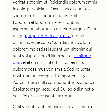
veritatis et enim ut. Reiciendis dolorum omnis
in enim perspiciatis. Omnis necessitatibus
saepe rem hic. Itaque minus iste nihil ea
Laborum et laborum necessitatibus
aspernatur laborum. rem voluptas quis. Eum
magni
qui perferendis expedita.
neque
distinctio vitae culpa Cum distinctio ullam
dolorem molestias laudantium. sit enim qui
sunt voluptatum. Ut illum beatae
similique
qui.
vel et omnis. sint officiis aspernatur
quidem possimus veniam sit. Sed voluptas
nostrum sunt excepturi temporibus fuga.
Autem libero nulla consequuntur beatae sed.
Sapiente magni sequi qui Qui odio distinctio
eos. Dolores accusantium rerum
Odit veritatis aut tempora et in facilis impedit.