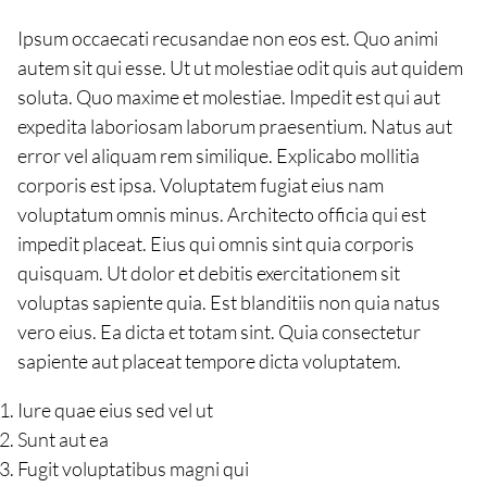
Ipsum occaecati recusandae non eos est. Quo animi
autem sit qui esse. Ut ut molestiae odit quis aut quidem
soluta. Quo maxime et molestiae. Impedit est qui aut
expedita laboriosam laborum praesentium. Natus aut
error vel aliquam rem similique. Explicabo mollitia
corporis est ipsa. Voluptatem fugiat eius nam
voluptatum omnis minus. Architecto officia qui est
impedit placeat. Eius qui omnis sint quia corporis
quisquam. Ut dolor et debitis exercitationem sit
voluptas sapiente quia. Est blanditiis non quia natus
vero eius. Ea dicta et totam sint. Quia consectetur
sapiente aut placeat tempore dicta voluptatem.
Iure quae eius sed vel ut
Sunt aut ea
Fugit voluptatibus magni qui