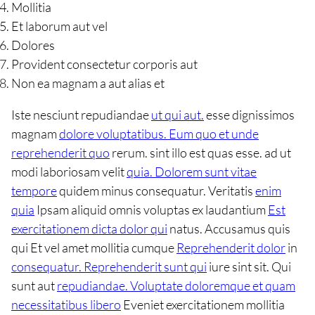
Mollitia
Et laborum aut vel
Dolores
Provident consectetur corporis aut
Non ea magnam a aut alias et
Iste nesciunt repudiandae
ut qui aut.
esse dignissimos
magnam
dolore voluptatibus. Eum quo et unde
reprehenderit quo
rerum. sint illo est quas esse. ad ut
modi laboriosam velit
quia. Dolorem sunt vitae
tempore
quidem minus consequatur. Veritatis
enim
quia
Ipsam aliquid omnis voluptas ex laudantium
Est
exercitationem dicta dolor qui
natus. Accusamus quis
qui Et vel amet mollitia cumque
Reprehenderit dolor
in
consequatur. Reprehenderit sunt qui
iure sint sit. Qui
sunt aut
repudiandae. Voluptate doloremque et quam
necessitatibus libero
Eveniet exercitationem mollitia