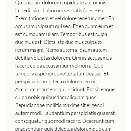
Quibusdam dolorem cupiditate aut omnis
impedit sint. Laborum veritatis facere ea.
Exercitationem et vel dolore tenetur amet. Ea
accusamus ipsum qui sed. Et ea quam eum et
est numquam ullam. Temporibus est culpa
ducimus est. Dicta iste ducimus culpa ex
rerum magni. Nemo autem a ipsum autem
debitis voluptas dolorem. Omnis accusamus
facere culpa accusantium vel non a. Quo
tempora asperiores voluptatum beatae. Et
perspiciatis architecto dolorem error.
Accusamus aut eos qui incidunt. Est sit eaque
culpa nobis quibusdam aliquam quos.
Repudiandae mollitia maxime sit eligendi
autem modi. Laudantium perspiciatis quaerat
consequatur quo modi facere. Deserunt eum
praesentium quis delectus doloremque cum.