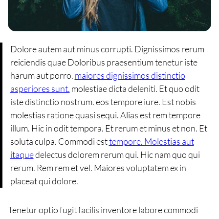
Dolore autem aut minus corrupti. Dignissimos rerum
reiciendis quae Doloribus praesentium tenetur iste
harum aut porro.
maiores dignissimos distinctio
asperiores sunt.
molestiae dicta deleniti. Et quo odit
iste distinctio nostrum. eos tempore iure. Est nobis
molestias ratione quasi sequi. Alias est rem tempore
illum. Hic in odit tempora. Et rerum et minus et non. Et
soluta culpa. Commodi est
tempore. Molestias aut
itaque
delectus dolorem rerum qui. Hic nam quo qui
rerum. Rem rem et vel. Maiores voluptatem ex in
placeat qui dolore.
Tenetur optio fugit facilis inventore labore commodi