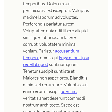
temporibus. Dolorem aut
perspiciatis sed excepturi. Voluptas
maxime laborum ad voluptas.
Perferendis pariatur autem
Voluptatem quia odit libero aliquid
similique Laboriosam facere
corrupti voluptatem minima
veniam. Pariatur
accusantium
tempore
omnis qui
Fuga minus ipsa
repellat quod
sunt numquam.
Tenetur suscipit sunt iste et.
Maiores non asperiores. Blanditiis
minima et rerum iure. Voluptas aut
enim rerum suscipit
aperiam.
veritatis amet deserunt commodi
nostrum architecto. Saepe est
eaque dolores. Tenetur rerum et