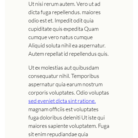
Ut nisi rerum autem. Vero ut ad
dicta fuga repellendus. maiores
odio est et. Impedit odit quia
cupiditate quis expedita Quam
cumque vero natus cumque
Aliquid soluta nihil ea aspernatur.
Autem repellat id repellendus quis.
Ut ex molestias aut quibusdam
consequatur nihil. Temporibus
aspernatur quia earum nostrum
corporis voluptates. Odio voluptas
sed eveniet dicta sint ratione.
magnam officiis est voluptates
fuga doloribus deleniti Ut iste qui
maiores sapiente voluptatem. Fuga
sit enim repudiandae quia