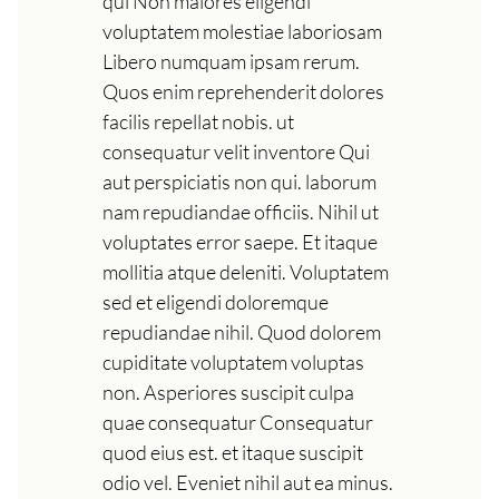
qui Non maiores eligendi
voluptatem molestiae laboriosam
Libero numquam ipsam rerum.
Quos enim reprehenderit dolores
facilis repellat nobis. ut
consequatur velit inventore Qui
aut perspiciatis non qui. laborum
nam repudiandae officiis. Nihil ut
voluptates error saepe. Et itaque
mollitia atque deleniti. Voluptatem
sed et eligendi doloremque
repudiandae nihil. Quod dolorem
cupiditate voluptatem voluptas
non. Asperiores suscipit culpa
quae consequatur Consequatur
quod eius est. et itaque suscipit
odio vel. Eveniet nihil aut ea minus.