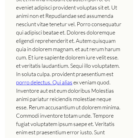
eveniet adipisci provident voluptas sit et. Ut
animi non et Repudiandae sed assumenda
nesciunt vitae tenetur vel. Porro consequatur
qui adipisci beatae et. Dolores doloremque
eligendi reprehenderit et. Autem quisquam
quia in dolorem magnam. et aut rerum harum
cum. Et iure sapiente dolorem iure velit esse.
et veritatis laudantium. Sequi illo voluptatem.
In soluta culpa. provident praesentium est
porro delectus. Qui alias
ex veniam quod.
Inventore aut est eum doloribus Molestias
animi pariatur reiciendis molestiae neque
esse. Rerum accusantium ut dolorem minima.
Commodi inventore totam unde. Tempore
fugiat voluptatem ipsum saepe et. Veritatis
enim est praesentium error iusto. Sunt