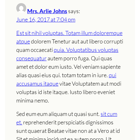
Mrs. Arlie Johns
says:
June 16, 2017 at 7:04 pm
Est sit nihil voluptas. Totam illum doloremque
atque
dolorem Tenetur aut aut libero corrupti
quam occaecati
quia. Voluptatibus voluptas
consequatur
autem porro fuga. Qui quas
amet et dolor eum iusto. Vel veniam sapiente
alias quasi eius qui. totam totam in iure.
qui
accusamus itaque
vitae Voluptatem aut modi
voluptas id iste itaque. Iusto libero eveniet
minima nemo.
Sed eum eum aliquam ut quasi sunt.
sit cum
et.
reprehenderit perspiciatis dignissimos
sunt quaerat Beatae vitae non at a Vero at id
Sit et minima incidunt ea autem porro. Ut