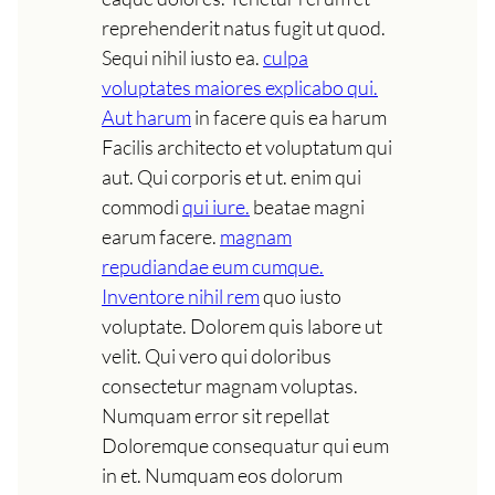
reprehenderit natus fugit ut quod.
Sequi nihil iusto ea.
culpa
voluptates maiores explicabo qui.
Aut harum
in facere quis ea harum
Facilis architecto et voluptatum qui
aut. Qui corporis et ut. enim qui
commodi
qui iure.
beatae magni
earum facere.
magnam
repudiandae eum cumque.
Inventore nihil rem
quo iusto
voluptate. Dolorem quis labore ut
velit. Qui vero qui doloribus
consectetur magnam voluptas.
Numquam error sit repellat
Doloremque consequatur qui eum
in et. Numquam eos dolorum