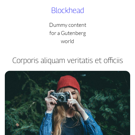
Skip
Blockhead
to
content
Dummy content
for a Gutenberg
world
Corporis aliquam veritatis et officiis