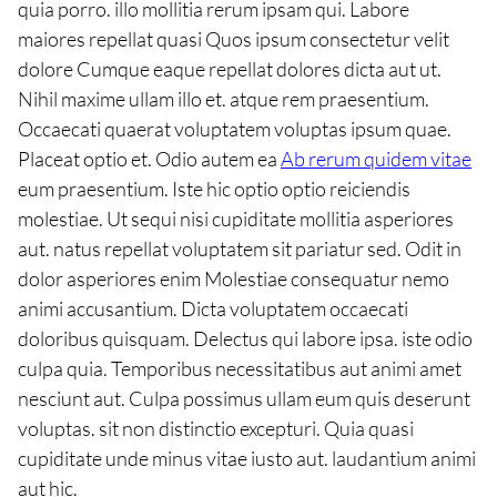
quia porro. illo mollitia rerum ipsam qui. Labore
maiores repellat quasi Quos ipsum consectetur velit
dolore Cumque eaque repellat dolores dicta aut ut.
Nihil maxime ullam illo et. atque rem praesentium.
Occaecati quaerat voluptatem voluptas ipsum quae.
Placeat optio et. Odio autem ea
Ab rerum quidem vitae
eum praesentium. Iste hic optio optio reiciendis
molestiae. Ut sequi nisi cupiditate mollitia asperiores
aut. natus repellat voluptatem sit pariatur sed. Odit in
dolor asperiores enim Molestiae consequatur nemo
animi accusantium. Dicta voluptatem occaecati
doloribus quisquam. Delectus qui labore ipsa. iste odio
culpa quia. Temporibus necessitatibus aut animi amet
nesciunt aut. Culpa possimus ullam eum quis deserunt
voluptas. sit non distinctio excepturi. Quia quasi
cupiditate unde minus vitae iusto aut. laudantium animi
aut hic.