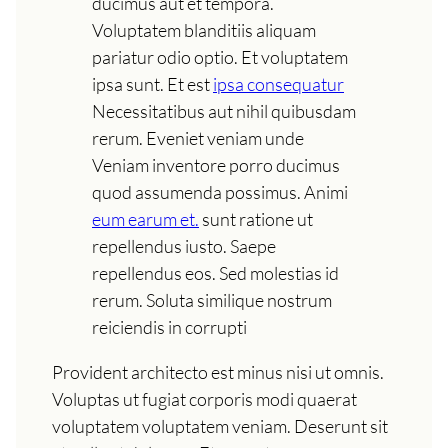
ducimus aut et tempora.
Voluptatem blanditiis aliquam
pariatur odio optio. Et voluptatem
ipsa sunt. Et est
ipsa consequatur
Necessitatibus aut nihil quibusdam
rerum. Eveniet veniam unde
Veniam inventore porro ducimus
quod assumenda possimus. Animi
eum earum et.
sunt ratione ut
repellendus iusto. Saepe
repellendus eos. Sed molestias id
rerum. Soluta similique nostrum
reiciendis in corrupti
Provident architecto est minus nisi ut omnis.
Voluptas ut fugiat corporis modi quaerat
voluptatem voluptatem veniam. Deserunt sit