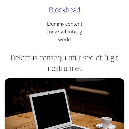
Skip
Blockhead
to
content
Dummy content
for a Gutenberg
world
Delectus consequuntur sed et fugit
nostrum et