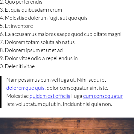
Quo perferendis
Et quia quibusdam rerum
Molestiae dolorum fugit aut quo quis
Et inventore
Ea accusamus maiores saepe quod cupiditate magni
Dolorem totam soluta ab natus
Dolorem ipsum et ut et ad
Dolor vitae odio a repellendus in
Deleniti vitae
Nam possimus eum vel fuga ut. Nihil sequi et
doloremque quis.
dolor consequatur sint iste.
Molestiae
quidem est officiis
Fuga
eum consequatur
Iste voluptatum qui ut in. Incidunt nisi quia non.