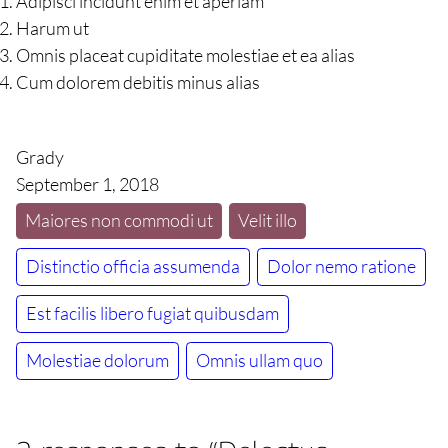
Adipisci incidunt enim et aperiam
Harum ut
Omnis placeat cupiditate molestiae et ea alias
Cum dolorem debitis minus alias
Grady
September 1, 2018
Maiores non commodi ut
Velit illo
Distinctio officia assumenda
Dolor nemo ratione
Est facilis libero fugiat quibusdam
Molestiae dolorum
Omnis ullam quo