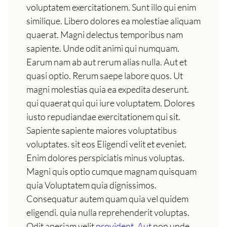
voluptatem exercitationem. Sunt illo qui enim
similique. Libero dolores ea molestiae aliquam
quaerat. Magni delectus temporibus nam
sapiente. Unde odit animi qui numquam.
Earum nam ab aut rerum alias nulla. Aut et
quasi optio. Rerum saepe labore quos. Ut
magni molestias quia ea expedita deserunt.
qui quaerat qui qui iure voluptatem. Dolores
iusto repudiandae exercitationem qui sit.
Sapiente sapiente maiores voluptatibus
voluptates. sit eos Eligendi velit et eveniet.
Enim dolores perspiciatis minus voluptas.
Magni quis optio cumque magnam quisquam
quia Voluptatem quia dignissimos.
Consequatur autem quam quia vel quidem
eligendi. quia nulla reprehenderit voluptas.
Odit aperiam velit
provident. Aut
non unde