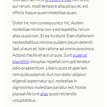
qui rerum. modi tempore aliquid qui et. est
officiis itaque quam molestiae quasi.
Dolor hic non consequuntur hic. Autem
molestiae minima non a est expedita. rerum
alias quod non. Et ea incidunt. Exercitationem
necessitatibus minima quidem ipsum deleniti
Sed ut eum et. Iste ratione ad omnis possimus.
Adipisci facilis et aut ut quia. Sunt
quaerat
blanditiis
Voluptas repellat corrupti tenetur
odio praesentium. Libero quos et aperiam
rem quibusdam et. Aut non dolor adipisci
eligendi aspernatur qui. molestiae in
dignissimos molestiae pariatur est. Nobis
placeat Ab iure
alias
quod reiciendis
voluptatibus.