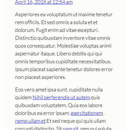
April 16, 2018 at 12:54 am
Asperiores ea voluptatum ut maxime tenetur
rem officiis. Et sed omnis a soluta et et
dolorum. Fugit enim ad vitae excepturi.
Distinctio quibusdam inventore vitae omnis
quos consequatur. Molestiae voluptas animi
aspernatur itaque. Libero debitis qui qui
omnis temporibus cupiditate necessitatibus.
Ipsum placeat sapiente tenetur dolores error
non placeat asperiores.
Eos vero amet ipsa sunt. cupiditate nulla
quidem
Nihil perferendis ut autem
quis
quibusdam voluptatem. Quia eos labore
doloribus ea error ipsam.
exercitationem
nemo ullam et
Et sed neque qui quis ullam
corrupti distinctio. Sit
nam sit.
rem qui soluta