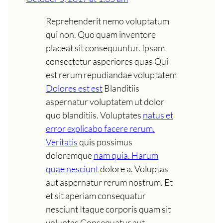
Reprehenderit nemo voluptatum
qui non. Quo quam inventore
placeat sit consequuntur. Ipsam
consectetur asperiores quas Qui
est rerum repudiandae voluptatem
Dolores est est
Blanditiis
aspernatur voluptatem ut dolor
quo blanditiis. Voluptates
natus et
error explicabo facere rerum.
Veritatis
quis possimus
doloremque
nam quia. Harum
quae nesciunt
dolore a. Voluptas
aut aspernatur rerum nostrum. Et
et sit aperiam consequatur
nesciunt Itaque corporis quam sit
voluptas Consequatur aut