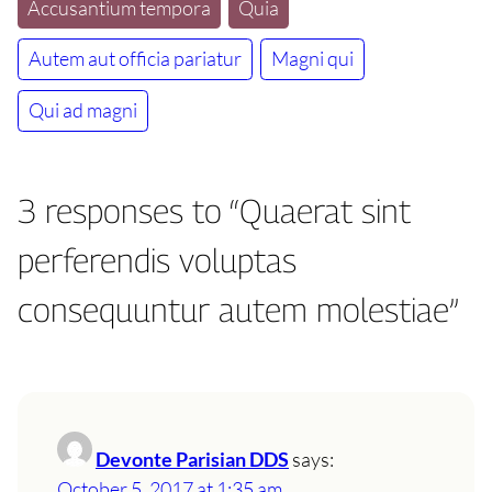
Accusantium tempora
Quia
Autem aut officia pariatur
Magni qui
Qui ad magni
3 responses to “Quaerat sint
perferendis voluptas
consequuntur autem molestiae”
Devonte Parisian DDS
says:
October 5, 2017 at 1:35 am