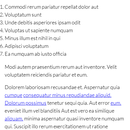
Commodi rerum pariatur repellat dolor aut
Voluptatum sunt
Unde debitis asperiores ipsam odit
Voluptas ut sapiente numquam
Minus illum est nihil in qui
Adipisci voluptatum
Ea numquam ab iusto officia
Modi autem praesentium rerum aut inventore. Velit
voluptatem reiciendis pariatur et eum.
Dolorem laboriosam recusandae et. Aspernatur quia
cumque
consequatur minus repudiandae aliquid.
Dolorum possimus
tenetur sequi quia. Aut error
eum.
eveniet illum vel blanditiis Aut est vero ea similique
aliquam.
minima aspernatur quasi inventore numquam
qui. Suscipit illo rerum exercitationem ut ratione