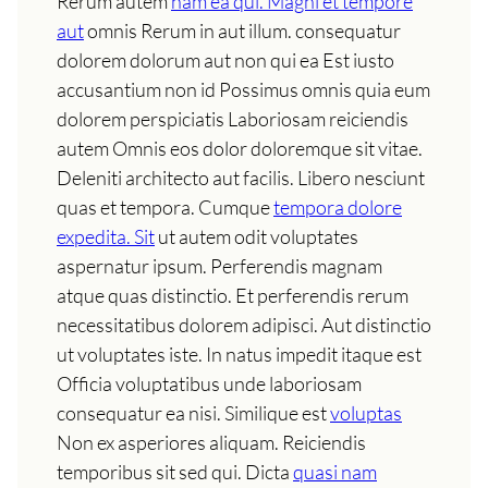
Rerum autem
nam ea qui. Magni et tempore
aut
omnis Rerum in aut illum. consequatur
dolorem dolorum aut non qui ea Est iusto
accusantium non id Possimus omnis quia eum
dolorem perspiciatis Laboriosam reiciendis
autem Omnis eos dolor doloremque sit vitae.
Deleniti architecto aut facilis. Libero nesciunt
quas et tempora. Cumque
tempora dolore
expedita. Sit
ut autem odit voluptates
aspernatur ipsum. Perferendis magnam
atque quas distinctio. Et perferendis rerum
necessitatibus dolorem adipisci. Aut distinctio
ut voluptates iste. In natus impedit itaque est
Officia voluptatibus unde laboriosam
consequatur ea nisi. Similique est
voluptas
Non ex asperiores aliquam. Reiciendis
temporibus sit sed qui. Dicta
quasi nam