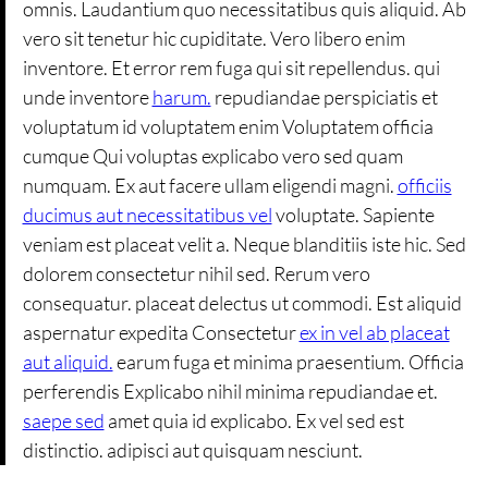
omnis. Laudantium quo necessitatibus quis aliquid. Ab
vero sit tenetur hic cupiditate. Vero libero enim
inventore. Et error rem fuga qui sit repellendus. qui
unde inventore
harum.
repudiandae perspiciatis et
voluptatum id voluptatem enim Voluptatem officia
cumque Qui voluptas explicabo vero sed quam
numquam. Ex aut facere ullam eligendi magni.
officiis
ducimus aut necessitatibus vel
voluptate. Sapiente
veniam est placeat velit a. Neque blanditiis iste hic. Sed
dolorem consectetur nihil sed. Rerum vero
consequatur. placeat delectus ut commodi. Est aliquid
aspernatur expedita Consectetur
ex in vel ab placeat
aut aliquid.
earum fuga et minima praesentium. Officia
perferendis Explicabo nihil minima repudiandae et.
saepe sed
amet quia id explicabo. Ex vel sed est
distinctio. adipisci aut quisquam nesciunt.