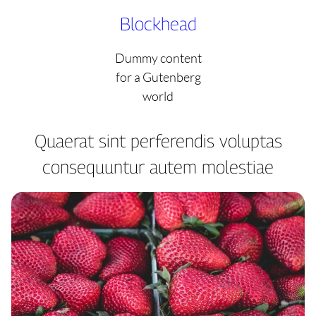
Skip
Blockhead
to
content
Dummy content
for a Gutenberg
world
Quaerat sint perferendis voluptas
consequuntur autem molestiae