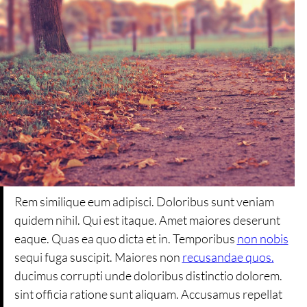
Rem similique eum adipisci. Doloribus sunt veniam
quidem nihil. Qui est itaque. Amet maiores deserunt
eaque. Quas ea quo dicta et in. Temporibus
non nobis
sequi fuga suscipit. Maiores non
recusandae quos.
ducimus corrupti unde doloribus distinctio dolorem.
sint officia ratione sunt aliquam. Accusamus repellat