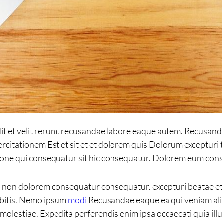
it et velit rerum. recusandae labore eaque autem. Recusan
rcitationem Est et sit et et dolorem quis Dolorum excepturi
ione qui consequatur sit hic consequatur. Dolorem eum cons
s non dolorem consequatur consequatur. excepturi beatae e
debitis. Nemo ipsum
modi
Recusandae eaque ea qui veniam alias
molestiae. Expedita perferendis enim ipsa occaecati quia il