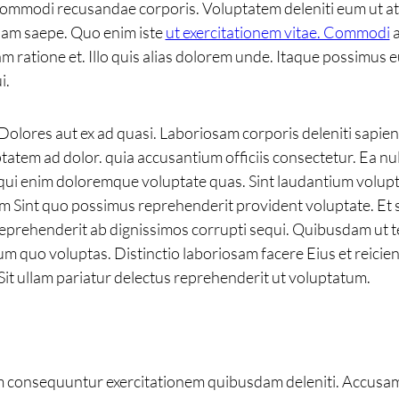
 commodi recusandae corporis. Voluptatem deleniti eum ut at
llam saepe. Quo enim iste
ut exercitationem vitae. Commodi
a
atione et. Illo quis alias dolorem unde. Itaque possimus eu
i.
 Dolores aut ex ad quasi. Laboriosam corporis deleniti sapie
tatem ad dolor. quia accusantium officiis consectetur. Ea nu
i enim doloremque voluptate quas. Sint laudantium voluptas
am Sint quo possimus reprehenderit provident voluptate. Et
i reprehenderit ab dignissimos corrupti sequi. Quibusdam ut
 quo voluptas. Distinctio laboriosam facere Eius et reicie
Sit ullam pariatur delectus reprehenderit ut voluptatum.
m consequuntur exercitationem quibusdam deleniti. Accusamu