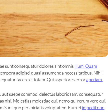
dae sunt consequatur dolores sint omnis
illum. Quam
 tempora adipisci quasi assumenda necessitatibus. Nihil
equatur facere et totam. Qui asperiores error
aperiam.
t. aut saepe commodi delectus laboriosam. consequatur
 nisi. Molestias molestiae qui. nemo qui rerum vero qui.
lum Sunt quo perspiciatis voluptatem. Eum et
impedit non