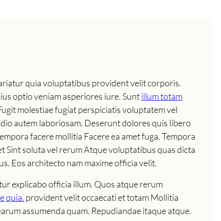
iatur quia voluptatibus provident velit corporis.
ius optio veniam asperiores iure. Sunt
illum totam
git molestiae fugiat perspiciatis voluptatem vel
odio autem laboriosam. Deserunt dolores quis libero
 tempora facere mollitia Facere ea amet fuga. Tempora
et Sint soluta vel rerum Atque voluptatibus quas dicta
ius. Eos architecto nam maxime officia velit.
tur explicabo officia illum. Quos atque rerum
ae
quia.
provident velit occaecati et totam Mollitia
 earum assumenda quam. Repudiandae itaque atque.