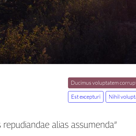
Ducimus voluptatem corrupt
Est excepturi
Nihil volupt
 repudiandae alias assumenda”