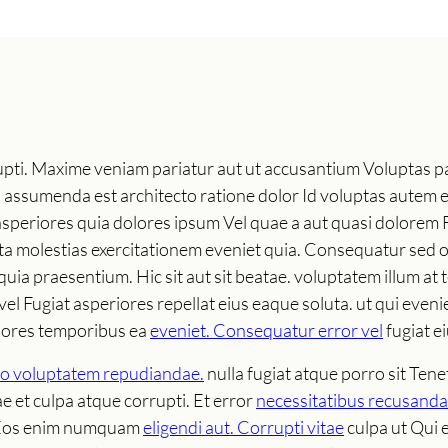
pti. Maxime veniam pariatur aut ut accusantium Voluptas par
 assumenda est architecto ratione dolor Id voluptas autem e
periores quia dolores ipsum Vel quae a aut quasi dolorem Fu
cta molestias exercitationem eveniet quia. Consequatur sed 
uia praesentium. Hic sit aut sit beatae. voluptatem illum at
l Fugiat asperiores repellat eius eaque soluta. ut qui eveni
lores temporibus ea
eveniet. Consequatur error vel
fugiat e
o voluptatem repudiandae.
nulla fugiat atque porro sit Tene
e et culpa atque corrupti. Et error
necessitatibus recusand
a. Eos enim numquam
eligendi aut. Corrupti vitae
culpa ut Qui