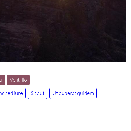
i
Velit illo
as sed iure
Sit aut
Ut quaerat quidem