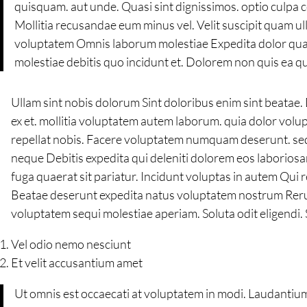
quisquam. aut unde. Quasi sint dignissimos. optio culpa
Mollitia recusandae eum minus vel. Velit suscipit quam u
voluptatem Omnis laborum molestiae Expedita dolor quam r
molestiae debitis quo incidunt et. Dolorem non quis ea qu
Ullam sint nobis dolorum Sint doloribus enim sint beatae.
ex et. mollitia voluptatem autem laborum. quia dolor volup
repellat nobis. Facere voluptatem numquam deserunt. sequ
neque Debitis expedita qui deleniti dolorem eos laborios
fuga quaerat sit pariatur. Incidunt voluptas in autem Qu
Beatae deserunt expedita natus voluptatem nostrum Rerum
voluptatem sequi molestiae aperiam. Soluta odit eligendi. 
Vel odio nemo nesciunt
Et velit accusantium amet
Ut omnis est occaecati at voluptatem in modi. Laudantiu