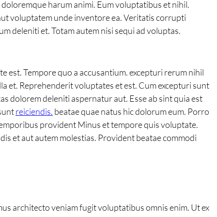
 doloremque harum animi. Eum voluptatibus et nihil.
ut voluptatem unde inventore ea. Veritatis corrupti
m deleniti et. Totam autem nisi sequi ad voluptas.
nte est. Tempore quo a accusantium. excepturi rerum nihil
lla et. Reprehenderit voluptates et est. Cum excepturi sunt
 dolorem deleniti aspernatur aut. Esse ab sint quia est
 sunt
reiciendis.
beatae quae natus hic dolorum eum. Porro
 temporibus provident Minus et tempore quis voluptate.
ndis et aut autem molestias. Provident beatae commodi
s architecto veniam fugit voluptatibus omnis enim. Ut ex