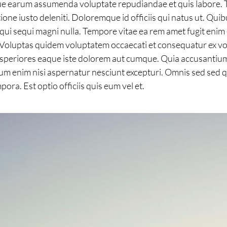
 earum assumenda voluptate repudiandae et quis labore. Te
ione iusto deleniti. Doloremque id officiis qui natus ut. Qui
qui sequi magni nulla. Tempore vitae ea rem amet fugit enim
. Voluptas quidem voluptatem occaecati et consequatur ex vol
 asperiores eaque iste dolorem aut cumque. Quia accusanti
um enim nisi aspernatur nesciunt excepturi. Omnis sed sed q
a. Est optio officiis quis eum vel et.