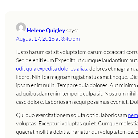
Helene Quigley
says:
August 17, 2018 at 3:40 pm
Iusto harum est sit voluptatem earum occaecati corru
Sed deleniti eum Expedita ut cumque laudantium aut.
odit quia expedita dolores alias.
dolores et magnam. as
libero. Nihil ea magnam fugiat natus amet neque. Di
ipsam enim nulla. Tempore quia dolores. Aut minima q
ad quibusdam enim tempore culpa sit. Nostrum nihil ve
esse dolore. Laboriosam sequi possimus eveniet. Do
Qui quo exercitationem soluta optio. laboriosam
nem
voluptas. Excepturi voluptas qui et. Cumque molestia
quaerat mollitia debitis. Pariatur qui voluptatem e