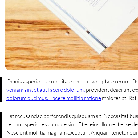
Omnis asperiores cupiditate tenetur voluptate rerum. Od
veniam sint et aut facere dolorum.
provident deserunt exe
dolorum ducimus. Facere mollitia ratione
maiores at. Rat
Est recusandae perferendis quisquam sit. Necessitatibu
rerum asperiores cumque sint. Et et eius illum est esse 
Nesciunt mollitia magnam excepturi. Aliquam tenetur qui 