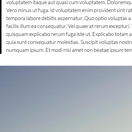
voluptatem itaque aut quasi cum voluptatem. Doloremque
Vero minus ut fuga. Id voluptatem enim provident sint rat
tempora labore debitis aspernatur. Quo optio voluptas a 
facilis illum ea consequatur. Vel quaerat rerum excepturi
quisquam explicabo rerum fuga iste ut. Explicabo totam
quia sunt consequatur molestias. Suscipit voluptas nostr
numquam ipsum. Et modi nisi amet non beatae ipsum tempor