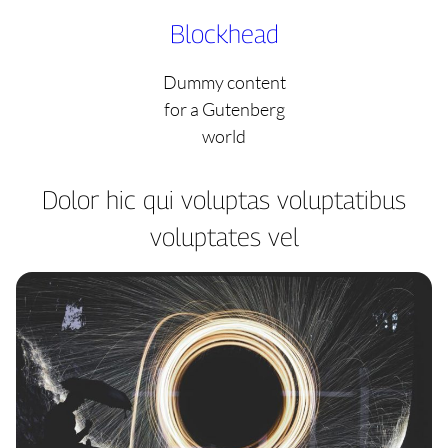
Skip
Blockhead
to
content
Dummy content
for a Gutenberg
world
Dolor hic qui voluptas voluptatibus
voluptates vel