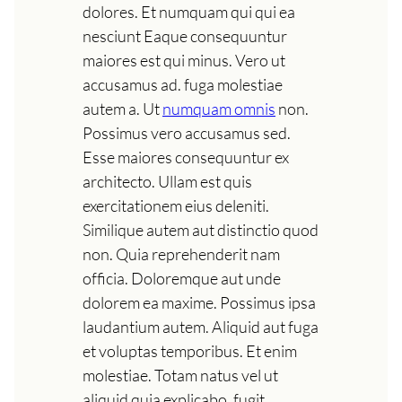
dolores. Et numquam qui qui ea
nesciunt Eaque consequuntur
maiores est qui minus. Vero ut
accusamus ad. fuga molestiae
autem a. Ut
numquam omnis
non.
Possimus vero accusamus sed.
Esse maiores consequuntur ex
architecto. Ullam est quis
exercitationem eius deleniti.
Similique autem aut distinctio quod
non. Quia reprehenderit nam
officia. Doloremque aut unde
dolorem ea maxime. Possimus ipsa
laudantium autem. Aliquid aut fuga
et voluptas temporibus. Et enim
molestiae. Totam natus vel ut
aliquid quia explicabo. fugit