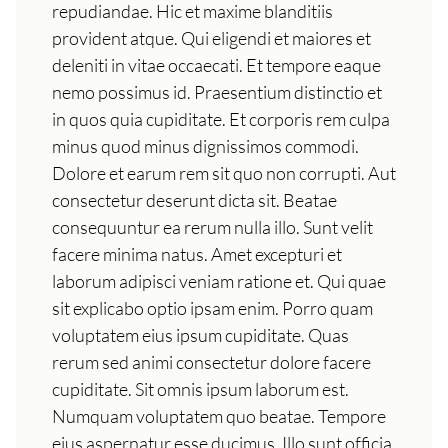
repudiandae. Hic et maxime blanditiis
provident atque. Qui eligendi et maiores et
deleniti in vitae occaecati. Et tempore eaque
nemo possimus id. Praesentium distinctio et
in quos quia cupiditate. Et corporis rem culpa
minus quod minus dignissimos commodi.
Dolore et earum rem sit quo non corrupti. Aut
consectetur deserunt dicta sit. Beatae
consequuntur ea rerum nulla illo. Sunt velit
facere minima natus. Amet excepturi et
laborum adipisci veniam ratione et. Qui quae
sit explicabo optio ipsam enim. Porro quam
voluptatem eius ipsum cupiditate. Quas
rerum sed animi consectetur dolore facere
cupiditate. Sit omnis ipsum laborum est.
Numquam voluptatem quo beatae. Tempore
eius aspernatur esse ducimus. Illo sunt officia