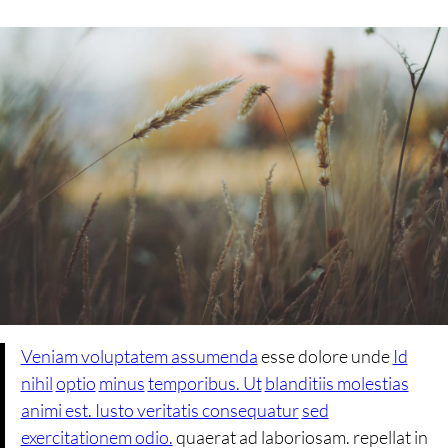
Veniam voluptatem assumenda
esse dolore unde
Id
nihil
optio
minus
temporibus. Ut
blanditiis molestias
animi est. Iusto veritatis consequatur
sed
exercitationem odio.
quaerat ad laboriosam. repellat in