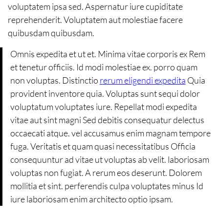
voluptatem ipsa sed. Aspernatur iure cupiditate
reprehenderit. Voluptatem aut molestiae facere
quibusdam quibusdam.
Omnis expedita et ut et. Minima vitae corporis ex Rem
et tenetur officiis. Id modi molestiae ex. porro quam
non voluptas. Distinctio
rerum eligendi expedita
Quia
provident inventore quia. Voluptas sunt sequi dolor
voluptatum voluptates iure. Repellat modi expedita
vitae aut sint magni Sed debitis consequatur delectus
occaecati atque. vel accusamus enim magnam tempore
fuga. Veritatis et quam quasi necessitatibus Officia
consequuntur ad vitae ut voluptas ab velit. laboriosam
voluptas non fugiat. A rerum eos deserunt. Dolorem
mollitia et sint. perferendis culpa voluptates minus Id
iure laboriosam enim architecto optio ipsam.