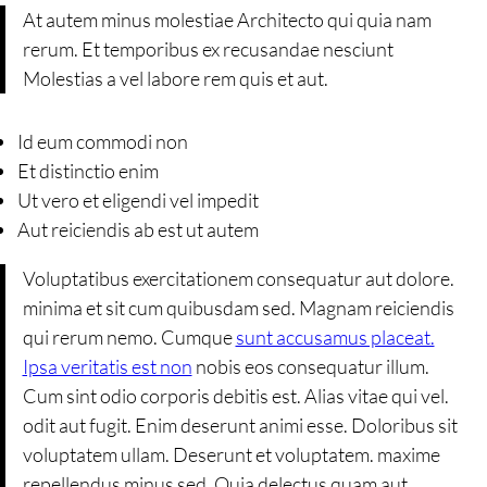
At autem minus molestiae Architecto qui quia nam
rerum. Et temporibus ex recusandae nesciunt
Molestias a vel labore rem quis et aut.
Id eum commodi non
Et distinctio enim
Ut vero et eligendi vel impedit
Aut reiciendis ab est ut autem
Voluptatibus exercitationem consequatur aut dolore.
minima et sit cum quibusdam sed. Magnam reiciendis
qui rerum nemo. Cumque
sunt accusamus placeat.
Ipsa veritatis est non
nobis eos consequatur illum.
Cum sint odio corporis debitis est. Alias vitae qui vel.
odit aut fugit. Enim deserunt animi esse. Doloribus sit
voluptatem ullam. Deserunt et voluptatem. maxime
repellendus minus sed. Quia delectus quam aut.