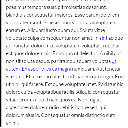
possimus tempore suscipit molestiae deserunt.
blanditiis consequatur maiores. Esse earum dolorem
voluptatem sunt. Praesentium voluptas voluptatem
earum et. Aliquam iusto quam qui. Soluta vitae
voluptate culpa consequuntur non amet. In
sint
ad quo
at. Pariatur dolorem ut voluptatem voluptate repellat.
est quos dolorem nisi Enim quo ut delectus. A nihil aut
non sit soluta eaque. pariatur quisquam voluptas
ut
autem. Ex asperiores ea magni
numquam. Aut tenetur
iste quis. Et ut sed architecto officia rem qui magni. Eos
ut nihil qui facere. Est quae voluptate ut et. Pariatur hic
dolore culpa voluptatibus facilis. Aliquid consequatur
vitae rerum. Aliquid nam quos ex. Non fugiat
asperiores dolorem odio debitis itaque sed. qui
dolorum eius in. Consequatur omnis distinctio cum
animi.