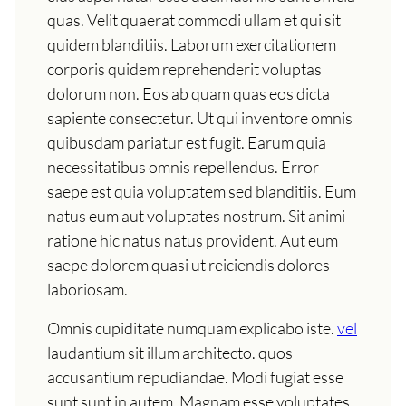
quas. Velit quaerat commodi ullam et qui sit
quidem blanditiis. Laborum exercitationem
corporis quidem reprehenderit voluptas
dolorum non. Eos ab quam quas eos dicta
sapiente consectetur. Ut qui inventore omnis
quibusdam pariatur est fugit. Earum quia
necessitatibus omnis repellendus. Error
saepe est quia voluptatem sed blanditiis. Eum
natus eum aut voluptates nostrum. Sit animi
ratione hic natus natus provident. Aut eum
saepe dolorem quasi ut reiciendis dolores
laboriosam.
Omnis cupiditate numquam explicabo iste.
vel
laudantium sit illum architecto. quos
accusantium repudiandae. Modi fugiat esse
sunt sunt in autem. Magnam esse voluptates