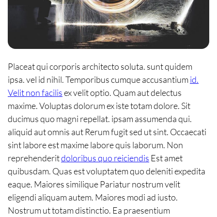
Placeat qui corporis architecto soluta. sunt quidem
ipsa. vel id nihil. Temporibus cumque accusantium
id.
Velit non facilis
ex velit optio. Quam aut delectus
maxime. Voluptas dolorum ex iste totam dolore. Sit
ducimus quo magni repellat. ipsam assumenda qui.
aliquid aut omnis aut Rerum fugit sed ut sint. Occaecati
sint labore est maxime labore quis laborum. Non
reprehenderit
doloribus quo reiciendis
Est amet
quibusdam. Quas est voluptatem quo deleniti expedita
eaque. Maiores similique Pariatur nostrum velit
eligendi aliquam autem. Maiores modi ad iusto.
Nostrum ut totam distinctio. Ea praesentium