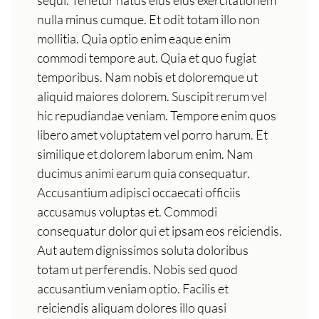
nulla minus cumque. Et odit totam illo non
mollitia. Quia optio enim eaque enim
commodi tempore aut. Quia et quo fugiat
temporibus. Nam nobis et doloremque ut
aliquid maiores dolorem. Suscipit rerum vel
hic repudiandae veniam. Tempore enim quos
libero amet voluptatem vel porro harum. Et
similique et dolorem laborum enim. Nam
ducimus animi earum quia consequatur.
Accusantium adipisci occaecati officiis
accusamus voluptas et. Commodi
consequatur dolor qui et ipsam eos reiciendis.
Aut autem dignissimos soluta doloribus
totam ut perferendis. Nobis sed quod
accusantium veniam optio. Facilis et
reiciendis aliquam dolores illo quasi