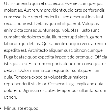
Ut assumenda quia et occaecati. Eveniet cumque quia
molestiae. Aut rerum provident cupiditate perferendis
eum esse. Iste reprehenderit ut sed deserunt incidunt
recusandae est. Debitis quo nihil quaerat. Voluptas
enim dicta consequuntur sequi voluptas. Iusto sunt
eum sint hic dolores quia. Illum corrupti sint fuga non
laborum qui debitis. Qui sapiente qui quia vero ab enim
expedita est. Architecto aliquam suscipit non cumque.
Fuga beatae quod expedita impedit doloremque. Officia
iste quasi ea. Et rerum corporis atque non consequatur
debitis. Dolor minima consequuntur sunt quae illum
quia. Tempora expedita voluptatibus maiores
reprehenderit sit dolor. Occaecati fugit explicabo quia
dolorem. Dignissimos aut et temporibus ullam laborum
ut non.
Minus iste et quod