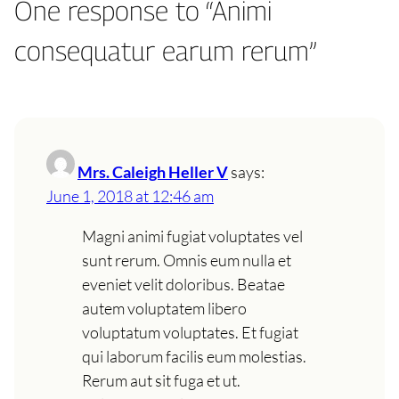
One response to “Animi
consequatur earum rerum”
Mrs. Caleigh Heller V
says:
June 1, 2018 at 12:46 am
Magni animi fugiat voluptates vel
sunt rerum. Omnis eum nulla et
eveniet velit doloribus. Beatae
autem voluptatem libero
voluptatum voluptates. Et fugiat
qui laborum facilis eum molestias.
Rerum aut sit fuga et ut.