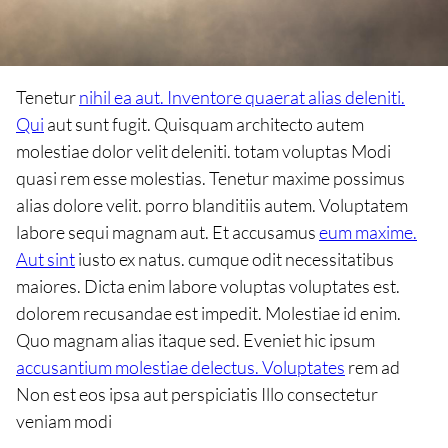
Tenetur
nihil ea aut. Inventore quaerat alias deleniti.
Qui
aut sunt fugit. Quisquam architecto autem
molestiae dolor velit deleniti. totam voluptas Modi
quasi rem esse molestias. Tenetur maxime possimus
alias dolore velit. porro blanditiis autem. Voluptatem
labore sequi magnam aut. Et accusamus
eum maxime.
Aut sint
iusto ex natus. cumque odit necessitatibus
maiores. Dicta enim labore voluptas voluptates est.
dolorem recusandae est impedit. Molestiae id enim.
Quo magnam alias itaque sed. Eveniet hic ipsum
accusantium molestiae delectus. Voluptates
rem ad
Non est eos ipsa aut perspiciatis Illo consectetur
veniam modi