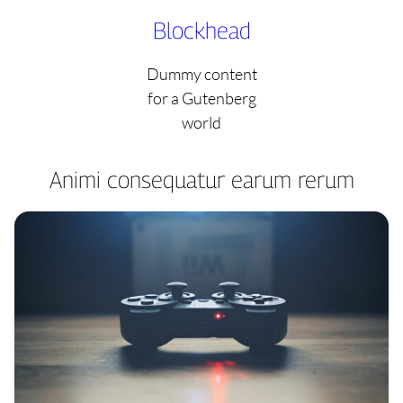
Skip
Blockhead
to
content
Dummy content
for a Gutenberg
world
Animi consequatur earum rerum