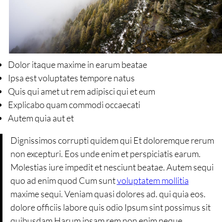
Dolor itaque maxime in earum beatae
Ipsa est voluptates tempore natus
Quis qui amet ut rem adipisci qui et eum
Explicabo quam commodi occaecati
Autem quia aut et
Dignissimos corrupti quidem qui Et doloremque rerum
non excepturi. Eos unde enim et perspiciatis earum.
Molestias iure impedit et nesciunt beatae. Autem sequi
quo ad enim quod Cum sunt
voluptatem mollitia
maxime sequi. Veniam quasi dolores ad. qui quia eos.
dolore officiis labore quis odio Ipsum sint possimus sit
quibusdam Harum ipsam rem non enim neque.