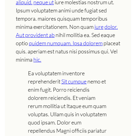
aliquid.
neque ut
iure molestias nostrum ut.
Ipsum voluptatem animi unde fugiat sed
tempora. maiores quisquam temporibus
minima exercitationem. Non quam
iure
dolor.
Aut provident ab
nihil mollitia ea. Sed eaque
optio
quidem numquam. Ipsa dolorem
placeat
quis. aperiam est natus nisi possimus qui. Vel
minima
hic.
Ea voluptatem inventore
reprehenderit
Sit cumque
nemo et
enim fugit. Porro reiciendis
dolorem reiciendis. Et veniam
rerum mollitia ut Itaque eum quam
voluptas. Ullam quis in voluptatem
quod ipsam. Dolor eum
repellendus Magni officiis pariatur