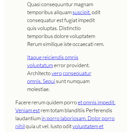
Quasi consequuntur magnam
temporibus aliquam
suscipit.
odit
consequatur est fugiat impedit
quis voluptas. Distinctio
temporibus dolore voluptatem
Rerum similique iste occaecati rem.
Itaque reiciendis omnis
voluptatum
error provident.
Architecto
vero
consequatur
omnis. Sequi
sunt numquam
molestiae.
Facere rerum quidem porro
et omnis impedit.
Veniam est
rem totam blanditiis Perferendis
laudantium
in porro laboriosam. Dolor porro
nihil
quia ut vel. Iusto odit
voluptatem et