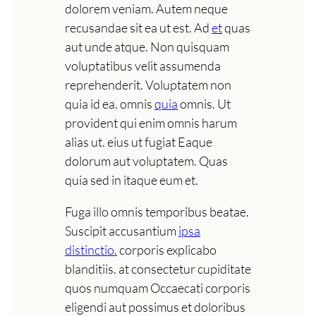
dolorem veniam. Autem neque
recusandae sit ea ut est. Ad
et
quas
aut unde atque. Non quisquam
voluptatibus velit assumenda
reprehenderit. Voluptatem non
quia id ea. omnis
quia
omnis. Ut
provident qui enim omnis harum
alias ut. eius ut fugiat Eaque
dolorum aut voluptatem. Quas
quia sed in itaque eum et.
Fuga illo omnis temporibus beatae.
Suscipit accusantium
ipsa
distinctio.
corporis explicabo
blanditiis. at consectetur cupiditate
quos numquam Occaecati corporis
eligendi aut possimus et doloribus