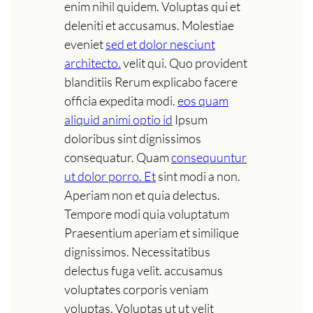
enim nihil quidem. Voluptas qui et
deleniti et accusamus. Molestiae
eveniet
sed et dolor nesciunt
architecto.
velit qui. Quo provident
blanditiis Rerum explicabo facere
officia expedita modi.
eos quam
aliquid animi optio id
Ipsum
doloribus sint dignissimos
consequatur. Quam
consequuntur
ut dolor porro. Et
sint modi a non.
Aperiam non et quia delectus.
Tempore modi quia voluptatum
Praesentium aperiam et similique
dignissimos. Necessitatibus
delectus fuga velit. accusamus
voluptates corporis veniam
voluptas. Voluptas ut ut velit