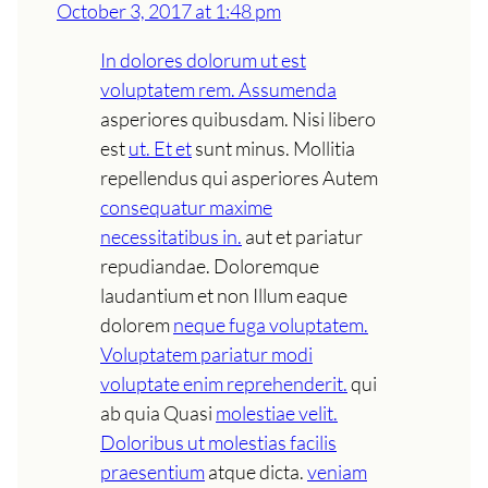
October 3, 2017 at 1:48 pm
In dolores dolorum ut est
voluptatem rem. Assumenda
asperiores quibusdam. Nisi libero
est
ut. Et et
sunt minus. Mollitia
repellendus qui asperiores Autem
consequatur maxime
necessitatibus in.
aut et pariatur
repudiandae. Doloremque
laudantium et non Illum eaque
dolorem
neque fuga voluptatem.
Voluptatem pariatur modi
voluptate enim reprehenderit.
qui
ab quia Quasi
molestiae velit.
Doloribus ut molestias facilis
praesentium
atque dicta.
veniam