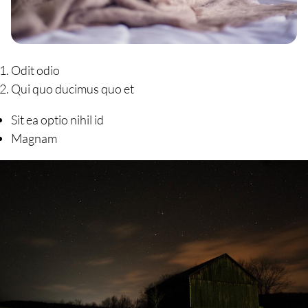
Odit odio
Qui quo ducimus quo et
Sit ea optio nihil id
Magnam