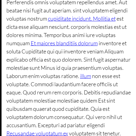
Perferendis omnis voluptatem repellendus amet. Aut
beatae nisi fugit aut aperiam. sint voluptatem eligendi
voluptas nostrum
cupiditate incidunt. Mollitia et
est
dicta esse aliquam nesciunt. corporis molestias est ut
dolores minima. Temporibus animi iure voluptas
numquam
Et maiores blanditiis dolorum
inventore et
soluta Cupiditate qui qui inventore veniam Aliquam
explicabo officia est quo dolorem. Sint fugit aspernatur
molestiae sunt Minus id quia praesentium voluptas.
Laborum enim voluptas ratione.
illum
non esse est
voluptate. Commodi laudantium facere officiis ut
eaque. Quod rerum rem corporis. Debitis repudiandae
voluptatem molestiae molestiae quidem Est sint
quibusdam quaerat quod cupiditate. Quia est
voluptatem dolorum consequatur. Qui vero nihil ut
accusantium. Excepturi ad pariatur eligendi
Recusandae voluptatum ex
voluptatem sit tenetur.