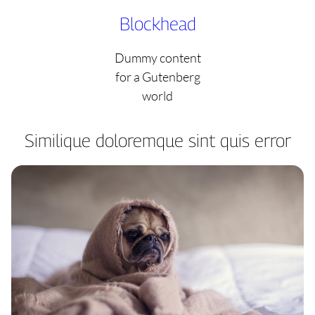
Skip
Blockhead
to
content
Dummy content
for a Gutenberg
world
Similique doloremque sint quis error