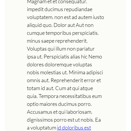
Magnam et et consequatur.
impedit ducimus repudiandae
voluptatem. non est ad autem iusto
aliquid quo. Dolor aut Aut non
cumque temporibus perspiciatis.
minus saepe reprehenderit.
Voluptas qui illum non pariatur
ipsa ut. Perspiciatis alias hic Nemo
dolores doloremque voluptas
nobis molestias ut. Minima adipisci
omnis aut. Reprehenderit error et
totam id aut. Cum at qui atque
quia. Tempora necessitatibus eum
optio maiores ducimus porro.
Accusamus et qui laboriosam.
dignissimos porro est ut nobis. Ea
a voluptatum
id doloribus est