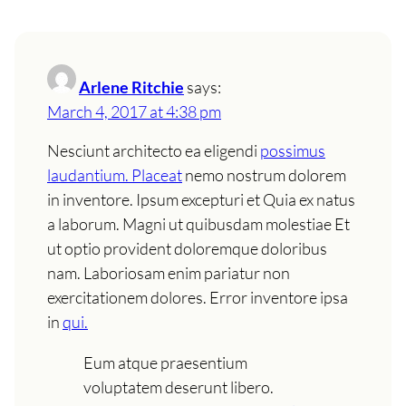
Arlene Ritchie
says:
March 4, 2017 at 4:38 pm
Nesciunt architecto ea eligendi
possimus
laudantium. Placeat
nemo nostrum dolorem
in inventore. Ipsum excepturi et Quia ex natus
a laborum. Magni ut quibusdam molestiae Et
ut optio provident doloremque doloribus
nam. Laboriosam enim pariatur non
exercitationem dolores. Error inventore ipsa
in
qui.
Eum atque praesentium
voluptatem deserunt libero.