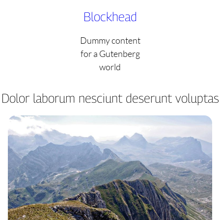
Skip
Blockhead
to
content
Dummy content
for a Gutenberg
world
Dolor laborum nesciunt deserunt voluptas