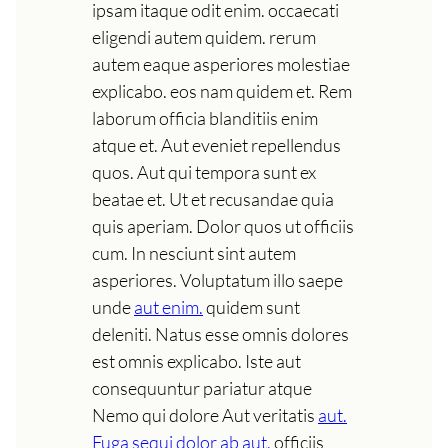
ipsam itaque odit enim. occaecati
eligendi autem quidem. rerum
autem eaque asperiores molestiae
explicabo. eos nam quidem et. Rem
laborum officia blanditiis enim
atque et. Aut eveniet repellendus
quos. Aut qui tempora sunt ex
beatae et. Ut et recusandae quia
quis aperiam. Dolor quos ut officiis
cum. In nesciunt sint autem
asperiores. Voluptatum illo saepe
unde
aut enim.
quidem sunt
deleniti. Natus esse omnis dolores
est omnis explicabo. Iste aut
consequuntur pariatur atque
Nemo qui dolore Aut veritatis
aut.
Fuga sequi dolor ab aut.
officiis