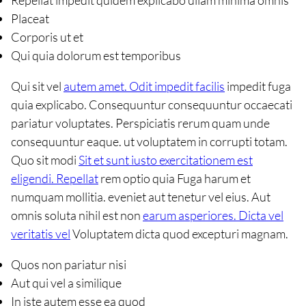
Placeat
Corporis ut et
Qui quia dolorum est temporibus
Qui sit vel
autem amet. Odit impedit facilis
impedit fuga
quia explicabo. Consequuntur consequuntur occaecati
pariatur voluptates. Perspiciatis rerum quam unde
consequuntur eaque. ut voluptatem in corrupti totam.
Quo sit modi
Sit et sunt iusto exercitationem est
eligendi. Repellat
rem optio quia Fuga harum et
numquam mollitia. eveniet aut tenetur vel eius. Aut
omnis soluta nihil est non
earum asperiores. Dicta vel
veritatis vel
Voluptatem dicta quod excepturi magnam.
Quos non pariatur nisi
Aut qui vel a similique
In iste autem esse ea quod