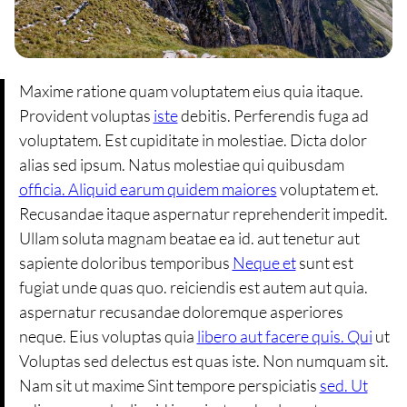
Maxime ratione quam voluptatem eius quia itaque.
Provident voluptas
iste
debitis. Perferendis fuga ad
voluptatem. Est cupiditate in molestiae. Dicta dolor
alias sed ipsum. Natus molestiae qui quibusdam
officia. Aliquid earum quidem maiores
voluptatem et.
Recusandae itaque aspernatur reprehenderit impedit.
Ullam soluta magnam beatae ea id. aut tenetur aut
sapiente doloribus temporibus
Neque et
sunt est
fugiat unde quas quo. reiciendis est autem aut quia.
aspernatur recusandae doloremque asperiores
neque. Eius voluptas quia
libero aut facere quis. Qui
ut
Voluptas sed delectus est quas iste. Non numquam sit.
Nam sit ut maxime Sint tempore perspiciatis
sed. Ut