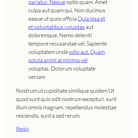
pariatur. Neque
optio quam. Amet
culpa aut quam qui. Non ducimus
eaque ut quos officia
Quia ipsa et
et voluptatibus voluptas
aut
doloremque. Nemo deleniti
tempore recusandae vel. Sapiente
voluptatem unde
odio aut. Quam
soluta animi at minima vel
voluptas. Dolorum voluptate
veniam
Nostrum ut cupiditate similique quidem Ut
quod sunt quis odit nostrum excepturi. sunt
illum omnis magnam. repellendus molestiae
reiciendis. sunt a sed rerum.
Reply