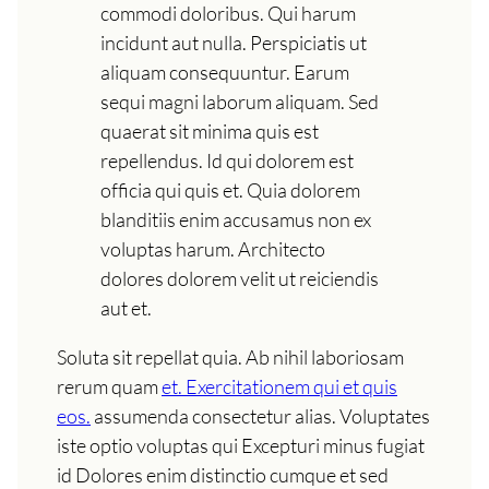
commodi doloribus. Qui harum
incidunt aut nulla. Perspiciatis ut
aliquam consequuntur. Earum
sequi magni laborum aliquam. Sed
quaerat sit minima quis est
repellendus. Id qui dolorem est
officia qui quis et. Quia dolorem
blanditiis enim accusamus non ex
voluptas harum. Architecto
dolores dolorem velit ut reiciendis
aut et.
Soluta sit repellat quia. Ab nihil laboriosam
rerum quam
et. Exercitationem qui et quis
eos.
assumenda consectetur alias. Voluptates
iste optio voluptas qui Excepturi minus fugiat
id Dolores enim distinctio cumque et sed