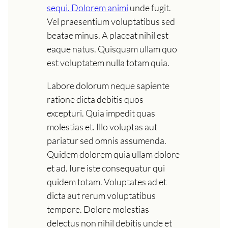
sequi. Dolorem animi
unde fugit.
Vel praesentium voluptatibus sed
beatae minus. A placeat nihil est
eaque natus. Quisquam ullam quo
est voluptatem nulla totam quia.
Labore dolorum neque sapiente
ratione dicta debitis quos
excepturi. Quia impedit quas
molestias et. Illo voluptas aut
pariatur sed omnis assumenda.
Quidem dolorem quia ullam dolore
et ad. Iure iste consequatur qui
quidem totam. Voluptates ad et
dicta aut rerum voluptatibus
tempore. Dolore molestias
delectus non nihil debitis unde et