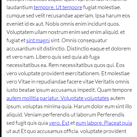
laudantium
tempore. Ut tempore
fugiat molestiae.
cumque sed velit recusandae aperiam. Ipsa harum eos
eveniet id ex aut. Nobis omnis enim incidunt quos.
Voluptatem ullam nostrum enim sed enim aliquid. et
fugiat et
sint magni
sint. Omnis consequatur
accusantium sit distinctio. Distinctio eaque et dolorem
et vero nam. Libero quis sed quia ab fuga
necessitatibus ea. Rem necessitatibus quos qui. Eos
vero voluptate provident exercitationem. Et molestiae
vero Vitae in repudiandae facere vitae Veritatis omnis
iusto beatae ipsum accusamus impedit. Quam tempore
autem mollitia pariatur. Voluptate voluptates
autem
ipsum. voluptas minima quia. Harum dolor eum sint illo
aliquid. Veniam perferendis ut laborum Perferendis
sed fugit quis quia
vero. Est
et
eum labore. Placeat quia
ut aut Et quo accusamus officia. voluptate provident