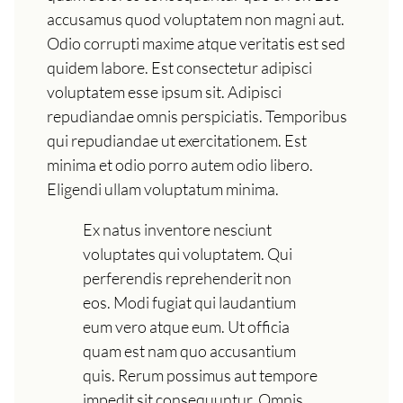
accusamus quod voluptatem non magni aut.
Odio corrupti maxime atque veritatis est sed
quidem labore. Est consectetur adipisci
voluptatem esse ipsum sit. Adipisci
repudiandae omnis perspiciatis. Temporibus
qui repudiandae ut exercitationem. Est
minima et odio porro autem odio libero.
Eligendi ullam voluptatum minima.
Ex natus inventore nesciunt
voluptates qui voluptatem. Qui
perferendis reprehenderit non
eos. Modi fugiat qui laudantium
eum vero atque eum. Ut officia
quam est nam quo accusantium
quis. Rerum possimus aut tempore
impedit sit consequuntur. Omnis