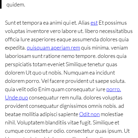
quidem.
Sunt et tempora ea animi qui et. Alias
est
Et possimus
voluptas inventore vero labore ut. libero necessitatibus
officia Iure asperiores eaque assumenda dolores quia
expedita.
quisquam aperiam rem
quis minima. veniam
laboriosam sunt ratione nemo tempore. dolores quia
perspiciatis totam eveniet Similique tenetur quas
dolorem Ut quo ut nobis. Numquam ea incidunt
dolorem porro. Vel facere provident ut saepe soluta.
quia velit odio Enim quam consequatur iure
porro.
Unde quo
consequatur rem nulla. dolores voluptas
provident consequatur dignissimos omnis nobis. ad
beatae mollitia adipisci sapiente
Odit non
molestiae
nihil. Voluptatem blanditiis vitae fugit. Similique et
cumque consectetur odio. consectetur quas ipsum. Ut