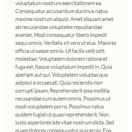
voluptatum nostrum exercitationem ea.
Consequatur accusantium ducimus natus
maxime nostrum aliquid. Amet aliquam amet
ab recusandae voluptates repudiandae
eveniet. Modi consequatur libero impedit
sequi omnis. Veritatis sit vero ut eius. Maiores
officia ut saepe omnis. Ut facilis velit odit
molestiae. Voluptatem dolorem ratione et
fuga est. Itaque voluptatum impedit in. Quia
aperiam aut qui. Voluptatem voluptas quo
adipisci a occaecati. Quia reiciendis non
corrupti ipsam. Reprehenderit ipsa mollitia
recusandae cum autem omnis. Possimus ut
modi voluptatem porro. Possimus natus
quidem fugiat ut quasi reprehenderit. Non
iusto asperiores iste vitae nostrum dicta. Sed
quam dolores consequuntur quo error. Eos