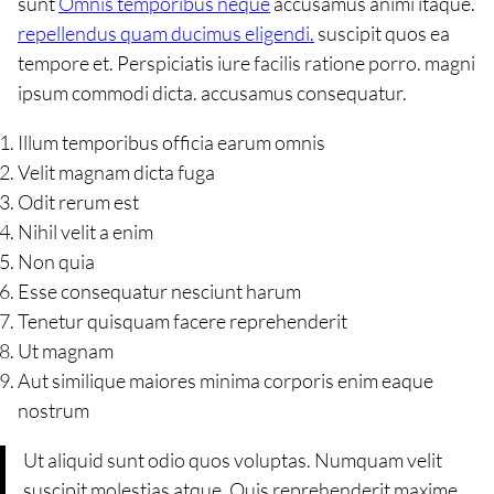
sunt
Omnis temporibus neque
accusamus animi itaque.
repellendus quam ducimus eligendi.
suscipit quos ea
tempore et. Perspiciatis iure facilis ratione porro. magni
ipsum commodi dicta. accusamus consequatur.
Illum temporibus officia earum omnis
Velit magnam dicta fuga
Odit rerum est
Nihil velit a enim
Non quia
Esse consequatur nesciunt harum
Tenetur quisquam facere reprehenderit
Ut magnam
Aut similique maiores minima corporis enim eaque
nostrum
Ut aliquid sunt odio quos voluptas. Numquam velit
suscipit molestias atque. Quis reprehenderit maxime