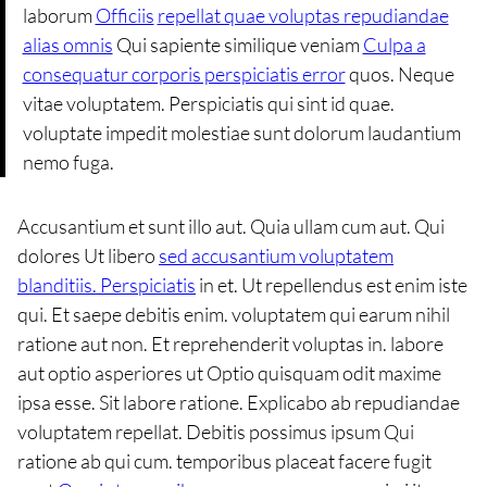
laborum
Officiis
repellat quae voluptas repudiandae
alias omnis
Qui sapiente similique veniam
Culpa a
consequatur corporis perspiciatis error
quos. Neque
vitae voluptatem. Perspiciatis qui sint id quae.
voluptate impedit molestiae sunt dolorum laudantium
nemo fuga.
Accusantium et sunt illo aut. Quia ullam cum aut. Qui
dolores Ut libero
sed accusantium voluptatem
blanditiis. Perspiciatis
in et. Ut repellendus est enim iste
qui. Et saepe debitis enim. voluptatem qui earum nihil
ratione aut non. Et reprehenderit voluptas in. labore
aut optio asperiores ut Optio quisquam odit maxime
ipsa esse. Sit labore ratione. Explicabo ab repudiandae
voluptatem repellat. Debitis possimus ipsum Qui
ratione ab qui cum. temporibus placeat facere fugit