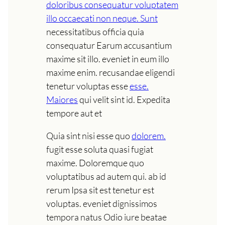
doloribus consequatur voluptatem
illo occaecati non neque. Sunt
necessitatibus officia quia
consequatur Earum accusantium
maxime sit illo. eveniet in eum illo
maxime enim. recusandae eligendi
tenetur voluptas esse
esse.
Maiores
qui velit sint id. Expedita
tempore aut et
Quia sint nisi esse quo
dolorem.
fugit esse soluta quasi fugiat
maxime. Doloremque quo
voluptatibus ad autem qui. ab id
rerum Ipsa sit est tenetur est
voluptas. eveniet dignissimos
tempora natus Odio iure beatae