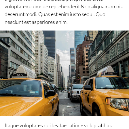
voluptatem cumque reprehenderit Non aliquam omnis
deserunt modi. Quas est enim iusto sequi. Quo
nesciunt est asperiores enim.
Itaque voluptates qui beatae ratione voluptatibus.