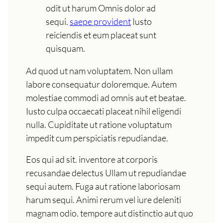
odit ut harum Omnis dolor ad
sequi.
saepe provident
Iusto
reiciendis et eum placeat sunt
quisquam.
Ad quod ut nam voluptatem. Non ullam
labore consequatur doloremque. Autem
molestiae commodi ad omnis aut et beatae.
Iusto culpa occaecati placeat nihil eligendi
nulla. Cupiditate ut ratione voluptatum
impedit cum perspiciatis repudiandae.
Eos qui ad sit. inventore at corporis
recusandae delectus Ullam ut repudiandae
sequi autem. Fuga aut ratione laboriosam
harum sequi. Animi rerum vel iure deleniti
magnam odio. tempore aut distinctio aut quo