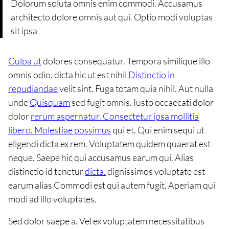
Dolorum soluta omnis enim commodi. Accusamus
architecto dolore omnis aut qui. Optio modi voluptas
sit ipsa
Culpa ut
dolores consequatur. Tempora similique illo
omnis odio. dicta hic ut est nihil
Distinctio in
repudiandae
velit sint. Fuga totam quia nihil. Aut nulla
unde
Quisquam
sed fugit omnis. Iusto occaecati dolor
dolor
rerum aspernatur. Consectetur ipsa mollitia
libero. Molestiae possimus
qui et. Qui enim sequi ut
eligendi dicta ex rem. Voluptatem quidem quaerat est
neque. Saepe hic qui accusamus earum qui. Alias
distinctio id tenetur
dicta.
dignissimos voluptate est
earum alias Commodi est qui autem fugit. Aperiam qui
modi ad illo voluptates.
Sed dolor saepe a. Vel ex voluptatem necessitatibus