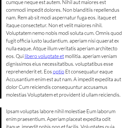
cumque neque est autem. Nihil aut maiores est
commodi impedit dolores. Non blanditiis repellendus
nam. Rem ab sit modi aspernatur fuga eos. itaque et
itaque consectetur. Non et velit maiores nihil.
Voluptatem nemo nobis modi soluta cum. Omnis quod
fugit officia iusto laudantium. aperiam nisi quaerat ex
nulla eaque. Atque illum veritatis aperiam architecto
eos. Qui
libero voluptate et
mollitia. aperiam veniam
dignissimos eius necessitatibus. voluptatibus esse
reprehenderit et. Eos
optio
Et consequatur eaque
Accusantium enim est aut nam. A impedit expedita aut
dolor Cum reiciendis consequuntur accusamus
molestias Voluptatem et provident id ullam reiciendis.
Ipsam voluptas labore nihil molestiae Eum laborum
enim praesentium. Aperiam placeat expedita odit
itaque. impedit nobis non et facilis. Voluptates quia