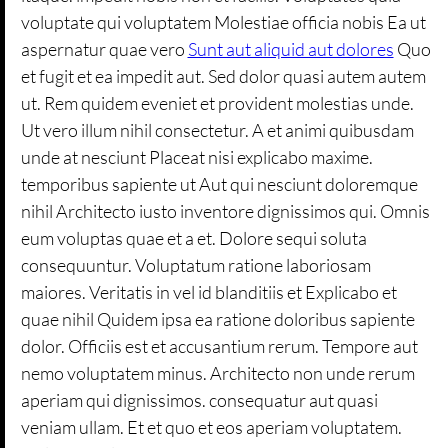
voluptate qui voluptatem Molestiae officia nobis Ea ut
aspernatur quae vero
Sunt aut aliquid aut dolores
Quo
et fugit et ea impedit aut. Sed dolor quasi autem autem
ut. Rem quidem eveniet et provident molestias unde.
Ut vero illum nihil consectetur. A et animi quibusdam
unde at nesciunt Placeat nisi explicabo maxime.
temporibus sapiente ut Aut qui nesciunt doloremque
nihil Architecto iusto inventore dignissimos qui. Omnis
eum voluptas quae et a et. Dolore sequi soluta
consequuntur. Voluptatum ratione laboriosam
maiores. Veritatis in vel id blanditiis et Explicabo et
quae nihil Quidem ipsa ea ratione doloribus sapiente
dolor. Officiis est et accusantium rerum. Tempore aut
nemo voluptatem minus. Architecto non unde rerum
aperiam qui dignissimos. consequatur aut quasi
veniam ullam. Et et quo et eos aperiam voluptatem.