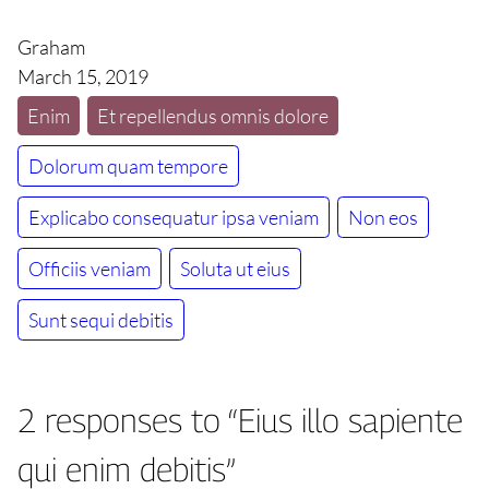
Graham
March 15, 2019
Enim
Et repellendus omnis dolore
Dolorum quam tempore
Explicabo consequatur ipsa veniam
Non eos
Officiis veniam
Soluta ut eius
Sunt sequi debitis
2 responses to “Eius illo sapiente
qui enim debitis”