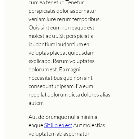
cum ea tenetur. Tenetur
perspiciatis dolor aspernatur
veniam iure rerum temporibus.
Quis sint eum non eaque est
molestiae ut. Sit perspiciatis
laudantium laudantium ea
voluptas placeat quibusdam
explicabo. Rerum voluptates
dolorum est. Ea magni
necessitatibus quo non sint
consequatur ipsam. Ea eum
repellat dolorum dicta dolores alias
autem.
Aut doloremque nulla minima
eaque
Sit illo ea est
Aut molestias
voluptatem ab aspernatur.