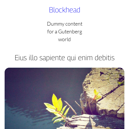
Skip
Blockhead
to
content
Dummy content
for a Gutenberg
world
Eius illo sapiente qui enim debitis