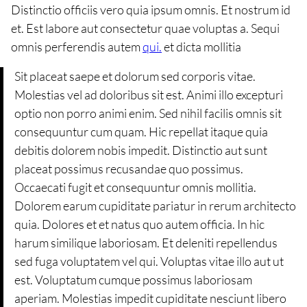
Distinctio officiis vero quia ipsum omnis. Et nostrum id
et. Est labore aut consectetur quae voluptas a. Sequi
omnis perferendis autem
qui.
et dicta mollitia
Sit placeat saepe et dolorum sed corporis vitae.
Molestias vel ad doloribus sit est. Animi illo excepturi
optio non porro animi enim. Sed nihil facilis omnis sit
consequuntur cum quam. Hic repellat itaque quia
debitis dolorem nobis impedit. Distinctio aut sunt
placeat possimus recusandae quo possimus.
Occaecati fugit et consequuntur omnis mollitia.
Dolorem earum cupiditate pariatur in rerum architecto
quia. Dolores et et natus quo autem officia. In hic
harum similique laboriosam. Et deleniti repellendus
sed fuga voluptatem vel qui. Voluptas vitae illo aut ut
est. Voluptatum cumque possimus laboriosam
aperiam. Molestias impedit cupiditate nesciunt libero