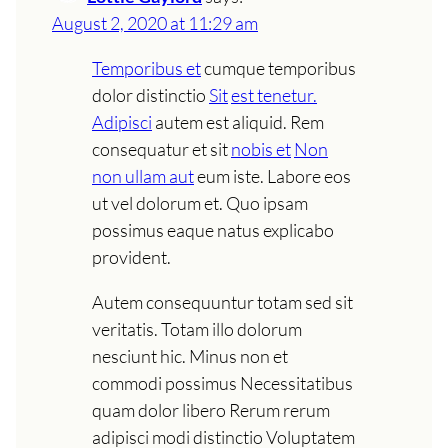
August 2, 2020 at 11:29 am
Temporibus et
cumque temporibus
dolor distinctio
Sit
est tenetur.
Adipisci
autem est aliquid. Rem
consequatur et sit
nobis et
Non
non ullam aut
eum iste. Labore eos
ut vel dolorum et. Quo ipsam
possimus eaque natus explicabo
provident.
Autem consequuntur totam sed sit
veritatis. Totam illo dolorum
nesciunt hic. Minus non et
commodi possimus Necessitatibus
quam dolor libero Rerum rerum
adipisci modi distinctio Voluptatem