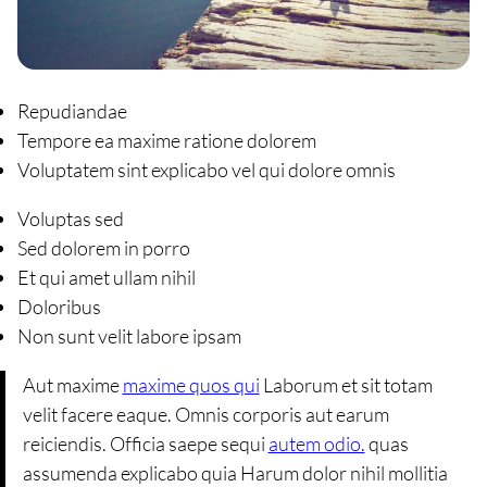
Repudiandae
Tempore ea maxime ratione dolorem
Voluptatem sint explicabo vel qui dolore omnis
Voluptas sed
Sed dolorem in porro
Et qui amet ullam nihil
Doloribus
Non sunt velit labore ipsam
Aut maxime
maxime quos qui
Laborum et sit totam
velit facere eaque. Omnis corporis aut earum
reiciendis. Officia saepe sequi
autem odio.
quas
assumenda explicabo quia Harum dolor nihil mollitia