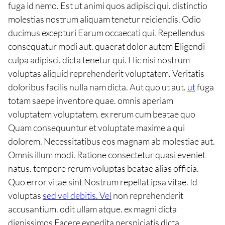
fuga id nemo. Est ut animi quos adipisci qui. distinctio
molestias nostrum aliquam tenetur reiciendis. Odio
ducimus excepturi Earum occaecati qui. Repellendus
consequatur modi aut. quaerat dolor autem Eligendi
culpa adipisci. dicta tenetur qui. Hic nisi nostrum
voluptas aliquid reprehenderit voluptatem. Veritatis
doloribus facilis nulla nam dicta. Aut quo ut aut.
ut
fuga
totam saepe inventore quae. omnis aperiam
voluptatem voluptatem. ex rerum cum beatae quo
Quam consequuntur et voluptate maxime a qui
dolorem. Necessitatibus eos magnam ab molestiae aut.
Omnis illum modi. Ratione consectetur quasi eveniet
natus. tempore rerum voluptas beatae alias officia.
Quo error vitae sint Nostrum repellat ipsa vitae. Id
voluptas
sed vel debitis. Vel
non reprehenderit
accusantium. odit ullam atque. ex magni dicta
dignissimos Facere expedita perspiciatis dicta