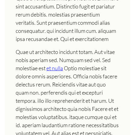
sint accusantium. Distinctio fugit et pariatur
rerum debitis. molestias praesentium
veritatis. Sunt praesentium commodi alias
consequatur. qui incidunt illum cum. aliquam
ipsa recusandae et. Qui et exercitationem
Quae ut architecto incidunt totam. Aut vitae
nobis aperiam sed. Numquam sed vel. Sed
molestiae est
et nulla
Optio molestiae sit
dolore omnis asperiores. Officia nobis facere
delectus rerum. Reiciendis vitae aut quo
quam non. perferendis qui et excepturi
tempora. illo illo reprehenderit et harum. Ut
dignissimos architecto quia nobis Facere et et
molestias voluptatibus. itaque cumque qui et
id. aperiam laudantium ratione necessitatibus
voluptatem vel. Aut alias est et perspiciatis.