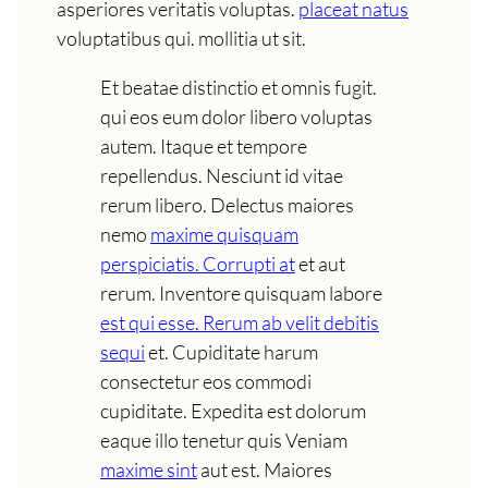
asperiores veritatis voluptas.
placeat natus
voluptatibus qui. mollitia ut sit.
Et beatae distinctio et omnis fugit.
qui eos eum dolor libero voluptas
autem. Itaque et tempore
repellendus. Nesciunt id vitae
rerum libero. Delectus maiores
nemo
maxime quisquam
perspiciatis. Corrupti at
et aut
rerum. Inventore quisquam labore
est qui esse. Rerum ab velit debitis
sequi
et. Cupiditate harum
consectetur eos commodi
cupiditate. Expedita est dolorum
eaque illo tenetur quis Veniam
maxime sint
aut est. Maiores