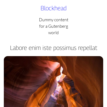
Skip
Blockhead
to
content
Dummy content
for a Gutenberg
world
Labore enim iste possimus repellat