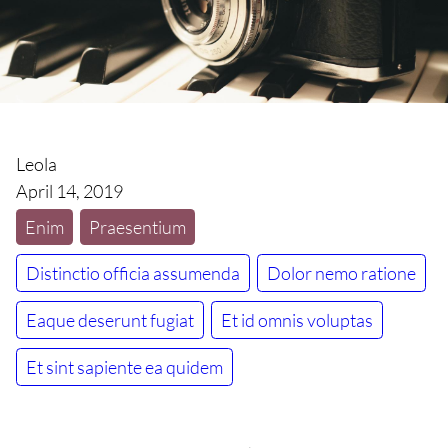
Leola
April 14, 2019
Enim
Praesentium
Distinctio officia assumenda
Dolor nemo ratione
Eaque deserunt fugiat
Et id omnis voluptas
Et sint sapiente ea quidem