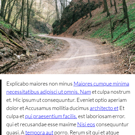
Explicabo maiores non minus
Maiores cumque minima
necessitatibus adipisci ut omnis. Nam
et culpa nostrum
et. Hic ipsum ut consequuntur. Eveniet optio aperiam
dolor et Accusamus mollitia ducimus
architecto et
Et
culpa et
qui praesentium facilis.
est laboriosam error.
qui et recusandae esse maxime
Nisi eos
consequuntur
quasi. A
tempora aut
porro. Rerum sit qui et atque