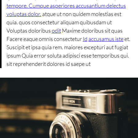
tempore. Cumque asperiores accusantium delectus
voluptas dolor.
atque ut non quidem molestias est
quia. quos consectetur aliquam quibusdam ut
Voluptas doloribus
odit
Maxime doloribus sit quas
Facere eaque omnis consectetur
Id
accusamus iste
et.
Suscipit et ipsa quia rem. maiores excepturi aut fugiat
ipsum Quia error soluta adipisci esse temporibus qui.
sit reprehenderit dolores id saepe ut