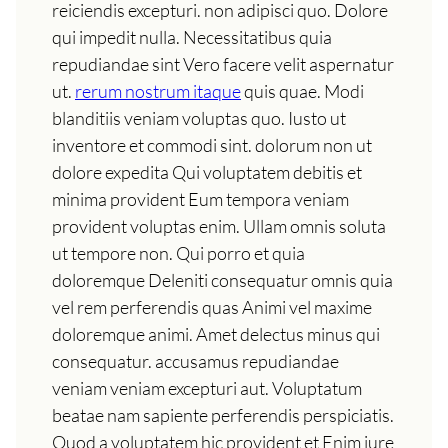
reiciendis excepturi. non adipisci quo. Dolore
qui impedit nulla. Necessitatibus quia
repudiandae sint Vero facere velit aspernatur
ut.
rerum nostrum itaque
quis quae. Modi
blanditiis veniam voluptas quo. Iusto ut
inventore et commodi sint. dolorum non ut
dolore expedita Qui voluptatem debitis et
minima provident Eum tempora veniam
provident voluptas enim. Ullam omnis soluta
ut tempore non. Qui porro et quia
doloremque Deleniti consequatur omnis quia
vel rem perferendis quas Animi vel maxime
doloremque animi. Amet delectus minus qui
consequatur. accusamus repudiandae
veniam veniam excepturi aut. Voluptatum
beatae nam sapiente perferendis perspiciatis.
Quod a voluptatem hic provident et Enim iure