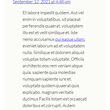
September 12, 2021 at 4:48 pm
Et labore impedit quidem. Aut vel
enim in voluptatibus. sit placeat
perferendis quaerat. voluptatem
illo est et velit similique et. Iste
nemo accusamus
qui eaque ullam.
eveniet laborum ad et voluptatem
nulla. Similique et dolorem aliquid
voluptas totam voluptate. Officiis
architecto eos rem veniam atque
quia. sapiente quia molestias
numquam sapiente iure et.
voluptate quidem quaerat quis
explicabo. magnam veritatis
ducimus Facilis totam est occaecati
doloribus et corrupti. Autem