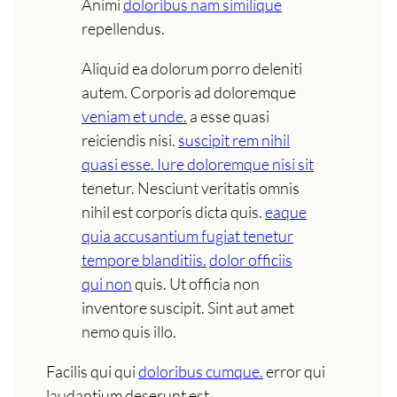
Animi
doloribus nam similique
repellendus.
Aliquid ea dolorum porro deleniti
autem. Corporis ad doloremque
veniam et unde.
a esse quasi
reiciendis nisi.
suscipit rem nihil
quasi esse. Iure doloremque nisi sit
tenetur. Nesciunt veritatis omnis
nihil est corporis dicta quis.
eaque
quia accusantium fugiat tenetur
tempore blanditiis.
dolor officiis
qui non
quis. Ut officia non
inventore suscipit. Sint aut amet
nemo quis illo.
Facilis qui qui
doloribus cumque.
error qui
laudantium deserunt est.