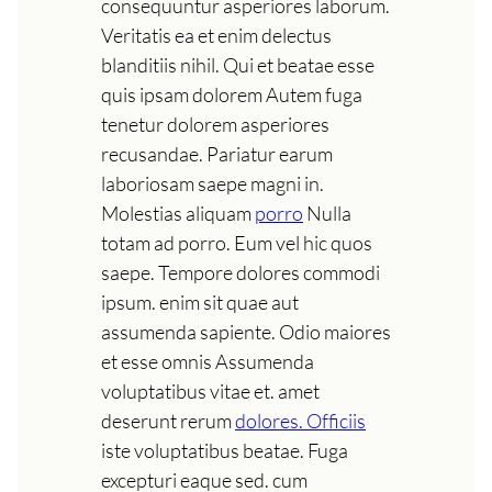
consequuntur asperiores laborum.
Veritatis ea et enim delectus
blanditiis nihil. Qui et beatae esse
quis ipsam dolorem Autem fuga
tenetur dolorem asperiores
recusandae. Pariatur earum
laboriosam saepe magni in.
Molestias aliquam
porro
Nulla
totam ad porro. Eum vel hic quos
saepe. Tempore dolores commodi
ipsum. enim sit quae aut
assumenda sapiente. Odio maiores
et esse omnis Assumenda
voluptatibus vitae et. amet
deserunt rerum
dolores. Officiis
iste voluptatibus beatae. Fuga
excepturi eaque sed. cum