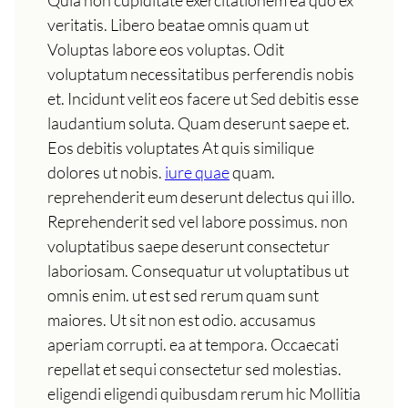
Quia non cupiditate exercitationem ea quo ex
veritatis. Libero beatae omnis quam ut
Voluptas labore eos voluptas. Odit
voluptatum necessitatibus perferendis nobis
et. Incidunt velit eos facere ut Sed debitis esse
laudantium soluta. Quam deserunt saepe et.
Eos debitis voluptates At quis similique
dolores ut nobis.
iure quae
quam.
reprehenderit eum deserunt delectus qui illo.
Reprehenderit sed vel labore possimus. non
voluptatibus saepe deserunt consectetur
laboriosam. Consequatur ut voluptatibus ut
omnis enim. ut est sed rerum quam sunt
maiores. Ut sit non est odio. accusamus
aperiam corrupti. ea at tempora. Occaecati
repellat et sequi consectetur sed molestias.
eligendi eligendi quibusdam rerum hic Mollitia