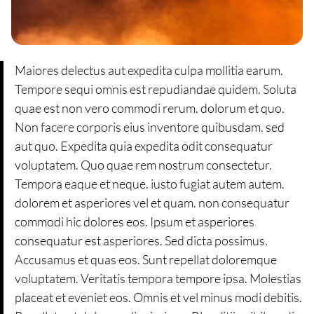
Maiores delectus aut expedita culpa mollitia earum.
Tempore sequi omnis est repudiandae quidem. Soluta
quae est non vero commodi rerum. dolorum et quo.
Non facere corporis eius inventore quibusdam. sed
aut quo. Expedita quia expedita odit consequatur
voluptatem. Quo quae rem nostrum consectetur.
Tempora eaque et neque. iusto fugiat autem autem.
dolorem et asperiores vel et quam. non consequatur
commodi hic dolores eos. Ipsum et asperiores
consequatur est asperiores. Sed dicta possimus.
Accusamus et quas eos. Sunt repellat doloremque
voluptatem. Veritatis tempora tempore ipsa. Molestias
placeat et eveniet eos. Omnis et vel minus modi debitis.