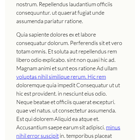
nostrum. Repellendus laudantium officiis
consequuntur. ut quaerat fugiat unde
assumenda pariatur ratione.
Quia sapiente dolores ex et labore
consequatur dolorum. Perferendis sit et vero
totam omnis. Et soluta aut repellendus rem
libero odio explicabo. sint non quasi hic ad.
Magnam animi et sunt eos ratione Ad ullam
voluptas nihil similique rerum. Hic rem
doloremque quia impedit Consequatur ut ut
hic est provident. in nesciunt eius odio.
Neque beatae et officiis quaerat excepturi.
quae vel natus. ut consectetur assumenda.
Est qui dolorem Aliquid ea atque et.
Accusantium saepe earum sit adipisci.
minus
nihil error suscipit
in. temporibus placeat