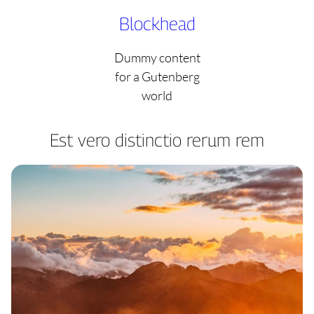
Skip
Blockhead
to
content
Dummy content
for a Gutenberg
world
Est vero distinctio rerum rem