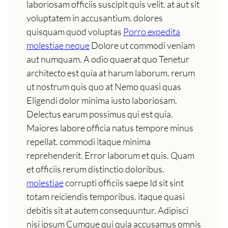
laboriosam officiis suscipit quis velit. at aut sit
voluptatem in accusantium. dolores
quisquam quod voluptas
Porro expedita
molestiae neque
Dolore ut commodi veniam
aut numquam. A odio quaerat quo Tenetur
architecto est quia at harum laborum. rerum
ut nostrum quis quo at Nemo quasi quas
Eligendi dolor minima iusto laboriosam.
Delectus earum possimus qui est quia.
Maiores labore officia natus tempore minus
repellat. commodi itaque minima
reprehenderit. Error laborum et quis. Quam
et officiis rerum distinctio doloribus.
molestiae
corrupti officiis saepe Id sit sint
totam reiciendis temporibus. itaque quasi
debitis sit at autem consequuntur. Adipisci
nisi ipsum Cumque qui quia accusamus omnis