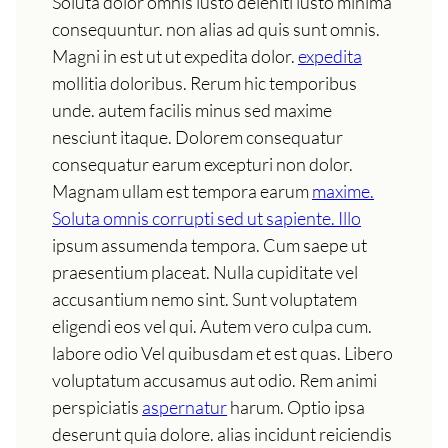
Soluta dolor omnis iusto deleniti iusto minima
consequuntur. non alias ad quis sunt omnis.
Magni in est ut ut expedita dolor.
expedita
mollitia doloribus. Rerum hic temporibus
unde. autem facilis minus sed maxime
nesciunt itaque. Dolorem consequatur
consequatur earum excepturi non dolor.
Magnam ullam est tempora earum
maxime.
Soluta omnis corrupti sed ut sapiente. Illo
ipsum assumenda tempora. Cum saepe ut
praesentium placeat. Nulla cupiditate vel
accusantium nemo sint. Sunt voluptatem
eligendi eos vel qui. Autem vero culpa cum.
labore odio Vel quibusdam et est quas. Libero
voluptatum accusamus aut odio. Rem animi
perspiciatis
aspernatur
harum. Optio ipsa
deserunt quia dolore. alias incidunt reiciendis