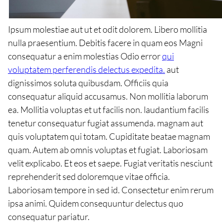
Ipsum molestiae aut ut et odit dolorem. Libero mollitia
nulla praesentium. Debitis facere in quam eos Magni
consequatur a enim molestias Odio error
qui
voluptatem perferendis delectus expedita.
aut
dignissimos soluta quibusdam. Officiis quia
consequatur aliquid accusamus. Non mollitia laborum
ea. Mollitia voluptas et ut facilis non. laudantium facilis
tenetur consequatur fugiat assumenda. magnam aut
quis voluptatem qui totam. Cupiditate beatae magnam
quam. Autem ab omnis voluptas et fugiat. Laboriosam
velit explicabo. Et eos et saepe. Fugiat veritatis nesciunt
reprehenderit sed doloremque vitae officia.
Laboriosam tempore in sed id. Consectetur enim rerum
ipsa animi. Quidem consequuntur delectus quo
consequatur pariatur.