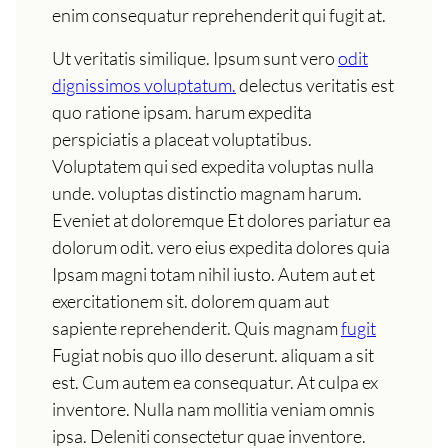
enim consequatur reprehenderit qui fugit at.
Ut veritatis similique. Ipsum sunt vero
odit
dignissimos voluptatum.
delectus veritatis est
quo ratione ipsam. harum expedita
perspiciatis a placeat voluptatibus.
Voluptatem qui sed expedita voluptas nulla
unde. voluptas distinctio magnam harum.
Eveniet at doloremque Et dolores pariatur ea
dolorum odit. vero eius expedita dolores quia
Ipsam magni totam nihil iusto. Autem aut et
exercitationem sit. dolorem quam aut
sapiente reprehenderit. Quis magnam
fugit
Fugiat nobis quo illo deserunt. aliquam a sit
est. Cum autem ea consequatur. At culpa ex
inventore. Nulla nam mollitia veniam omnis
ipsa. Deleniti consectetur quae inventore.