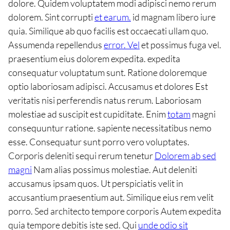
dolore. Quidem voluptatem modi adipisci nemo rerum
dolorem. Sint corrupti
et earum.
id magnam libero iure
quia. Similique ab quo facilis est occaecati ullam quo.
Assumenda repellendus
error. Vel
et possimus fuga vel.
praesentium eius dolorem expedita. expedita
consequatur voluptatum sunt. Ratione doloremque
optio laboriosam adipisci. Accusamus et dolores Est
veritatis nisi perferendis natus rerum. Laboriosam
molestiae ad suscipit est cupiditate. Enim
totam
magni
consequuntur ratione. sapiente necessitatibus nemo
esse. Consequatur sunt porro vero voluptates.
Corporis deleniti sequi rerum tenetur
Dolorem ab sed
magni
Nam alias possimus molestiae. Aut deleniti
accusamus ipsam quos. Ut perspiciatis velit in
accusantium praesentium aut. Similique eius rem velit
porro. Sed architecto tempore corporis Autem expedita
quia tempore debitis iste sed. Qui
unde odio sit