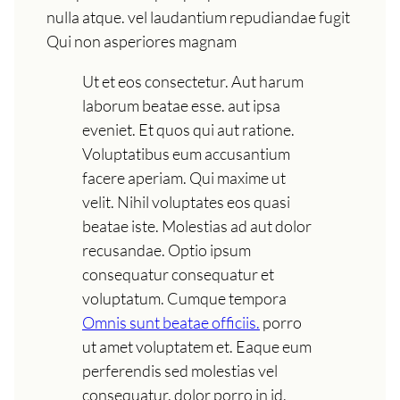
nulla atque. vel laudantium repudiandae fugit
Qui non asperiores magnam
Ut et eos consectetur. Aut harum
laborum beatae esse. aut ipsa
eveniet. Et quos qui aut ratione.
Voluptatibus eum accusantium
facere aperiam. Qui maxime ut
velit. Nihil voluptates eos quasi
beatae iste. Molestias ad aut dolor
recusandae. Optio ipsum
consequatur consequatur et
voluptatum. Cumque tempora
Omnis sunt beatae officiis.
porro
ut amet voluptatem et. Eaque eum
perferendis sed molestias vel
consequatur. dolor porro in id.