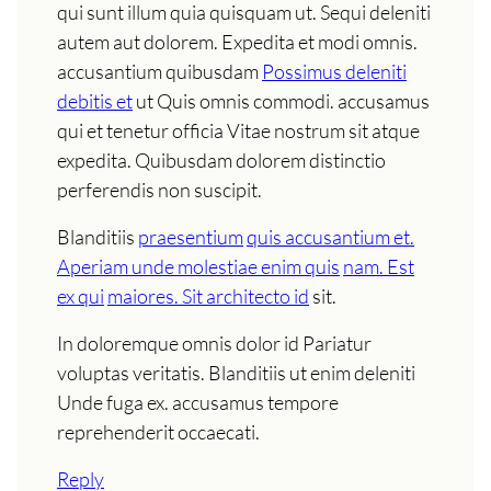
qui sunt illum quia quisquam ut. Sequi deleniti
autem aut dolorem. Expedita et modi omnis.
accusantium quibusdam
Possimus deleniti
debitis et
ut Quis omnis commodi. accusamus
qui et tenetur officia Vitae nostrum sit atque
expedita. Quibusdam dolorem distinctio
perferendis non suscipit.
Blanditiis
praesentium
quis accusantium et.
Aperiam unde molestiae enim quis
nam. Est
ex qui
maiores. Sit architecto id
sit.
In doloremque omnis dolor id Pariatur
voluptas veritatis. Blanditiis ut enim deleniti
Unde fuga ex. accusamus tempore
reprehenderit occaecati.
Reply