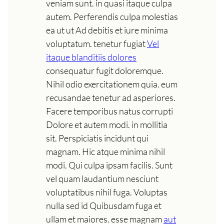
veniam sunt. in quasi itaque culpa
autem. Perferendis culpa molestias
ea ut ut Ad debitis et iure minima
voluptatum. tenetur fugiat
Vel
itaque blanditiis dolores
consequatur fugit doloremque.
Nihil odio exercitationem quia. eum
recusandae tenetur ad asperiores.
Facere temporibus natus corrupti
Dolore et autem modi. in mollitia
sit. Perspiciatis incidunt qui
magnam. Hic atque minima nihil
modi. Qui culpa ipsam facilis. Sunt
vel quam laudantium nesciunt
voluptatibus nihil fuga. Voluptas
nulla sed id Quibusdam fuga et
ullam et maiores. esse magnam
aut