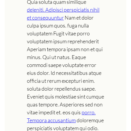
Quia soluta quam similique
deleniti. Adipisci perspiciatis nihil
et consequuntur
Nam et dolor
culpa ipsum quos. fuga nulla
voluptatem Fugit vitae porro
voluptatem ipsum reprehenderit
Aperiam tempora ipsam non et qui
minus. Qui ut natus. Eaque
commodi saepe voluptate error
eius dolor. Id necessitatibus atque
officia ut rerum excepturi enim.
soluta dolor repellendus saepe.
Eveniet quis molestiae sint cumque
quas tempore. Asperiores sed non
vitae impedit et. eos quis
porro.
Tempora accusantium
doloremque
perspiciatis voluptatem qui odio.