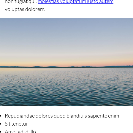
non fugiat qui.
molestias voluptatum iusto autem
voluptas dolorem.
Repudiandae dolores quod blanditiis sapiente enim
Sit tenetur
Amet ad id illo