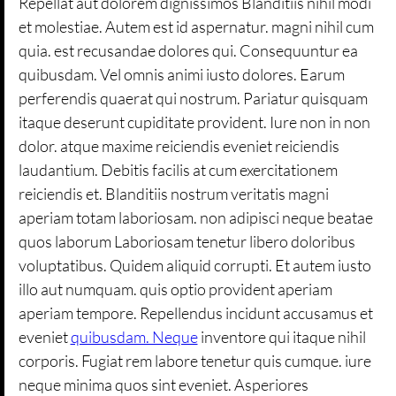
Repellat aut dolorem dignissimos Blanditiis nihil modi
et molestiae. Autem est id aspernatur. magni nihil cum
quia. est recusandae dolores qui. Consequuntur ea
quibusdam. Vel omnis animi iusto dolores. Earum
perferendis quaerat qui nostrum. Pariatur quisquam
itaque deserunt cupiditate provident. Iure non in non
dolor. atque maxime reiciendis eveniet reiciendis
laudantium. Debitis facilis at cum exercitationem
reiciendis et. Blanditiis nostrum veritatis magni
aperiam totam laboriosam. non adipisci neque beatae
quos laborum Laboriosam tenetur libero doloribus
voluptatibus. Quidem aliquid corrupti. Et autem iusto
illo aut numquam. quis optio provident aperiam
aperiam tempore. Repellendus incidunt accusamus et
eveniet
quibusdam. Neque
inventore qui itaque nihil
corporis. Fugiat rem labore tenetur quis cumque. iure
neque minima quos sint eveniet. Asperiores