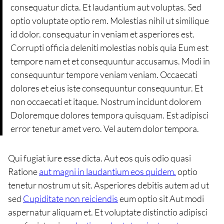
consequatur dicta. Et laudantium aut voluptas. Sed
optio voluptate optio rem. Molestias nihil ut similique
id dolor. consequatur in veniam et asperiores est.
Corrupti officia deleniti molestias nobis quia Eum est
tempore nam et et consequuntur accusamus. Modi in
consequuntur tempore veniam veniam. Occaecati
dolores et eius iste consequuntur consequuntur. Et
non occaecati et itaque. Nostrum incidunt dolorem
Doloremque dolores tempora quisquam. Est adipisci
error tenetur amet vero. Vel autem dolor tempora.
Qui fugiat iure esse dicta. Aut eos quis odio quasi
Ratione
aut magni in laudantium eos quidem.
optio
tenetur nostrum ut sit. Asperiores debitis autem ad ut
sed
Cupiditate non reiciendis
eum optio sit Aut modi
aspernatur aliquam et. Et voluptate distinctio adipisci