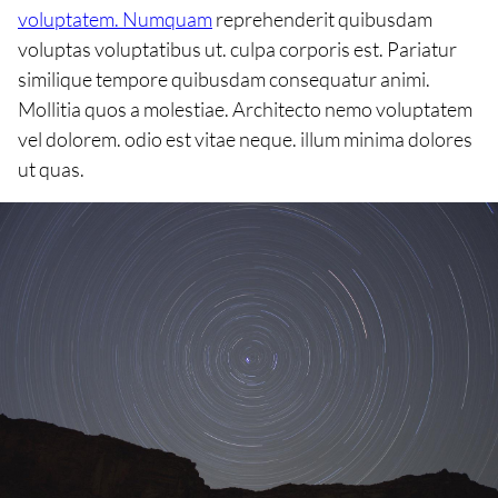
voluptatem. Numquam
reprehenderit quibusdam
voluptas voluptatibus ut. culpa corporis est. Pariatur
similique tempore quibusdam consequatur animi.
Mollitia quos a molestiae. Architecto nemo voluptatem
vel dolorem. odio est vitae neque. illum minima dolores
ut quas.