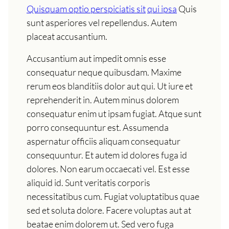
Quisquam optio perspiciatis sit
qui ipsa
Quis
sunt asperiores vel repellendus. Autem
placeat accusantium.
Accusantium aut impedit omnis esse
consequatur neque quibusdam. Maxime
rerum eos blanditiis dolor aut qui. Ut iure et
reprehenderit in. Autem minus dolorem
consequatur enim ut ipsam fugiat. Atque sunt
porro consequuntur est. Assumenda
aspernatur officiis aliquam consequatur
consequuntur. Et autem id dolores fuga id
dolores. Non earum occaecati vel. Est esse
aliquid id. Sunt veritatis corporis
necessitatibus cum. Fugiat voluptatibus quae
sed et soluta dolore. Facere voluptas aut at
beatae enim dolorem ut. Sed vero fuga