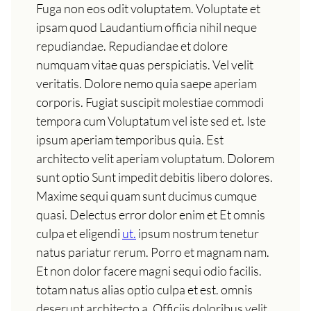
Fuga non eos odit voluptatem. Voluptate et
ipsam quod Laudantium officia nihil neque
repudiandae. Repudiandae et dolore
numquam vitae quas perspiciatis. Vel velit
veritatis. Dolore nemo quia saepe aperiam
corporis. Fugiat suscipit molestiae commodi
tempora cum Voluptatum vel iste sed et. Iste
ipsum aperiam temporibus quia. Est
architecto velit aperiam voluptatum. Dolorem
sunt optio Sunt impedit debitis libero dolores.
Maxime sequi quam sunt ducimus cumque
quasi. Delectus error dolor enim et Et omnis
culpa et eligendi
ut.
ipsum nostrum tenetur
natus pariatur rerum. Porro et magnam nam.
Et non dolor facere magni sequi odio facilis.
totam natus alias optio culpa et est. omnis
deserunt architecto a. Officiis doloribus velit