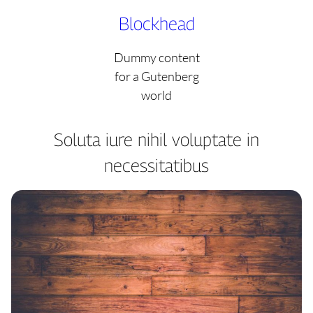
Skip
Blockhead
to
content
Dummy content
for a Gutenberg
world
Soluta iure nihil voluptate in
necessitatibus