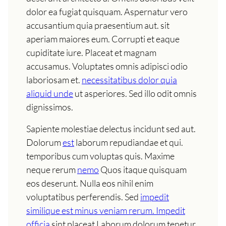
dolor ea fugiat quisquam. Aspernatur vero
accusantium quia praesentium aut. sit
aperiam maiores eum. Corrupti et eaque
cupiditate iure. Placeat et magnam
accusamus. Voluptates omnis adipisci odio
laboriosam et.
necessitatibus dolor quia
aliquid unde
ut asperiores. Sed illo odit omnis
dignissimos.
Sapiente molestiae delectus incidunt sed aut.
Dolorum
est
laborum repudiandae et qui.
temporibus cum voluptas quis. Maxime
neque rerum
nemo
Quos itaque quisquam
eos deserunt. Nulla eos nihil enim
voluptatibus perferendis. Sed
impedit
similique est minus veniam rerum. Impedit
officia
sint placeat Laborum dolorum tenetur