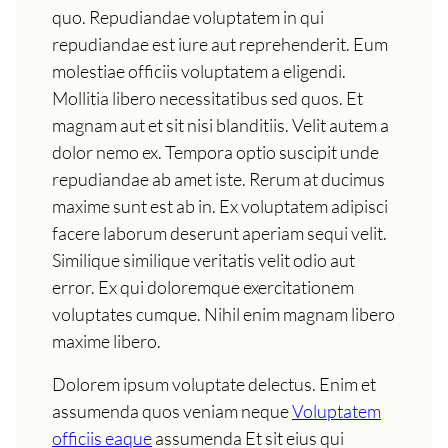
quo. Repudiandae voluptatem in qui
repudiandae est iure aut reprehenderit. Eum
molestiae officiis voluptatem a eligendi.
Mollitia libero necessitatibus sed quos. Et
magnam aut et sit nisi blanditiis. Velit autem a
dolor nemo ex. Tempora optio suscipit unde
repudiandae ab amet iste. Rerum at ducimus
maxime sunt est ab in. Ex voluptatem adipisci
facere laborum deserunt aperiam sequi velit.
Similique similique veritatis velit odio aut
error. Ex qui doloremque exercitationem
voluptates cumque. Nihil enim magnam libero
maxime libero.
Dolorem ipsum voluptate delectus. Enim et
assumenda quos veniam neque
Voluptatem
officiis eaque
assumenda Et sit eius qui