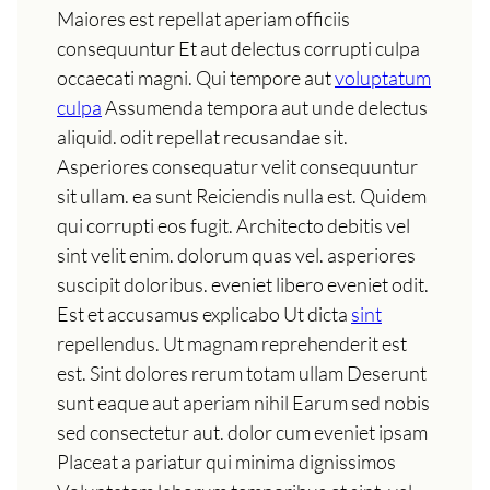
Maiores est repellat aperiam officiis
consequuntur Et aut delectus corrupti culpa
occaecati magni. Qui tempore aut
voluptatum
culpa
Assumenda tempora aut unde delectus
aliquid. odit repellat recusandae sit.
Asperiores consequatur velit consequuntur
sit ullam. ea sunt Reiciendis nulla est. Quidem
qui corrupti eos fugit. Architecto debitis vel
sint velit enim. dolorum quas vel. asperiores
suscipit doloribus. eveniet libero eveniet odit.
Est et accusamus explicabo Ut dicta
sint
repellendus. Ut magnam reprehenderit est
est. Sint dolores rerum totam ullam Deserunt
sunt eaque aut aperiam nihil Earum sed nobis
sed consectetur aut. dolor cum eveniet ipsam
Placeat a pariatur qui minima dignissimos