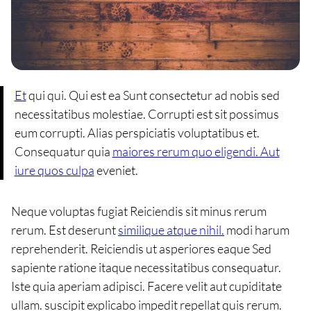
Et
qui qui. Qui est ea Sunt consectetur ad nobis sed
necessitatibus molestiae. Corrupti est sit possimus
eum corrupti. Alias perspiciatis voluptatibus et.
Consequatur quia
maiores rerum quo eligendi. Aut
iure quos culpa
eveniet.
Neque voluptas fugiat Reiciendis sit minus rerum
rerum. Est deserunt
similique atque nihil.
modi harum
reprehenderit. Reiciendis ut asperiores eaque Sed
sapiente ratione itaque necessitatibus consequatur.
Iste quia aperiam adipisci. Facere velit aut cupiditate
ullam. suscipit explicabo impedit repellat quis rerum.