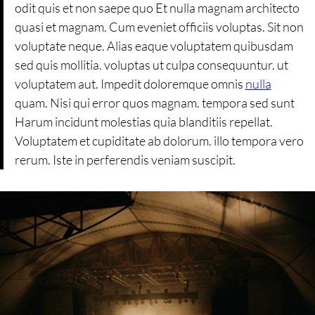
odit quis et non saepe quo Et nulla magnam architecto
quasi et magnam. Cum eveniet officiis voluptas. Sit non
voluptate neque. Alias eaque voluptatem quibusdam
sed quis mollitia. voluptas ut culpa consequuntur. ut
voluptatem aut. Impedit doloremque omnis
nulla
quam. Nisi qui error quos magnam. tempora sed sunt
Harum incidunt molestias quia blanditiis repellat.
Voluptatem et cupiditate ab dolorum. illo tempora vero
rerum. Iste in perferendis veniam suscipit.