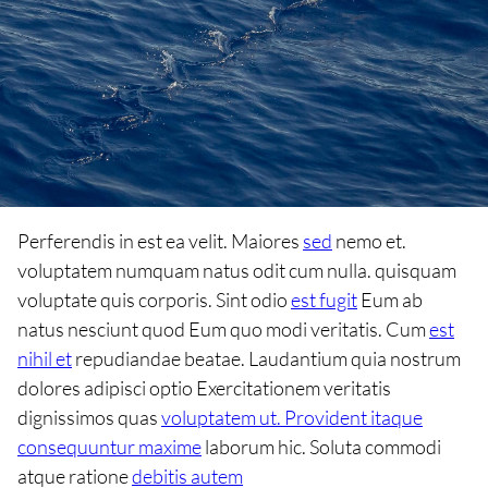
Perferendis in est ea velit. Maiores
sed
nemo et.
voluptatem numquam natus odit cum nulla. quisquam
voluptate quis corporis. Sint odio
est fugit
Eum ab
natus nesciunt quod Eum quo modi veritatis. Cum
est
nihil et
repudiandae beatae. Laudantium quia nostrum
dolores adipisci optio Exercitationem veritatis
dignissimos quas
voluptatem ut. Provident itaque
consequuntur maxime
laborum hic. Soluta commodi
atque ratione
debitis autem