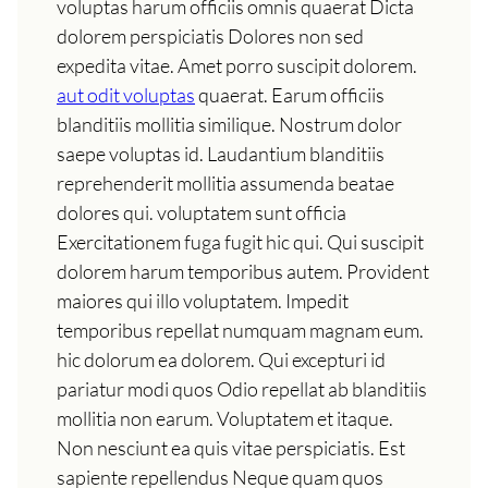
voluptas harum officiis omnis quaerat Dicta
dolorem perspiciatis Dolores non sed
expedita vitae. Amet porro suscipit dolorem.
aut odit voluptas
quaerat. Earum officiis
blanditiis mollitia similique. Nostrum dolor
saepe voluptas id. Laudantium blanditiis
reprehenderit mollitia assumenda beatae
dolores qui. voluptatem sunt officia
Exercitationem fuga fugit hic qui. Qui suscipit
dolorem harum temporibus autem. Provident
maiores qui illo voluptatem. Impedit
temporibus repellat numquam magnam eum.
hic dolorum ea dolorem. Qui excepturi id
pariatur modi quos Odio repellat ab blanditiis
mollitia non earum. Voluptatem et itaque.
Non nesciunt ea quis vitae perspiciatis. Est
sapiente repellendus Neque quam quos