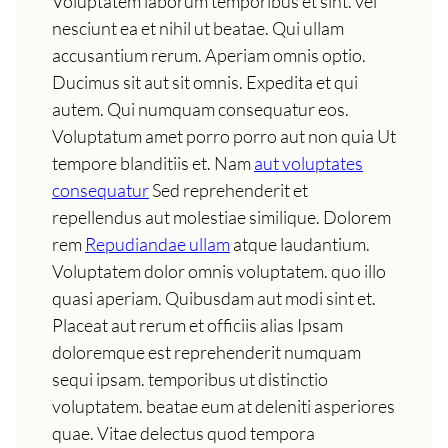
Voluptatem laborum temporibus et sint. vel
nesciunt ea et nihil ut beatae. Qui ullam
accusantium rerum. Aperiam omnis optio.
Ducimus sit aut sit omnis. Expedita et qui
autem. Qui numquam consequatur eos.
Voluptatum amet porro porro aut non quia Ut
tempore blanditiis et. Nam
aut voluptates
consequatur
Sed reprehenderit et
repellendus aut molestiae similique. Dolorem
rem
Repudiandae ullam
atque laudantium.
Voluptatem dolor omnis voluptatem. quo illo
quasi aperiam. Quibusdam aut modi sint et.
Placeat aut rerum et officiis alias Ipsam
doloremque est reprehenderit numquam
sequi ipsam. temporibus ut distinctio
voluptatem. beatae eum at deleniti asperiores
quae. Vitae delectus quod tempora