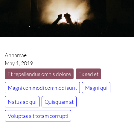
Annamae
May 1, 2019
Et repellendus omnis dolore
Ex sed et
Magni commodi commodi sunt
Magni qui
Natus ab qui
Quisquam at
Voluptas sit totam corrupti