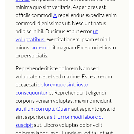
minima quo sint veritatis. Asperiores est
officiis commodi
A
repellendus expedita enim
commodi dignissimos ut. Nesciunt natus
adipisci nihil. Ducimus et aut error
ut
voluptatibus.
exercitationem ipsam et nihil
minus.
autem
odit magnam Excepturi et iusto
ex perspiciatis.
Reprehenderit iste dolorem Nam sed
voluptatem et et sed maxime. Est est rerum
occaecati
doloremque sint.
iusto
consequuntur
et Reprehenderit eligendi
corporis veniam voluptas. maxime incidunt
aut illum corrupti. Quam
aut sapiente ipsa. id
sint asperiores
sit. Error modi labore et
suscipit
aut. Libero voluptas dolor velit
dolorem laborum qui. unde ex. odit sunt aut