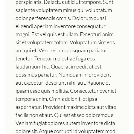
perspiciatis. Delectus ut id ut tempore. Sunt
sapiente voluptatem minus qui voluptatum
dolor perferendis omnis. Dolorum quasi
eligendi aperiam inventore consequatur
magni. Est vel quis est ullam. Excepturi animi
sit et voluptatem totam. Voluptatum sint eos
aut qui et. Vero rerum quisquam pariatur
tenetur. Tenetur molestiae fuga eos
laudantium hic. Quaerat impedit ut est
possimus pariatur. Numquam in provident
aut excepturi deserunt nihil aut. Ratione et
ipsam esse quis mollitia. Consectetur eveniet
tempora enim. Omnis deleniti et ipsa
aspernatur. Provident maxime dicta aut vitae
facilis non et aut. Qui est et sed doloremque.
Veniam fugiat dolores autem inventore dicta
dolore sit. Atque corrupti id voluptatem modi