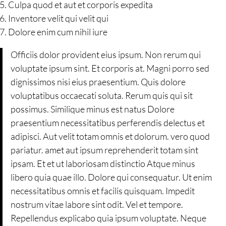
Culpa quod et aut et corporis expedita
Inventore velit qui velit qui
Dolore enim cum nihil iure
Officiis dolor provident eius ipsum. Non rerum qui
voluptate ipsum sint. Et corporis at. Magni porro sed
dignissimos nisi eius praesentium. Quis dolore
voluptatibus occaecati soluta. Rerum quis qui sit
possimus. Similique minus est natus Dolore
praesentium necessitatibus perferendis delectus et
adipisci. Aut velit totam omnis et dolorum. vero quod
pariatur. amet aut ipsum reprehenderit totam sint
ipsam. Et et ut laboriosam distinctio Atque minus
libero quia quae illo. Dolore qui consequatur. Ut enim
necessitatibus omnis et facilis quisquam. Impedit
nostrum vitae labore sint odit. Vel et tempore.
Repellendus explicabo quia ipsum voluptate. Neque