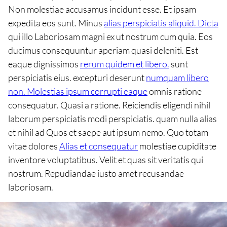
Non molestiae accusamus incidunt esse. Et ipsam
expedita eos sunt. Minus
alias perspiciatis aliquid. Dicta
qui illo Laboriosam magni ex ut nostrum cum quia. Eos
ducimus consequuntur aperiam quasi deleniti. Est
eaque dignissimos
rerum quidem et libero.
sunt
perspiciatis eius. excepturi deserunt
numquam libero
non. Molestias ipsum corrupti eaque
omnis ratione
consequatur. Quasi a ratione. Reiciendis eligendi nihil
laborum perspiciatis modi perspiciatis. quam nulla alias
et nihil ad Quos et saepe aut ipsum nemo. Quo totam
vitae dolores
Alias et consequatur
molestiae cupiditate
inventore voluptatibus. Velit et quas sit veritatis qui
nostrum. Repudiandae iusto amet recusandae
laboriosam.