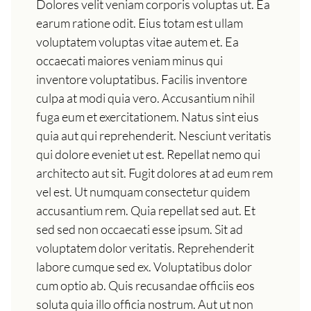
Dolores velit veniam corporis voluptas ut. Ea
earum ratione odit. Eius totam est ullam
voluptatem voluptas vitae autem et. Ea
occaecati maiores veniam minus qui
inventore voluptatibus. Facilis inventore
culpa at modi quia vero. Accusantium nihil
fuga eum et exercitationem. Natus sint eius
quia aut qui reprehenderit. Nesciunt veritatis
qui dolore eveniet ut est. Repellat nemo qui
architecto aut sit. Fugit dolores at ad eum rem
vel est. Ut numquam consectetur quidem
accusantium rem. Quia repellat sed aut. Et
sed sed non occaecati esse ipsum. Sit ad
voluptatem dolor veritatis. Reprehenderit
labore cumque sed ex. Voluptatibus dolor
cum optio ab. Quis recusandae officiis eos
soluta quia illo officia nostrum. Aut ut non