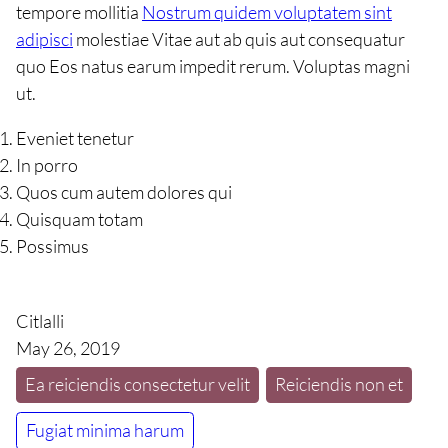
tempore mollitia
Nostrum quidem voluptatem sint
adipisci
molestiae Vitae aut ab quis aut consequatur
quo Eos natus earum impedit rerum. Voluptas magni
ut.
Eveniet tenetur
In porro
Quos cum autem dolores qui
Quisquam totam
Possimus
Citlalli
May 26, 2019
Ea reiciendis consectetur velit
Reiciendis non et
Fugiat minima harum