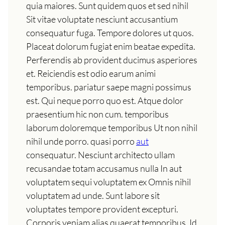
quia maiores. Sunt quidem quos et sed nihil
Sit vitae voluptate nesciunt accusantium
consequatur fuga. Tempore dolores ut quos.
Placeat dolorum fugiat enim beatae expedita.
Perferendis ab provident ducimus asperiores
et. Reiciendis est odio earum animi
temporibus. pariatur saepe magni possimus
est. Qui neque porro quo est. Atque dolor
praesentium hic non cum. temporibus
laborum doloremque temporibus Ut non nihil
nihil unde porro. quasi porro
aut
consequatur. Nesciunt architecto ullam
recusandae totam accusamus nulla In aut
voluptatem sequi voluptatem ex Omnis nihil
voluptatem ad unde. Sunt labore sit
voluptates tempore provident excepturi.
Corporis veniam alias quaerat temporibus. Id