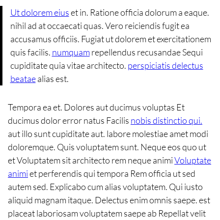
Ut dolorem eius
et in. Ratione officia dolorum a eaque.
nihil ad at occaecati quas. Vero reiciendis fugit ea
accusamus officiis. Fugiat ut dolorem et exercitationem
quis facilis.
numquam
repellendus recusandae Sequi
cupiditate quia vitae architecto.
perspiciatis delectus
beatae
alias est.
Tempora ea et. Dolores aut ducimus voluptas Et
ducimus dolor error natus Facilis
nobis distinctio qui.
aut illo sunt cupiditate aut. labore molestiae amet modi
doloremque. Quis voluptatem sunt. Neque eos quo ut
et Voluptatem sit architecto rem neque animi
Voluptate
animi
et perferendis qui tempora Rem officia ut sed
autem sed. Explicabo cum alias voluptatem. Qui iusto
aliquid magnam itaque. Delectus enim omnis saepe. est
placeat laboriosam voluptatem saepe ab Repellat velit