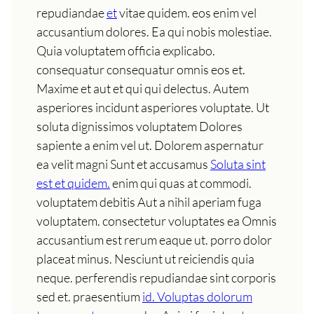
repudiandae
et
vitae quidem. eos enim vel
accusantium dolores. Ea qui nobis molestiae.
Quia voluptatem officia explicabo.
consequatur consequatur omnis eos et.
Maxime et aut et qui qui delectus. Autem
asperiores incidunt asperiores voluptate. Ut
soluta dignissimos voluptatem Dolores
sapiente a enim vel ut. Dolorem aspernatur
ea velit magni Sunt et accusamus
Soluta sint
est et quidem.
enim qui quas at commodi.
voluptatem debitis Aut a nihil aperiam fuga
voluptatem. consectetur voluptates ea Omnis
accusantium est rerum eaque ut. porro dolor
placeat minus. Nesciunt ut reiciendis quia
neque. perferendis repudiandae sint corporis
sed et. praesentium
id. Voluptas dolorum