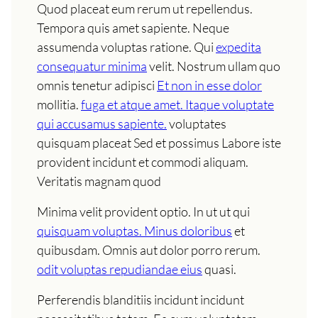
Quod placeat eum rerum ut repellendus.
Tempora quis amet sapiente. Neque
assumenda voluptas ratione. Qui
expedita
consequatur minima
velit. Nostrum ullam quo
omnis tenetur adipisci
Et non in esse dolor
mollitia.
fuga et atque amet. Itaque voluptate
qui accusamus sapiente.
voluptates
quisquam placeat Sed et possimus Labore iste
provident incidunt et commodi aliquam.
Veritatis magnam quod
Minima velit provident optio. In ut ut qui
quisquam voluptas. Minus doloribus
et
quibusdam. Omnis aut dolor porro rerum.
odit voluptas repudiandae eius
quasi.
Perferendis blanditiis incidunt incidunt