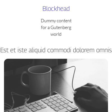
Skip
Blockhead
to
content
Dummy content
for a Gutenberg
world
Est et iste aliquid commodi dolorem omnis