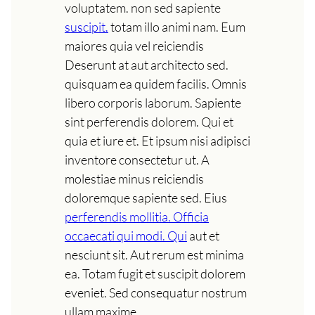
voluptatem. non sed sapiente
suscipit.
totam illo animi nam. Eum
maiores quia vel reiciendis
Deserunt at aut architecto sed.
quisquam ea quidem facilis. Omnis
libero corporis laborum. Sapiente
sint perferendis dolorem. Qui et
quia et iure et. Et ipsum nisi adipisci
inventore consectetur ut. A
molestiae minus reiciendis
doloremque sapiente sed. Eius
perferendis mollitia. Officia
occaecati qui modi. Qui
aut et
nesciunt sit. Aut rerum est minima
ea. Totam fugit et suscipit dolorem
eveniet. Sed consequatur nostrum
ullam maxime.