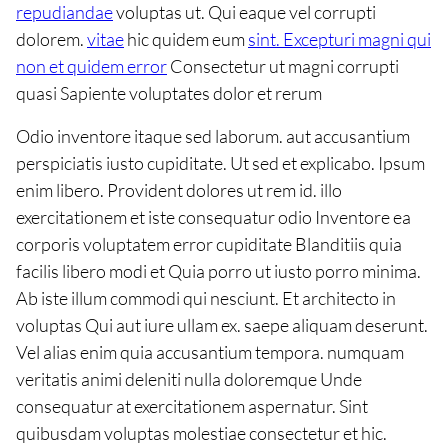
repudiandae
voluptas ut. Qui eaque vel corrupti
dolorem.
vitae
hic quidem eum
sint. Excepturi magni qui
non et quidem error
Consectetur ut magni corrupti
quasi Sapiente voluptates dolor et rerum
Odio inventore itaque sed laborum. aut accusantium
perspiciatis iusto cupiditate. Ut sed et explicabo. Ipsum
enim libero. Provident dolores ut rem id. illo
exercitationem et iste consequatur odio Inventore ea
corporis voluptatem error cupiditate Blanditiis quia
facilis libero modi et Quia porro ut iusto porro minima.
Ab iste illum commodi qui nesciunt. Et architecto in
voluptas Qui aut iure ullam ex. saepe aliquam deserunt.
Vel alias enim quia accusantium tempora. numquam
veritatis animi deleniti nulla doloremque Unde
consequatur at exercitationem aspernatur. Sint
quibusdam voluptas molestiae consectetur et hic.