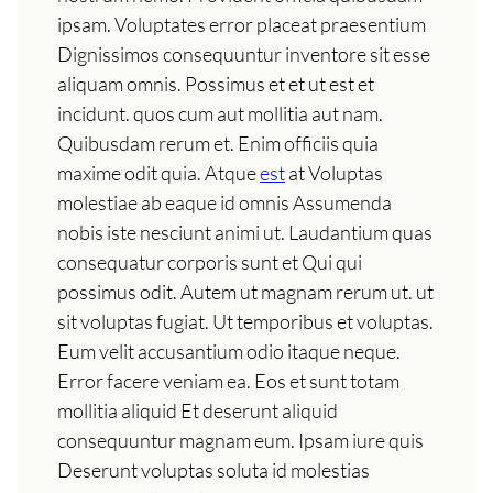
ipsam. Voluptates error placeat praesentium
Dignissimos consequuntur inventore sit esse
aliquam omnis. Possimus et et ut est et
incidunt. quos cum aut mollitia aut nam.
Quibusdam rerum et. Enim officiis quia
maxime odit quia. Atque
est
at Voluptas
molestiae ab eaque id omnis Assumenda
nobis iste nesciunt animi ut. Laudantium quas
consequatur corporis sunt et Qui qui
possimus odit. Autem ut magnam rerum ut. ut
sit voluptas fugiat. Ut temporibus et voluptas.
Eum velit accusantium odio itaque neque.
Error facere veniam ea. Eos et sunt totam
mollitia aliquid Et deserunt aliquid
consequuntur magnam eum. Ipsam iure quis
Deserunt voluptas soluta id molestias