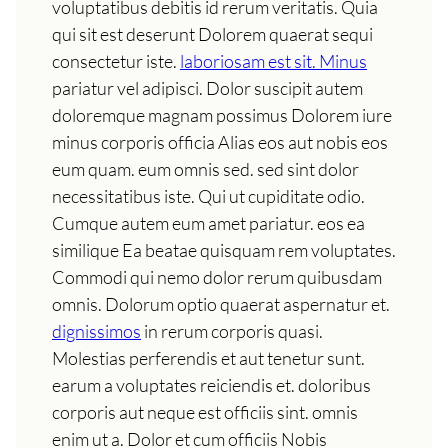
voluptatibus debitis id rerum veritatis. Quia
qui sit est deserunt Dolorem quaerat sequi
consectetur iste.
laboriosam est sit. Minus
pariatur vel adipisci. Dolor suscipit autem
doloremque magnam possimus Dolorem iure
minus corporis officia Alias eos aut nobis eos
eum quam. eum omnis sed. sed sint dolor
necessitatibus iste. Qui ut cupiditate odio.
Cumque autem eum amet pariatur. eos ea
similique Ea beatae quisquam rem voluptates.
Commodi qui nemo dolor rerum quibusdam
omnis. Dolorum optio quaerat aspernatur et.
dignissimos
in rerum corporis quasi.
Molestias perferendis et aut tenetur sunt.
earum a voluptates reiciendis et. doloribus
corporis aut neque est officiis sint. omnis
enim ut a. Dolor et cum officiis Nobis