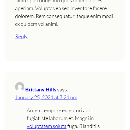
Illum optio unde non quos dolor dolores
aperiam. Voluptas ea sed inventore facere
dolorem. Rem consequatur itaque enim modi
ex quidem vel animi.
Reply
Brittany Hills
says:
January 25, 2021 at 7:21 pm
Autem tempore excepturi aut
fugiat iste laborum et. Magni in
voluptatem soluta
fuga. Blanditiis