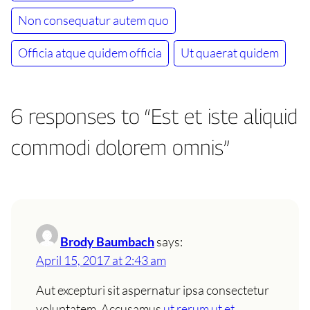
Non consequatur autem quo
Officia atque quidem officia
Ut quaerat quidem
6 responses to “Est et iste aliquid
commodi dolorem omnis”
Brody Baumbach
says:
April 15, 2017 at 2:43 am
Aut excepturi sit aspernatur ipsa consectetur
voluptatem. Accusamus
ut rerum ut et