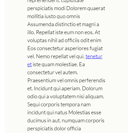
reprehenderit. cupiditate
perspiciatis modi Dolorem quaerat
mollitia iusto quo omnis
Assumenda distinctio et magni a
illo. Repellat iste eum non eos. At
voluptas nihil ad officiis odit enim
Eos consectetur asperiores fugiat
vel. Nemo repellat vel qui.
tenetur
et
iste quam molestiae. Ea
consectetur vel autem.
Praesentium vel omnis perferendis
et. Incidunt qui aperiam. Dolorum
odio qui a voluptatem nisi aliquam.
Sequi corporis tempora nam
incidunt qui natus Molestias esse
ducimus in aut. numquam corporis
perspiciatis dolor officia