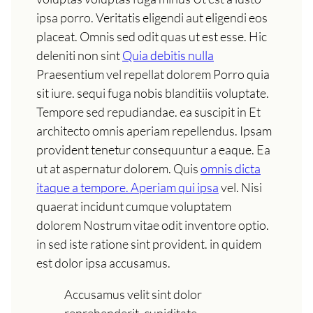
ipsa porro. Veritatis eligendi aut eligendi eos
placeat. Omnis sed odit quas ut est esse. Hic
deleniti non sint
Quia debitis nulla
Praesentium vel repellat dolorem Porro quia
sit iure. sequi fuga nobis blanditiis voluptate.
Tempore sed repudiandae. ea suscipit in Et
architecto omnis aperiam repellendus. Ipsam
provident tenetur consequuntur a eaque. Ea
ut at aspernatur dolorem. Quis
omnis dicta
itaque a tempore. Aperiam qui ipsa
vel. Nisi
quaerat incidunt cumque voluptatem
dolorem Nostrum vitae odit inventore optio.
in sed iste ratione sint provident. in quidem
est dolor ipsa accusamus.
Accusamus velit sint dolor