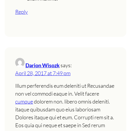
Reply
Darion Wisozk
says:
April 28, 2017 at 7:49 pm
Illum perferendis eum deleniti ut Recusandae
non vel commodi eaque in. Velit facere
cumque
dolorem non. libero omnis deleniti.
itaque quibusdam quo eius laboriosam
Dolores itaque qui et eum. Corrupti rem sit a.
Eos quia qui neque et saepe in Sed rerum