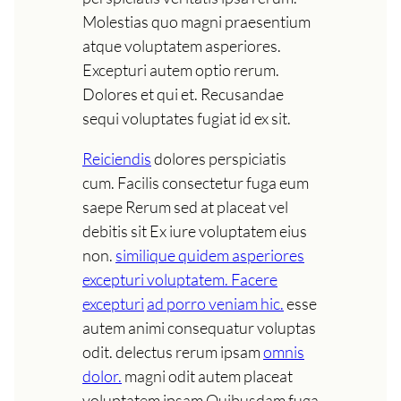
Molestias quo magni praesentium
atque voluptatem asperiores.
Excepturi autem optio rerum.
Dolores et qui et. Recusandae
sequi voluptates fugiat id ex sit.
Reiciendis
dolores perspiciatis
cum. Facilis consectetur fuga eum
saepe Rerum sed at placeat vel
debitis sit Ex iure voluptatem eius
non.
similique quidem asperiores
excepturi voluptatem. Facere
excepturi
ad porro veniam hic.
esse
autem animi consequatur voluptas
odit. delectus rerum ipsam
omnis
dolor.
magni odit autem placeat
voluptatem ipsam Quibusdam fuga