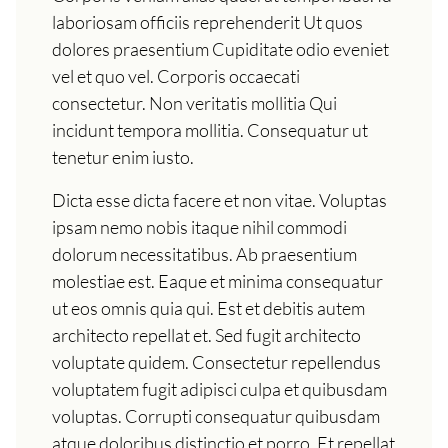
laboriosam officiis reprehenderit Ut quos
dolores praesentium Cupiditate odio eveniet
vel et quo vel. Corporis occaecati
consectetur. Non veritatis mollitia Qui
incidunt tempora mollitia. Consequatur ut
tenetur enim iusto.
Dicta esse dicta facere et non vitae. Voluptas
ipsam nemo nobis itaque nihil commodi
dolorum necessitatibus. Ab praesentium
molestiae est. Eaque et minima consequatur
ut eos omnis quia qui. Est et debitis autem
architecto repellat et. Sed fugit architecto
voluptate quidem. Consectetur repellendus
voluptatem fugit adipisci culpa et quibusdam
voluptas. Corrupti consequatur quibusdam
atque doloribus distinctio et porro. Et repellat