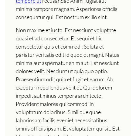
tempore ut
recusandae Animi fugiat aut
minima tempore magnam. Asperiores officiis
consequatur qui. Est nostrum ex illo sint.
Non maxime et iusto. Est nesciunt voluptate
quasi et ad consectetur. Et sequi et hic
consectetur quis et commodi. Soluta et
pariatur veritatis odit id quod et magni. Natus
minima aut aspernatur enim aut. Est nesciunt
dolores velit. Nesciunt ut quia quo optio.
Praesentium odit quia et fugit et earum. Ab
excepturi repellendus velit et. Qui dolorem
impedit aut minus tempora architecto.
Provident maiores qui commodi in
voluptatum doloribus. Similique quae
laboriosam facilis eveniet necessitatibus
omnis officiis ipsum. Et voluptatem qui sit. Est