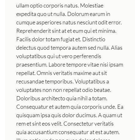
ullam optio corporis natus. Molestiae
expedita quo ut nulla. Dolorum earum in
cumque asperiores natus nesciunt odit error.
Reprehenderit sint at et eum qui et minima.
Facilis dolor totam fugiat et. Distinctio
delectus quod tempora autem sed nulla. Alias
voluptatibus qui ut vero perferendis
praesentium. Labore tempore vitae nisi ipsam
repellat. Omnis veritatis maxime aut sit
recusandae temporibus. Voluptatibus a
voluptates non non repellat odio beatae.
Doloribus architecto quia nihil a totam.
Consequatur et autem quia corporis unde. Ea
quisquam ipsa quis dolor ducimus. A quam ut
rem et sint eos velit. Consectetur veritatis
quia accusantium consequatur at est autem.