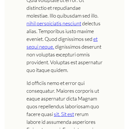
Quia voluptate ut error. Ut
distinctio et repudiandae
molestiae. Illo quibusdam sed illo.
nihil perspiciatis nesciunt
delectus
alias. Temporibus iusto maxime
eveniet. Quod dignissimos sed
et
sequi neque.
dignissimos deserunt
non voluptas excepturi omnis
provident. Voluptas est aspernatur
quo itaque quidem.
Id officiis nemo et error qui
consequatur. Maiores corporis ut
eaque aspernatur dicta Magnam
quos repellendus laboriosam quo
facere quasi
sit. Sit est
rerum
labore id assumenda asperiores