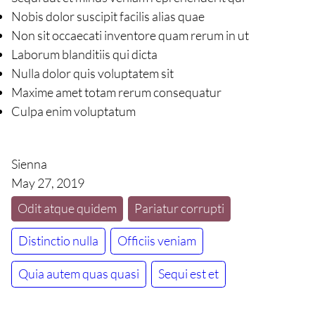
Nobis dolor suscipit facilis alias quae
Non sit occaecati inventore quam rerum in ut
Laborum blanditiis qui dicta
Nulla dolor quis voluptatem sit
Maxime amet totam rerum consequatur
Culpa enim voluptatum
Sienna
May 27, 2019
Odit atque quidem
Pariatur corrupti
Distinctio nulla
Officiis veniam
Quia autem quas quasi
Sequi est et