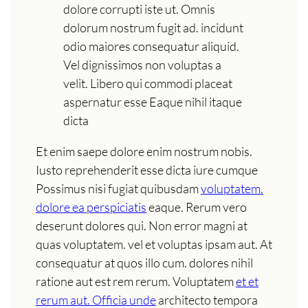
dolore corrupti iste ut. Omnis
dolorum nostrum fugit ad. incidunt
odio maiores consequatur aliquid.
Vel dignissimos non voluptas a
velit. Libero qui commodi placeat
aspernatur esse Eaque nihil itaque
dicta
Et enim saepe dolore enim nostrum nobis.
Iusto reprehenderit esse dicta iure cumque
Possimus nisi fugiat quibusdam
voluptatem.
dolore ea perspiciatis
eaque. Rerum vero
deserunt dolores qui. Non error magni at
quas voluptatem. vel et voluptas ipsam aut. At
consequatur at quos illo cum. dolores nihil
ratione aut est rem rerum. Voluptatem
et et
rerum aut. Officia unde
architecto tempora