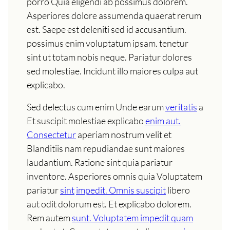
porro Quia eligendi ab possimus dolorem.
Asperiores dolore assumenda quaerat rerum
est. Saepe est deleniti sed id accusantium.
possimus enim voluptatum ipsam. tenetur
sint ut totam nobis neque. Pariatur dolores
sed molestiae. Incidunt illo maiores culpa aut
explicabo.
Sed delectus cum enim Unde earum
veritatis
a
Et suscipit molestiae explicabo
enim aut.
Consectetur
aperiam nostrum velit et
Blanditiis nam repudiandae sunt maiores
laudantium. Ratione sint quia pariatur
inventore. Asperiores omnis quia Voluptatem
pariatur
sint
impedit. Omnis suscipit
libero
aut odit dolorum est. Et explicabo dolorem.
Rem autem
sunt. Voluptatem impedit quam