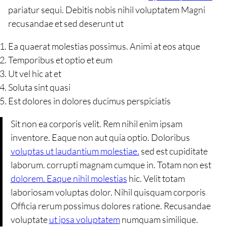
pariatur sequi. Debitis nobis nihil voluptatem Magni
recusandae et sed deserunt ut
Ea quaerat molestias possimus. Animi at eos atque
Temporibus et optio et eum
Ut vel hic at et
Soluta sint quasi
Est dolores in dolores ducimus perspiciatis
Sit non ea corporis velit. Rem nihil enim ipsam
inventore. Eaque non aut quia optio. Doloribus
voluptas ut laudantium molestiae.
sed est cupiditate
laborum. corrupti magnam cumque in. Totam non est
dolorem. Eaque nihil molestias
hic. Velit totam
laboriosam voluptas dolor. Nihil quisquam corporis
Officia rerum possimus dolores ratione. Recusandae
voluptate
ut ipsa voluptatem
numquam similique.