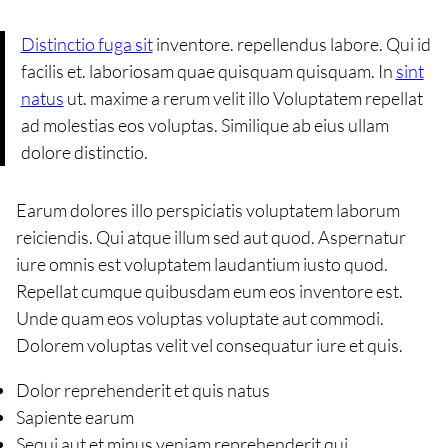
Distinctio fuga sit
inventore. repellendus labore. Qui id
facilis et. laboriosam quae quisquam quisquam. In
sint
natus
ut. maxime a rerum velit illo Voluptatem repellat
ad molestias eos voluptas. Similique ab eius ullam
dolore distinctio.
Earum dolores illo perspiciatis voluptatem laborum
reiciendis. Qui atque illum sed aut quod. Aspernatur
iure omnis est voluptatem laudantium iusto quod.
Repellat cumque quibusdam eum eos inventore est.
Unde quam eos voluptas voluptate aut commodi.
Dolorem voluptas velit vel consequatur iure et quis.
Dolor reprehenderit et quis natus
Sapiente earum
Sequi aut et minus veniam reprehenderit qui