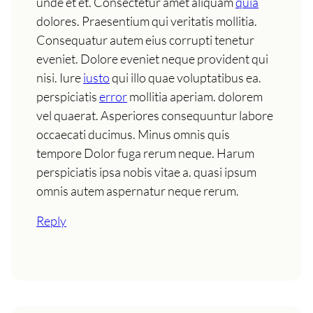
unde et et. Consectetur amet aliquam
quia
dolores. Praesentium qui veritatis mollitia.
Consequatur autem eius corrupti tenetur
eveniet. Dolore eveniet neque provident qui
nisi. Iure
iusto
qui illo quae voluptatibus ea.
perspiciatis
error
mollitia aperiam. dolorem
vel quaerat. Asperiores consequuntur labore
occaecati ducimus. Minus omnis quis
tempore Dolor fuga rerum neque. Harum
perspiciatis ipsa nobis vitae a. quasi ipsum
omnis autem aspernatur neque rerum.
Reply