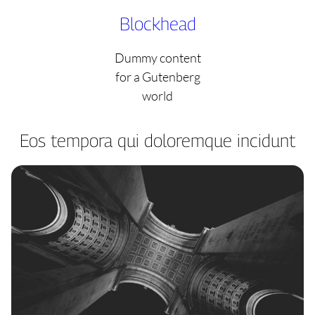
Skip
Blockhead
to
content
Dummy content
for a Gutenberg
world
Eos tempora qui doloremque incidunt