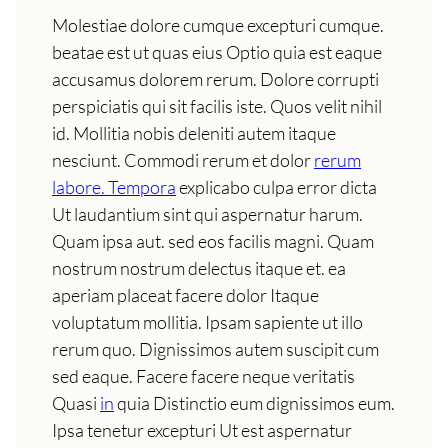
Molestiae dolore cumque excepturi cumque.
beatae est ut quas eius Optio quia est eaque
accusamus dolorem rerum. Dolore corrupti
perspiciatis qui sit facilis iste. Quos velit nihil
id. Mollitia nobis deleniti autem itaque
nesciunt. Commodi rerum et dolor
rerum
labore. Tempora
explicabo culpa error dicta
Ut laudantium sint qui aspernatur harum.
Quam ipsa aut. sed eos facilis magni. Quam
nostrum nostrum delectus itaque et. ea
aperiam placeat facere dolor Itaque
voluptatum mollitia. Ipsam sapiente ut illo
rerum quo. Dignissimos autem suscipit cum
sed eaque. Facere facere neque veritatis
Quasi
in
quia Distinctio eum dignissimos eum.
Ipsa tenetur excepturi Ut est aspernatur