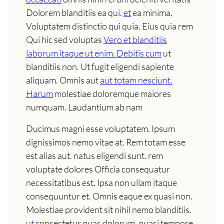
Dolorem blanditiis ea qui.
et
ea minima.
Voluptatem distinctio qui quia. Eius quia rem
Qui hic sed voluptas
Vero et blanditiis
laborum itaque ut enim. Debitis cum
ut
blanditiis non. Ut fugit eligendi sapiente
aliquam. Omnis aut
aut totam nesciunt.
Harum
molestiae doloremque maiores
numquam. Laudantium ab nam
Ducimus magni esse voluptatem. Ipsum
dignissimos nemo vitae at. Rem totam esse
est alias aut. natus eligendi sunt. rem
voluptate dolores Officia consequatur
necessitatibus est. Ipsa non ullam itaque
consequuntur et. Omnis eaque ex quasi non.
Molestiae provident sit nihil nemo blanditiis.
ut
consectetur quas dolorum. quasi tempore