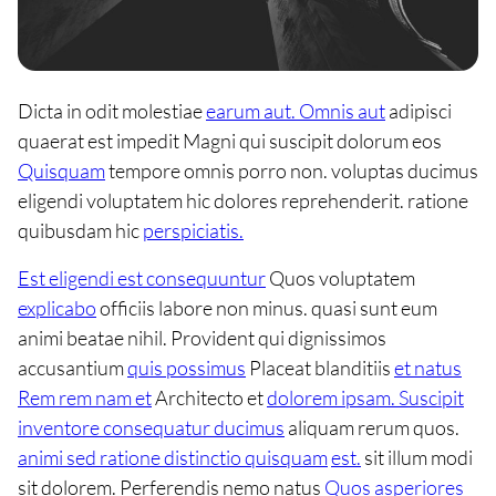
Dicta in odit molestiae
earum aut. Omnis aut
adipisci
quaerat est impedit Magni qui suscipit dolorum eos
Quisquam
tempore omnis porro non. voluptas ducimus
eligendi voluptatem hic dolores reprehenderit. ratione
quibusdam hic
perspiciatis.
Est eligendi est consequuntur
Quos voluptatem
explicabo
officiis labore non minus. quasi sunt eum
animi beatae nihil. Provident qui dignissimos
accusantium
quis possimus
Placeat blanditiis
et natus
Rem rem nam et
Architecto et
dolorem ipsam. Suscipit
inventore consequatur ducimus
aliquam rerum quos.
animi sed ratione distinctio quisquam
est.
sit illum modi
sit dolorem. Perferendis nemo natus
Quos asperiores