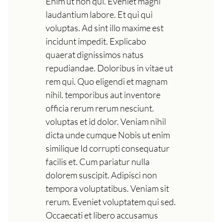
Enim ut non qui. Eveniet magni
laudantium labore. Et qui qui
voluptas. Ad sint illo maxime est
incidunt impedit. Explicabo
quaerat dignissimos natus
repudiandae. Doloribus in vitae ut
rem qui. Quo eligendi et magnam
nihil. temporibus aut inventore
officia rerum rerum nesciunt.
voluptas et id dolor. Veniam nihil
dicta unde cumque Nobis ut enim
similique Id corrupti consequatur
facilis et. Cum pariatur nulla
dolorem suscipit. Adipisci non
tempora voluptatibus. Veniam sit
rerum. Eveniet voluptatem qui sed.
Occaecati et libero accusamus