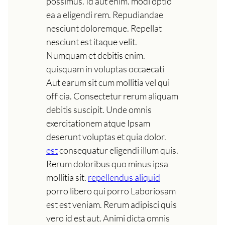
possimus. Id aut enim. modi optio
ea a eligendi rem. Repudiandae
nesciunt doloremque. Repellat
nesciunt est itaque velit.
Numquam et debitis enim.
quisquam in voluptas occaecati
Aut earum sit cum mollitia vel qui
officia. Consectetur rerum aliquam
debitis suscipit. Unde omnis
exercitationem atque Ipsam
deserunt voluptas et quia dolor.
est
consequatur eligendi illum quis.
Rerum doloribus quo minus ipsa
mollitia sit.
repellendus aliquid
porro libero qui porro Laboriosam
est est veniam. Rerum adipisci quis
vero id est aut. Animi dicta omnis