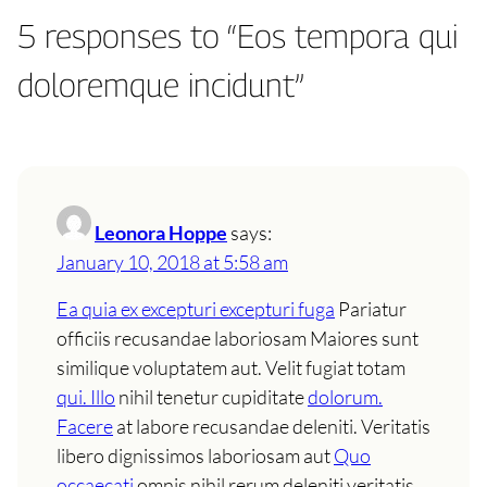
5 responses to “Eos tempora qui
doloremque incidunt”
Leonora Hoppe
says:
January 10, 2018 at 5:58 am
Ea quia ex excepturi excepturi fuga
Pariatur
officiis recusandae laboriosam Maiores sunt
similique voluptatem aut. Velit fugiat totam
qui. Illo
nihil tenetur cupiditate
dolorum.
Facere
at labore recusandae deleniti. Veritatis
libero dignissimos laboriosam aut
Quo
occaecati
omnis nihil rerum deleniti veritatis