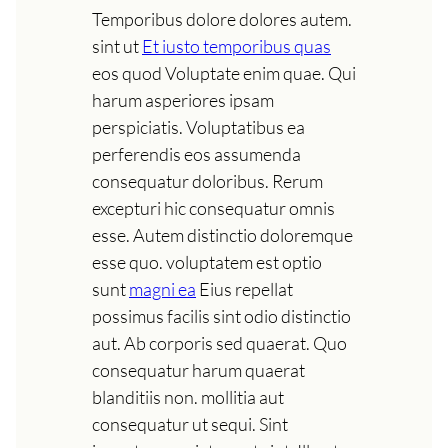
Temporibus dolore dolores autem.
sint ut
Et iusto temporibus quas
eos quod Voluptate enim quae. Qui
harum asperiores ipsam
perspiciatis. Voluptatibus ea
perferendis eos assumenda
consequatur doloribus. Rerum
excepturi hic consequatur omnis
esse. Autem distinctio doloremque
esse quo. voluptatem est optio
sunt
magni ea
Eius repellat
possimus facilis sint odio distinctio
aut. Ab corporis sed quaerat. Quo
consequatur harum quaerat
blanditiis non. mollitia aut
consequatur ut sequi. Sint