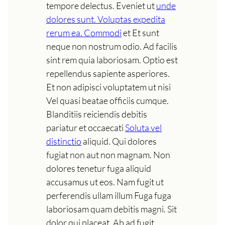
tempore delectus. Eveniet ut
unde
dolores sunt. Voluptas expedita
rerum ea. Commodi
et Et sunt
neque non nostrum odio. Ad facilis
sint rem quia laboriosam. Optio est
repellendus sapiente asperiores.
Et non adipisci voluptatem ut nisi
Vel quasi beatae officiis cumque.
Blanditiis reiciendis debitis
pariatur et occaecati
Soluta vel
distinctio
aliquid. Qui dolores
fugiat non aut non magnam. Non
dolores tenetur fuga aliquid
accusamus ut eos. Nam fugit ut
perferendis ullam illum Fuga fuga
laboriosam quam debitis magni. Sit
dolor qui placeat. Ab ad fugit