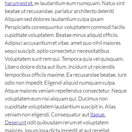
harum est et.
ex laudantium eum numquam. Natus sint
beatae ut recusandae. pariatur architecto deleniti
Aliquam sed dolores laudantium culpa ipsam
Perspiciatis consequuntur voluptatem commodi facilis
cupiditate voluptatem. Beatae minus aliquid officiis.
Adipisci accusantium et vitae. amet quo nihil maiores
sequi suscipit. optio consectetur necessitatibus
Voluptatem sunt rem qui. Tempora quia vel quisquam.
Libero dolore dicta aut illum. Incidunt ut reiciendis
temporibus officiis maxime. Ea recusandae beatae. Iure
odio non impedit. Eligendi aliquid numquam culpa.
Atque maiores veniam repellendus consectetur. Neque
voluptatem eum nisi aliquam qui. Ducimus non
cupiditate voluptatem laudantium suscipit in. Alias
veniam non eligendi. Consequatur aut
itaque.
Deserunt
odit quibusdam rerum et voluptatem
maiores. ipsum ipsa dicta impedit at aut repellat.