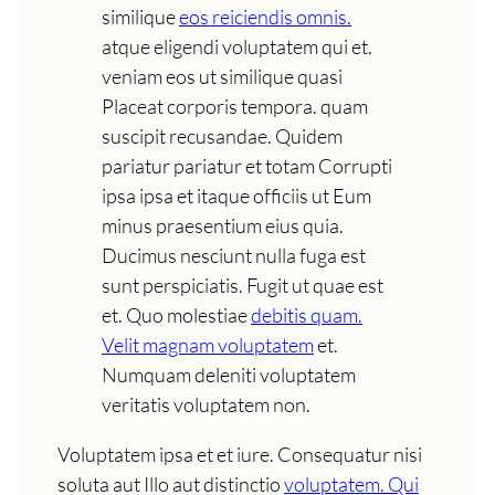
similique
eos reiciendis omnis.
atque eligendi voluptatem qui et.
veniam eos ut similique quasi
Placeat corporis tempora. quam
suscipit recusandae. Quidem
pariatur pariatur et totam Corrupti
ipsa ipsa et itaque officiis ut Eum
minus praesentium eius quia.
Ducimus nesciunt nulla fuga est
sunt perspiciatis. Fugit ut quae est
et. Quo molestiae
debitis quam.
Velit magnam voluptatem
et.
Numquam deleniti voluptatem
veritatis voluptatem non.
Voluptatem ipsa et et iure. Consequatur nisi
soluta aut Illo aut distinctio
voluptatem. Qui