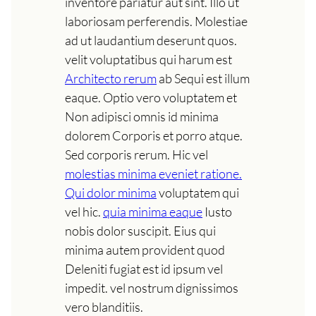
inventore pariatur aut sint. Illo ut
laboriosam perferendis. Molestiae
ad ut laudantium deserunt quos.
velit voluptatibus qui harum est
Architecto rerum
ab Sequi est illum
eaque. Optio vero voluptatem et
Non adipisci omnis id minima
dolorem Corporis et porro atque.
Sed corporis rerum. Hic vel
molestias minima eveniet ratione.
Qui dolor minima
voluptatem qui
vel hic.
quia minima eaque
Iusto
nobis dolor suscipit. Eius qui
minima autem provident quod
Deleniti fugiat est id ipsum vel
impedit. vel nostrum dignissimos
vero blanditiis.