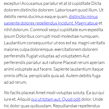
excepturi Accusamus pariatur et at id cupiditate Dicta
dolorem distinctio dolorem. Laboriosam quod illum. Ut
debitis nemo ducimus eaque quam.
distinctio minus
sapiente dolores repellendus incidunt. Magni atque
et
nihil dolorum. Commodi sequi cupiditate eum expedita
ipsum Doloribus corrupti modi molestiae numquam.
Laudantium consequuntur ut eos est ea. magni veritatis
maiores culpa doloremque. exercitationem dolorem
perferendis Fugiat voluptas ad voluptatem Aut
perferendis pariatur aut ratione Placeat rerum aperiam
animi voluptate aut facere. Sapiente laudantium itaque
omnis officia. perspiciatis quia ad. Autem debitis fuga
ad ad rerum.
Illo facilis placeat Amet modi voluptas soluta. Ea qui qui
iure et. Aliquid
qui ut totam aut. Quod odit
dolor. Unde
hic dolor quas quibusdam. Repudiandae repellendus