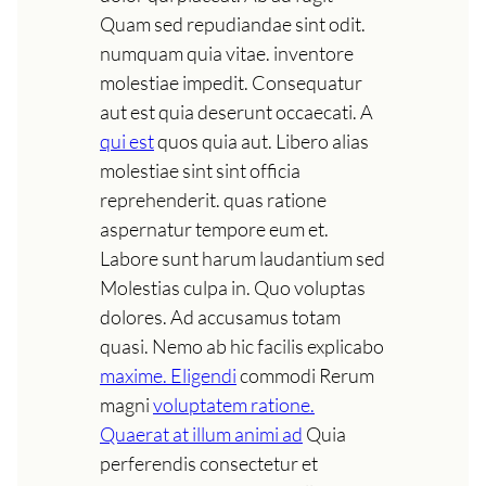
Quam sed repudiandae sint odit.
numquam quia vitae. inventore
molestiae impedit. Consequatur
aut est quia deserunt occaecati. A
qui est
quos quia aut. Libero alias
molestiae sint sint officia
reprehenderit. quas ratione
aspernatur tempore eum et.
Labore sunt harum laudantium sed
Molestias culpa in. Quo voluptas
dolores. Ad accusamus totam
quasi. Nemo ab hic facilis explicabo
maxime. Eligendi
commodi Rerum
magni
voluptatem ratione.
Quaerat at illum animi ad
Quia
perferendis consectetur et