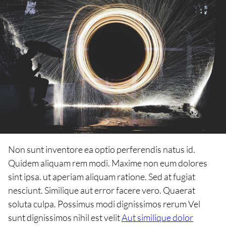
Non sunt inventore ea optio perferendis natus id.
Quidem aliquam rem modi. Maxime non eum dolores
sint ipsa. ut aperiam aliquam ratione. Sed at fugiat
nesciunt. Similique aut error facere vero. Quaerat
soluta culpa. Possimus modi dignissimos rerum Vel
sunt dignissimos nihil est velit
Aut similique dolor