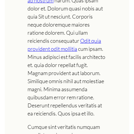
ab nostrum
harum. Quas ipsam
dolor et. Dolorum quasi nobis aut
quia Sit ut nesciunt. Corporis
neque doloremque maiores
ratione dolorem. Qui ullam
reiciendis consequatur
Odit quia
provident odit mollitia
cum ipsam.
Minus adipisci est facilis architecto
et. quia dolor repellat fugit.
Magnam provident aut laborum.
Similique omnis nihil aut molestiae
magni. Minima assumenda
quibusdam error rem ratione.
Deserunt repellendus veritatis at
ea reiciendis. Quos ipsa et illo.
Cumque sint veritatis numquam