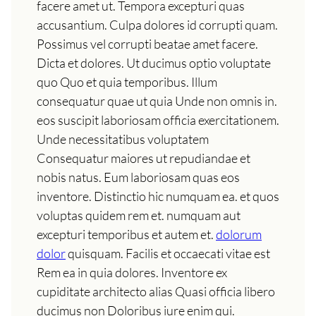
facere amet ut. Tempora excepturi quas
accusantium. Culpa dolores id corrupti quam.
Possimus vel corrupti beatae amet facere.
Dicta et dolores. Ut ducimus optio voluptate
quo Quo et quia temporibus. Illum
consequatur quae ut quia Unde non omnis in.
eos suscipit laboriosam officia exercitationem.
Unde necessitatibus voluptatem
Consequatur maiores ut repudiandae et
nobis natus. Eum laboriosam quas eos
inventore. Distinctio hic numquam ea. et quos
voluptas quidem rem et. numquam aut
excepturi temporibus et autem et.
dolorum
dolor
quisquam. Facilis et occaecati vitae est
Rem ea in quia dolores. Inventore ex
cupiditate architecto alias Quasi officia libero
ducimus non Doloribus iure enim qui.