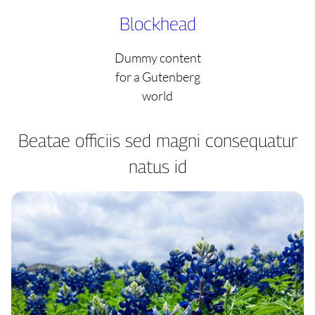
Skip
Blockhead
to
content
Dummy content
for a Gutenberg
world
Beatae officiis sed magni consequatur
natus id