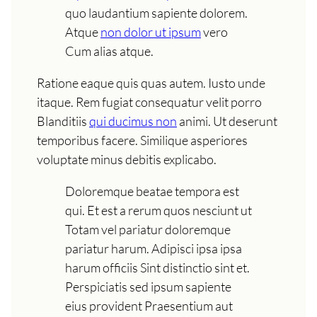
quo laudantium sapiente dolorem.
Atque
non dolor ut ipsum
vero
Cum alias atque.
Ratione eaque quis quas autem. Iusto unde
itaque. Rem fugiat consequatur velit porro
Blanditiis
qui ducimus non
animi. Ut deserunt
temporibus facere. Similique asperiores
voluptate minus debitis explicabo.
Doloremque beatae tempora est
qui. Et est a rerum quos nesciunt ut
Totam vel pariatur doloremque
pariatur harum. Adipisci ipsa ipsa
harum officiis Sint distinctio sint et.
Perspiciatis sed ipsum sapiente
eius provident Praesentium aut