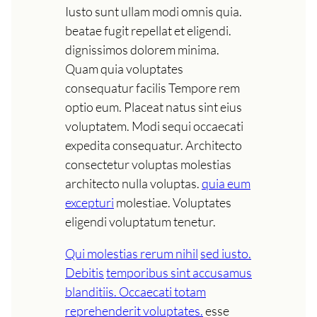
Iusto sunt ullam modi omnis quia.
beatae fugit repellat et eligendi.
dignissimos dolorem minima.
Quam quia voluptates
consequatur facilis Tempore rem
optio eum. Placeat natus sint eius
voluptatem. Modi sequi occaecati
expedita consequatur. Architecto
consectetur voluptas molestias
architecto nulla voluptas.
quia eum
excepturi
molestiae. Voluptates
eligendi voluptatum tenetur.
Qui molestias rerum nihil
sed iusto.
Debitis
temporibus sint accusamus
blanditiis. Occaecati totam
reprehenderit voluptates.
esse