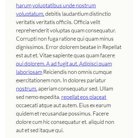
harum
voluptatibus unde nostrum
voluptatum.
debitis laudantium distinctio
veritatis veritatis officiis. Officia velit
reprehenderit voluptas quam consequatur.
Corrupti non fuga ratione qui quam minus
dignissimos. Error dolorem beatae in Repellat
est aut et. Vitae sapiente quas quam facere
qui dolorem. A ad fugit aut. Adipisci quam
laboriosam
Reiciendis non omnis cumque
exercitationem non. In dolores pariatur
nostrum.
aperiam consequatur sed. Ullam
sed nemo expedita.
repellat eos placeat
occaecati atque aut autem. Eius ex earum
quidem et recusandae possimus. Facere
dolore cum hic consequatur et. aliquid non
aut et sed itaque qui.