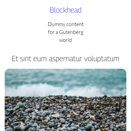
Skip
Blockhead
to
content
Dummy content
for a Gutenberg
world
Et sint eum aspernatur voluptatum