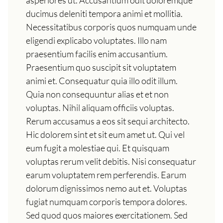
asperiores ut. Accusantium odit doloremque
ducimus deleniti tempora animi et mollitia.
Necessitatibus corporis quos numquam unde
eligendi explicabo voluptates. Illo nam
praesentium facilis enim accusantium.
Praesentium quo suscipit sit voluptatem
animi et. Consequatur quia illo odit illum.
Quia non consequuntur alias et et non
voluptas. Nihil aliquam officiis voluptas.
Rerum accusamus a eos sit sequi architecto.
Hic dolorem sint et sit eum amet ut. Qui vel
eum fugit a molestiae qui. Et quisquam
voluptas rerum velit debitis. Nisi consequatur
earum voluptatem rem perferendis. Earum
dolorum dignissimos nemo aut et. Voluptas
fugiat numquam corporis tempora dolores.
Sed quod quos maiores exercitationem. Sed