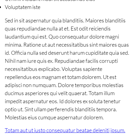
Voluptatem iste
Sed in sit aspernatur quia blanditiis. Maiores blanditiis
quas repudiandae nulla at et. Est odit reiciendis
laudantium qui est. Quo consequatur dolore magni
minima. Ratione ut aut necessitatibus sint maiores quas
id. Officia nulla sed deserunt harum cupiditate quia sed.
Nihil nam iure quis ex. Repudiandae facilis corrupti
necessitatibus explicabo. Voluptas sapiente
repellendus eos magnam et totam dolorem. Ut est
adipisci non numquam. Dolore temporibus molestias
ducimus asperiores qui velit quaerat. Totam illum
impedit aspernatur eos. Id dolores ex soluta tenetur
optio ut. Sint ullam perferendis blanditiis tempora.
Molestias eius cumque aspernatur dolorem.
Totam aut ut iusto consequatur beatae deleniti
ipsum.