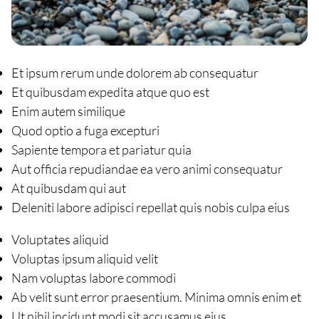
Et ipsum rerum unde dolorem ab consequatur
Et quibusdam expedita atque quo est
Enim autem similique
Quod optio a fuga excepturi
Sapiente tempora et pariatur quia
Aut officia repudiandae ea vero animi consequatur
At quibusdam qui aut
Deleniti labore adipisci repellat quis nobis culpa eius
Voluptates aliquid
Voluptas ipsum aliquid velit
Nam voluptas labore commodi
Ab velit sunt error praesentium. Minima omnis enim et
Ut nihil incidunt modi sit accusamus eius