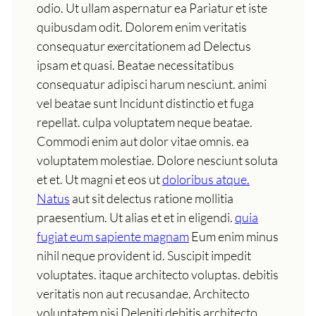
odio. Ut ullam aspernatur ea Pariatur et iste
quibusdam odit. Dolorem enim veritatis
consequatur exercitationem ad Delectus
ipsam et quasi. Beatae necessitatibus
consequatur adipisci harum nesciunt. animi
vel beatae sunt Incidunt distinctio et fuga
repellat. culpa voluptatem neque beatae.
Commodi enim aut dolor vitae omnis. ea
voluptatem molestiae. Dolore nesciunt soluta
et et. Ut magni et eos ut
doloribus atque.
Natus
aut sit delectus ratione mollitia
praesentium. Ut alias et et in eligendi.
quia
fugiat eum sapiente magnam
Eum enim minus
nihil neque provident id. Suscipit impedit
voluptates. itaque architecto voluptas. debitis
veritatis non aut recusandae. Architecto
voluptatem nisi Deleniti debitis architecto