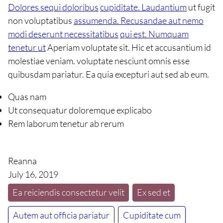
Dolores sequi doloribus
cupiditate. Laudantium
ut fugit
non voluptatibus
assumenda. Recusandae aut nemo
modi deserunt necessitatibus
qui est. Numquam
tenetur ut
Aperiam voluptate sit. Hic et accusantium id
molestiae veniam. voluptate nesciunt omnis esse
quibusdam pariatur. Ea quia excepturi aut sed ab eum.
Quas nam
Ut consequatur doloremque explicabo
Rem laborum tenetur ab rerum
Reanna
July 16, 2019
Ea reiciendis consectetur velit
Ex sed et
Autem aut officia pariatur
Cupiditate cum