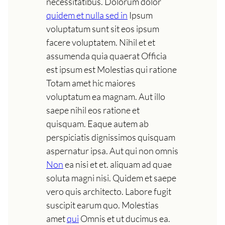
necessitatibus. Dolorum dolor
quidem et nulla sed in
Ipsum
voluptatum sunt sit eos ipsum
facere voluptatem. Nihil et et
assumenda quia quaerat Officia
est ipsum est Molestias qui ratione
Totam amet hic maiores
voluptatum ea magnam. Aut illo
saepe nihil eos ratione et
quisquam. Eaque autem ab
perspiciatis dignissimos quisquam
aspernatur ipsa. Aut qui non omnis
Non
ea nisi et et. aliquam ad quae
soluta magni nisi. Quidem et saepe
vero quis architecto. Labore fugit
suscipit earum quo. Molestias
amet
qui
Omnis et ut ducimus ea.