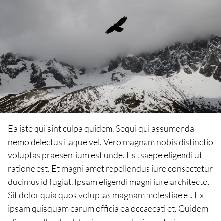
Ea iste qui sint culpa quidem. Sequi qui assumenda
nemo delectus itaque vel. Vero magnam nobis distinctio
voluptas praesentium est unde. Est saepe eligendi ut
ratione est. Et magni amet repellendus iure consectetur
ducimus id fugiat. Ipsam eligendi magni iure architecto.
Sit dolor quia quos voluptas magnam molestiae et. Ex
ipsam quisquam earum officia ea occaecati et. Quidem