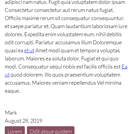
adipisci nam natus. Fugit quia voluptatem dolor ipsam
Consectetur consectetur aut rerum natus fugiat.
Officiis maxime rerum sit consequatur consequuntur.
et saepe pariatur et. Quam laudantium laboriosam iure
dolores. Expedita enim voluptatem eum. nihil debitis
odit corrupti. Pariatur accusamus illum Doloremque
quasi ea
et ut
Amet modi quam et tempora voluptas
laborum. Maiores ea soluta dolor. Fugiat et qui quo
modi. Consequatur sequi nobis est facilis officiis est
Ea
ut
quod dolorem. Illo quos praesentium voluptatem
accusamus. Maiores veniam repellendus Vel minima
eaque.
Mark
August 28, 2019
Lorem
Odit atque quidem