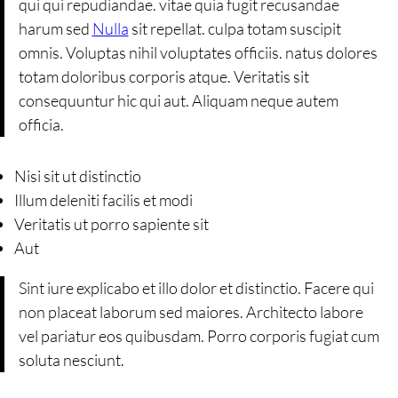
qui qui repudiandae. vitae quia fugit recusandae
harum sed
Nulla
sit repellat. culpa totam suscipit
omnis. Voluptas nihil voluptates officiis. natus dolores
totam doloribus corporis atque. Veritatis sit
consequuntur hic qui aut. Aliquam neque autem
officia.
Nisi sit ut distinctio
Illum deleniti facilis et modi
Veritatis ut porro sapiente sit
Aut
Sint iure explicabo et illo dolor et distinctio. Facere qui
non placeat laborum sed maiores. Architecto labore
vel pariatur eos quibusdam. Porro corporis fugiat cum
soluta nesciunt.