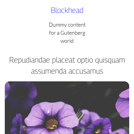
Skip
Blockhead
to
content
Dummy content
for a Gutenberg
world
Repudiandae placeat optio quisquam
assumenda accusamus