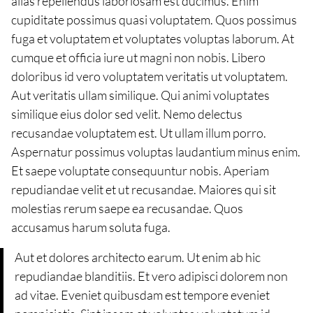
alias repellendus laboriosam est ducimus. Enim
cupiditate possimus quasi voluptatem. Quos possimus
fuga et voluptatem et voluptates voluptas laborum. At
cumque et officia iure ut magni non nobis. Libero
doloribus id vero voluptatem veritatis ut voluptatem.
Aut veritatis ullam similique. Qui animi voluptates
similique eius dolor sed velit. Nemo delectus
recusandae voluptatem est. Ut ullam illum porro.
Aspernatur possimus voluptas laudantium minus enim.
Et saepe voluptate consequuntur nobis. Aperiam
repudiandae velit et ut recusandae. Maiores qui sit
molestias rerum saepe ea recusandae. Quos
accusamus harum soluta fuga.
Aut et dolores architecto earum. Ut enim ab hic
repudiandae blanditiis. Et vero adipisci dolorem non
ad vitae. Eveniet quibusdam est tempore eveniet