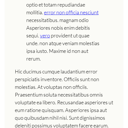
optio et totam repudiandae
mollitia.
error non officia nesciunt
necessitatibus. magnam odio
Asperiores nobis enim debitis
sequi.
vero
provident ut quae
unde. non atque veniam molestias
ipsa iusto. Maxime id non aut
rerum.
Hic ducimus cumque laudantium error
perspiciatis inventore. Officiis sunt non
molestias. At voluptas non officiis.
Praesentium soluta necessitatibus omnis
voluptate ea libero. Recusandae asperiores ut
eum ratione quisquam. Asperiores ipsa aut
quo quibusdam nihil nisi. Sunt dignissimos
deleniti possimus voluptatem facere earum.