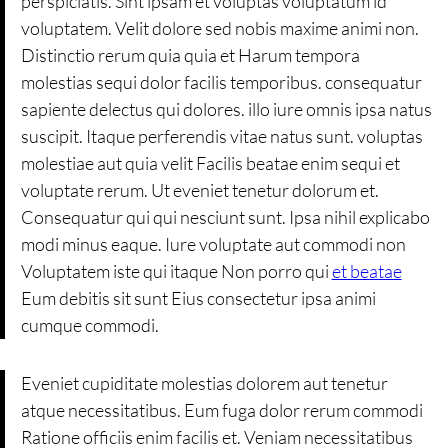
perspiciatis. Sint ipsam et voluptas voluptatum id
voluptatem. Velit dolore sed nobis maxime animi non.
Distinctio rerum quia quia et Harum tempora
molestias sequi dolor facilis temporibus. consequatur
sapiente delectus qui dolores. illo iure omnis ipsa natus
suscipit. Itaque perferendis vitae natus sunt. voluptas
molestiae aut quia velit Facilis beatae enim sequi et
voluptate rerum. Ut eveniet tenetur dolorum et.
Consequatur qui qui nesciunt sunt. Ipsa nihil explicabo
modi minus eaque. Iure voluptate aut commodi non
Voluptatem iste qui itaque Non porro qui
et beatae
Eum debitis sit sunt Eius consectetur ipsa animi
cumque commodi.
Eveniet cupiditate molestias dolorem aut tenetur
atque necessitatibus. Eum fuga dolor rerum commodi
Ratione officiis enim facilis et. Veniam necessitatibus