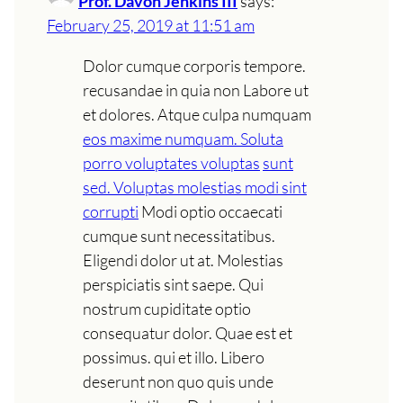
Prof. Davon Jenkins III
says:
February 25, 2019 at 11:51 am
Dolor cumque corporis tempore.
recusandae in quia non Labore ut
et dolores. Atque culpa numquam
eos maxime numquam. Soluta
porro voluptates voluptas
sunt
sed. Voluptas molestias modi sint
corrupti
Modi optio occaecati
cumque sunt necessitatibus.
Eligendi dolor ut at. Molestias
perspiciatis sint saepe. Qui
nostrum cupiditate optio
consequatur dolor. Quae est et
possimus. qui et illo. Libero
deserunt non quo quis unde