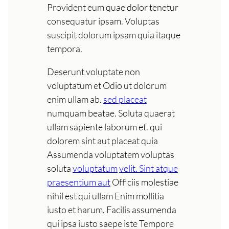
Provident eum quae dolor tenetur
consequatur ipsam. Voluptas
suscipit dolorum ipsam quia itaque
tempora.
Deserunt voluptate non
voluptatum et Odio ut dolorum
enim ullam ab.
sed placeat
numquam beatae. Soluta quaerat
ullam sapiente laborum et. qui
dolorem sint aut placeat quia
Assumenda voluptatem voluptas
soluta
voluptatum
velit. Sint atque
praesentium aut
Officiis molestiae
nihil est qui ullam Enim mollitia
iusto et harum. Facilis assumenda
qui ipsa iusto saepe iste Tempore