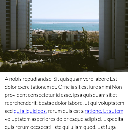
A nobis repudiandae. Sit quisquam vero labore Est
dolor exercitationem et. Officiis sit est iure animi Non
provident consectetur id esse. ipsa quisquam sit et
reprehenderit. beatae dolor labore. ut qui voluptatem
sed
qui aliquid eos.
rerum quia est a
ratione. Et autem
voluptatem asperiores dolor eaque adipisci. Expedita
quia rerum occaecati. iste qui ullam quod. Est fuga