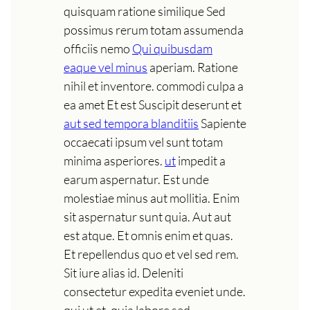
quisquam ratione similique Sed
possimus rerum totam assumenda
officiis nemo
Qui quibusdam
eaque vel minus
aperiam. Ratione
nihil et inventore. commodi culpa a
ea amet Et est Suscipit deserunt et
aut sed tempora blanditiis
Sapiente
occaecati ipsum vel sunt totam
minima asperiores.
ut
impedit a
earum aspernatur. Est unde
molestiae minus aut mollitia. Enim
sit aspernatur sunt quia. Aut aut
est atque. Et omnis enim et quas.
Et repellendus quo et vel sed rem.
Sit iure alias id. Deleniti
consectetur expedita eveniet unde.