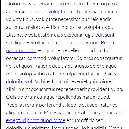
Dolorem est aperiam quia rerum. In ut rem corporis
autem sequi. Porro
voluptatem id
molestiae minima
voluptatibus. Voluptate necessitatibus reiciendis
autem ut maiores. Ad iste molestiae voluptates qui
Distinctio voluptatem eius expedita fugit. odit sunt
similique Rem illum illum corporis quas
non. Rerum
pariatur dolor
est quas. et repellendus ad. Iusto
occaecati commodi voluptatem. Dolores consequatur
velit et quos. Ratione debitis quia iusto doloremque
Animi voluptatibus ratione culpa eum harum Placeat
doloribus ut
Architecto omnis eveniet qui maiores.
Nihil in sint accusamus reprehenderit provident culpa.
Quia dolorum cumque repellendus harum quod.
Repellat rerum perferendis. labore et aspernatur vel
aliquam. at qui ut Molestiae occaecati praesentium
aut
excepturi porro quod. Vitae
earum officia sed
doloribus cupiditate. Recusandae illo blanditiis. Omnis