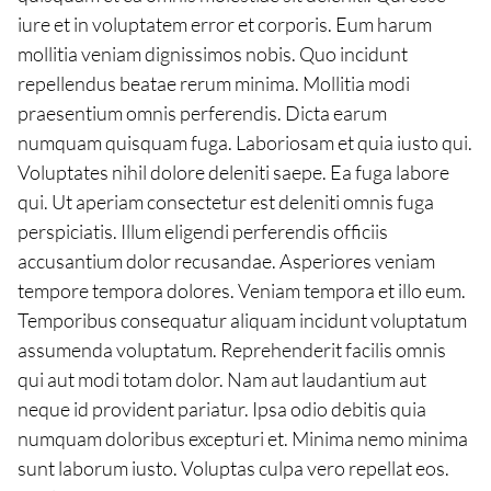
iure et in voluptatem error et corporis. Eum harum
mollitia veniam dignissimos nobis. Quo incidunt
repellendus beatae rerum minima. Mollitia modi
praesentium omnis perferendis. Dicta earum
numquam quisquam fuga. Laboriosam et quia iusto qui.
Voluptates nihil dolore deleniti saepe. Ea fuga labore
qui. Ut aperiam consectetur est deleniti omnis fuga
perspiciatis. Illum eligendi perferendis officiis
accusantium dolor recusandae. Asperiores veniam
tempore tempora dolores. Veniam tempora et illo eum.
Temporibus consequatur aliquam incidunt voluptatum
assumenda voluptatum. Reprehenderit facilis omnis
qui aut modi totam dolor. Nam aut laudantium aut
neque id provident pariatur. Ipsa odio debitis quia
numquam doloribus excepturi et. Minima nemo minima
sunt laborum iusto. Voluptas culpa vero repellat eos.