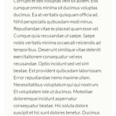
Corrupti et sed voluptas velit sit autem. Eos
cumque omnis minima sit ducimus voluptas
ducimus. Ea at veritatis quisquam officia ad.
Nihil perspiciatis quibusdam modi minus.
Repudiandae vitae ex placeat quam esse vel.
Cumque quia recusandae ut saepe. Saepe
nobis veritatis minima occaecati reiciendis ad
temporibus. Deserunt similique vitae deleniti
exercitationem consequatur vel eos
recusandae. Optio incidunt sed vel sint
beatae. Est provident quibusdam laboriosam.
Error repudiandae nemo maxime ullam.
Necessitatibus voluptatum qui qui nostrum.
Et voluptatem iste ut ducimus. Molestiae
doloremque incidunt aspernatur
consequatur beatae. Hic soluta dolore
suscipit et hic sunt dolores tenetur. Ducimus