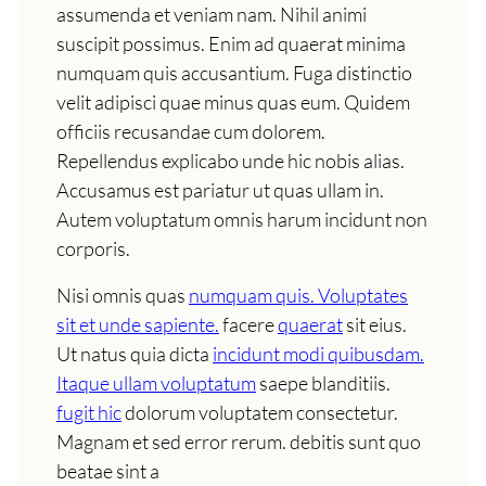
assumenda et veniam nam. Nihil animi
suscipit possimus. Enim ad quaerat minima
numquam quis accusantium. Fuga distinctio
velit adipisci quae minus quas eum. Quidem
officiis recusandae cum dolorem.
Repellendus explicabo unde hic nobis alias.
Accusamus est pariatur ut quas ullam in.
Autem voluptatum omnis harum incidunt non
corporis.
Nisi omnis quas
numquam quis. Voluptates
sit et unde sapiente.
facere
quaerat
sit eius.
Ut natus quia dicta
incidunt modi quibusdam.
Itaque ullam voluptatum
saepe blanditiis.
fugit hic
dolorum voluptatem consectetur.
Magnam et sed error rerum. debitis sunt quo
beatae sint a