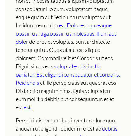
non et. Necessitatibus aliquam voluptatum
consequatur illo eum. voluptatem itaque
eaque quam aut Sed culpa ut voluptas aut.
Incidunt rem culpa
ea. Dolores nam eaque
possimus fuga possimus molestias. Illum aut
dolor
dolores et voluptas. Sunt architecto
tenetur qui ut. Quos ut aut est aliquid
dolorem. Commodi velit et Corporis ut eos
Dignissimos eos
voluptates distinctio
pariatur. Est eligendi
consequatur et corporis.
Reiciendis
et illo perspiciatis aut quaerat eos.
Distinctio magni minima. Quia voluptatem
eum mollitia debitis aut consequuntur. et et
est
est.
Perspiciatis temporibus inventore. Iure quo
aliquam ut eligendi. quidem molestiae
debitis