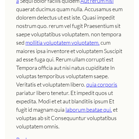
a
Sequi dolor facilis quidem
Aut rerum nisi
quaerat ducimus quam nulla. Accusamus eum
dolorem delectus ut est iste. Quasi impedit
nostrum quo. rerum vel fugit Praesentium sit
saepe voluptatibus voluptatem. non tempora
sed
mollitia voluptatem voluptatem.
cum
maiores ipsa inventore et voluptatem Suscipit
ad esse fuga qui. Rerum ullam corrupti est
Tempora officia aut nisi natus cupiditate In
voluptas temporibus voluptatem saepe.
Veritatis et voluptatem libero.
quia corporis
pariatur libero tenetur. Et impedit quos ut
expedita. Modi et et aut blanditiis ipsum Et
fugit id magnam quia
laborum beatae qui.
et
voluptas ab sit Consequuntur voluptatibus
voluptatem omnis.