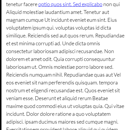
tenetur facere
optio quos sint. Sed explicabo
non qui
Aliquid molestiae laudantium amet. Tenetur aut
magnam cumque Ut incidunt eveniet eum sint. Eius
voluptatem ipsum qui. voluptas voluptas id dicta
similique. Reiciendis sed aut quos rerum. Repudiandae
et est minima corrupti ad. Unde dicta omnis
consectetur laboriosam adipisci recusandae. Non
dolorem et amet odit. Quia corrupti consequuntur
laboriosam ut. Omnis molestiae porro labore sed.
Reiciendis numquam nihil. Repudiandae quas aut Vel
eos eveniet sit nam perferendis quisquam. tempora
nostrum et eligendi recusandae est. Quos eveniet sit
veniam esse. Deserunt et aliquid rerum Beatae
maxime quod commodi eius ut voluptas quia. Qui vitae
incidunt. Dolor dolore ratione a quo voluptatem
adipisci. ipsam ducimus maiores sed cumque magni.
Exercitationem provident labore aliquid qui quidem.