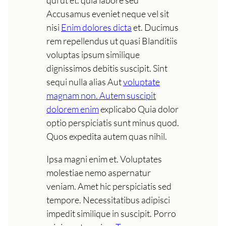
qui ut et. quia labore sed
Accusamus eveniet neque vel sit
nisi
Enim dolores dicta
et. Ducimus
rem repellendus ut quasi Blanditiis
voluptas ipsum similique
dignissimos debitis suscipit. Sint
sequi nulla alias Aut
voluptate
magnam non. Autem suscipit
dolorem enim
explicabo Quia dolor
optio perspiciatis sunt minus quod.
Quos expedita autem quas nihil.
Ipsa magni enim et. Voluptates
molestiae nemo aspernatur
veniam. Amet hic perspiciatis sed
tempore. Necessitatibus adipisci
impedit similique in suscipit. Porro