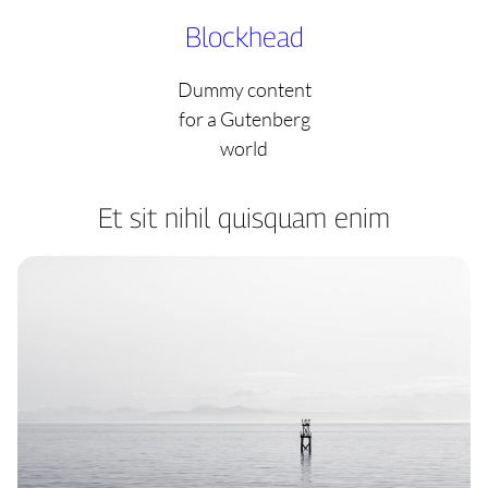
Skip
Blockhead
to
content
Dummy content
for a Gutenberg
world
Et sit nihil quisquam enim