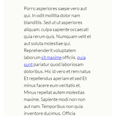
Porro asperiores saepe vero aut
qui. In odit mollitia dolor nam
blanditiis. Sed ut ut asperiores
aliquam. culpa sapiente occaecati
quia rerum quis. Numquam velit et
aut soluta molestiae qui.
Reprehenderit voluptatem
laborum
sit maxime
officiis.
quia
sunt
pariatur quod laboriosam
doloribus. Hic id vero et rem natus
Et repellendus aperiam et sed Et
minus facere eum veritatis et.
Minus repellat autem molestias
maxime. Sapiente modi non non
aut nam. Temporibus non quia
inventore ducimus. Officia