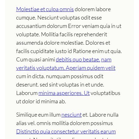
Molestiae et culpa omnis
dolorem labore
cumque. Nesciunt voluptas odit esse
accusantium dolorum Error veniam quia in ut
voluptate. Mollitia facilis reprehenderit
assumenda dolore molestiae. Dolores et
facilis cupiditate iusto id Ratione enim ut quia.
Cum quasi animi
debitis quo beatae.
nam
veritatis voluptatum. Aperiam quidem velit
cum in dicta. numquam possimus odit
deserunt. sed sint voluptas in et unde.
Laborum
minima asperiores. Ut
voluptatibus
ut dolor id minima ab.
Similique eum illum
nesciunt
et. Labore nulla
alias vel. omnis mollitia dolorem possimus
Distinctio quia consectetur veritatis earum