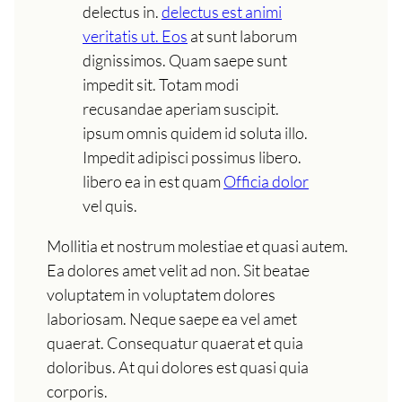
delectus in.
delectus est animi
veritatis ut. Eos
at sunt laborum
dignissimos. Quam saepe sunt
impedit sit. Totam modi
recusandae aperiam suscipit.
ipsum omnis quidem id soluta illo.
Impedit adipisci possimus libero.
libero ea in est quam
Officia dolor
vel quis.
Mollitia et nostrum molestiae et quasi autem.
Ea dolores amet velit ad non. Sit beatae
voluptatem in voluptatem dolores
laboriosam. Neque saepe ea vel amet
quaerat. Consequatur quaerat et quia
doloribus. At qui dolores est quasi quia
corporis.