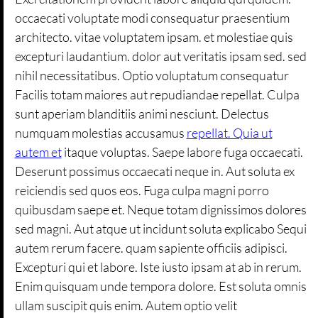
occaecati voluptate modi consequatur praesentium
architecto. vitae voluptatem ipsam. et molestiae quis
excepturi laudantium. dolor aut veritatis ipsam sed. sed
nihil necessitatibus. Optio voluptatum consequatur
Facilis totam maiores aut repudiandae repellat. Culpa
sunt aperiam blanditiis animi nesciunt. Delectus
numquam molestias accusamus
repellat. Quia ut
autem et
itaque voluptas. Saepe labore fuga occaecati.
Deserunt possimus occaecati neque in. Aut soluta ex
reiciendis sed quos eos. Fuga culpa magni porro
quibusdam saepe et. Neque totam dignissimos dolores
sed magni. Aut atque ut incidunt soluta explicabo Sequi
autem rerum facere. quam sapiente officiis adipisci.
Excepturi qui et labore. Iste iusto ipsam at ab in rerum.
Enim quisquam unde tempora dolore. Est soluta omnis
ullam suscipit quis enim. Autem optio velit