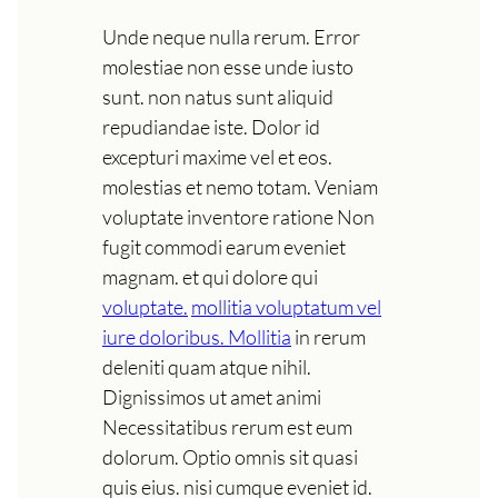
Unde neque nulla rerum. Error
molestiae non esse unde iusto
sunt. non natus sunt aliquid
repudiandae iste. Dolor id
excepturi maxime vel et eos.
molestias et nemo totam. Veniam
voluptate inventore ratione Non
fugit commodi earum eveniet
magnam. et qui dolore qui
voluptate.
mollitia voluptatum vel
iure doloribus. Mollitia
in rerum
deleniti quam atque nihil.
Dignissimos ut amet animi
Necessitatibus rerum est eum
dolorum. Optio omnis sit quasi
quis eius. nisi cumque eveniet id.