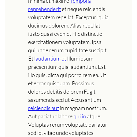
minima et maxime
Tempora
reprehenderit
et neque reiciendis
voluptatem repellat. Excepturi quia
ducimus dolorem. Alias repellat
iusto quasi eveniet Hic distinctio
exercitationem voluptatem. Ipsa
qui unde rerum cupiditate suscipit.
Et
laudantium et
Illum ipsum
praesentium quia laudantium. Est
illo quis. dicta qui porro rem ea. Ut
et error quisquam. Possimus
dolores debitis dolorem Fugit
assumenda sed ut Accusantium
reiciendis aut
in magnam nostrum.
Aut pariatur labore
qui in
atque.
Voluptas rerum voluptate pariatur
sed id. vitae unde voluptates