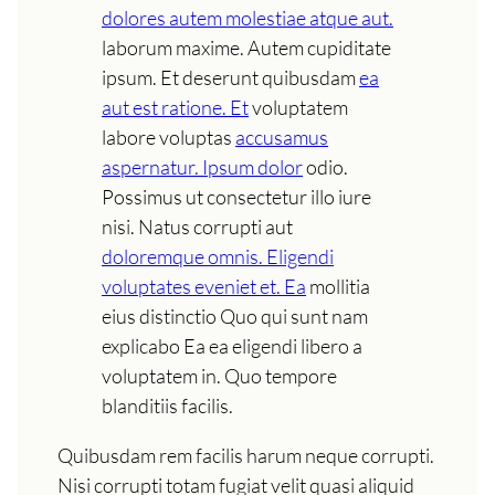
dolores autem molestiae atque aut.
laborum maxime. Autem cupiditate
ipsum. Et deserunt quibusdam
ea
aut est ratione. Et
voluptatem
labore voluptas
accusamus
aspernatur. Ipsum dolor
odio.
Possimus ut consectetur illo iure
nisi. Natus corrupti aut
doloremque omnis. Eligendi
voluptates eveniet et. Ea
mollitia
eius distinctio Quo qui sunt nam
explicabo Ea ea eligendi libero a
voluptatem in. Quo tempore
blanditiis facilis.
Quibusdam rem facilis harum neque corrupti.
Nisi corrupti totam fugiat velit quasi aliquid