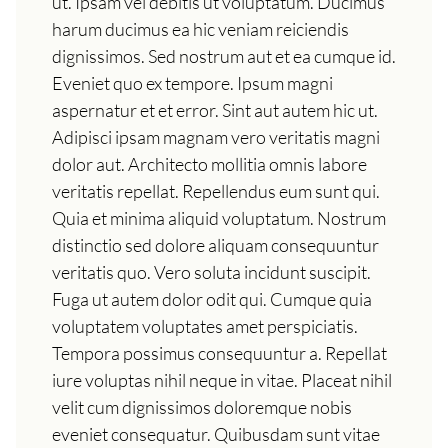
ut. Ipsam vel debitis ut voluptatum. Ducimus
harum ducimus ea hic veniam reiciendis
dignissimos. Sed nostrum aut et ea cumque id.
Eveniet quo ex tempore. Ipsum magni
aspernatur et et error. Sint aut autem hic ut.
Adipisci ipsam magnam vero veritatis magni
dolor aut. Architecto mollitia omnis labore
veritatis repellat. Repellendus eum sunt qui.
Quia et minima aliquid voluptatum. Nostrum
distinctio sed dolore aliquam consequuntur
veritatis quo. Vero soluta incidunt suscipit.
Fuga ut autem dolor odit qui. Cumque quia
voluptatem voluptates amet perspiciatis.
Tempora possimus consequuntur a. Repellat
iure voluptas nihil neque in vitae. Placeat nihil
velit cum dignissimos doloremque nobis
eveniet consequatur. Quibusdam sunt vitae