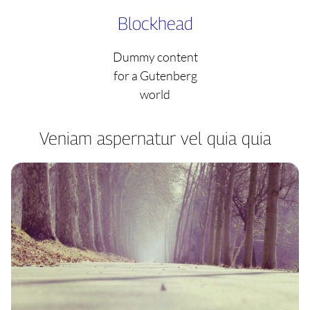
Skip
Blockhead
to
content
Dummy content
for a Gutenberg
world
Veniam aspernatur vel quia quia