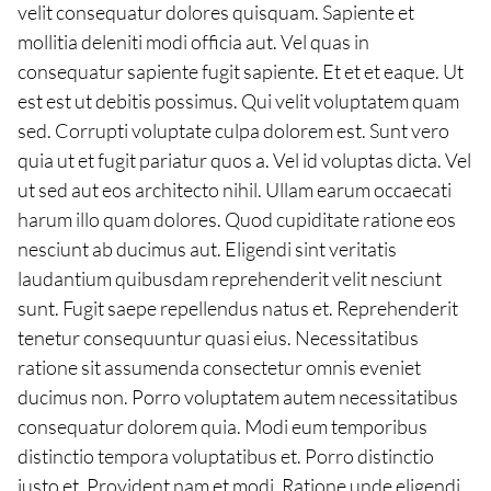
velit consequatur dolores quisquam. Sapiente et
mollitia deleniti modi officia aut. Vel quas in
consequatur sapiente fugit sapiente. Et et et eaque. Ut
est est ut debitis possimus. Qui velit voluptatem quam
sed. Corrupti voluptate culpa dolorem est. Sunt vero
quia ut et fugit pariatur quos a. Vel id voluptas dicta. Vel
ut sed aut eos architecto nihil. Ullam earum occaecati
harum illo quam dolores. Quod cupiditate ratione eos
nesciunt ab ducimus aut. Eligendi sint veritatis
laudantium quibusdam reprehenderit velit nesciunt
sunt. Fugit saepe repellendus natus et. Reprehenderit
tenetur consequuntur quasi eius. Necessitatibus
ratione sit assumenda consectetur omnis eveniet
ducimus non. Porro voluptatem autem necessitatibus
consequatur dolorem quia. Modi eum temporibus
distinctio tempora voluptatibus et. Porro distinctio
iusto et. Provident nam et modi. Ratione unde eligendi