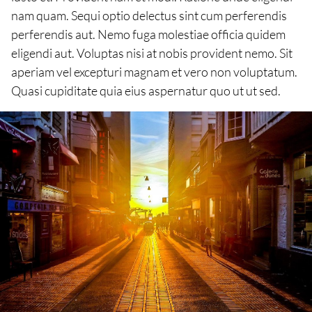
nam quam. Sequi optio delectus sint cum perferendis
perferendis aut. Nemo fuga molestiae officia quidem
eligendi aut. Voluptas nisi at nobis provident nemo. Sit
aperiam vel excepturi magnam et vero non voluptatum.
Quasi cupiditate quia eius aspernatur quo ut ut sed.