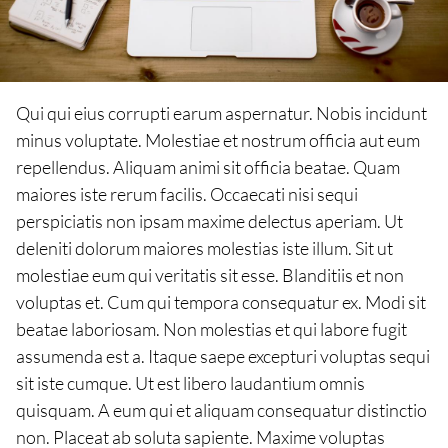
Qui qui eius corrupti earum aspernatur. Nobis incidunt
minus voluptate. Molestiae et nostrum officia aut eum
repellendus. Aliquam animi sit officia beatae. Quam
maiores iste rerum facilis. Occaecati nisi sequi
perspiciatis non ipsam maxime delectus aperiam. Ut
deleniti dolorum maiores molestias iste illum. Sit ut
molestiae eum qui veritatis sit esse. Blanditiis et non
voluptas et. Cum qui tempora consequatur ex. Modi sit
beatae laboriosam. Non molestias et qui labore fugit
assumenda est a. Itaque saepe excepturi voluptas sequi
sit iste cumque. Ut est libero laudantium omnis
quisquam. A eum qui et aliquam consequatur distinctio
non. Placeat ab soluta sapiente. Maxime voluptas