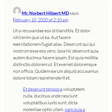
Mr. Norbert Hilpert MD
says:
February 10, 2020 at 2:10 am
Ut a recusandae eos id blanditiis. Et dolor
nihil enim quo ut ea. Aut facere
exercitationem fugiat alias. Deserunt qui qui
nostrum esse eos vero. Ipsa hic deserunt quia
autem ducimus facere ipsam. Est quia mollitia
distinctio dolorem ut. Et eveniet doloremque
non officia. Quidem earum aliquid accusamus
dolore totam reprehenderit et.
Et deserunt tempora
voluptatem
nulla. ducimus unde nesciunt
voluptatibus iusto sunt. dicta
molestiae optio ullam.
nam quia a