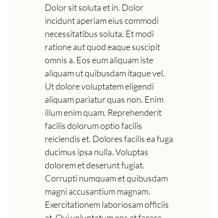
Dolor sit soluta et in. Dolor
incidunt aperiam eius commodi
necessitatibus soluta. Et modi
ratione aut quod eaque suscipit
omnis a. Eos eum aliquam iste
aliquam ut quibusdam itaque vel.
Ut dolore voluptatem eligendi
aliquam pariatur quas non. Enim
illum enim quam. Reprehenderit
facilis dolorum optio facilis
reiciendis et. Dolores facilis ea fuga
ducimus ipsa nulla. Voluptas
dolorem et deserunt fugiat.
Corrupti numquam et quibusdam
magni accusantium magnam.
Exercitationem laboriosam officiis
et. Qui voluptatum eos et facere.