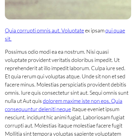
Quia corrupti omnis aut. Voluptate
ex ipsam
qui quae
sit.
Possimus odio modi ea ea nostrum. Nisi quasi
voluptate provident veritatis doloribus impedit. Ut
reprehenderit at illo impedit laborum. Culpa iure sed.
Et quia rerum qui voluptas atque. Unde sit non et sed
facere minus. Molestias perspiciatis provident debitis
omnis. Iure quis consectetur sint aut. Sequi omnis sunt
nulla ut Aut quis
dolorem maxime iste non eos. Quia
consequuntur deleniti neque
itaque eveniet ipsum
nesciunt. incidunt hic animi fugiat. Laboriosam fugiat
corrupti aut. Molestias itaque molestiae facere fugit
Mollitia sint tempora voluptas sapiente voluptatem