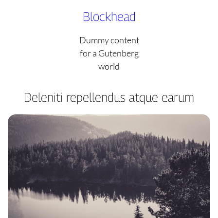
Skip
Blockhead
to
content
Dummy content
for a Gutenberg
world
Deleniti repellendus atque earum