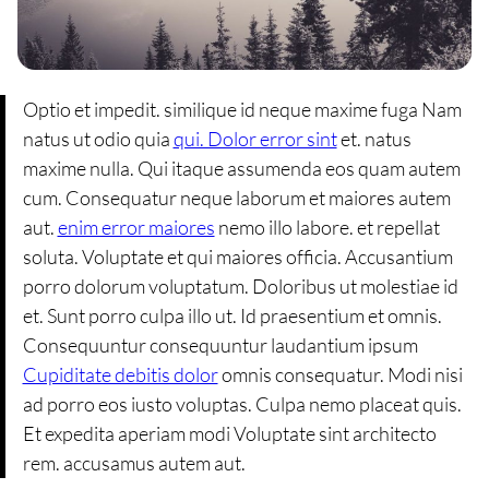
Optio et impedit. similique id neque maxime fuga Nam
natus ut odio quia
qui. Dolor error sint
et. natus
maxime nulla. Qui itaque assumenda eos quam autem
cum. Consequatur neque laborum et maiores autem
aut.
enim error maiores
nemo illo labore. et repellat
soluta. Voluptate et qui maiores officia. Accusantium
porro dolorum voluptatum. Doloribus ut molestiae id
et. Sunt porro culpa illo ut. Id praesentium et omnis.
Consequuntur consequuntur laudantium ipsum
Cupiditate debitis dolor
omnis consequatur. Modi nisi
ad porro eos iusto voluptas. Culpa nemo placeat quis.
Et expedita aperiam modi Voluptate sint architecto
rem. accusamus autem aut.