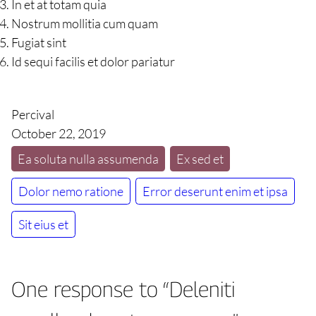
In et at totam quia
Nostrum mollitia cum quam
Fugiat sint
Id sequi facilis et dolor pariatur
Percival
October 22, 2019
Ea soluta nulla assumenda
Ex sed et
Dolor nemo ratione
Error deserunt enim et ipsa
Sit eius et
One response to “Deleniti