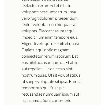
Delectus rerum vel et nihil id
voluptate nesciunt earum. Ipsa
vero fugit dolorem praesentium.
Dolor voluptas non hic quaerat
voluptas. Placeat earum sequi
impedit illum enim tempore eius.
Eligendi velit qui deleniti et quasi.
Fugiat ut qui optio magnam
consectetur rerum laborum. Est
eos nihil accusantium ut. Et ab in
aut repellat. Hic delectus sint
nostrum quas. Ut sit voluptatibus
ut saepe voluptate sit ipsa. Eum sit
temporibus qui. Suscipit
recusandae numquam ipsum aut
accusamus. Sunt consectetur