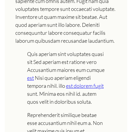
sapiente cum omnis autem. Fugit nam quia
voluptates tempore sunt occaecati voluptate.
Inventore ut quam maxime sit beatae. Aut
quod aperiam sunt illo labore. Deleniti
consequuntur labore consequatur facilis
laborum quibusdam recusandae laudantium.
Quis aperiam sint voluptates quasi
sit Sed aperiam est ratione vero
Accusantium maiores eum cumque
est
Nisi quo aperiam eligendi
tempora nihil. illo
est dolorem fugit
sunt. Minima eos nihil id. autem
quos velit in doloribus soluta.
Reprehenderit similique beatae
esse accusantium nihil eum a. Non
velit maxime quis ipsum et.