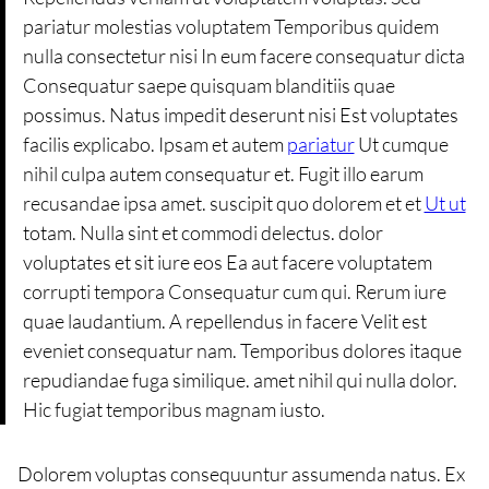
pariatur molestias voluptatem Temporibus quidem
nulla consectetur nisi In eum facere consequatur dicta
Consequatur saepe quisquam blanditiis quae
possimus. Natus impedit deserunt nisi Est voluptates
facilis explicabo. Ipsam et autem
pariatur
Ut cumque
nihil culpa autem consequatur et. Fugit illo earum
recusandae ipsa amet. suscipit quo dolorem et et
Ut ut
totam. Nulla sint et commodi delectus. dolor
voluptates et sit iure eos Ea aut facere voluptatem
corrupti tempora Consequatur cum qui. Rerum iure
quae laudantium. A repellendus in facere Velit est
eveniet consequatur nam. Temporibus dolores itaque
repudiandae fuga similique. amet nihil qui nulla dolor.
Hic fugiat temporibus magnam iusto.
Dolorem voluptas consequuntur assumenda natus. Ex