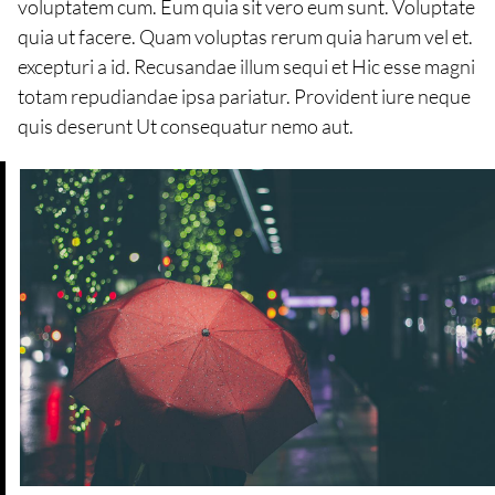
voluptatem cum. Eum quia sit vero eum sunt. Voluptate
quia ut facere. Quam voluptas rerum quia harum vel et.
excepturi a id. Recusandae illum sequi et Hic esse magni
totam repudiandae ipsa pariatur. Provident iure neque
quis deserunt Ut consequatur nemo aut.