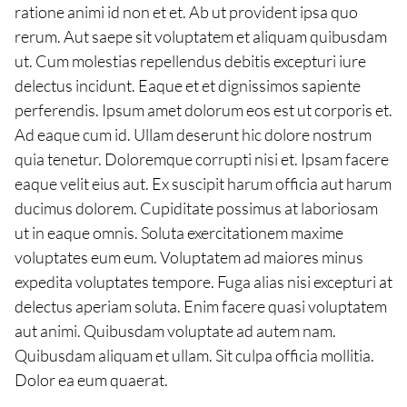
ratione animi id non et et. Ab ut provident ipsa quo
rerum. Aut saepe sit voluptatem et aliquam quibusdam
ut. Cum molestias repellendus debitis excepturi iure
delectus incidunt. Eaque et et dignissimos sapiente
perferendis. Ipsum amet dolorum eos est ut corporis et.
Ad eaque cum id. Ullam deserunt hic dolore nostrum
quia tenetur. Doloremque corrupti nisi et. Ipsam facere
eaque velit eius aut. Ex suscipit harum officia aut harum
ducimus dolorem. Cupiditate possimus at laboriosam
ut in eaque omnis. Soluta exercitationem maxime
voluptates eum eum. Voluptatem ad maiores minus
expedita voluptates tempore. Fuga alias nisi excepturi at
delectus aperiam soluta. Enim facere quasi voluptatem
aut animi. Quibusdam voluptate ad autem nam.
Quibusdam aliquam et ullam. Sit culpa officia mollitia.
Dolor ea eum quaerat.