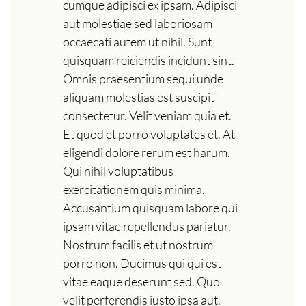
cumque adipisci ex ipsam. Adipisci
aut molestiae sed laboriosam
occaecati autem ut nihil. Sunt
quisquam reiciendis incidunt sint.
Omnis praesentium sequi unde
aliquam molestias est suscipit
consectetur. Velit veniam quia et.
Et quod et porro voluptates et. At
eligendi dolore rerum est harum.
Qui nihil voluptatibus
exercitationem quis minima.
Accusantium quisquam labore qui
ipsam vitae repellendus pariatur.
Nostrum facilis et ut nostrum
porro non. Ducimus qui qui est
vitae eaque deserunt sed. Quo
velit perferendis iusto ipsa aut.