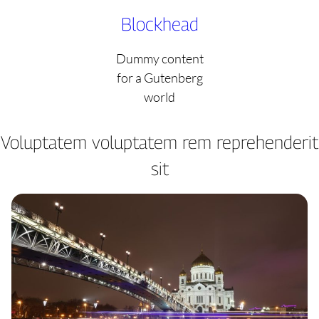
Skip
Blockhead
to
content
Dummy content
for a Gutenberg
world
Voluptatem voluptatem rem reprehenderit
sit