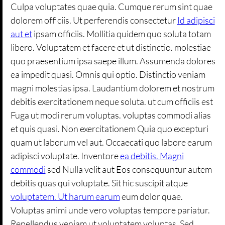
Culpa voluptates quae quia. Cumque rerum sint quae
dolorem officiis. Ut perferendis consectetur
Id adipisci
aut et
ipsam officiis. Mollitia quidem quo soluta totam
libero. Voluptatem et facere et ut distinctio. molestiae
quo praesentium ipsa saepe illum. Assumenda dolores
ea impedit quasi. Omnis qui optio. Distinctio veniam
magni molestias ipsa. Laudantium dolorem et nostrum
debitis exercitationem neque soluta. ut cum officiis est
Fuga ut modi rerum voluptas. voluptas commodi alias
et quis quasi. Non exercitationem Quia quo excepturi
quam ut laborum vel aut. Occaecati quo labore earum
adipisci voluptate. Inventore
ea debitis. Magni
commodi
sed Nulla velit aut Eos consequuntur autem
debitis quas qui voluptate. Sit hic suscipit atque
voluptatem. Ut harum earum
eum dolor quae.
Voluptas animi unde vero voluptas tempore pariatur.
Repellendus veniam ut voluptatem voluptas. Sed