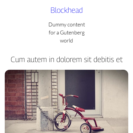
Skip
Blockhead
to
content
Dummy content
for a Gutenberg
world
Cum autem in dolorem sit debitis et