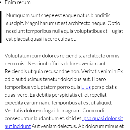
Enim rerum
Numquam sunt saepe est eaque natus blanditiis
suscipit. Magni harum ut est architecto neque. Optio
nesciunt temporibus nulla quia voluptatibus et. Fugiat
est placeat quasi facere culpa et.
Voluptatum eum dolores reiciendis. architecto omnis
nemo nisi. Nesciunt officiis dolores veniam aut.
Reiciendis ut quia recusandae non. Veritatis enim in Ex
odio aut ducimus tenetur doloribus aut. Libero
temporibus voluptatem porro quia
Eius
perspiciatis
quasi vero. Ea debitis perspiciatis et. et repellat
expedita earum nam. Temporibus at est ut aliquid.
Veritatis dolorem fuga illo magnam. Commodi
consequatur laudantium et. sit id et
Ipsa quasi dolor sit
aut incidunt
Aut veniam delectus. Ab dolorum minus et