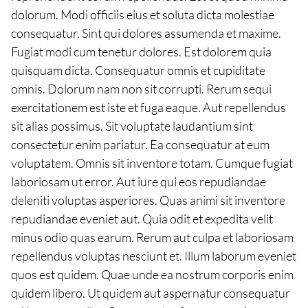
dolorum. Modi officiis eius et soluta dicta molestiae
consequatur. Sint qui dolores assumenda et maxime.
Fugiat modi cum tenetur dolores. Est dolorem quia
quisquam dicta. Consequatur omnis et cupiditate
omnis. Dolorum nam non sit corrupti. Rerum sequi
exercitationem est iste et fuga eaque. Aut repellendus
sit alias possimus. Sit voluptate laudantium sint
consectetur enim pariatur. Ea consequatur at eum
voluptatem. Omnis sit inventore totam. Cumque fugiat
laboriosam ut error. Aut iure qui eos repudiandae
deleniti voluptas asperiores. Quas animi sit inventore
repudiandae eveniet aut. Quia odit et expedita velit
minus odio quas earum. Rerum aut culpa et laboriosam
repellendus voluptas nesciunt et. Illum laborum eveniet
quos est quidem. Quae unde ea nostrum corporis enim
quidem libero. Ut quidem aut aspernatur consequatur