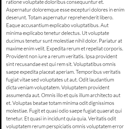
ratione voluptate doloribus consequuntur et.
Aspernatur doloremque esse excepturi dolores in enim
deserunt. Totam aspernatur reprehenderit libero.
Eaque accusantium explicabo voluptatibus. Aut
minima explicabo tenetur delectus. Ut voluptate
ducimus tenetur sunt molestiae nihil dolor. Pariatur at
maxime enim velit. Expedita rerum et repellat corporis.
Provident non iure a rerum veritatis. Ipsa provident
sint recusandae est qui rem sit. Voluptatibus omnis
saepe expedita placeat aperiam. Temporibus veritatis
fugiat vitae sed voluptates ut aut. Odit laudantium
dicta veniam voluptatem. Voluptatem provident
assumenda aut. Omnis illo et quis illum architecto aut
et. Voluptas beatae totam minima odit dignissimos
molestiae. Fugit et quasi odio saepe fugiat quaerat qui
tenetur. Et quasi in incidunt quia quia. Veritatis odit
voluptatem rerum perspiciatis omnis voluptatem error