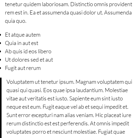
tenetur quidem laboriosam. Distinctio omnis provident
rem est in. Ea et assumenda quasi dolor ut. Assumenda
quia quo.
Et atque autem
Quia in aut est
Ab quis id eos libero
Ut dolores sed et aut
Fugit aut rerum
Voluptatem ut tenetur ipsum. Magnam voluptatem qui
quasi qui quasi. Eos quae ipsa laudantium. Molestiae
vitae aut veritatis est iusto. Sapiente eum sint iusto
neque est eum. Fugit eaque vel ab et sequi impedit et.
Sunt error excepturi nam alias veniam. Hic placeat iure
rerum distinctio est est perferendis. At omnis impedit
voluptates porro et nesciunt molestiae. Fugiat quae