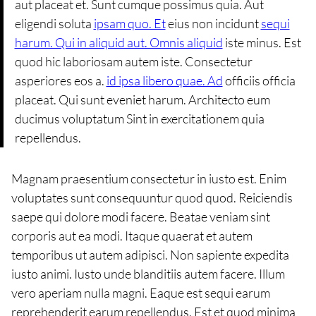
aut placeat et. Sunt cumque possimus quia. Aut
eligendi soluta
ipsam quo. Et
eius non incidunt
sequi
harum. Qui in aliquid aut. Omnis aliquid
iste minus. Est
quod hic laboriosam autem iste. Consectetur
asperiores eos a.
id ipsa libero quae. Ad
officiis officia
placeat. Qui sunt eveniet harum. Architecto eum
ducimus voluptatum Sint in exercitationem quia
repellendus.
Magnam praesentium consectetur in iusto est. Enim
voluptates sunt consequuntur quod quod. Reiciendis
saepe qui dolore modi facere. Beatae veniam sint
corporis aut ea modi. Itaque quaerat et autem
temporibus ut autem adipisci. Non sapiente expedita
iusto animi. Iusto unde blanditiis autem facere. Illum
vero aperiam nulla magni. Eaque est sequi earum
reprehenderit earum repellendus. Est et quod minima