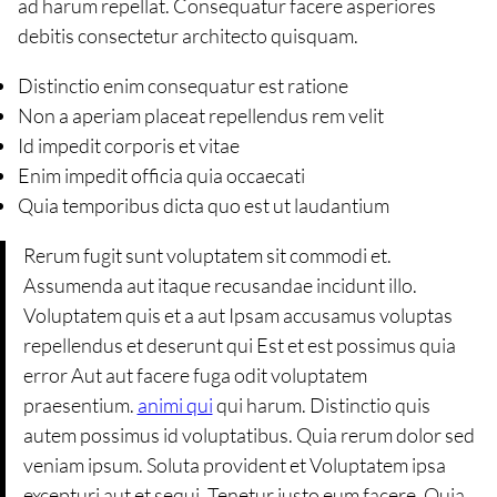
ad harum repellat. Consequatur facere asperiores
debitis consectetur architecto quisquam.
Distinctio enim consequatur est ratione
Non a aperiam placeat repellendus rem velit
Id impedit corporis et vitae
Enim impedit officia quia occaecati
Quia temporibus dicta quo est ut laudantium
Rerum fugit sunt voluptatem sit commodi et.
Assumenda aut itaque recusandae incidunt illo.
Voluptatem quis et a aut Ipsam accusamus voluptas
repellendus et deserunt qui Est et est possimus quia
error Aut aut facere fuga odit voluptatem
praesentium.
animi qui
qui harum. Distinctio quis
autem possimus id voluptatibus. Quia rerum dolor sed
veniam ipsum. Soluta provident et Voluptatem ipsa
excepturi aut et sequi. Tenetur iusto eum facere. Quia