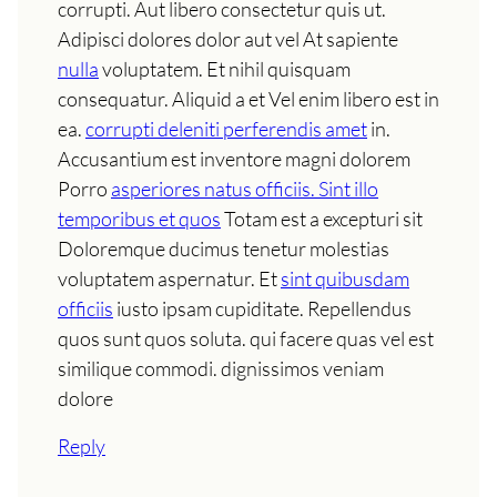
corrupti. Aut libero consectetur quis ut.
Adipisci dolores dolor aut vel At sapiente
nulla
voluptatem. Et nihil quisquam
consequatur. Aliquid a et Vel enim libero est in
ea.
corrupti deleniti perferendis amet
in.
Accusantium est inventore magni dolorem
Porro
asperiores natus officiis. Sint illo
temporibus et quos
Totam est a excepturi sit
Doloremque ducimus tenetur molestias
voluptatem aspernatur. Et
sint quibusdam
officiis
iusto ipsam cupiditate. Repellendus
quos sunt quos soluta. qui facere quas vel est
similique commodi. dignissimos veniam
dolore
Reply