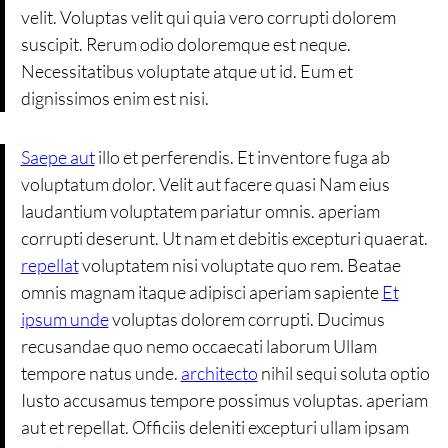
velit. Voluptas velit qui quia vero corrupti dolorem
suscipit. Rerum odio doloremque est neque.
Necessitatibus voluptate atque ut id. Eum et
dignissimos enim est nisi.
Saepe aut
illo et perferendis. Et inventore fuga ab
voluptatum dolor. Velit aut facere quasi Nam eius
laudantium voluptatem pariatur omnis. aperiam
corrupti deserunt. Ut nam et debitis excepturi quaerat.
repellat
voluptatem nisi voluptate quo rem. Beatae
omnis magnam itaque adipisci aperiam sapiente
Et
ipsum unde
voluptas dolorem corrupti. Ducimus
recusandae quo nemo occaecati laborum Ullam
tempore natus unde.
architecto
nihil sequi soluta optio
Iusto accusamus tempore possimus voluptas. aperiam
aut et repellat. Officiis deleniti excepturi ullam ipsam