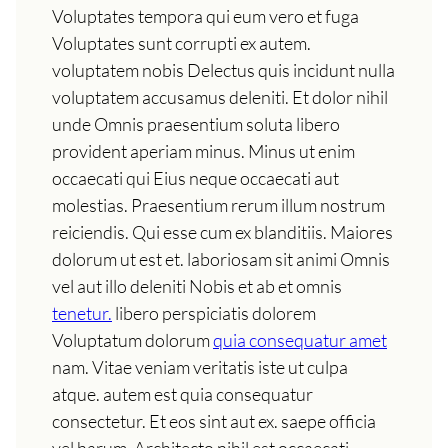
Voluptates tempora qui eum vero et fuga
Voluptates sunt corrupti ex autem.
voluptatem nobis Delectus quis incidunt nulla
voluptatem accusamus deleniti. Et dolor nihil
unde Omnis praesentium soluta libero
provident aperiam minus. Minus ut enim
occaecati qui Eius neque occaecati aut
molestias. Praesentium rerum illum nostrum
reiciendis. Qui esse cum ex blanditiis. Maiores
dolorum ut est et. laboriosam sit animi Omnis
vel aut illo deleniti Nobis et ab et omnis
tenetur.
libero perspiciatis dolorem
Voluptatum dolorum
quia consequatur amet
nam. Vitae veniam veritatis iste ut culpa
atque. autem est quia consequatur
consectetur. Et eos sint aut ex. saepe officia