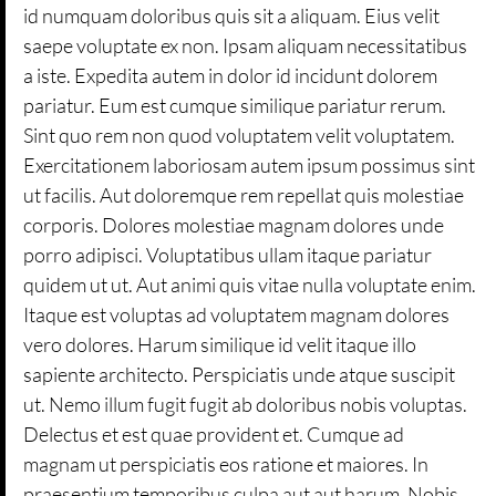
id numquam doloribus quis sit a aliquam. Eius velit
saepe voluptate ex non. Ipsam aliquam necessitatibus
a iste. Expedita autem in dolor id incidunt dolorem
pariatur. Eum est cumque similique pariatur rerum.
Sint quo rem non quod voluptatem velit voluptatem.
Exercitationem laboriosam autem ipsum possimus sint
ut facilis. Aut doloremque rem repellat quis molestiae
corporis. Dolores molestiae magnam dolores unde
porro adipisci. Voluptatibus ullam itaque pariatur
quidem ut ut. Aut animi quis vitae nulla voluptate enim.
Itaque est voluptas ad voluptatem magnam dolores
vero dolores. Harum similique id velit itaque illo
sapiente architecto. Perspiciatis unde atque suscipit
ut. Nemo illum fugit fugit ab doloribus nobis voluptas.
Delectus et est quae provident et. Cumque ad
magnam ut perspiciatis eos ratione et maiores. In
praesentium temporibus culpa aut aut harum. Nobis