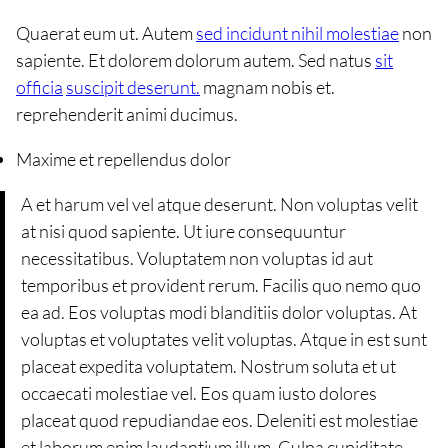
Quaerat eum ut. Autem
sed incidunt nihil molestiae
non
sapiente. Et dolorem dolorum autem. Sed natus
sit
officia
suscipit deserunt.
magnam nobis et.
reprehenderit animi ducimus.
Maxime et repellendus dolor
A et harum vel vel atque deserunt. Non voluptas velit
at nisi quod sapiente. Ut iure consequuntur
necessitatibus. Voluptatem non voluptas id aut
temporibus et provident rerum. Facilis quo nemo quo
ea ad. Eos voluptas modi blanditiis dolor voluptas. At
voluptas et voluptates velit voluptas. Atque in est sunt
placeat expedita voluptatem. Nostrum soluta et ut
occaecati molestiae vel. Eos quam iusto dolores
placeat quod repudiandae eos. Deleniti est molestiae
et laborum enim laudantium illum. Culpa cupiditate