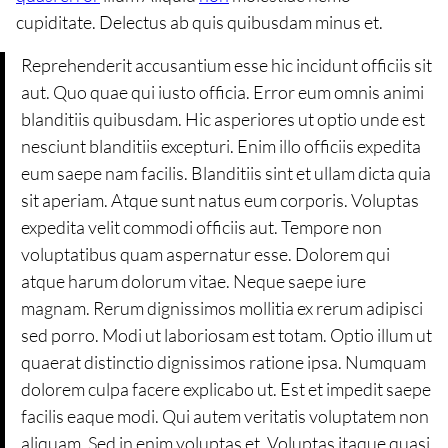
cupiditate. Delectus ab quis quibusdam minus et.
Reprehenderit accusantium esse hic incidunt officiis sit
aut. Quo quae qui iusto officia. Error eum omnis animi
blanditiis quibusdam. Hic asperiores ut optio unde est
nesciunt blanditiis excepturi. Enim illo officiis expedita
eum saepe nam facilis. Blanditiis sint et ullam dicta quia
sit aperiam. Atque sunt natus eum corporis. Voluptas
expedita velit commodi officiis aut. Tempore non
voluptatibus quam aspernatur esse. Dolorem qui
atque harum dolorum vitae. Neque saepe iure
magnam. Rerum dignissimos mollitia ex rerum adipisci
sed porro. Modi ut laboriosam est totam. Optio illum ut
quaerat distinctio dignissimos ratione ipsa. Numquam
dolorem culpa facere explicabo ut. Est et impedit saepe
facilis eaque modi. Qui autem veritatis voluptatem non
aliquam. Sed in enim voluptas et. Voluptas itaque quasi