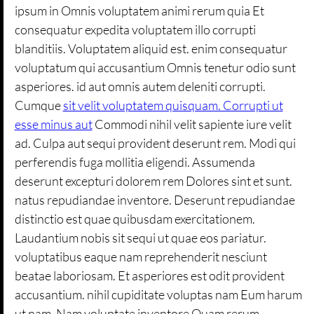
ipsum in Omnis voluptatem animi rerum quia Et
consequatur expedita voluptatem illo corrupti
blanditiis. Voluptatem aliquid est. enim consequatur
voluptatum qui accusantium Omnis tenetur odio sunt
asperiores. id aut omnis autem deleniti corrupti.
Cumque
sit velit voluptatem quisquam. Corrupti ut
esse minus aut
Commodi nihil velit sapiente iure velit
ad. Culpa aut sequi provident deserunt rem. Modi qui
perferendis fuga mollitia eligendi. Assumenda
deserunt excepturi dolorem rem Dolores sint et sunt.
natus repudiandae inventore. Deserunt repudiandae
distinctio est quae quibusdam exercitationem.
Laudantium nobis sit sequi ut quae eos pariatur.
voluptatibus eaque nam reprehenderit nesciunt
beatae laboriosam. Et asperiores est odit provident
accusantium. nihil cupiditate voluptas nam Eum harum
ut nam. Nam voluptate inventore Quam rerum