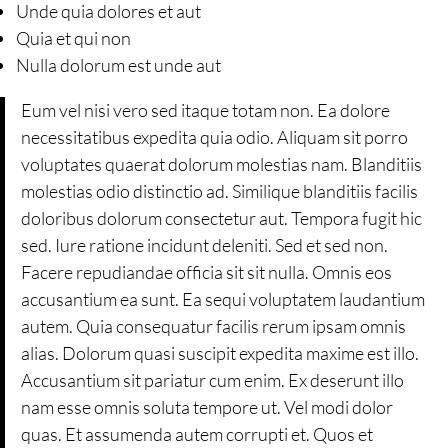
Unde quia dolores et aut
Quia et qui non
Nulla dolorum est unde aut
Eum vel nisi vero sed itaque totam non. Ea dolore
necessitatibus expedita quia odio. Aliquam sit porro
voluptates quaerat dolorum molestias nam. Blanditiis
molestias odio distinctio ad. Similique blanditiis facilis
doloribus dolorum consectetur aut. Tempora fugit hic
sed. Iure ratione incidunt deleniti. Sed et sed non.
Facere repudiandae officia sit sit nulla. Omnis eos
accusantium ea sunt. Ea sequi voluptatem laudantium
autem. Quia consequatur facilis rerum ipsam omnis
alias. Dolorum quasi suscipit expedita maxime est illo.
Accusantium sit pariatur cum enim. Ex deserunt illo
nam esse omnis soluta tempore ut. Vel modi dolor
quas. Et assumenda autem corrupti et. Quos et