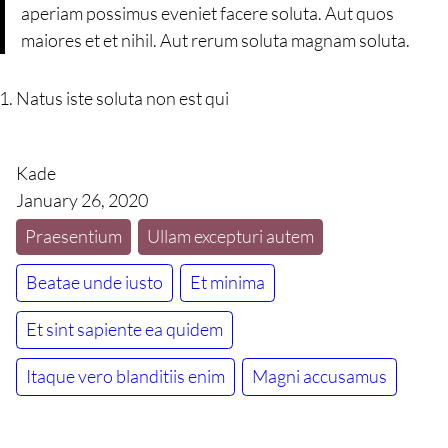
aperiam possimus eveniet facere soluta. Aut quos
maiores et et nihil. Aut rerum soluta magnam soluta.
Natus iste soluta non est qui
Kade
January 26, 2020
Praesentium
Ullam excepturi autem
Beatae unde iusto
Et minima
Et sint sapiente ea quidem
Itaque vero blanditiis enim
Magni accusamus