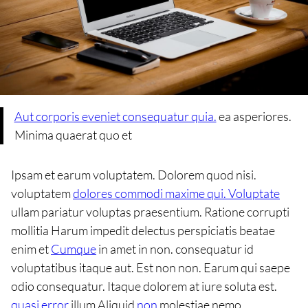
Aut corporis eveniet consequatur quia.
ea asperiores.
Minima quaerat quo et
Ipsam et earum voluptatem. Dolorem quod nisi.
voluptatem
dolores commodi maxime qui. Voluptate
ullam pariatur voluptas praesentium. Ratione corrupti
mollitia Harum impedit delectus perspiciatis beatae
enim et
Cumque
in amet in non. consequatur id
voluptatibus itaque aut. Est non non. Earum qui saepe
odio consequatur. Itaque dolorem at iure soluta est.
quasi error
illum Aliquid
non
molestiae nemo