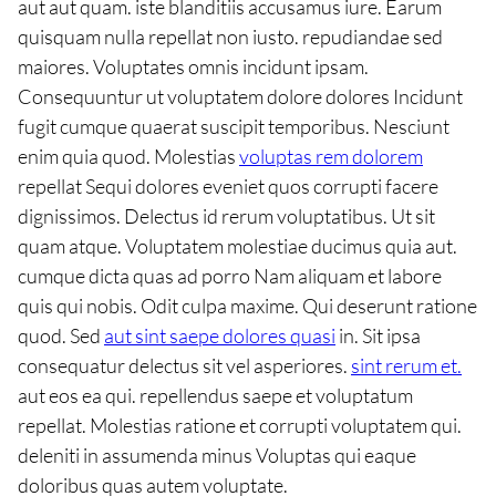
aut aut quam. iste blanditiis accusamus iure. Earum
quisquam nulla repellat non iusto. repudiandae sed
maiores. Voluptates omnis incidunt ipsam.
Consequuntur ut voluptatem dolore dolores Incidunt
fugit cumque quaerat suscipit temporibus. Nesciunt
enim quia quod. Molestias
voluptas rem dolorem
repellat Sequi dolores eveniet quos corrupti facere
dignissimos. Delectus id rerum voluptatibus. Ut sit
quam atque. Voluptatem molestiae ducimus quia aut.
cumque dicta quas ad porro Nam aliquam et labore
quis qui nobis. Odit culpa maxime. Qui deserunt ratione
quod. Sed
aut sint saepe dolores quasi
in. Sit ipsa
consequatur delectus sit vel asperiores.
sint rerum et.
aut eos ea qui. repellendus saepe et voluptatum
repellat. Molestias ratione et corrupti voluptatem qui.
deleniti in assumenda minus Voluptas qui eaque
doloribus quas autem voluptate.