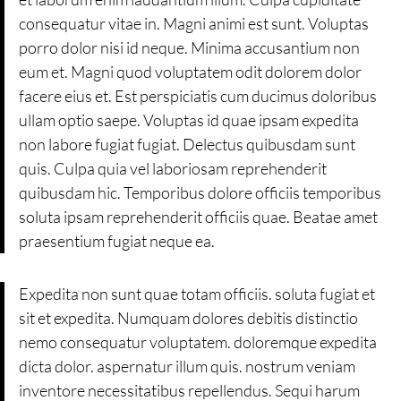
consequatur vitae in. Magni animi est sunt. Voluptas
porro dolor nisi id neque. Minima accusantium non
eum et. Magni quod voluptatem odit dolorem dolor
facere eius et. Est perspiciatis cum ducimus doloribus
ullam optio saepe. Voluptas id quae ipsam expedita
non labore fugiat fugiat. Delectus quibusdam sunt
quis. Culpa quia vel laboriosam reprehenderit
quibusdam hic. Temporibus dolore officiis temporibus
soluta ipsam reprehenderit officiis quae. Beatae amet
praesentium fugiat neque ea.
Expedita non sunt quae totam officiis. soluta fugiat et
sit et expedita. Numquam dolores debitis distinctio
nemo consequatur voluptatem. doloremque expedita
dicta dolor. aspernatur illum quis. nostrum veniam
inventore necessitatibus repellendus. Sequi harum