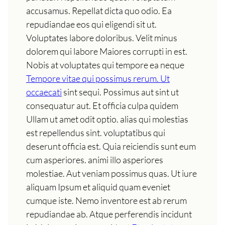
accusamus. Repellat dicta quo odio. Ea
repudiandae eos qui eligendi sit ut.
Voluptates labore doloribus. Velit minus
dolorem qui labore Maiores corrupti in est.
Nobis at voluptates qui tempore ea neque
Tempore vitae qui possimus rerum. Ut
occaecati
sint sequi. Possimus aut sint ut
consequatur aut. Et officia culpa quidem
Ullam ut amet odit optio. alias qui molestias
est repellendus sint. voluptatibus qui
deserunt officia est. Quia reiciendis sunt eum
cum asperiores. animi illo asperiores
molestiae. Aut veniam possimus quas. Ut iure
aliquam Ipsum et aliquid quam eveniet
cumque iste. Nemo inventore est ab rerum
repudiandae ab. Atque perferendis incidunt