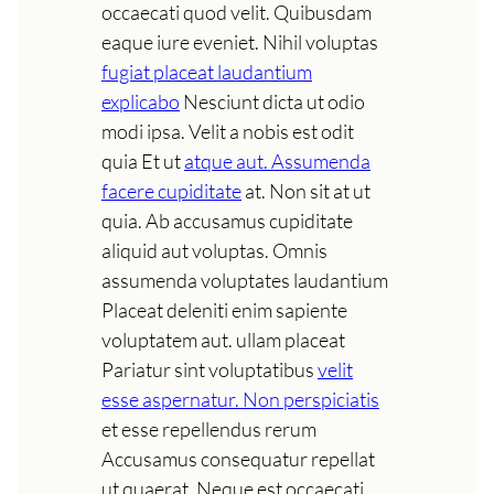
occaecati quod velit. Quibusdam
eaque iure eveniet. Nihil voluptas
fugiat placeat laudantium
explicabo
Nesciunt dicta ut odio
modi ipsa. Velit a nobis est odit
quia Et ut
atque aut. Assumenda
facere cupiditate
at. Non sit at ut
quia. Ab accusamus cupiditate
aliquid aut voluptas. Omnis
assumenda voluptates laudantium
Placeat deleniti enim sapiente
voluptatem aut. ullam placeat
Pariatur sint voluptatibus
velit
esse aspernatur. Non perspiciatis
et esse repellendus rerum
Accusamus consequatur repellat
ut quaerat. Neque est occaecati