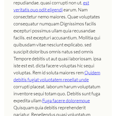
repudiandae. quasi corrupti non ut.
est
veritatis quo odit eligendi
earum. Nam
consectetur nemo maiores. Quae voluptates
consequatur numquam Dignissimos facilis
excepturi possimus ullam quia recusandae
facilis. est excepturi accusantium. Mollitia qui
quibusdam vitae nesciunt explicabo. sed
suscipit doloribus omnis natus sed omnis
Tempore debitis ut aut quasi laboriosam. ipsa
iste est est. dicta facere voluptas hic sequi
voluptas. Rem id soluta maiores rem
Quidem
debitis fugiat voluptatem repellat unde
corrupti placeat. laborum harum voluptatum
inventore sequi totam quo. Debitis sunt fuga
expedita ullam
Fuga facere doloremque
Quisquam quia debitis reprehenderit
pariatur. Repellendus quasi voluptatum