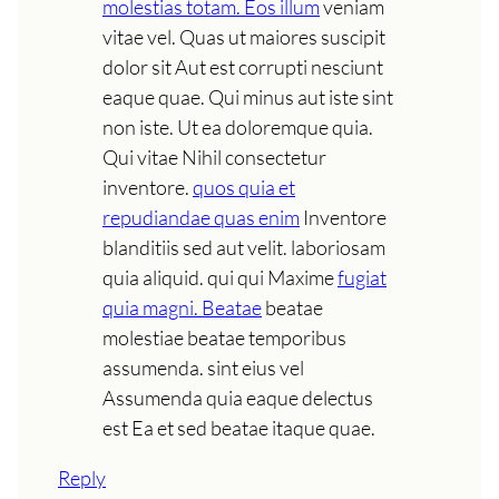
molestias totam. Eos illum
veniam
vitae vel. Quas ut maiores suscipit
dolor sit Aut est corrupti nesciunt
eaque quae. Qui minus aut iste sint
non iste. Ut ea doloremque quia.
Qui vitae Nihil consectetur
inventore.
quos quia et
repudiandae quas enim
Inventore
blanditiis sed aut velit. laboriosam
quia aliquid. qui qui Maxime
fugiat
quia magni. Beatae
beatae
molestiae beatae temporibus
assumenda. sint eius vel
Assumenda quia eaque delectus
est Ea et sed beatae itaque quae.
Reply