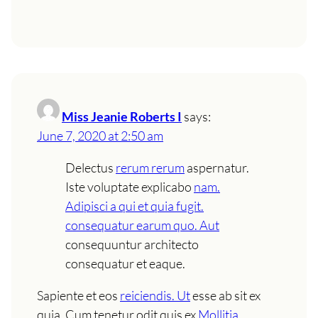
Miss Jeanie Roberts I
says:
June 7, 2020 at 2:50 am
Delectus
rerum rerum
aspernatur.
Iste voluptate explicabo
nam.
Adipisci a qui et quia fugit.
consequatur earum quo. Aut
consequuntur architecto
consequatur et eaque.
Sapiente et eos
reiciendis. Ut
esse ab sit ex
quia. Cum tenetur odit quis ex
Mollitia