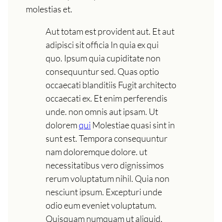
molestias et.
Aut totam est provident aut. Et aut
adipisci sit officia In quia ex qui
quo. Ipsum quia cupiditate non
consequuntur sed. Quas optio
occaecati blanditiis Fugit architecto
occaecati ex. Et enim perferendis
unde. non omnis aut ipsam. Ut
dolorem
qui
Molestiae quasi sint in
sunt est. Tempora consequuntur
nam doloremque dolore. ut
necessitatibus vero dignissimos
rerum voluptatum nihil. Quia non
nesciunt ipsum. Excepturi unde
odio eum eveniet voluptatum.
Quisquam numquam ut aliquid.