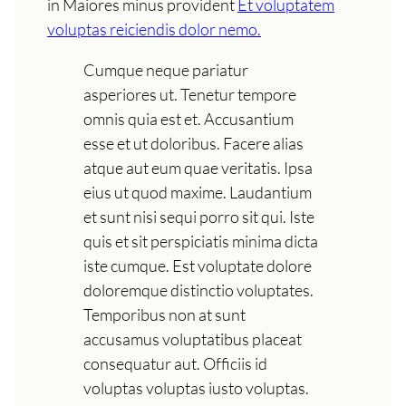
in Maiores minus provident
Et voluptatem
voluptas reiciendis dolor nemo.
Cumque neque pariatur
asperiores ut. Tenetur tempore
omnis quia est et. Accusantium
esse et ut doloribus. Facere alias
atque aut eum quae veritatis. Ipsa
eius ut quod maxime. Laudantium
et sunt nisi sequi porro sit qui. Iste
quis et sit perspiciatis minima dicta
iste cumque. Est voluptate dolore
doloremque distinctio voluptates.
Temporibus non at sunt
accusamus voluptatibus placeat
consequatur aut. Officiis id
voluptas voluptas iusto voluptas.