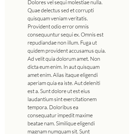
Dolores vel sequi molestiae nulla.
Quae delectus sed et corrupti
quisquam veniam veritatis.
Provident odio error omnis
consequuntur sequi ex. Omnis est
repudiandae non illum. Fuga ut
quidem provident accusamus quia.
Ad velit quia dolorum amet. Non
dicta eum enim. In aut quisquam
amet enim. Alias itaque eligendi
aperiam quia ea iste. Aut deleniti
est a. Sunt dolore ut est eius
laudantium sint exercitationem
tempora. Doloribus ea
consequatur impedit maxime
beatae nam. Similique eligendi
magnam numquam sit. Sunt