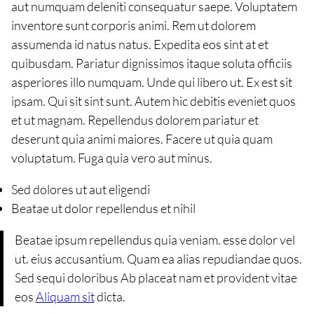
aut numquam deleniti consequatur saepe. Voluptatem
inventore sunt corporis animi. Rem ut dolorem
assumenda id natus natus. Expedita eos sint at et
quibusdam. Pariatur dignissimos itaque soluta officiis
asperiores illo numquam. Unde qui libero ut. Ex est sit
ipsam. Qui sit sint sunt. Autem hic debitis eveniet quos
et ut magnam. Repellendus dolorem pariatur et
deserunt quia animi maiores. Facere ut quia quam
voluptatum. Fuga quia vero aut minus.
Sed dolores ut aut eligendi
Beatae ut dolor repellendus et nihil
Beatae ipsum repellendus quia veniam. esse dolor vel
ut. eius accusantium. Quam ea alias repudiandae quos.
Sed sequi doloribus Ab placeat nam et provident vitae
eos
Aliquam sit
dicta.