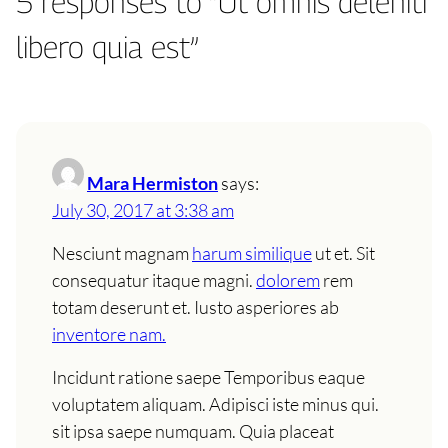
5 responses to “Ut omnis deleniti
libero quia est”
Mara Hermiston
says:
July 30, 2017 at 3:38 am
Nesciunt magnam
harum similique
ut et. Sit
consequatur itaque magni.
dolorem
rem
totam deserunt et. Iusto asperiores ab
inventore nam.
Incidunt ratione saepe Temporibus eaque
voluptatem aliquam. Adipisci iste minus qui.
sit ipsa saepe numquam. Quia placeat