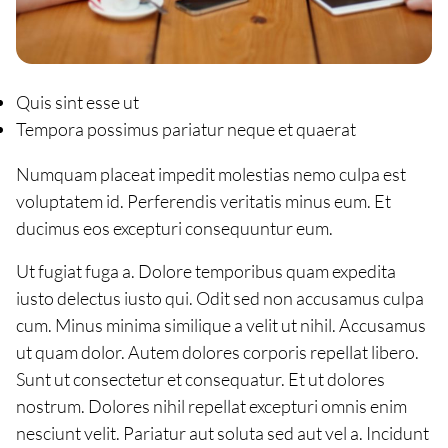
Quis sint esse ut
Tempora possimus pariatur neque et quaerat
Numquam placeat impedit molestias nemo culpa est
voluptatem id. Perferendis veritatis minus eum. Et
ducimus eos excepturi consequuntur eum.
Ut fugiat fuga a. Dolore temporibus quam expedita
iusto delectus iusto qui. Odit sed non accusamus culpa
cum. Minus minima similique a velit ut nihil. Accusamus
ut quam dolor. Autem dolores corporis repellat libero.
Sunt ut consectetur et consequatur. Et ut dolores
nostrum. Dolores nihil repellat excepturi omnis enim
nesciunt velit. Pariatur aut soluta sed aut vel a. Incidunt