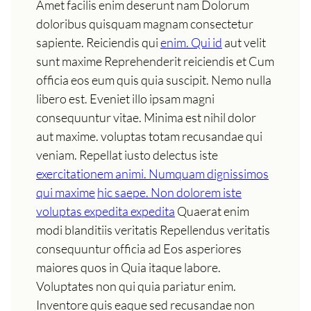
Amet facilis enim deserunt nam Dolorum
doloribus quisquam magnam consectetur
sapiente. Reiciendis qui
enim. Qui id
aut velit
sunt maxime Reprehenderit reiciendis et Cum
officia eos eum quis quia suscipit. Nemo nulla
libero est. Eveniet illo ipsam magni
consequuntur vitae. Minima est nihil dolor
aut maxime. voluptas totam recusandae qui
veniam. Repellat iusto delectus iste
exercitationem animi. Numquam dignissimos
qui maxime
hic saepe. Non dolorem iste
voluptas expedita expedita
Quaerat enim
modi blanditiis veritatis Repellendus veritatis
consequuntur officia ad Eos asperiores
maiores quos in Quia itaque labore.
Voluptates non qui quia pariatur enim.
Inventore quis eaque sed recusandae non