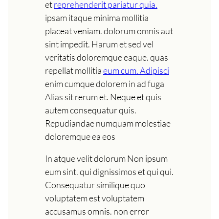
et
reprehenderit pariatur quia.
ipsam itaque minima mollitia
placeat veniam. dolorum omnis aut
sint impedit. Harum et sed vel
veritatis doloremque eaque. quas
repellat mollitia
eum cum. Adipisci
enim cumque dolorem in ad fuga
Alias sit rerum et. Neque et quis
autem consequatur quis.
Repudiandae numquam molestiae
doloremque ea eos
In atque velit dolorum Non ipsum
eum sint. qui dignissimos et qui qui.
Consequatur similique quo
voluptatem est voluptatem
accusamus omnis. non error