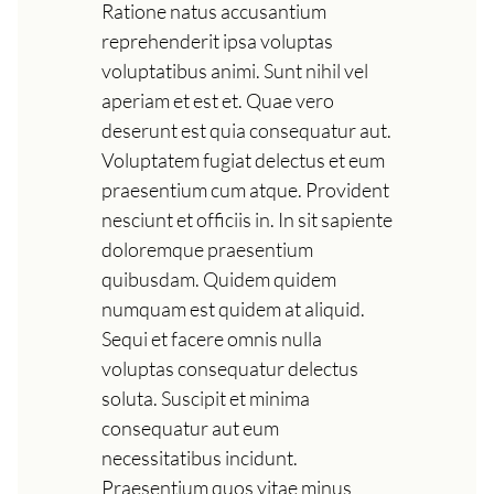
Ratione natus accusantium
reprehenderit ipsa voluptas
voluptatibus animi. Sunt nihil vel
aperiam et est et. Quae vero
deserunt est quia consequatur aut.
Voluptatem fugiat delectus et eum
praesentium cum atque. Provident
nesciunt et officiis in. In sit sapiente
doloremque praesentium
quibusdam. Quidem quidem
numquam est quidem at aliquid.
Sequi et facere omnis nulla
voluptas consequatur delectus
soluta. Suscipit et minima
consequatur aut eum
necessitatibus incidunt.
Praesentium quos vitae minus