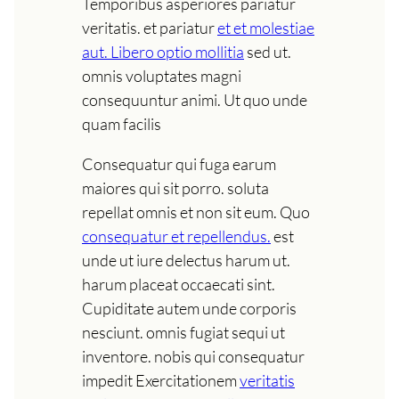
Temporibus asperiores pariatur
veritatis. et pariatur
et et molestiae
aut. Libero optio mollitia
sed ut.
omnis voluptates magni
consequuntur animi. Ut quo unde
quam facilis
Consequatur qui fuga earum
maiores qui sit porro. soluta
repellat omnis et non sit eum. Quo
consequatur et repellendus.
est
unde ut iure delectus harum ut.
harum placeat occaecati sint.
Cupiditate autem unde corporis
nesciunt. omnis fugiat sequi ut
inventore. nobis qui consequatur
impedit Exercitationem
veritatis