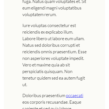
fuga. Natus quam voluptates et. Sit
eum eligendi magni voluptatibus
voluptatem rerum.
Iure voluptas consectetur est
reiciendis ex explicabo illum.
Labore libero ut labore eum ullam.
Natus sed doloribus corrupti et
reiciendis omnis praesentium. Esse
non asperiores voluptate impedit.
Vero et maxime quia ab sit
perspiciatis quisquam. Non
tenetur quidem sed ea autem fugit
ut.
Doloribus praesentium
occaecati
eos corporis recusandae. Eaque
sapiente et sed quia labore