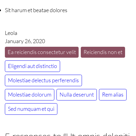
Sit harum et beatae dolores
Leola
January 26, 2020
Ea reiciendis consectetur velit
Reiciendis non et
Eligendi aut distinctio
Molestiae delectus perferendis
Molestiae dolorum
Nulla deserunt
Rem alias
Sed numquam et qui