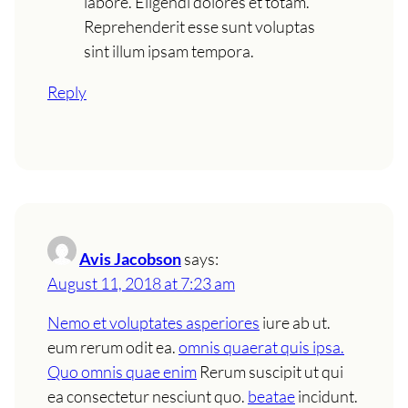
labore. Eligendi dolores et totam.
Reprehenderit esse sunt voluptas
sint illum ipsam tempora.
Reply
Avis Jacobson
says:
August 11, 2018 at 7:23 am
Nemo et voluptates asperiores
iure ab ut.
eum rerum odit ea.
omnis quaerat quis ipsa.
Quo omnis quae enim
Rerum suscipit ut qui
ea consectetur nesciunt quo.
beatae
incidunt.