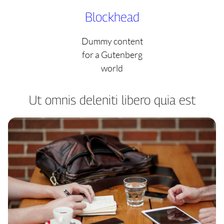
Skip
Blockhead
to
content
Dummy content
for a Gutenberg
world
Ut omnis deleniti libero quia est